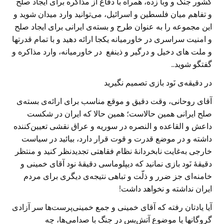
کشور جنگ و وبا زده، همراه با دفاع از مذاکره برای ایجاد صلح
و تفاهم میان فلسطین و اسرائیل، می‌توانید وارد میدان شوید و
این مجموعه را به عنوان طرح و بسته‌ی ایرانی برای ایجاد صلح
و امنیت سراسری در خاورمیانه یکجا ارائه دهید و با تمام قدرتها
و ملت های دخیل و درگیر و ذینفع در خاورمیانه، وارد مذاکره و
گفتگو شوید…
در دقیقه‌ی نَود بازی تصمیم نگیرید
آقای روحانی، وقت دقیق و موقع مناسب برای ارائه‌ی بسته‌ی
صلح ایرانی همین حالاست؛ همین حالا که ایران در شکست
داعش و القاعده و النصره در سوریه و عراق نقشی تعیین‌کننده
داشته و در موضع قدرت و قوت قرار دارد، بیائید در سیاست
خارجی به‌غایت نابخردانهٔ نظام فقاهتی تجدیدنظر کنید و منتظر
دقیقهٔ نَود بازی نمانید که دیپلوماسی دقیقهٔ نود آقای خمینی و
خامنه‌ای جز ضرر و ذلّت و تباهی نتیجه‌ی دیگری برای مردم
ایران نداشته و نخواهد داشت!
آیا یادتان رفته که آقای خمینی و جمع خمینی‌پرست‌ها سر آزادی
گروگانها یا موضوع آتش‌بس در جنگ با صدامی‌ها، چه