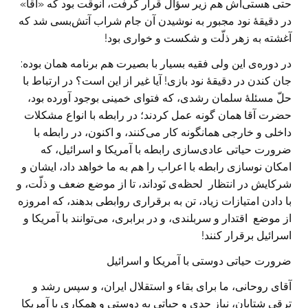
حتی هستی‌اش هم زیر سؤال قرار گرفت، آنوقت بود که «آقا»
در دقیقهٔ نود مجبور به نوشیدن آن جام شراب آتش‌بسی شد که
آغشته به زهر ذلّت و شکست و خواری بود!
در دوره‌ی این ولی فقیه بسیار با بصیرت هم برنامه همان بوده:
جان کندن در دقیقهٔ نود بازی! آیا غیر از این است؟ در ارتباط با
حلّ مسئلهٔ سلمان رشدی، که فتوای خمینی بوجود آورده بود،
حضرت آقا همان گونه عمل کردند؛ در رابطه با انواع مشکلات
داخلی و خارجی همانگونه کار می‌کنند، و اکنون، در رابطه با
ضرورت حیاتی عادی‌سازی رابطه با آمریکا و اسرائیل، که
امکان نوسازی رابطه با اعراب را هم به ما خواهد داد، ایشان و
شرکایش در انتظار لحظه‌ی نَوداند، تا از موضع ضعف و ذلّت، و
با دادن امتیازات زیاد، تن به برقراری روابطی بدهند، که امروزه
از موضع اقتدار و سربلندی، و در برابری، می‌توانند با آمریکا و
اسرائیل برقرار کنند!
ضرورت حیاتی دوستی با آمریکا و اسرائیل
آقای روحانی، ما برای بقاء و استقلال ایران، و سپس رشد و
ترقی شتابان، نیاز جدی و حیاتی به دوستی و همکاری با آمریکا