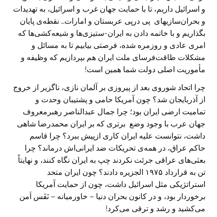
و اسرائیل داریم، تا با حمایت جهان غرب و اسرائیل، به تهدیدات
و بحران‌سازیهای پی درپی عربستان و امارات… نقطه‌ی پایان
بگذاریم و با خاتمه دادن به ایران-ستیزی‌ها و شیعه‌کشی‌ها که
امری عادی و روزمره شده، فرصتی بیابیم تا به مسائل و
مشکلات طاقت‌فرسای ملت ایران هم بپردازیم که وظیفه و
مأموریت اصلی دولت شما همین است!
چرا اتحاد شوروی بعد از پیروزی بر آلمان نازی، ناگزیر از خروج
از آذربایجان شد؟ چون آمریکا حامی و پشتیبان وحدت و
تمامیت ارضی ایران بود؛ چرا جمال عبدالناصر رهبرمعروف
جهان عرب با وجود وضع برتری که بر ایران محمدرضا شاهی
داشت، نتوانست علیه ایران کاری ازپیش ببرد؟ چرا قاسم
حاکم عراق، در همه‌ی تحریکات ضد ایرانی‌اش درماند؟ چرا
بعثی‌های عراقی جرئت نکردند چپ به ایران نگاه کنند، و نهایتاً
تن به قرارداد ۱۹۷۵ الجزیره دادند؟ چون ایران متحد
استراتژیکی مثل اسرائیل داشت، چون از حمایت آمریکا
برخوردار بود، و در کانون بحران دنیا – خاورمیانه – نَفَس اَمن
می‌کشید و رشد و ترقی می‌کرد!