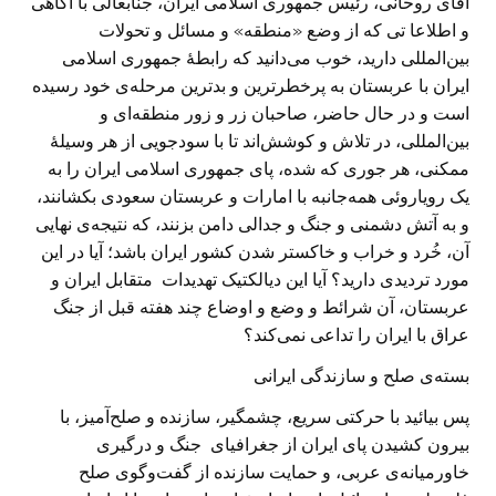
آقای روحانی، رئیس جمهوری اسلامی ایران، جنابعالی با آگاهی
و اطلاعا تی که از وضع «منطقه» و مسائل و تحولات
بین‌المللی دارید، خوب می‌دانید که رابطهٔ جمهوری اسلامی
ایران با عربستان به پرخطرترین و بدترین مرحله‌ی خود رسیده
است و در حال حاضر، صاحبان زر و زور منطقه‌ای و
بین‌المللی، در تلاش و کوشش‌اند تا با سودجويی از هر وسیلهٔ
ممکنی، هر جوری که شده، پای جمهوری اسلامی ایران را به
يک رویاروئی همه‌جانبه با امارات و عربستان سعودی بکشانند،
و به آتش دشمنی و جنگ و جدالی دامن بزنند، که نتیجه‌ی نهایی
آن، خُرد و خراب و خاکستر شدن کشور ایران باشد؛ آیا در این
مورد تردیدی دارید؟ آيا این دیالکتیک تهدیدات متقابل ایران و
عربستان، آن شرائط و وضع و اوضاع چند هفته قبل از جنگ
عراق با ایران را تداعی نمی‌کند؟
بسته‌ی صلح و سازندگی ایرانی
پس بیائید با حرکتی سریع، چشمگیر، سازنده و صلح‌آمیز، با
بیرون کشیدن پای ایران از جغرافیای جنگ و درگیری
خاورمیانه‌ی عربی، و حمایت سازنده از گفت‌وگوی صلح