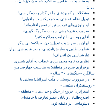
به مناسبت ۸۰۰ امین سالگرد حمله چنگیزخان به
ایران!‏
مشکلات و کمبودهای ما در گذار به دمکراسی!‏
تبدیل نظام فقاهتی به جمع یکدست مافیایی!
ایدئولوژی‌های غرب‌ستیز از نفس افتاده‌اند!‏
ضرورت عذرخواهی از بابت «گروگانگیری»
آقای روحانی با ترامپ مذاکره کنید!‏
ایران در سراشیب تبدیل‌شدن به پاکستانی دیگر!‏
عظمت‌طلبی و سازش‌ناپذیری، و بعد فروپاشی ایران!
تبارشناسی یک انحراف!‏
نظری به نامه محمد یزدی خطاب به آقای شبیری
برقراری صلح در منطقه: به مناسبت چهارصدمین
سالگرد «جنگ‌های ۳۰ ساله»
در ضرورت دوستی با ملّت اسرائیل! سخنی با
«روشنفکران مذهبی»
استراتژی خروج از جنگ و جدال‌های «منطقه»!
اصلاح‌طلبان، و پایان عصر تعارف با خامنه‌ای
دیپلوماسی در دقیقه نَود…