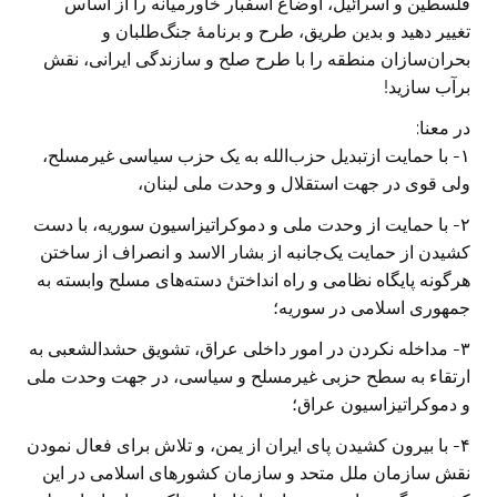
فلسطین و اسرائیل، اوضاع اسفبار خاورمیانه را از اساس
تغییر دهید و بدین طریق، طرح و برنامهٔ جنگ‌طلبان و
بحران‌سازان منطقه را با طرح صلح و سازندگی ایرانی، نقش
برآب سازید!
در معنا:
۱- با حمایت ازتبدیل حزب‌الله به یک حزب سیاسی غیرمسلح،
ولی قوی در جهت استقلال و وحدت ملی لبنان،
۲- با حمایت از وحدت ملی و دموکراتیزاسیون سوریه، با دست
کشیدن از حمایت یک‌جانبه از بشار الاسد و انصراف از ساختن
هرگونه پايگاه نظامی و راه انداختنٔ دسته‌های مسلح وابسته به
جمهوری اسلامی در سوریه؛
۳- مداخله نکردن در امور داخلی عراق، تشویق حشدالشعبی به
ارتقاء به سطح حزبی غیرمسلح و سیاسی، در جهت وحدت ملی
و دموکراتیزاسیون عراق؛
۴- با بیرون کشیدن پای ایران از یمن، و تلاش برای فعال نمودن
نقش سازمان ملل متحد و سازمان کشورهای اسلامی در این