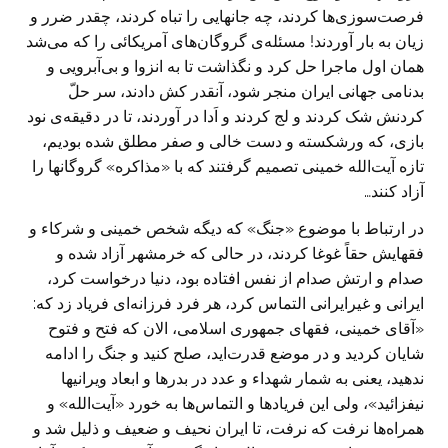
فرصت‌سوزی‌ها کردند، چه جانهایی را تباه کردند، چقدر ضرر و
زیان به بار آوردند! مسئله‌ی گروگان‌های آمریکائی را که می‌شد
همان اول ماجرا حل کرد و نگذاشت تا به انزوا و بی‌آبرويی و
بدنامی جهانی ایران منجر شود، آنقدر کش دادند، سر حلّ
کردنش شک کردند و لج کردند و اَدا در آوردند، تا در دقیقه‌ی نود
بازی، که ورشکسته و دست خالی و صفر مطلق شده بودیم،
تازه آيت‌الله خمینی تصمیم گرفتند که با «مذاکره» گروگانها را
آزاد کنند…
در ارتباط با موضوع «جنگ» که دیگه شخص خمینی و شرکاء و
فقهایش حقاً غوغا کردند، در حالی که خرمشهر آزاد شده و
صدام و ارتش صدام از نفس افتاده بود، دنیا درخواست کرد،
ایرانی و غیرایرانی التماس کرد، هر فرد فرزانه‌ای فریاد زد که:
«آقای خمینی، فقهای جمهوری اسلامی، الان که فتح و فتوح
شایان کردید و در موضع قدرت‌اید، صلح کنید و جنگ را ادامه
ندهید، یعنی به شمار شهداء و عدد در بدرها و ابعاد ویرانیها
نیفزائید»، ولی این فریادها و التماس‌ها به خورد «آیت‌الله» و
همراه‌ها نرفت که نرفت، تا ایران نحیف و ضعیف و ذلیل شد و