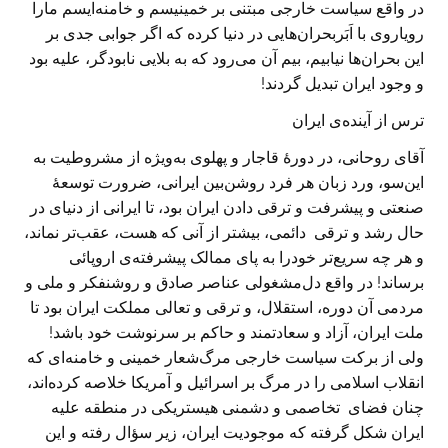
در واقع سیاست خارجی مبتنی بر خمینیسم و خامنه‌ایسم مارا
رویاروی با اَبَربحران‌هايی در دنیا کرده که اگر جوابی جدی بر
این بحران‌ها نیابیم، بیم آن می‌رود که به بلايی نابودگر، علیه بود
و وجود ایران تبدیل گردند!
ترس از آینده‌ی ایران
آقای روحانی، در دورهٔ قاجار و پهلوی به‌ویژه از مشروطیت به
این‌سو، ورد زبان هر فرد روشن‌بین ایرانی، ضرورت توسعهٔ
صنعتی و پیشرفت و ترقی دادن ایران بود، تا ایرانی از دنیای در
حال رشد و ترقی دائمی، بیشتر از آنی که هست، عقب‌تر نماند،
و هر چه سریع‌تر خودرا به پای ممالک پیشرفته‌ی اروپائی
برساند! در واقع دل‌مشغولی عناصر صادق و روشنفکر و ملی و
مردمی آن دوره، استقلال، و ترقی و تعالی مملکت ایران بود تا
ملت ایران، آزاد و سعادتمند و حاکم بر سرنوشت خود باشد!
ولی از برکت سیاست خارجی مرگ‌شعار خمینی و خامنه‌ای که
انقلاب اسلامی را در مرگ بر اسرائیل و آمریکا خلاصه کرده‌اند،
چنان فضای تخاصمی و دشمنی هیستریکی در منطقه علیه
ایران شکل گرفته که موجوديت ایران، زیر سؤال رفته و این