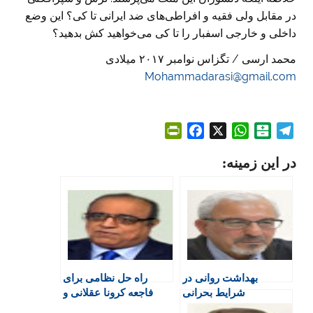
در مقابل ولی فقیه و افراطی‌های ضد ایرانی تا کی؟ این وضع
داخلی و خارجی اسفبار را تا کی می‌خواهید کش بدهید؟
محمد ارسی / تگزاس نوامبر ۲۰۱۷ میلادی
Mohammadarasi@gmail.com
P
F
X
W
B
T
r
a
h
a
e
در این زمینه:
i
c
a
l
l
n
e
t
a
e
t
b
s
t
g
F
o
A
a
r
r
o
p
r
a
i
k
p
i
m
e
n
بهداشت روانی در
راه حل نظامی برای
n
شرایط بحرانی
فاجعه کرونا عقلانی و
d
علمی نیست!