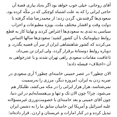
آقای روحانی، خیلی خوب خواهد بود اگر به‌یاد بیاری قصهٔ آن
حاجی ایرانی را که به علت اشتباه کوچکی که در مکّه کرده بود،
سعودی‌ها گرفتندش، گردن زدند؛ از محمدرضا شاه گرفته تا
دولت وقت و اقشار مختلف ملت، بویژه مطبوعات و احزاب
سیاسی به تندی به سعودی‌ها اعتراض کردند و نهایتا کار به قطع
روابط دیپلوماتیک با آن کشور کشید؛ سعودی‌ها سالها التماس
می‌کردند که کشور شاهنشاهی ایران از سر آن قضیه بگذرد، و
دوباره روابط دوستانهٔ برقرار گردد، ولی ایران تن نمی‌داد،
تاعاقبت مقامات سعودی راهی تهران شدند و با عذرخواهی به
آن «اختلاف» فیصله دادند!
الان چطور؟ در عصر خمینی خامنه‌ای چطور؟ آری سعودی در
ضربه زدن به ایران، امروزه دیگر، مرزی را به‌رسميت
نمی‌شناسد، هزار هزار ایرانی را در مکه می‌کشد، طلبکار هم
می‌شود، چرا؟ چون الان تک و تنها و بی‌همسایه‌ایم در این دنیا،
چون آقای خمینی و بعد خامنه‌ای با خصومت‌ورزی غیرمسؤلانه
علیه اسرائیل و آمریکا این حامیان سابق ما را به دشمن ایران
تبدیل کرده و در کنار امارات و عربستان و اردن… قرار داده‌اند؛