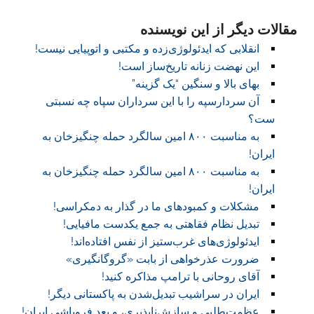
مقالات دیگر از این نویسنده
انقلابی که ایدئولوژی‌زده و مکتبی و اتوپیايی نیست!
این نهضت زنانه تاریخ‌ساز است!
بهای بالا و سنگین “یک گزینه”‏
آن سردارسپه را با این سرداران سپاه چه نسبتی
ست؟
به مناسبت ۸۰۰ امین سالگرد حمله چنگیزخان به
ایران!‏
به مناسبت ۸۰۰ امین سالگرد حمله چنگیزخان به
ایران!‏
مشکلات و کمبودهای ما در گذار به دمکراسی!‏
تبدیل نظام فقاهتی به جمع یکدست مافیایی!
ایدئولوژی‌های غرب‌ستیز از نفس افتاده‌اند!‏
ضرورت عذرخواهی از بابت «گروگانگیری»
آقای روحانی با ترامپ مذاکره کنید!‏
ایران در سراشیب تبدیل‌شدن به پاکستانی دیگر!‏
عظمت‌طلبی و سازش‌ناپذیری، و بعد فروپاشی ایران!