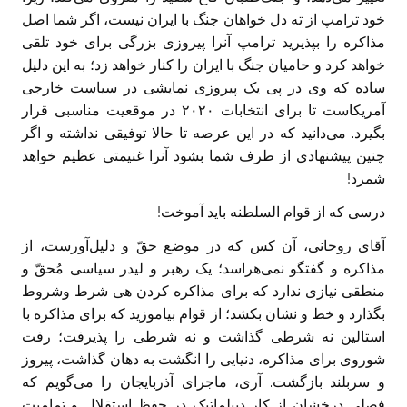
خود ترامپ از ته دل خواهان جنگ با ایران نیست، اگر شما اصل
مذاکره را بپذیرید ترامپ آنرا پیروزی بزرگی برای خود تلقی
خواهد کرد و حامیان جنگ با ایران را کنار خواهد زد؛ به این دلیل
ساده که وی در پی یک پیروزی نمایشی در سیاست خارجی
آمریکاست تا برای انتخابات ۲۰۲۰ در موقعیت مناسبی قرار
بگیرد. می‌دانید که در این عرصه تا حالا توفیقی نداشته و اگر
چنین پیشنهادی از طرف شما بشود آنرا غنیمتی عظیم خواهد
شمرد!‏
درسی که از قوام السلطنه باید آموخت!‏
آقای روحانی، آن کس که در موضع حقّ و دلیل‌آورست، از
مذاکره و گفتگو نمی‌هراسد؛ یک رهبر و لیدر سیاسی مُحقّ و
منطقی نیازی ندارد که برای مذاکره کردن هی شرط وشروط
بگذارد و خط و نشان بکشد؛ از قوام بیاموزید که برای مذاکره با
استالین نه شرطی گذاشت و نه شرطی را پذیرفت؛ رفت
شوروی ‏برای مذاکره، دنیايی را انگشت به دهان گذاشت، پیروز
و سربلند بازگشت. آری، ماجرای آذربایجان را می‌گویم که
فصلی درخشان از کار دیپلماتیک در حفظ استقلال و تمامیت