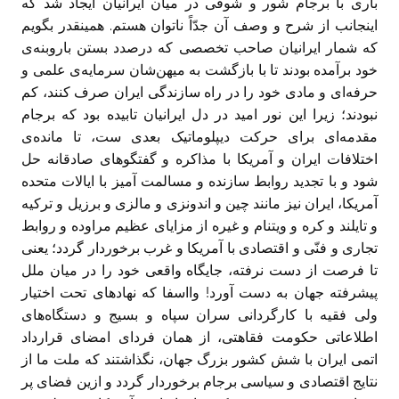
باری با برجام شور و شوقی در میان ایرانیان ایجاد شد که
اینجانب از شرح و وصف آن جدّاً ناتوان هستم. همینقدر بگویم
که شمار ایرانیان صاحب تخصصی که درصدد بستن باروبنه‌ی
خود برآمده بودند تا با بازگشت به میهن‌شان سرمایه‌ی علمی و
حرفه‌ای و مادی خود را در راه سازندگی ایران صرف کنند، کم
نبودند؛ زیرا این نور امید در دل ایرانیان تابیده بود که برجام
مقدمه‌ای برای حرکت دیپلوماتیک بعدی ‏ست، تا مانده‌ی
اختلافات ایران و آمریکا با مذاکره و گفتگوهای صادقانه حل
شود و با تجدید روابط سازنده و مسالمت آمیز با ایالات متحده
آمریکا، ایران نیز مانند چین و اندونزی و مالزی و برزیل و ترکیه
و تایلند و کره و ویتنام و غیره از مزایای عظیم مراوده و روابط
تجاری و فنّی و اقتصادی با آمریکا و غرب برخوردار گردد؛ یعنی
تا فرصت از دست نرفته، جایگاه واقعی خود را در میان ملل
پیشرفته جهان به دست آورد!‏ وااسفا که نهادهای تحت اختیار
ولی فقیه با کارگردانی سران سپاه و بسیج و دستگاه‌های
اطلاعاتی حکومت فقاهتی، از همان فردای امضای قرارداد
اتمی ایران با شش کشور بزرگ جهان، نگذاشتند که ملت ما از
نتایج اقتصادی و سیاسی برجام برخوردار گردد و ازین فضای پر