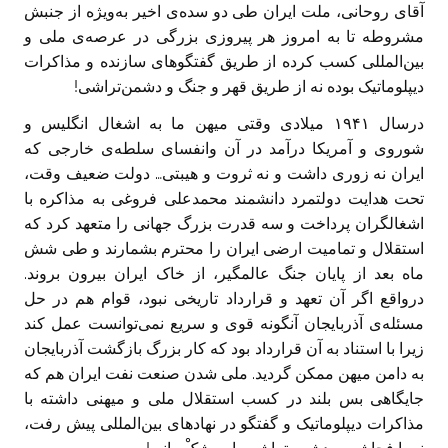
آقای روحانی، ملت ایران طی دو سده‌ی اخیر به‌ویژه از جنبش
مشروطه تا به امروز هر پیروزی بزرگی در عرصه‌ی ملی و
بین‌المللی کسب کرده از طریق گفتگوهای سازنده و مذاکرات
دیپلوماتیک بوده نه از طریق قهر و جنگ و دشمن‌تراشی!‏
درسال ۱۹۴۱ میلادی وقتی میهن ما به اشغال انگلیس و
شوروی و آمریکا درآمد در آن وانفسای سلطه‌ی خارجی که
ایران نه زوری داشت و نه ثروت و هیبتی… دولت ضعیف وقت،
تحت هدایت دولتمرد ‏دانشمند محمدعلی فروغی به مذاکره با
اشغالگران پرداخت و سه قدرت بزرگ جهانی را متعهد کرد که
استقلال و تمامیت ارضی ایران را محترم بشمارند و طی شش
ماه بعد از پایان جنگ عالمگیر، از خاک ایران ‏بیرون بروند.
درواقع اگر آن تعهد و قرارداد تاریخی نبود، قوام هم در حل
مسئله‌ی آذربایجان آنگونه قوی و سریع نمی‌توانست عمل کند
زیرا با استناد به آن قرارداد بود که کار بزرگ بازگشت آذربایجان
به دامن میهن ممکن گردید. ملی شدن صنعت نفت ایران هم که
جایگاهی بس بلند در کسب استقلال ملی و میهنی داشته با
مذاکرات دیپلوماتیک و گفتگو در نهادهای بین‌المللی پیش رفت،