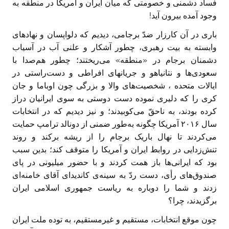
فساد دشمنی و خصومتی که میان ایران و آمریکا در منطقه به
وجود آمده بیرون آید!‏
باری در آن کارزار ضدّ برجامی، دیدیم که دلواپسان و نهادهای
وابسته به بیت رهبری، چطور آشکار و علنی آب در آسیاب
دشمنان برجام در «منطقه» می‌ریختند؛ چطور هم‌صدا با
سعودی‌ها و نتانیاهو و جریانهای افراطی و دست‌راستی در
ایالات متحده ، شخصیت‌های والا و بزرگی چون اوباما و جان
کری را که دلیری نموده دست دوستی به سوی ایرانیان دراز
کرده بودند، به ناحقّ می‌کوبیدند؛ و نیز دیدیم که در انتخابات
‏سال ۲۰۱۶ آمریکا چگونه به‌طور ضمنی از دونالد ترامپ حمایت
می‌کردند تا نهال باریک برجام را از ریشه برکند و روند
تنش‌زدايی در روابط ایران و آمریکا را متوقف کند؛ بدین سبب
بود که ایرانی‌ها باز همت کردند و با حضور میلیونی در پای
صندوق‌های رأی، دست ردّ به سینه‌ی کاندیدای آقای خامنه‌ای
زدند و شما را دوباره به ریاست جمهوری اسلامی ایران
برگزیدند، چرا؟
چون موقع انتخابات، مستقیم و غیرمستقیم، به توده ملت ایران