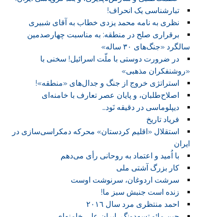
تبارشناسی یک انحراف!‏
نظری به نامه محمد یزدی خطاب به آقای شبیری
برقراری صلح در منطقه: به مناسبت چهارصدمین
سالگرد «جنگ‌های ۳۰ ساله»
در ضرورت دوستی با ملّت اسرائیل! سخنی با
«روشنفکران مذهبی»
استراتژی خروج از جنگ و جدال‌های «منطقه»!
اصلاح‌طلبان، و پایان عصر تعارف با خامنه‌ای
دیپلوماسی در دقیقه نَود…
فریاد تاریخ
استقلال «اقلیم کردستان» محرکه‌ دمکراسی‌سازی در
ایران
با اُمید و اعتماد به روحانی رأی می‌دهم
کار بزرگ آشتی ملی
سرشت اردوغان، سرنوشت اوست
زنده است جنبش سبز ما!
احمد منتظری مرد سال ٢٠١٦
چینِ مائو تسه‌دونگ، ایرانِ علی خامنه‌ای