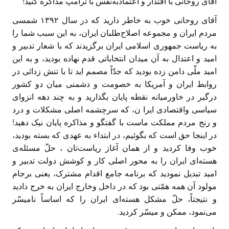
آقای روحانی با اقتدار و اعتمادبه‌نفس با ترامپ مذاکره کنید!‏
آقای روحانی خوب به خاطر دارید که در سال ۱۳۹۲ شمسی
مردم ایران و مجموعه اصلاح‌طلبان ایران، ‏به این سبب شما را
به ریاست جمهوری اسلامی ایران برگزیدند که با شعار تدبیر و
امید و اعتدال به آن میدان انتخاباتی قدم نهاده بودید، و به این
امید ملّی دامن زده بودید که جدّاً مصمم اید تا با تنش زدائی در
روابط ایران و آمریکا به خصومت و دشمنی میان دو کشور
درگیر در خاورمیانه نقطه پایان بگذارید و به چند دهه انزوای
سیاسی واقتصادی ایرا ن، که سرچشمه اصلی مشکلات و درد
و رنج مردم مملکت ماست با ‏گفتگو و مذاکره پایان نیک دهید!
در اینجا حق است که بگوئیم، در ابتداء به عهدی که بسته بودید،
خوب وفا ‏کردید و از همان آغاز ریاست‌تان ، حلّ مسئله‌ی
هسته‌ای ایران را به محور اصلی کار و کوشش دولت تدبیر و
امید تبدیل نمودید که برنامه جامع اقدام مشترک، یعنی برجام
مولود آن همه همّتی بود که در داخل ‏وخارج ایران به خرج دادید
و نتیجتاً، حلّ مشکل هسته‌ای ایران را که اساساً نامیسّر
می‌نمود، ممکن و میسّر کردید.‏