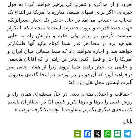
افزود و از مذاکره و تنش‌زدائی پرهیز خواهند کرد؛ به قول
خبره‌ای «اگر برای فقهای شیعه، مبارزه با آمریکا در ابتداء یک
انتخاب به حساب می‌آمد در حال حاضر یک اجبار استراتژیک،
جهت حفظ قدرت و ثروت حضرات است»! نتیجه اینکه با تکرار
سیاست کُرنش در برابر ولی فقیه و یارانش راه به جايی
نخواهید برد در معنا هر قدر شما کوتاه بیائید آنها طلبکارتر
خواهند شد و اجازه نخواهند داد که شما مسائل میان ایران و
آمریکا را حل و فصل کنید؛ بنابر این راهی را که آقایان‌ هاشمی
و خاتمی به اجبار رفتند شما نروید زیرا از همان جايی سر
درخواهید آورد که آن دو یار در آوردند. در اینجا گفته‌ی معروف
آلبرت اینشتن محل نقل دارد که:‏
«حماقت و اختلال ذهنی، یعنی در حلّ مسئله‌ای همان راه و
روش قبلی را بارها و بارها تکرار کنیم، امّا در انتظار آن باشیم
که نتیجه‌ی دیگری بگیریم متفاوت با آنچه قبلا گرفته بودیم.»
پایان ‏
P
F
X
W
B
T