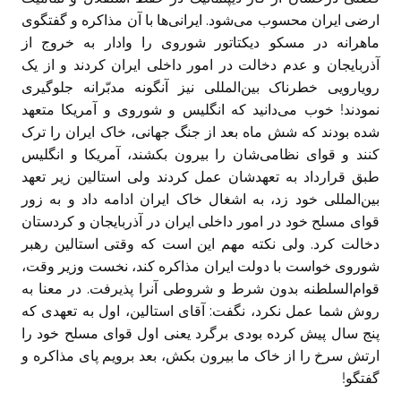
ارضی ایران محسوب می‌شود. ایرانی‌ها با آن مذاکره و گفتگوی
ماهرانه در مسکو دیکتاتور شوروی را وادار به خروج از
آذربایجان و عدم دخالت در امور داخلی ایران کردند و از یک
رویارويی خطرناک بین‌المللی نیز آنگونه مدبّرانه جلوگیری
نمودند!‏ خوب می‌دانید که انگلیس و شوروی و آمریکا متعهد
شده بودند که شش ماه بعد از جنگ جهانی، خاک ‏ایران را ترک
کنند و قوای نظامی‌شان را بیرون بکشند، آمریکا و انگلیس
طبق قرارداد به تعهدشان عمل ‏کردند ولی استالین زیر تعهد
بین‌المللی خود زد، به اشغال خاک ایران ادامه داد و به زور
قوای مسلح خود در امور داخلی ایران در آذربایجان و کردستان
دخالت کرد. ولی نکته مهم این است که وقتی استالین ‏رهبر
شوروی خواست با دولت ایران مذاکره کند، نخست وزیر وقت،
قوام‌السلطنه بدون شرط و شروطی آنرا پذیرفت. در معنا به
روش شما عمل نکرد، نگفت: آقای استالین، اول به تعهدی که
پنج سال پیش کرده بودی ‏برگرد یعنی اول قوای مسلح خود را
ارتش سرخ را از خاک ما بیرون بکش، بعد برویم پای مذاکره و
گفتگو!‏