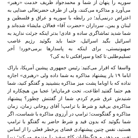
سوریه را پنهان از شما و محمدجواد ظریف خدمت «رهبر»
می‌آورد و مذاکره می‌کنند، ولی از طرف حضرتعالی صدايی به
اعتراض درنمی‌آید؛ در رابطه با سوریه و عراق و فلسطین و
لبنان و یمن… سرداران «حضرت آقا» فعالان مایشاء شده‌اند و
شما شدید تماشاگری ساده و عادی! بدتر اینکه جرئت ندارید به
اسرائیل بگید اسرائیل، حتما باید بگوئید رژیم غاصب
صهیونیستی، برای اینکه به پاسدارها برمی‌خورد! آخر
تسلیم‌طلبی تا کجا و سپرافکنی تا به ‏کی؟
وااسفا که اقرار می‌کنید: رئیس جمهوری پیشین آمریکا، باراک
اباما ۱۹ بار پیشنهاد مذاکره به شما داده ولی «رهبری» اجازه
نداده که با اوباما پشت میز مذاکره بنشینید و گفتگو کنید، شما
هم حتما گفتید اطاعت، تحت فرمان‌ام! عجبا منِ هیچکاره از
شنیدش عرق شرم کردم، شما از گفتنش چطور؟ پیشنهاد
مذاکره‌ی بی‌قید و شرط با ترامپ!‏ آقای روحانی زمان، زمان
مذاکره و گفتگوست؛ ترامپ در آرزوی مذاکره با شماست، اگر
شما بگوئید که بدون قید و شرط حاضر به گفتگو با ترامپ
هستید، نفس چنین پیشنهادی فضای پرخطر فعلی را از اساس
تغییر می‌دهد، و جنگ‌طلبان کاخ سفید را منزوی می‌کند؛ زیرا