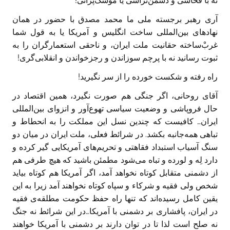
نه با فحاشی و دشمن‌تراشی یا موشکْ‌پرانی!
آری رهبر برجسته ملی ما محمد مصدق با حضور در همان
نهادهای بین‌المللی ساخت انگلیس و آمریکا یا به قول شما
غربْ‌ساخته حقانیت ملت ایران، و ناحقی استعمارگران را به
ثبوت رسانید نه با پرچم سوزاندن و رجزخواندن و انقلابی‌گری!
راه رفته و شکست خورده را از سر نگیرید!‏
آقای روحانی، اگر جنگی هم صورت نگیرد، همین اقتصاد در
حال فروپاشی و وضعیت سیاسی تهوع‌آور و انزوای بین‌المللی
ایران… کافیست که چندین نسل این مملکت را به انحطاط و
تباهی همه‌جانبه ‏بکشد. در شرائط فعلی، ملت ایران در میان دو
سنگ آسیاب استبداد فقاهتی و تحریم‌های آمریکايی گیر کرده و
دارد لِه و لورده و تباه می‌شود مطمئن باشید که هیچ طرفی هم
از دشمنی متقابل کوتاه نخواهد آمد، اگر آمریکا هم کوتاه بیاید
شخص ولی فقیه و شرکاء و سپاه کوتاه نخواهند آمد زیرا به این
یقین کامل رسیده‌اند که تنها ‏راه حفظ حکومت مطلقه‌ی فقیه
در ایران، پافشاری بر دشمنی با آمریکا…در این شرائط نه جنگ
نه صلح است لذا تا در توان دارند بر دشمنی با آمریکا خواهند