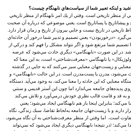
 باشيد و اينكه تعبیر شما از سياست‌هاي نابهنگام چيست؟
ي از منظر تاريخي است. وقتي از يك امر نابهنگام از منظر تاريخي
 و پيشاتاريخ يا پساتاريخ است. يعني موضوعي كه درباره آن صحبت
ظ تاريخي در تاريخ نيست و جايي بيرون از تاريخ و زمان قرار دارد.
‌گيرد. «درخوربودن» يعني تصميم و تدبير شما درخور آن حادثه‌اي
 تصميم شما مرتفع شود و اگر نتواند مشكل را فهم كند و دركي از
 باشد. در اين صورت «نابهنگامي» ديگري حادث مي‌شود كه عرصه
لوژيکال» یا نابهنگامي «معرفت‌شناختي» است، به اين معنا كه
عنايي و زيست‌جهان معنايي سير مي‌كنند كه به جايي در گذشته
ث مي‌شود، مدرن يا پست‌مدرن است. در اين حالت «نابهنگامي» و
 معنايي كه اين حادثه را معنا مي‌كند، به وجود مي‌آيد. دستگاه
روي پديده‌هاي جامعه مي‌اندازد اما چون اين آستر قديمي و سنتي
 و به قد و قامت قالب نظري خودش درمي‌آورد و تلاش مي‌كند
ي‌كند؛ بنابراين اينجا باز هم نابهنگامي ايجاد مي‌شود؛ يعني
 دارند و با زيست‌جهان جامعه‌ به‌لحاظ تقاضا، سبك زندگي، نگاه
تفاوت است، اما وقتي از منظر معرفت‌شناختي به آن نگاه مي‌شود،
 مي‌كند؛ (در نتيجه) نابهنگامي ديگري ايجاد مي‌شود كه نمي‌تواند