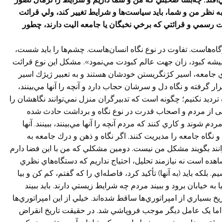
 نظر من و شما، بايد سياست‌ها و شرايط تغيير كند، ولي قرائت
ت رسمي و قرائتي که برخي نخبگان يا جامعه اليت دارند، چطور
گاه‌هاست. تفاوت در نوع نگاه انسان‌هاست. چشم‌ها را بايد شست،
شيشه کبود، زان جهت عالم كبودت مي‌نمود». مشكل اين نوع قرائت
 جامعه، اسير كژنگريستن خودشان هستند و به تعبير ژيژك اسير
 گرفته و نگاه دل و سرشان حجاب دارد و آنچه را آنها مي‌بينند،
ه ترديد نكنيم؛ چگونه است كه تدبيرگران منزل نمي‌توانند نگاهشان را
ی از مردم و اصحاب قدرت در نوع نگاه و برداشت حادث شده
شوند و كاري كنند كه مردم آنچه را آنها مي‌بينند، ببينند. آنها
و نگاه جامعه را مديريت كنند. اگر نگاه و ذهن و درك جامعه به
انند بگويند مشكل من نيست. دومين مشكلي كه من با اين فضا دارم
ه است نه نيازمند تحليل، احتياج نداریم که دستگاه‌هاي نظري
م. بلکه بايد (به آنها) تأكيد کرد، فاصله‌اي را كه گفتم، كم كن و بيا
ا به خيابان برود و ببيند مردم چه شرايط زيستي دارند. بايد ببيند
بسياري از امپراتوري‌ها ساقط شده‌اند. خيلي از اين امپراتوري‌ها
ما يک عامل ديگر‌ موجب فروپاشي شد. در حقيقت تاريخ انقراض