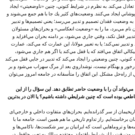
 تعادل مي‌كند. به نظرم در شرايط كنوني، چنين «ناوضعيتي» ايجاد
وشاني ايجاد مي‌كنند. وضعيت‌هاي كثير يك جا با هم جمع مي‌شوند و
»، به وضعيت فقدان تصميم و تدبير مي‌رسد؛ يعني تصميم‌ها و تدبير
ن نام مي‌برد، ما را به «وضعيت انعكاسي» و بحران‌هاي مسئولان
ر قفل نكند، وقتي جاري مي‌شود، بر دامنه بحران مي‌افزايد و
ير نمي‌كند؛ يا به تعبير مولانا، اين عمارت كه مي‌كند، عمارت
يكالي اتفاق مي‌افتد كه يا قفل مي‌كند يا اگر هم جاري مي‌شود،
نوني، چنين وضعيتي را ايجاد مي‌كند كه تدبير در جايي قفل مي‌كند
 درخور و بهنگام نيست، نوشداروي بعد از مرگ سهراب مي‌شود و بر
ز راه‌حل مشكل. اين اتفاق را متأسفانه در جامعه امروز می‌توان
واند آن را با وضعيت حاضر تطابق دهد. اين سؤال را از اين
اطعي بوده است كه چنين شرايطي داشته باشيم؟ يا الان در بدترين
ريخیمان از سر گذرانده‌ايم. بحران‌هاي متفاوت داخلي و خارجي‌ای
ن برخاسته‌ايم. راز تداوم تاريخي ما هم همين است. جامعه ما با
‌ها و تروماهايي است كه ايرانيان بر سر شكست‌ها، ناكامي‌ها و
برون‌رفت را از شرايط يافته‌اند. معتقدم سالك به تعبير حافظ، در