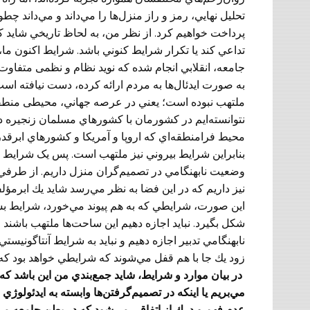
تحليل نهايي، رمز و راز منزل‌ها را مي‌داند و مي‌داند چطور
پرداخت خواهيم كرد. از نظر من، به لحاظ تاريخي شايد ك
تداعي كند يا تكرار شرايط كنوني باشد. شرايط اكنون ما،
جامعه، انقلابي انجام شده كه نويد نظام و نظمی متفاوت 
به صورت ايدئال‌ها به مردم ارائه كرده، دست نیافته اس
ملتهب نبوده است؛ يعني در عرصه جهاني، محيطی منطقي و
نتوانسته‌ايم در كشورمان با كشورهاي مسلمان زنجيره دو
محيط فرامنطقه‌اي كه اروپا و آمريكا و كشورهاي ابرقدرت 
بنابراين شرايط بيروني‌ نیز ملتهب است. پس يک شرايط
وضعيت نابهنگامي در تصميم‌گران منزل داريم. از طرفي ي
نیز داريم که در اين فضا به نظر مي‌رسد شايد يك ابرمؤلف
اين صورت، شرايطي كه به هم پيوند مي‌خورد، شرايط بسيار 
شكل بگيرد. نبايد اجازه دهيم اين ساحت‌ها ملتهب باشند
نابهنگامي تدبير اجازه دهيم و نبايد به شرايط آنتاگونيستي ف
زود يك جا با هم قفل مي‌شوند كه شرايطي خواهد بود كه به
در بيان موارد و شرايط، شايد جمع‌بندي من اين باشد كه
مي‌بريم يا اينكه در تصميم‌گرفتن‌ها وابسته به ايدئولو
عدم فهم و درك از اتفاقي مي‌شود كه در بطن جامعه مي‌