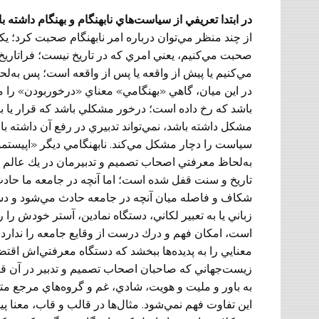
‌در ابتدا تعريفي از سياست‌هاي نابهنگام و بهنگام داشته
از چند منظر مي‌توان درباره امر نابهنگام صحبت كرد؛ يك
صحبت مي‌كنيم، يعني امري كه در تاريخ نيست؛ فراتاريخ
مي‌كنيم يا پيش از واقعه يا پس از واقعه است؛ پس به‌لحا
در اين ميان، گاهي «بهنگامي» معناي «درخوربودن» را مي
باشد كه رخ داده است؛ درخور مشكلي باشد كه قرار یا با
مشكل داشته باشد، نمي‌تواند تدبيري در رفع آن داشته
سياست را دچار مشكل مي‌كند. نابهنگامي ديگر «اپيستمو
به‌لحاظ معرفتي اصحاب تصميم و تدبيرمان در يك عالم م
تاريخ و سنت قفل شده است؛ اما آنچه در جامعه ما حاد
شكاف و فاصله ميان آنچه در جامعه حادث مي‌شود و دستگاه
زباني يا به تعبير لكاني، دستگاه نمادين، آستر خودش را 
است، امكان فهم و درك درست از وقايع جامعه را ندارد
معنايي را به پديده‌ها ببخشد كه دستگاه معرفتي‌اش اقتضا م
زيست‌جهاني كه صاحبان اصحاب تصميم و تدبير در آن قرار
به باور و مليت و هويت، شادي، غم و گروه‌هاي مرجع م
اين تفاوت فهم نمي‌شود. مثال‌ها در قالب و قاب، معنا پيدا