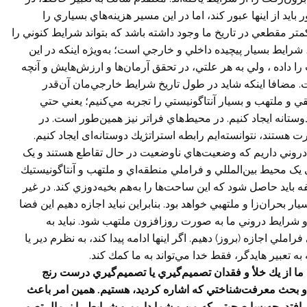
 بايد از اينها عبور كند، اما در اين مسير هزينه‌هاي بسياري را
متر مقطعي در تاريخ ما وجود داشته باشد كه بتواند شرايط كنوني را
 شرايط بسيار پيچيده داخلي و خارجي است؛ به‌ویژه اينكه در اين
را داده ، ولي به هر علتي، در تحقق آرمان‌ها و ارزش‌هايش و آنچه
ت. مضافا اينكه شايد در طول تاريخ شرايط خارجي‌مان آن‌قدر
 ملتهب و بسيار آنتاگونيستي را تجربه مي‌کنيم؛ يعني حتي
ستانه ايجاد كنيم. در محيط‌هاي فراتر نیز همين‌طور است. در
هستند، نتوانسته‌ايم رابطه استراتژيك دوستانه‌ای ايجاد كنيم.
 دروني داريم که وضعيت‌هاي ناوضعيت در حال تقاطع هستند و يک
ک محيط بين‌المللي و فراملي منطقه‌اي و ملتهب و آنتاگونیستيك
ه بايد حاصل شود كه اين ساحت‌ها را به‌هم بخيه‌دوزي كند. در غير
بحران‌زا و ملتهبي خواهد بود. بنابراين نبايد اجازه دهيم اين فضا
 و شرايط دروني ما به صورت روزافزون ملتهب شود. نبايد به
راملي اجازه (بروز) دهيم. اگر اينها ادامه پيدا كند، به نظرم دير يا
 تعبير هايدگر، فقط خدا مي‌تواند به ما كمك كند.
 ما از يك خلأ و فقدان تصميم‌گيري يا تصميم‌گيري درست رنج
ژي و بحث معرفت‌شناختي كه اشاره كرديد، هستيم. همين امر باعث
افتد. چه‌بسا صحبتي که من و شما داريم و شرايط را نرمال تصور