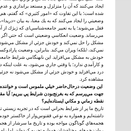
ايجاد مي‌كنند كه آن را متزلزل و مستعد براندازي و عدم
شده است؛ با اين تفاوت كه «امور كثيري» كه گفتم، هم‌پ
وضعيتي را ايجاد مي‌كنند كه به يك معنا، به بيان «دريدا
ققل مي‌شوند؛ يا به تعبير جامعه‌شناسي‌ای كه ژيژك از آ
مي‌رساند. وضعيت انعكاسي وضعيتي است كه حتي اگر تدبي
مشكل را حل نمي‌كند و خودش جزئي از مشكل مي‌شود و تدب
نمي‌كند، (بلکه) ويران مي‌كند. بنابراين، وضعيت پارادوكس
خودش به مشكل مي‌افزايد. اين نابهنگامي شرايط جامعه ك
و كارآمدي ندارد؛ يا وقتي جاري مي‌شود، به علت اينكه
درد مي‌افزايد و خودش جزئي از مشكل مي‌شود نه جزئي ا
مشاهده کرد.
اين وضعيت درحال‌حاضر خيلي ملموس است و خواننده مي‌ت
جهت مي‌پرسم كه به بغرنج‌بودن شرايط پي ببريم؛ آيا مق
نقطه زماني و مكاني ايستاده‌ايم؟
تاريخ ما پر از شرايط بحراني است كه در تجربه زيستي تا
داشته‌ايم و همواره به نوعي ققنوس‌وار از خاكستر خودما
هجمه‌هاي گوناگون مواجه بوده و تاريخ ما سرشار از هجمه
روان‌زخم‌هاي مختلفشان همواره تجربه كرده‌اند، اما راه 