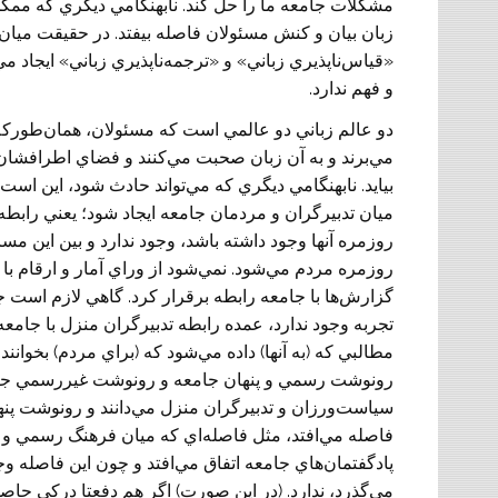
مشكلات جامعه ما را حل كند. نابهنگامي ديگري كه ممكن
زبان بيان و كنش مسئولان فاصله بيفتد. در حقيقت ميان ز
«قياس‌ناپذيري زباني» و «ترجمه‌ناپذيري زباني» ايجاد م
و فهم ندارد.
دو عالم زباني دو عالمي است كه مسئولان، همان‌طورکه ق
مي‌برند و به آن زبان صحبت مي‌كنند و فضاي اطرافشان ر
بيايد. نابهنگامي ديگري كه مي‌تواند حادث شود، اين ا
ميان تدبيرگران و مردمان جامعه ايجاد شود؛ يعني رابط
روزمره‌ آنها وجود داشته باشد، وجود ندارد و بين اين م
روزمره مردم مي‌شود. نمي‌شود از وراي آمار و ارقام با ج
گزارش‌ها با جامعه رابطه برقرار كرد. گاهي لازم است 
تجربه وجود ندارد، عمده رابطه تدبيرگران منزل با جامعه 
مطالبي كه (به آنها) داده مي‌شود كه (براي مردم) بخوانند
رونوشت رسمي و پنهان جامعه و رونوشت غيررسمي جام
سياست‌ورزان و تدبيرگران منزل مي‌دانند و رونوشت پنه
فاصله مي‌افتد، مثل فاصله‌اي كه ميان فرهنگ رسمي و 
پادگفتمان‌هاي جامعه اتفاق مي‌افتد و چون اين فاصله 
مي‌گذرد، ندارد. (در اين صورت) اگر هم دفعتا دركي ح