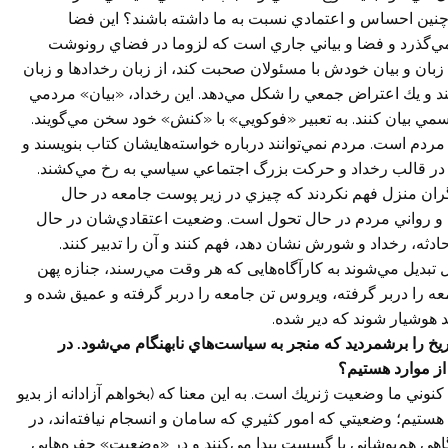
چنين احساس و اعتمادي نسبت به ما داشته باشند؟ اين فضا
‌گذرد و فضا و بياني جاري است كه لزوما در فضاي رونوشت
 زبان و بيان خودش با مسئولان صحبت كند، از زبان رخدادها و زبان
يند و يك اعتراض جمعي را شكل مي‌دهد. اين رخداد، «بيان» مردمي
سمي بيان كنند. به تعبير «فوكويي» با «كنش» خود سخن مي‌گويند.
ردم است. مردم نمي‌توانند درباره خواسته‌هايشان كتاب بنويسند و
، در قالب رخداد و حركت بزرگ اجتماعي سياسي به رخ مي‌كشند.
رگران منزل فهم نكردند كه چيزي در زير پوست جامعه در حال
 رواني مردم در حال تحول است. وضعيت اعتقادي‌شان در حال
ثه، رخداد و شورش نشان دهد، فهم كنند و آن را تدبير كنند.
 تبديل مي‌شوند به كارآگاه‌هايی كه هر وقت مي‌رسند، جنازه پهن
 را دربر گرفته، ويروس تن جامعه را دربر گرفته و عميق شده و
 هوشيار شوند كه دير شده.
خ را برشمرديد كه منجر به سياست‌هاي نابهنگام مي‌شود. در
از موارد هستيم؟
وني ما وضعيت ژنريك است. به اين معنا كه (بخواهم آزادانه از بديو
يم؛ وضعيتي كه امور كثيري که سامان‌ و انسجام‌ نيافته‌اند، در
گاهي هم‌پوشاني يا گسست پيدا مي‌كنند و در «وضعيت» حفره‌هايي