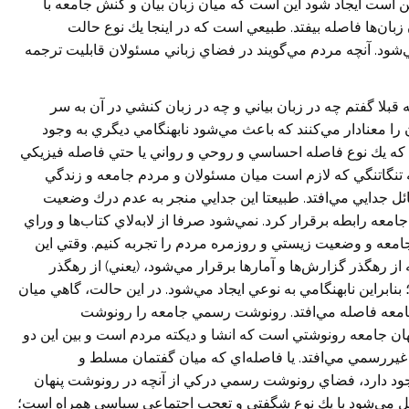
 است ايجاد شود اين است كه ميان زبان بيان و كنش جامعه با
بان‌ها فاصله بيفتد. طبيعي است كه در اينجا يك نوع حالت
ي‌شود. آنچه مردم مي‌گويند در فضاي زباني مسئولان قابليت ترجمه
بلا گفتم چه در زبان بياني و چه در زبان کنشي در آن به سر
ا معنادار مي‌كنند كه باعث مي‌شود نابهنگامي ديگري به وجود
ست كه يك نوع فاصله احساسي و روحي و رواني يا حتي فاصله فيزيكي
ه تنگاتنگي كه لازم است ميان مسئولان و مردم جامعه و زندگي
سائل جدايي مي‌افتد. طبيعتا اين جدايي منجر به عدم درك وضعيت
امعه رابطه برقرار كرد. نمي‌شود صرفا از لابه‌لاي كتاب‌ها و وراي
جامعه و وضعيت زيستي و روزمره مردم را تجربه كنيم. وقتي اين
از رهگذر گزارش‌ها و آمارها برقرار مي‌شود، (يعني) از رهگذر
؛ بنابراين نابهنگامي به نوعي ايجاد مي‌شود. در اين حالت، گاهي ميان
عه فاصله مي‌افتد. رونوشت رسمي جامعه را رونوشت
ان جامعه رونوشتي است كه انشا و ديكته مردم است و بين اين دو
غيررسمي مي‌افتد. يا فاصله‌اي که ميان گفتمان مسلط و
وجود دارد، فضاي رونوشت رسمي دركي از آنچه در رونوشت پنهان
اصل مي‌شود با يك نوع شگفتي و تعجب اجتماعي سياسي همراه است؛