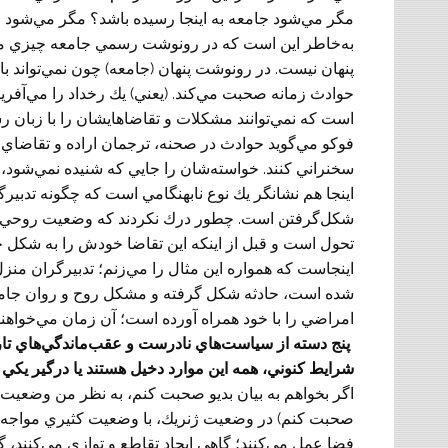
مگر مي‌شود جامعه به اينجا رسيده باشد؟ مگر مي‌شود 
به‌خاطر اين است كه در رونوشت رسمي جامعه چيزي مي
پنهان نيست. در رونوشت پنهان (جامعه) چون نمي‌تواند با
حوادث زمانه صحبت مي‌كند. (يعني) يك رخداد را مي‌آفر
است كه نمي‌توانند مشكلات و تقاضاهايشان را با زبان ر
فوكو مي‌گويد حوادث در صحنه، ترجمان اراده و تقاضاي م
سخنراني كنند. خواسته‌شان را جايي كه شنيده نمي‌شود
اينجا هم نشانگر يك نوع نابهنگامي است كه چگونه تدبي
شكل‌گرفتن است. چطور درك نكردند كه وضعيت روحي و
تحول است و قبل از اينكه اين تقاضا خودش را به شكل حاد
اينجاست كه همواره اين مثال را مي‌زنم؛ تدبيرگران منزل
شده است، حادثه شكل گرفته و مشكل روح و روان جامعه
امراضي را با خود همراه آورده است؛ آن زمان مي‌خواهند
پنج دسته از سياست‌هاي نادرست و عقب‌ماندگي‌هاي تاري
شرايط كنوني، همه اين موارد دخيل هستند يا درگير يكي 
اگر بخواهم به بيان بديو صحبت کنم، به نظر من وضعيت كن
صحبت کنم) در وضعيت ژنريك، با وضعيت كثيري مواجه هست
فضا عمل مي‌كنند؛ گاهي ايجاد تقاطع و توازي مي‌كنند، 