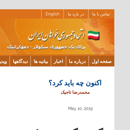
Ski
تماس با ما
در باره ما
English
t
conten
صفحه اول
درباره ما
اخبار
بیانیه ها
دیدگاهها
ویدی
اکنون چه باید کرد؟
محمدرضا تاجیک
May 10, 2019