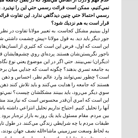
نمي‌کنيم، ممكن است قرائت رسمي حتي اين را نپذيرد. به
رسمي احتمالا حتي چنين ديدگاهي ندارد. اين تفاوت قرائ
قرار است به هم نزديك شود؟
اول ببينيم مشكل كجاست. به تعبير مولانا تفاوت در نظر
جور ديگر بايد ديد. به قول مولانا «پيش چشمت‌ داشتي 
اين است كه اول، فرض اين است كه كثيري از انسان‌هاي
ناجور نگريستن‌شان هستند. پرده‌اي روي چشم‌هايشان قرار
(ديگران) نمي‌بينند. حتي اگر در اين موضوع يعني نوع نگا
به جامعه تسري بدهند؟ چگونه است که جدايي ميان برخ
است؟ چطور نمي‌توانند وارد عالم نظر، احساس و ذهن مردم 
هستند كه جامعه را هدايت مي‌كنند و بايد تلاش كنند ذهن 
سوي ديگر مي‌رود، بايد ببينند مشكلشان چيست؟ نمي‌تو
اين است كه امري آن‌قدر محسوس است كه نيازمند مشاهد
آنها را تحليل كنيم. احتياج نداريم تحليل انتزاعي داشته باشي
بين مردم. مقام مسئول بايد يك روز به بازار تره‌بار برود ي
طبقات مردم با چه شرايطي زندگي مي‌كنند. در طول تاريخ 
به لحاظ وسعت سرزميني ماشاءالله نصف جهان بودند، ا