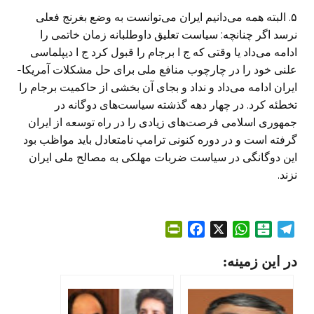
۵. البته همه می‌دانیم ایران می‌توانست به وضع بغرنج فعلی
نرسد اگر چنانچه: سیاست تعلیق داوطلبانه زمان خاتمی را
ادامه می‌داد یا وقتی که ج‌ ا برجام را قبول کرد ج ا دیپلماسی
علنی خود را در چارچوب منافع ملی برای حل مشکلات آمریکا-
ایران ادامه می‌داد و نداد و بجای آن بخشی از حاکمیت برجام را
تخطئه کرد. در چهار دهه گذشته سیاست‌های دوگانه در
جمهوری اسلامی فرصت‌های زیادی را در راه توسعه از ایران
گرفته است و در دوره کنونی ترامپ نامتعادل باید مواظب بود
این دوگانگی در سیاست ضربات مهلکی به مصالح ملی ایران
نزند.
P
F
X
W
B
T
r
a
h
a
e
در این زمینه:
i
c
a
l
l
n
e
t
a
e
t
b
s
t
g
F
o
A
a
r