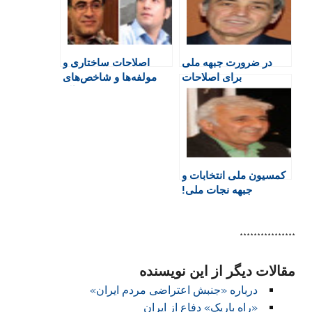
r
o
p
r
a
i
k
p
i
m
e
n
در ضرورت جبهه ملی
اصلاحات ساختاری و
n
برای اصلاحات
مولفه‌ها و شاخص‌های
d
آن
l
y
کمسیون ملی انتخابات و
جبهه نجات ملی!
****************
مقالات دیگر از این نویسنده
درباره «جنبش اعتراضی مردم ایران»
«راه باریک» دفاع از ایران