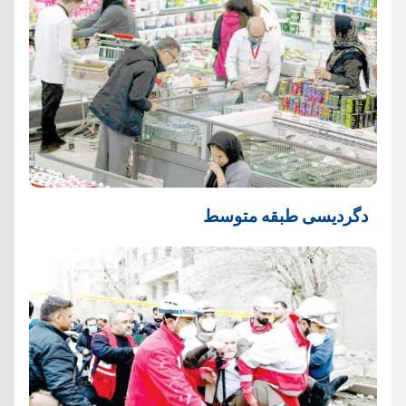
دگردیسی طبقه متوسط