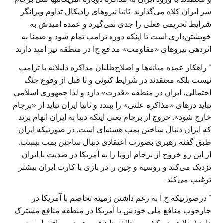
سر ایران کلاه می‌گذارند. ثانیا نیروهای رادیکال تداوم ویرانگر
شرایط تحریمی فعلی را جدی نمی‌گیرد و عمده امیدش به
خویشتن‌داری است تا اینکه دوره ترامپ تمام شود و ضمنا به
اثردهی نیروهای «مقاومت» مدافع ج‌ا در منطقه ‌نیز امید دارند.
* راهکار عمده میانه‌ها و اصلاح‌طلبان مذاکره ذلیلانه با ترامپ
نیست بلکه معتقدند در شرایط کنونی و تا قبل از وقوع جنگ
احتمالی، ایران در منطقه «قدرت» دارد و لذا جمهوری اسلامی
نباید درهای «مذاکره علنی» را ببندد و ثانیا ایران نباید از «برجام
خارج شود». خروج از برجام یعنی اینکه دنیا به ایران اتهام بزند
که ایران دنبال ساختن بمب هسته‌ای است. در صورتیکه ایران
طبق گفته رهبری بصورت اعتقادی دنبال ساختن بمب نیست.
از این رو خروج از برجام اروپا را به آمریکا در ضدیت با ایران
نزدیک می‌کند و روسیه و چین را در بازی با کارت ایران بیشتر
ترغیب می‌کند.
* درصورتیکه ج ا به رغم داشتن زمینه تخاصم با آمریکا در
چارچوب منافع ملی خودش با آمریکا در منطقه منافع مشترک
دارد (مثلا هر دو کشور مخالف داعش و هر دو موافق امنیت