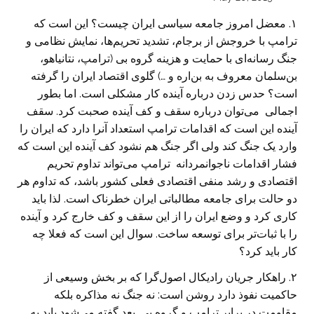
۱. معضل امروز جامعه سیاسی ایران چیست؟ این است که
ترامپ با خروجش از برجام، تشدید تحریم‌ها، نمایش نظامی و
جنگ رسانه‌ای با حمایت و هزینه گروه بی (ترامپ، نتانیاهو،
بن‌سلمان معروف به بن‌اره و …) گلوی اقتصاد ایران را گرفته
است؟ حدس زدن درباره آینده کار مشکلی است. اما بطور
اجمالی می‌توان درباره سقف و کف آینده صحبت کرد. سقف
آینده این است که اقدامات ترامپ استعداد آنرا دارد که ایران را
وارد یک جنگ کند ولی اگر جنگ هم نشود کف آینده این است که
فشار اقدامات ناجوانمردانه ترامپ می‌تواند تداوم تحریم
اقتصادی و رشد منفی اقتصادی فعلی کشور باشد، که تداوم هر
دو حالت برای جامعه مطالباتی ایران خطرناک است. لذا باید
کاری کرد و وضع ایران را از این سقف‌ و کف خارج کرد و آینده
را با ثبات‌تر برای توسعه ساخت. سوال این است که فعلا چه
کار باید کرد؟
۲. راهکار جریان رادیکال اصول‌گرا که بر بخش وسیعی از
حاکمیت نفوذ دارد روشن است: نه جنگ نه مذاکره بلکه
مقاومت در برابر ترامپ و گروه بی. بعد گفته می‌شود باید به