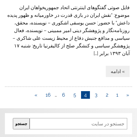
فایل صوتی گفتگوهای اینترنتی اتحاد جمهوريخواهان ايران
موضوع: “نقش ایران در بازی قدرت در خاورمیانه و ظهور پدیده
داعش“ با حضور: حسن یوسفی اشکوری – نویسنده، محقق،
روزنامه‌نگار و پژوهشگر دینی امیر ممبینی – نویسنده، فعال
سیاسی و مدافع جنبش دفاع از محیط زیست علی شاکری –
پژوهشگر سیاسی و کنشگر صلح از کالیفرنیا تاريخ: شنبه ۱۷
آبان ۱۳۹۳ برابر […]
» ادامه
»
16
…
6
5
4
3
2
1
«
Search
جستجو