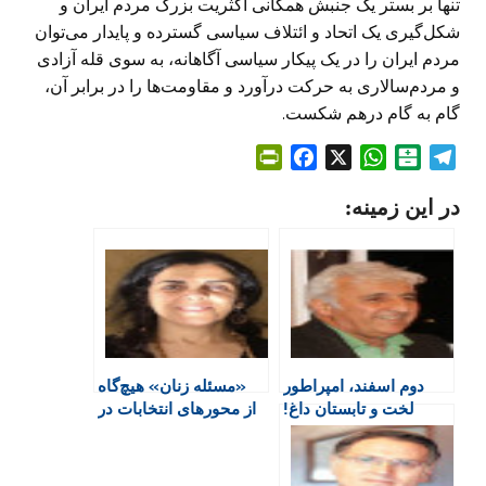
تنها بر بستر یک جنبش همگانی اکثریت بزرگ مردم ایران و
شکل‌گیری یک اتحاد و ائتلاف سیاسی گسترده و پایدار می‌توان
مردم ایران را در یک پیکار سیاسی آگاهانه، به سوی قله آزادی
و مردم‌سالاری به حرکت درآورد و مقاومت‌ها را در برابر آن،
گام به گام درهم شکست. ‏
P
F
X
W
B
T
r
a
h
a
e
در این زمینه:
i
c
a
l
l
n
e
t
a
e
t
b
s
t
g
F
o
A
a
r
r
o
p
r
a
i
k
p
i
m
e
n
دوم اسفند، امپراطور
«مسئله زنان» هیچ­‌گاه
n
لخت و تابستان داغ!
از محورهای انتخابات در
d
جمهوری اسلامی نبوده
l
y