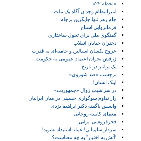
«لحظه ۲۲»
امیرانتظام وجدان آگاه یک ملت
جام زهر تنها جایگزین برجام
فرمانروایی اشباح
گفتگوی ملی برای تحول ساختاری
دختران خیابان انقلاب
عروج یکسان استالین و خامنه‌ای به قدرت
ژرفش بحران اعتماد عمومی به حکومت
یک پرانتز در تاریخ
برچسب «ضد شوروی»
اینک انسان!
در سراشیب زوال «جمهوریت»
راز تداوم سوگواری حسینی در میان ایرانیان
واپسین ناگفته دکتر ابراهیم یزدی
معمای کابینه روحانی
فخرفروشی ایرانی
سردار سلیمانی! عمله استبداد نشوید!
“آتش به اختیار” به چه معناست؟