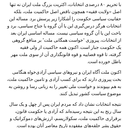
با تحریم ۸۰ درصدی انتخابات، اکثریت بزرگ ملت ایران نه تنها
اصل «ولایت فقیه» همچون ناقض اصل حاکمیت ‏ملت، بلکه
حقانیت سیاسی حکومت را آشکارا زیر پرسش برد. مساله این
انتخابات هرگز درس‌گیری این یا آن گروه یا ‏جناح سیاسی، برد و
باخت این یا آن گروه سیاسی نیست. مساله اساسی ایران بعد
از انتخابات، پیروزی “خواست ‏همگانی ملت” بر منافع گروهی
یک حکومت جبار است. اکنون همه حاکمیت از ولی فقیه
گرفته، تا قوه قضاییه و قوه ‏قانونگذاری آن از سوی ملت مهر
باطل خورده است.
اکنون ملت آگاه ایران و نیروهای سیاسی آزادی‌خواه هنگامی
بخت پیروزی دارند که برای کسب آزادی و تامین حاکمیت ‏ملت،
به هم بپیوندند و خواست ملی تغییر را به زبانی رسا و روشن به
موضوع سیاست کشور تبدیل کنند.
نتیجه انتخابات نشان داد که مردم ایران پس از چهل و یک سال
سال رنج به این نتیجه رسیده‌اند که آزادی یا حکومت ‏قانون،
برقراری حاکمیت ملت، سکولاریسم، ارزش‌های دموکراتیک و
حقوق بشر حلقه‌های مفقوده تاریخ معاصر آنان ‏بوده است.