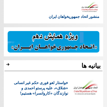
منشور اتحاد جمهوریخواهان ایران
بیانیه ها
خواستار لغو فوری حکم غیر انسانی
«شلاق»، علیه پرستو احمدی و
نوازندگان «کاروانسرا» هستیم!