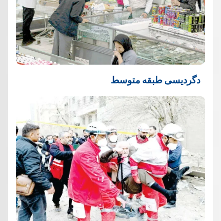
دگردیسی طبقه متوسط