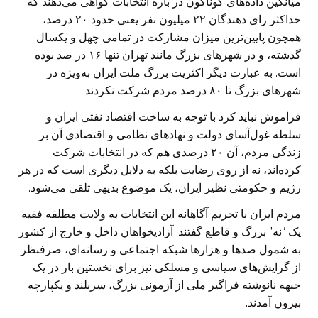
میانگین داده‌های گوناگون در باره انتخابات گواهی می‌دهند که
حداکثر رای دهندگان ۲۲ میلیون نفر یعنی حدود ۲۰ ‏درصد،
همچون پایین‌ترین میزان مشارکت در تمامی چهل و یکسال
گذشته، و در شهرهای بزرگ مانند تهران تنها ۱۶ ‏در صد بوده
است. به عبارت دیگر اکثریت بزرگ ملت ایران به‌ویژه در
شهرهای بزرگ تا ۸۰ درصد مردم شرکت نکردند.
‏فراموش نباید کرد با توجه به ساخت اقتصاد نفتی ایران و
سلطه غول‌آسای دولت و نهادهای نظامی و اقتصادی آن بر
‏زندگی مردم، آن ۲۰ درصدی هم که در انتخابات شرکت
کرده‌اند، نه از روی رضایت بلکه به دلایل دیگری است که در ‏هر
رژیم و حکومتی نظیر ایران، یک موضوع بدیهی تلقی می‌شود.‏
‏مردم ایران با تحريم آگاهانه این انتخابات به ولایت مطلقه فقیه
یک “نه” بزرگ و قاطع گفتند. آزادیخواهان داخل و ‏خارج از کشور
به شمول صدها و هزارها شبکه اجتماعی و رسانه‌ای، صرفنظر
از گرایش‌های سیاسی و مسلکی نیز ‏برای نخستین بار در یک
جبهه نانوشته فراگیر ملی از آزمونی بزرگ، سربلند و یکپارچه
بیرون آمدند.