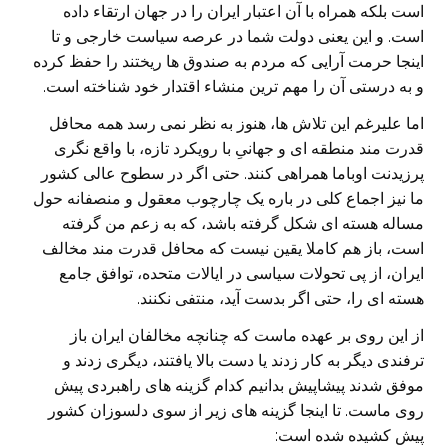
است بلکه همراه با آن اعتبار ایران را در جهان ارتقاء داده
است. و این یعنی دولت شما در عرصه سیاست خارجی و تا
اینجا حرمت آرایی که مردم به صندوق ها ریختند را حفظ کرده
و به درستی آن را مهم ترین منشاء اقتدار خود شناخته است.
اما علیرغم این تلاش ها، هنوز به نظر نمی رسد همه محافل
قدرت مند منطقه ای و جهانیِ با رویکرد تازه، با واقع نگری
پرزیدنت اوباما همراهی کنند. حتی اگر در سطوح عالی کشور
ما نیز اجماع کلی در باره یک چارچوب معقول و منصفانه حول
مساله هسته ای شکل گرفته باشد، که به زعم من گرفته
است، باز هم کاملا یقین نیست که محافل قدرت مند مخالف
ایران، از پی تحولات سیاسی در ایالات متحده، توافق جامع
هسته ای را، حتی اگر بدست آید، منتفی نکنند.
از این روی بر عهده ماست که چنانچه مخالفان ایران باز
ترفندی دیگر به کار زدند یا دست بالا یافتند، دیگری زدند و
موفق شدند پیشاپیش بدانیم کدام گزینه های راهبردی پیش
روی ماست. تا اینجا گزینه های زیر از سوی دلسوزان کشور
پیش کشیده شده است: