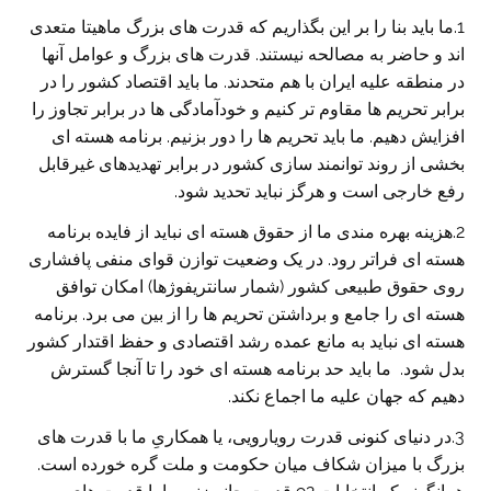
1.ما باید بنا را بر این بگذاریم که قدرت های بزرگ ماهیتا متعدی
اند و حاضر به مصالحه نیستند. قدرت های بزرگ و عوامل آنها
در منطقه علیه ایران با هم متحدند. ما باید اقتصاد کشور را در
برابر تحریم ها مقاوم تر کنیم و خودآمادگی ها در برابر تجاوز را
افزایش دهیم. ما باید تحریم ها را دور بزنیم. برنامه هسته ای
بخشی از روند توانمند سازی کشور در برابر تهدیدهای غیرقابل
رفع خارجی است و هرگز نباید تحدید شود.
2.هزینه بهره مندی ما از حقوق هسته ای نباید از فایده برنامه
هسته ای فراتر رود. در یک وضعیت توازن قوای منفی پافشاری
روی حقوق طبیعی کشور (شمار سانتریفوژها) امکان توافق
هسته ای را جامع و برداشتن تحریم ها را از بین می برد. برنامه
هسته ای نباید به مانع عمده رشد اقتصادی و حفظ اقتدار کشور
بدل شود. ما باید حد برنامه هسته ای خود را تا آنجا گسترش
دهیم که جهان علیه ما اجماع نکند.
3.در دنیای کنونی قدرت رویارویی، یا همکاریِ ما با قدرت های
بزرگ با میزان شکاف میان حکومت و ملت گره خورده است.