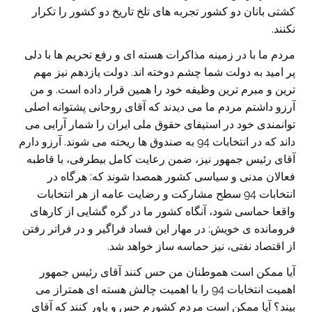
کشتی بانان دو کشور تجربه های تلخ تاریخ دو کشور را تکرار
نکنند.
مردم ما با در زمینه مذاکرات هسته ای و رفع تحریم ها با دلی
پر امید به دولت شما چشم دوخته اند. دولت یازدهم نیز مهم
ترین و مبرم ترین وظیفه خود را همین قرار داده است. و من
آرزو داشتم مردم ما می دیدند که آقای روحانی پشتوانه اصلی
توانمندی خود در استیفای حقوق ملی ایران را شمار آرایی می
داند که در انتخابات 94 به صندوق ها ریخته می شوند. آرزو دارم
آقای رئیس جمهور نیز، ضمن رعایت کامل بیطرفی، با قاطبه
فعالان مدنی و سیاسی کشور همصدا شوند که: هرگاه در
انتخابات 94 سطح مشارکت و رضایت عامه از هر انتخابات
واقعا حماسی شود، آنگاه کشور ما در گره گشایی از کارهای
فرومانده ی خویش: در مهار این فساد فراگیر و در فراتر رفتن
از اقتصاد نفتی، نیز حماسه ساز خواهد شد.
آیا ممکن است هموطنان من حس کنند آقای رئیس جمهور
اهمیت انتخابات 94 را با اهمیت چالش هسته ای همتراز می
بیند؟ آیا ممکن است مردم کشورم حس و باور کنند که آقای