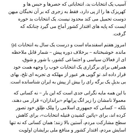
آسیب یک انتخابات بد، انتخاباتی که حصرها و حبس ها و
کهریزک ها را از پی دارد، فقط به زجری که بر آن نخبگان میهن
دوست تحمیل می کند محدود نیست. یک انتخابات بد خوره
ایست که پایه های اقتدار کشور آماج می گیرد چنانکه که
گرفت.
امروز هفتم اسفندماه است و درست یک سال به انتخابات 94
مانده. خوشبختانه – برخلاف دوره پیش – شمار قابل ملاحظه
ای از فعالان سیاسی و اجتماعی کشور، با شور و شوق،
همراهی برای برگزاری یک انتخابات خوب را وجهه همت خود
قرار داده اند. تو گویی هر عبور از مهلکه ی تجربه ای تلخ، بهای
بی بدیلِ یک برگه رای را بیش از پیش به ایران شناسانده است.
با این همه مایه نگرانی جدی است که این بار – نه کسانی که
معمولا نامشان را زیر انگ پرابهام «براندازان» قرار می دهند،
بلکه – کسانی که جمهوری اسلامی را مِلک طِلق خود تصور
کرده اند، برای «پائین کشیدن فتیله انتخابات»، برای کاهش
سطح مشارکت مردم، آستین بالا زنند؛ همان کسانی که نه تنها
اسایش مردم، اقتدار کشور و منافع ملی برایشان اولویت