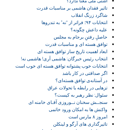
آشتی ملی معنا ندارد؟
تاثیر فقدان هاشمی بر مناسبات قدرت
شاگرد زرنگ انقلاب
انتخابات ۹۴؛ فراتر از “نه” به تندروها
علیه داعش چگونه؟
حاصلِ رفتنِ برجام به مجلس
توافق هسته ای و مناسبات قدرت
ابعاد اهمیت تاریخ ساز توافق هسته ای
انتخاب رئیس خبرگان: هاشمی آری! هاشمی نه!
انتخابات خوب پشتوانه توافق هسته ای خوب است
اگر صداقتی در کار باشد
در آستانه‌ی توافق هسته‌ای؟
تزهایی در رابطه با تحولات عراق
سئوال: نظر رهبر به کیست؟
سنجــش سخنان نــوروزی آقـای خامنه ای
واکنش ها به امکان ورود خاتمی
امروز ۸ مارس است
تاثیرگذاری های آرگو و لینکلن