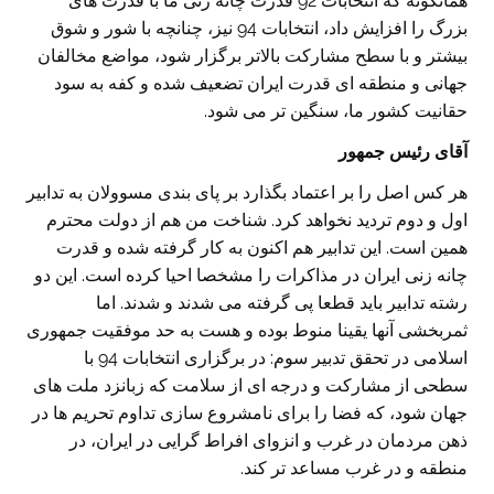
همانگونه که انتخابات 92 قدرت چانه زنی ما با قدرت های
بزرگ را افزایش داد، انتخابات 94 نیز، چنانچه با شور و شوق
بیشتر و با سطح مشارکت بالاتر برگزار شود، مواضع مخالفان
جهانی و منطقه ای قدرت ایران تضعیف شده و کفه به سود
حقانیت کشور ما، سنگین تر می شود.
آقای رئیس جمهور
هر کس اصل را بر اعتماد بگذارد بر پای بندی مسوولان به تدابیر
اول و دوم تردید نخواهد کرد. شناخت من هم از دولت محترم
همین است. این تدابیر هم اکنون به کار گرفته شده و قدرت
چانه زنی ایران در مذاکرات را مشخصا احیا کرده است. این دو
رشته تدابیر باید قطعا پی گرفته می شدند و شدند. اما
ثمربخشی آنها یقینا منوط بوده و هست به حد موفقیت جمهوری
اسلامی در تحقق تدبیر سوم: در برگزاری انتخابات 94 با
سطحی از مشارکت و درجه ای از سلامت که زبانزد ملت های
جهان شود، که فضا را برای نامشروع سازی تداوم تحریم ها در
ذهن مردمان در غرب و انزوای افراط گرایی در ایران، در
منطقه و در غرب مساعد تر کند.