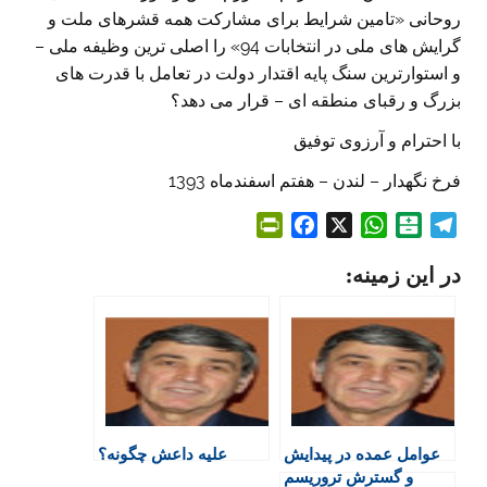
روحانی «تامین شرایط برای مشارکت همه قشرهای ملت و
گرایش های ملی در انتخابات 94» را اصلی ترین وظیفه ملی –
و استوارترین سنگ پایه اقتدار دولت در تعامل با قدرت های
بزرگ و رقبای منطقه ای – قرار می دهد؟
با احترام و آرزوی توفیق
فرخ نگهدار – لندن – هفتم اسفندماه 1393
P
F
X
W
B
T
r
a
h
a
e
در این زمینه:
i
c
a
l
l
n
e
t
a
e
t
b
s
t
g
F
o
A
a
r
r
o
p
r
a
i
k
p
i
m
e
n
عوامل عمده در پیدایش
علیه داعش چگونه؟
n
و گسترش تروریسم
d