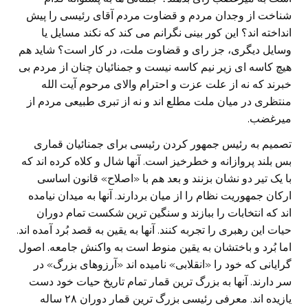
شناخت از وجدان مردم و قضاوت مردم آقای رئیسی را پیش
انداخته اند؟ این کور بینی نگرانم می کند که نکند مسایل یا
وسایل دیگری، جز رای و قضاوت ملت، در کار است؟ شاید هم
هیچ کاسه ای زیر نیم کاسه نیست و جمنائیان چنان از مردم بی
خبرند که نه از علت عزت و احترام والای مرحوم آیت الله
منتظری در میان ملت مطلع اند و نه از تبری طبیعی مردم از
میرغضب.
تصمیم به رئیس جمهور کردن رئیسی برای جمنائیان قماری
بس بلند پروازانه و خطرخیز است. آنها شال و کلاه کرده اند که
با یک تیر دو نشان بزنند و بعد هم با «اصلاح» قانون اساسی
ارکان جمهوریت نظام را از میان بردارند. آنها به میدان نیامده
اند که انتخابات را ببازند و سنگین ترین شکست تمام دوران
حیات این رهبری را تجربه کنند. آنها به یقین به قصد بُرد آمده اند.
اما بُرد و باختشان به یقین منوط است به واکنش جامعه. اصول
گرایانی که خود را «انقلابی» نامیده اند «آرزوهای بزرگ» در
سر دارند. آنها به بزرگ ترین قمار تمام تاریخ حیات خود دست
یازیده اند. معرفی رئیسی بزرگ ترین قمار دوران ۲۸ ساله