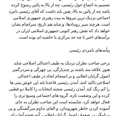
تصمیم به اجماع حول رئیسی، چه از بالا به پائین رسوخ کرده
باشد چه از پائین به بالا، یقین باید داشت که آقای رئیسی نامزد
اجماعی نزدیک ترین نیروها به بیت رهبری جمهوری اسلامی
است. هرچند سیر رویدادها، و شاید هم تاریخ، سرانجام نشان
خواهد داد که نقش رهبر کنونی جمهوری اسلامی ایران در
برآمدهای اخیر تا چه حد مرکزی یا حاشیه ای بوده است.
پیآمدهای نامزدی رئیسی
برخی صاحب نظران نزدیک به طیف اعتدالی اصلاحی شاید
هنوز علاقه مند باشند بر چندپارگی، بی چهرگی و سردرگمیِ
اصول گرایان انقلابی و بر انسجام اتحاد در طیف اعتدالی
اصلاحی تاکید کنند. آمدن رئیسی قاعدتا باید این خوش بینی ها
را کم رنگ کند. آمدن رئیسی صحنه انتخابات را کاملا دو قطبی
کرده و این وضعیت تازه، گروه های اجتماعی وسیع تری را
فعال خواهد کرد. شایسته است این صاحب نظران به جای
آسوده کردن خاطر شهروندان، و القای تداوم سرگشتگی و بی
برنامگی در صفوف اصول گرایان انقلابی، کُنه نقشه آنها برای