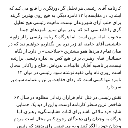
کارنامه آقای رئیسی هر تحلیل گر دورنگری را قانع می کند که
ایشان، در مقایسه با ۱۳ نامزد دیگر، به هیچ روی بهترین گزینه
برای جلب آرای شهروندان نیست. ماهیت رئیسی هیچ تحلیل
گری را قانع نمی کند که او در میان سایر نامزدهای جمنا
محبوب المله ترین است. اما هرگاه کارنامه رئیسی را از زاویه
جانشینی آقای خامنه ای زیر ذره بین بگذاریم خواهیم دید که در
میان تمام نامزدها همو بیشترین «صلاحیت» را دارد. از نگاه
جمنائیان قبای رهبری بر تن هیچ کس به اندازه رئیسی برازنده
نیست. بر ناصیه آقایان قالیباف، بذرپاش، فتاح و زاکانی محال
است روزی نام ولی فقیه نوشته شود. رئیسی در میان ۱۴
نامزد تنها کسی است که ردای فقاهت بر تن و عمامه سیاه بر
سر دارد.
نقش رئیسی در قتل عام هزاران زندانی مظلوم در سال ۶۷
شاخص ترین سطر کارنامه اوست. و این از دید یک جمنایی
شاید خود ملاکی باشد برای اثبات «شایستگی» رهبری. اما
هرگاه به وجدان رای دهندگان رجوع کنیم محال است مردم
وجدان خود را لگد کنند و به میرغضب رای بدهند که رئیس