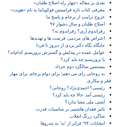
نقدی بر مقاله «چهار راه اصلاح طلبان»
معرفی کتاب تازه فراسیس فوکویاما به نام «هویت»
خروج ترامپ از برجام و پاسخ ما
اصلاح طلبان و سالِ دشوارِ ۹۷
رفراندوم آري؟ رفراندوم نه؟
اعتراض های مردمی: فرصت ها و تهدیدها
جایگاه نگاه دکتر یزدی از دیروز تا فردا
عوامل عمده در پیدایش و گسترش تروریسم کدام‌اند؟
با تروریسم چه باید کرد؟
بیستمین سالگرد دوم خرداد
به روحانی رای می دهم؛ برای دوام برجام، برای مهار
فقر و بیکاری
رئیسی؟ احمدی‌نژاد؟ روحانی؟
رئیسی آمد. حالا چه باید کرد؟
آشتی ملی معنا ندارد؟
تاثیر فقدان هاشمی بر مناسبات قدرت
شاگرد زرنگ انقلاب
انتخابات ۹۴؛ فراتر از “نه” به تندروها