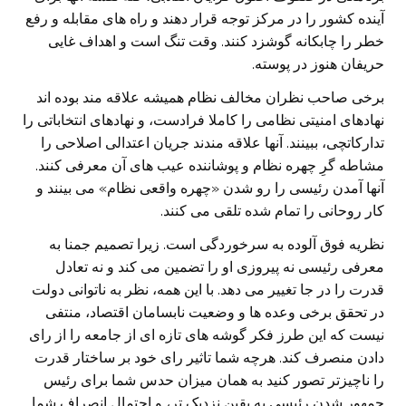
آینده کشور را در مرکز توجه قرار دهند و راه های مقابله و رفع
خطر را چابکانه گوشزد کنند. وقت تنگ است و اهداف غایی
حریفان هنوز در پوسته.
برخی صاحب نظران مخالف نظام همیشه علاقه مند بوده اند
نهادهای امنیتی نظامی را کاملا فرادست، و نهادهای انتخاباتی را
تدارکاتچی، ببینند. آنها علاقه مندند جریان اعتدالی اصلاحی را
مشاطه گرِ چهره نظام و پوشاننده عیب های آن معرفی کنند.
آنها آمدن رئیسی را رو شدن «چهره واقعی نظام» می بینند و
کار روحانی را تمام شده تلقی می کنند.
نظریه فوق آلوده به سرخوردگی است. زیرا تصمیم جمنا به
معرفی رئیسی نه پیروزی او را تضمین می کند و نه تعادل
قدرت را در جا تغییر می دهد. با این همه، نظر به ناتوانی دولت
در تحقق برخی وعده ها و وضعیت نابسامان اقتصاد، منتفی
نیست که این طرز فکر گوشه های تازه ای از جامعه را از رای
دادن منصرف کند. هرچه شما تاثیر رای خود بر ساختار قدرت
را ناچیزتر تصور کنید به همان میزان حدس شما برای رئیس
جمهور شدن رئیسی به یقین نزدیک تر، و احتمال انصراف شما