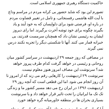
حاکمیت دستگاه رهبری جمهوری اسلامی است.
تصورم این بود که شاید حضور بی کرانه مردم در مراسم وداع
با آیت الله هاشمی رفسنجانی، و تامل در تغییر قضاوت مردم
در باره او، فرصتی شود برای دلواپسان که به خود آیند و یاد
بگیرند چگونه برای خود توشه آخرت برگیرند. اما رای دیروز
ایشان به رئیسی نشان داد که همچنان سرمست قدرتند، بی
خبرانه قمار می کنند. آنها تا شکستی دیگر را تجربه نکنند درس
نمی گیرند.
در مصافی که روز جمعه ۲۹ اردیبهشت در سراسر کشور میان
روحانی و رئیسی در خواهد گرفت کدام طرف پیروز خواهد
شد؟ سرنوشت این مصاف امروز هنوز معلوم نیست.
سرنوشت ۲۹ اردیبهشت را کارهایی رقم می زند که از امروز تا
آن روز انجام می شود. اما این قطعی است که آنچه روز ۲۹
اردیبهشت ۱۳۹۶ در ایران رخ می دهد مسیر کشور ما و زندگی
تک تک ما ایرانیان را تحت تاثیر قرار خواهد داد و با سرنوشت
بسیاری بحران ها در منطقه خاورمیانه گره خواهد خورد.
آیا کسانی که حماسه دوم خرداد را آفریدند، کسانی که صدای