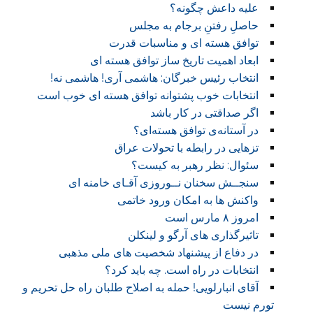
علیه داعش چگونه؟
حاصلِ رفتنِ برجام به مجلس
توافق هسته ای و مناسبات قدرت
ابعاد اهمیت تاریخ ساز توافق هسته ای
انتخاب رئیس خبرگان: هاشمی آری! هاشمی نه!
انتخابات خوب پشتوانه توافق هسته ای خوب است
اگر صداقتی در کار باشد
در آستانه‌ی توافق هسته‌ای؟
تزهایی در رابطه با تحولات عراق
سئوال: نظر رهبر به کیست؟
سنجــش سخنان نــوروزی آقـای خامنه ای
واکنش ها به امکان ورود خاتمی
امروز ۸ مارس است
تاثیرگذاری های آرگو و لینکلن
در دفاع از پیشنهاد شخصیت های ملی مذهبی
انتخابات در راه است. چه باید کرد؟
آقای انبارلویی! حمله به اصلاح طلبان راه حل تحریم و
تورم نیست