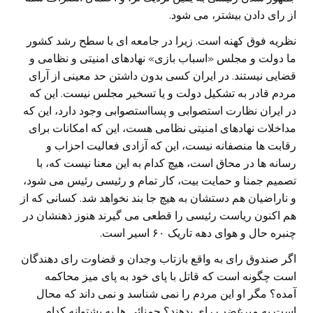
از رای دادن بیشتر، می شود.
نظریه فوق کهنه است. زیرا در جامعه ای با سطح رشد کشور
ما دولت و مجلس «اسباب بازی» نهادهای امنیتی و نظامی و
قضایی نیستند. در ایران کسی بدون داشتن حد معینی از آرای
مردم قادر به تشکیل دولت و یا تسخیر مجلس نیست. این که
در ایران نظارت استصوابی و پسااستصوابی وجود دارد، این که
مداخلات نهادهای امنیتی نظامی هست، این که امکانات برای
رقابت ها منصفانه نیست، این که آزادی فعالیت احزاب و
رسانه ها در محاق است، هیچ کدام به این معنا نیست که، با
تصمیم جمنا و حمایت بیت، کار تمام و رئیسی رئیس می شود،
و ناراضیان هم دستشان به هیچ جا بند نخواهد شد. کسانی که از
هم اکنون ریاست رئیسی را قطعی می گیرند هنوز ذهنشان در
چنبره حال و هوای دهه تاریک ۶۰ اسیر است.
اگر صندوق رای به واقع بازتاب وجدان و قضاوت رای دهندگان
است چگونه است که قاتل با پای خود به پای میز محاکمه
آمده؟ مگر او این مردم را نمی شناسد و نمی داند که محال
است به میرغضب رای بدهند؟ جمنائی ها به پشتوانه کدام