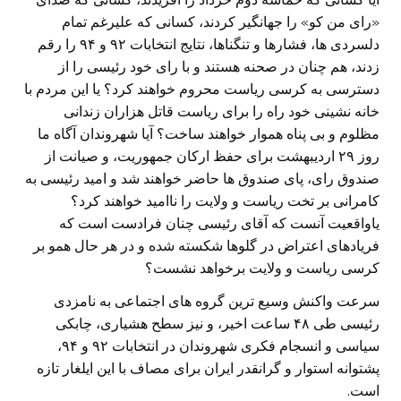
«رای من کو» را جهانگیر کردند، کسانی که علیرغم تمام
دلسردی ها، فشارها و تنگناها، نتایج انتخابات ۹۲ و ۹۴ را رقم
زدند، هم چنان در صحنه هستند و با رای خود رئیسی را از
دسترسی به کرسی ریاست محروم خواهند کرد؟ یا این مردم با
خانه نشینی خود راه را برای ریاست قاتل هزاران زندانی
مظلوم و بی پناه هموار خواهند ساخت؟ آیا شهروندان آگاه ما
روز ۲۹ اردیبهشت برای حفظ ارکان جمهوریت، و صیانت از
صندوق رای، پای صندوق ها حاضر خواهند شد و امید رئیسی به
کامرانی بر تخت ریاست و ولایت را ناامید خواهند کرد؟
یاواقعیت آنست که آقای رئیسی چنان فرادست است که
فریادهای اعتراض در گلوها شکسته شده و در هر حال همو بر
کرسی ریاست و ولایت برخواهد نشست؟
سرعت واکنش وسیع ترین گروه های اجتماعی به نامزدی
رئیسی طی ۴۸ ساعت اخیر، و نیز سطح هشیاری، چابکی
سیاسی و انسجام فکری شهروندان در انتخابات ۹۲ و ۹۴،
پشتوانه استوار و گرانقدر ایران برای مصاف با این ایلغار تازه
است.