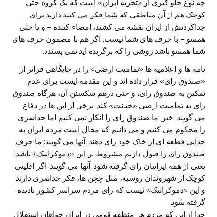
چه نوع جلو گیری از «تجزیه ایران»‌ است که یک گروه حتی
کوچک هم از آن مناطقی که شما فکر می کنید دارند برای
جداکردنش از ایران نقشه می کشند، امضاء کننده – و یا حتی
همسو – با حرف های شما نیست. اگر هم با مضمون حرف های
شما همسو باشد روشی را که برگزیده اید نمی پسندد.
نامه ها و اعلامیه ها «تمامیت ارضی» را در جایگاهی فراتر از
«صندوق رای» قرار داده اند و این مقدمه ایست برای عدم
تمکین به صندوق رای، و حتی درهم شکستن آن، هرگاه صندوق
رای به تمامیت ارضی «خیانت» کند. برخی از این ها در دفاع
می گویند: خیر. ما صندوق رای را انکار نمی کنیم اما جداسری
را محکوم می کنیم و می دانیم که محال است مردم ایران به
جدایی قطعه ای از خاک خود رای دهند. آنها می گویند: ما حرف
صندوق رای را قبول داریم مشروط بر این «دموکراتیک» باشد؛
یعنی از همه ایرانیان رای گرفته شود. آنها می گویند: اگر اقلیتی
کوچک از شهروندان روسیه، مثل چچن ها، فکر جداسری دارتد
و این «دموکراتیک» نیست که رای مردم سراسر کشور نادیده
گرفته شود.
جدا از این که مردم هر منطقه قومی در ایران خواهان استقلال