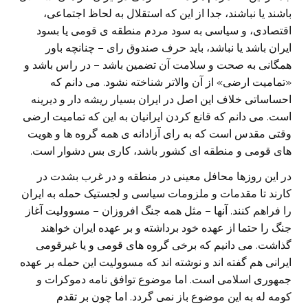
باشند یا نباشند، جدا از این که استقلال به لحاظ اجتماعی،
اقتصادی، و سیاسی به سود مردم منطقه ی قومی یا بسود
ایران باشد یا نباشد، باید حرف صندوق رای – چنانچه باور
همگانی به صحت و سلامت آن تضمین باشد – در راس باشد و
«تمامیت ارضی» از آن والاتر شناخته نشود. می دانم که
احساساتی خلاف این اصل در ایران بسیار ریشه دار و دیرینه
است. می دانم که قانع کردن ایرانیان به این که تمامیت ارضی
وقتی مقدس است که به رای آزادانه ی همه گروه ها و هویت
های قومی و منطقه ای کشور باشد، کاری بس دشوار است.
در این روزها محافل معینی در منطقه و در غرب بشدت در
کارند تا مقدمات و ملزومات سیاسی و لجستیک حمله به ایران
را فراهم کنند. آنها – مثل همه جنگ افروزان – مسوولیت آغاز
جنگ را حتما از عهده خود برداشته و بر عهده ایران خواهند
گذاشت. می دانیم که برخی گروه های قومی و یا غیرقومی
ایرانی هم گفته اند و نوشته اند که مسوولیت این حمله بر عهده
جمهوری اسلامی است. اما موضوع توافق نامه دموکرات و
کومه له به این موضوع باز نمی گردد. اما چون بر تقدم