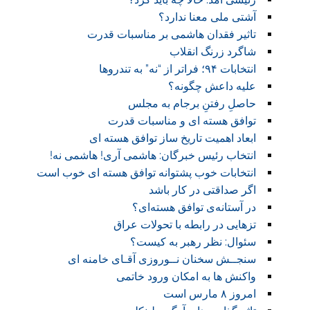
آشتی ملی معنا ندارد؟
تاثیر فقدان هاشمی بر مناسبات قدرت
شاگرد زرنگ انقلاب
انتخابات ۹۴؛ فراتر از “نه” به تندروها
علیه داعش چگونه؟
حاصلِ رفتنِ برجام به مجلس
توافق هسته ای و مناسبات قدرت
ابعاد اهمیت تاریخ ساز توافق هسته ای
انتخاب رئیس خبرگان: هاشمی آری! هاشمی نه!
انتخابات خوب پشتوانه توافق هسته ای خوب است
اگر صداقتی در کار باشد
در آستانه‌ی توافق هسته‌ای؟
تزهایی در رابطه با تحولات عراق
سئوال: نظر رهبر به کیست؟
سنجــش سخنان نــوروزی آقـای خامنه ای
واکنش ها به امکان ورود خاتمی
امروز ۸ مارس است