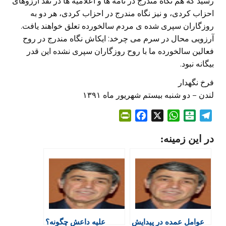
رسید که هم نگاه مندرج در نامه ها و اعلامیه ها در نقد آرزوهای
احزاب کردی، و نیز نگاه مندرج در احزاب کردی، هر دو به
روزگاران سپری شده ی مردم سالخورده تعلق خواهند یافت.
آرزویی محال در سرم می چرخد: ایکاش نگاه مندرج در روح
فعالین سالخورده ما با روح روزگاران سپری نشده این قدر
بیگانه نبود.
فرخ نگهدار
لندن – دو شنبه بیستم شهریور ماه ۱۳۹۱
P
F
X
W
B
T
r
a
h
a
e
در این زمینه:
i
c
a
l
l
n
e
t
a
e
t
b
s
t
g
F
o
A
a
r
r
o
p
r
a
i
k
p
i
m
e
n
عوامل عمده در پیدایش
علیه داعش چگونه؟
n