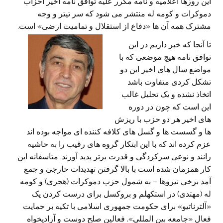
این روزها اعلامیه و نامه مکرر علیه توافق نامه اخیر احزاب
دموکرات و کومه له منتشر می شود که سر تیتر و وجه
مشترک همه آن ها «دفاع از استقلال و تمامیت ارضی» است.
تا آنجا که خبر داریم در این
توافق نامه هیچ موضعی که با
مواضع سال های اخیر این دو
تشکل کردی متفاوت باشد
اتخاذ نشده و یک تحلیل غالب
این است که چون در دوره
های اخیر هر دو حزب با ریزش
ها و گسست ها و گسل های کلافه کننده ای مواجه بوده اند
عزم کرده اند که با این ابتکار گروه های رقیب را به حاشیه
رانند و نوعی سرکردگی و قدرت برتر پدید آورند. متاسفانه این
کار همزمان شده است با بالا گرفتن تهدیدات خارجی و جمع
آمد برخی نیروها – به شمول حزب دموکرات (هجری) و کومه
له (مهتدی) در استکهلم و بروکسل برای درست کردن یک
«آلترناتیو» برای حکومت جمهوری اسلامی با تکیه بر حمایت
فعال «جامعه بین المللی». فعالین صلح دوست و آزادیخواه