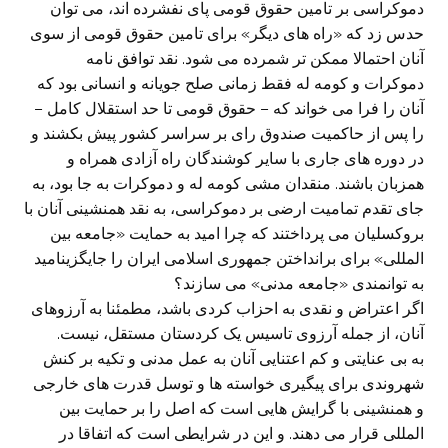
دموکراسی بر تامین حقوق قومی پای نفشرده اند، می توان
حدس زد که «راه های دیگر» برای تامین حقوق قومی از سوی
آنان احتمالا ممکن تر شمرده می شود. نقد توافق نامه
دموکرات و کومه له فقط زمانی صلح جویانه و انسانی بود که
آنان را فرا می خواند که – حقوق قومی تا حد استقلال کامل –
را پس از حاکمیت صندوق رای بر سراسر کشور پیش بکشند و
در دوره های جاری با سایر کوشندگان راه آزادی همراه و
همزبان باشند. منقدان مشی کومه له و دموکرات به جا بود، به
جای تقدم تمامیت ارضی بر دموکراسی، به نقد همنشینی آنان با
بروکسلیان می پرداختند که چرا امید به حمایت «جامعه بین
المللی» برای برانداختن جمهوری اسلامی ایران را جایگزینامید
به توانمندی «جامعه مدنی» می سازند؟
اگر اعتراض و نقدی به احزاب کردی باشد، مطمئنا به آرزوهای
آنان، از جمله آرزوی تاسیس یک کردستان مستقل، نیست.
به بی عنایتی و کم اعتنایی آنان به عمل مدنی و تکیه بر کنش
شهروندی برای پیگیری خواسته ها و توسل قدرت های خارجی
و همنشینی با گرایش هایی است که اصل را بر حمایت بین
المللی قرار می دهند. و این در شرایطی است که اتفاقا در