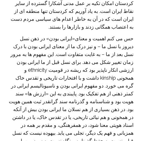
کردستان امکان تکیه بر عمل مدنی آشکارا گسترده از سایر
نقاط ایران است. به یاد آوریم که کردستان تنها منطقه ای از
ایران است که در آن به خاطر اعدام های سیاسی مردم دست
به اعتصاب همگانی زدند و بازارها را بستند.
حس می کنم اهمیت و معنای«ایرانی بودن» در ذهن نسل
دیروز با نسل ما – و نیز درک ما از معنای ایرانی بودن با درک
نسل بعد از ما – به غایت متفاوت است. این مفهوم ها به مرور
زمان تغییر شکل می دهد. برای نسل قبل از ما ایرانی بودن
ارزشی انکار ناپذیر بود که ریشه در قومیت ethnicity و
همخونی kinship داشت و با افتخارات تاریخی و تقدس خاک
گره می خورد. دو مفهوم ایرانی بودن و ناسیونالیسم ایرانی در
کمتر ذهنی از هم تفکیک بود. پایبندی به این «ارزش ها»‌ سند
هویت بود و شناسنامه و گذرنامه سند گرانقدر ثبت همین هویت
بود. در ذهن بسیاری از هم نسلان ما ایرانی بودن بیش از آنکه
در همخونی و هم نیائی تاریخی، یا در تقدس خاک، یا در داشتن
اسناد هویتی معنا شود، در همفرهنگی، و مقدم بر همه در
همزبانی و فهم یک دیگر، تجلی می یابد. بیهوده نیست که نسل
قبلی نسبت به حفظ گذرنامه و نگاه نسبت به سرزمین با