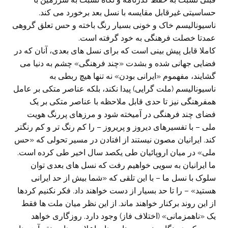
حساسیتی غیرقابل مقایسه با نسل بعد برخورد می کند.
ناسیونالیسم خاک و خونی بسیار رنگ باخته و حس تعلق گروهی
عمدتا خصلت فرهنگی به خود گرفته است.
کاملا قابل پیش بینی است که برای نسل های بعدی، آنان که در
فضایی جهانی شده و بشدت «چند فرهنگی» چشم به دنیا می
گشایند، مفهموم «ایرانی بودن» نه تنها هیچ ربطی به
ناسیونالیسم (ملت گرایی) پیدا نکند، بلکه عناصر متکی بر عامل
همفرهنگی نیز تا حدی قابل ملاحظه با عناصر متکی بر یک
فضای چند فرهنگی در آمیخته شود و مرزهای پررنگ هویت
ملی – با تفسیرهای دیروز و پریروز – را کم رنگ تر و کم رنگتر
کند. ایرانیان مصون نیستند از افتادن در مسیر تحولی که «حس
ملی» در میان اروپائیان طی یکصد سال اخیر طی کرده است.
ما ایرانیان به سویی خواهیم رفت که نسل های بعدی توان
سلوک با نسل ما – با این تلقی که «شما بیش از حد ایرانی
هستید» – را تا حد بسیار از دست خواهند داد. فکر نکنیم کردها
از این روند برکنار خواهند ماند. از این نظر میان ملت ها فقط
یک «ناهمزمانی» (اختلاف فاز) وجود دارد. روزگاری خواهد