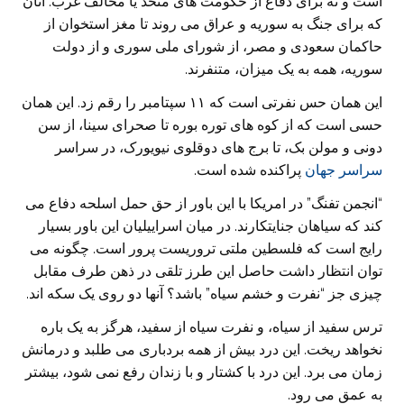
است و نه برای دفاع از حکومت های متحد یا مخالف غرب. آنان
که برای جنگ به سوریه و عراق می روند تا مغز استخوان از
حاکمان سعودی و مصر، از شورای ملی سوری و از دولت
سوریه، همه به یک میزان، متنفرند.
این همان حس نفرتی است که ۱۱ سپتامبر را رقم زد. این همان
حسی است که از کوه های توره بوره تا صحرای سینا، از سن
دونی و مولن بک، تا برج های دوقلوی نیویورک، در سراسر
سراسر
جهان
پراکنده شده است.
“انجمن تفنگ” در امریکا با این باور از حق حمل اسلحه دفاع می
کند که سیاهان جنایتکارند. در میان اسراییلیان این باور بسیار
رایج است که فلسطین ملتی تروریست پرور است. چگونه می
توان انتظار داشت حاصل این طرز تلقی در ذهن طرف مقابل
چیزی جز “نفرت و خشم سیاه” باشد؟ آنها دو روی یک سکه اند.
ترس سفید از سیاه، و نفرت سیاه از سفید، هرگز به یک باره
نخواهد ریخت. این درد بیش از همه بردباری می طلبد و درمانش
زمان می برد. این درد با کشتار و با زندان رفع نمی شود، بیشتر
به عمق می رود.