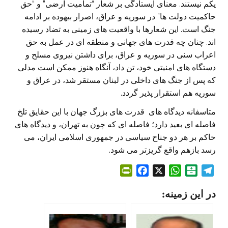
یکم نیستند. معنای ایستادگی بر شعار “تمامیت ارضی” و “حق
حاکمیت دولت ها” در سوریه و عراق، اصرار بیهوده بر ادامه
جنگ است. این شعارها با واقعیت های زمینی به تضاد رسیده
اند. چنان چه قدرت های جهانی و منطقه ای در عمل به حق
اعراب سنی در سوریه و عراق، برای داشتن نیروی مسلح و
دستگاه های امنیتی خود، تن داد، آنگاه هنوز ممکن است مدلی
که پس از جنگ های داخلی در لبنان مستقر شد، در عراق و
سوریه هم استقرار پذیر گردد.
متاسفانه دیدگاه های قدرت های بزرگ جهان با این حقایق تلخ
فاصله ای بعید دارد؛ فاصله ای که چون به تهران، و دیدگاه های
حاکم بر هر دو جناح سیاسی در جمهوری اسلامی ایران، می
رسد بازهم واقع گریزتر می شود.
P
F
X
W
B
T
r
a
h
a
e
در این زمینه:
i
c
a
l
l
n
e
t
a
e
t
b
s
t
g