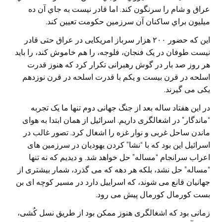
عراق و شام را سرنگون كند. اما قادر نيست به جاي آن ده
ميليون براي ساكنان آن سرزمين حكومت تعيين كند.
این که حضور ۲۰۰ هزار سرباز امریکایی در عراق حتی قادر
نیست طوفان در یک فنجان، فلوجه، را هم خاموش کند، را باید
هر روز صد بار در گوش رهبرانی تکرار کرد که هنوز قدرت
اسلحه در قرن بیست و یکم با قدرت اسلحه در قرن نوزدهم
یکی می گیرند.
در این هفتاد ساله بعد از جنگ جهانی دوم تنها ما یک تجربه
“ماندگار” در اشغالگری داریم. اسرائیل از همان ابتدا به هوای
ماندن ساحل غربی و نوار غزه را اشغال کرد. تصور غالب در
اسرائیل این بود که با “نشا” کردن یهودیان در سرزمین های
اعراب سرانجام “مساله” حل خواهد شد. و دیدیم که نه تنها
“مساله” حل نشد، بلکه هر دهه که می گذرد، شمار بیشتری از
جهانیان قانع می شوند، که اسراییل دارد در مسیر کوچه ای بن
بست کورمال کورمال پیش می رود.
زمانی بود که اشغالگری هنوز ممکن بود از طریق نسل کُشی،