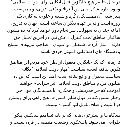
در حال حاضر هیچ جایگزین قابل اتکایی برای “دولت اسلامی”
وجود ندارد. شکل یابی این آلترناتیو سُنی-عربی، و همزیست
پذیر شدن آن همسایگانِ کُرد و شیعه و علوی، نه کاری یک
روزه است و نه بر عهده دیگران ساخته است. جهان به تدریج،
اما نه چندان به سهولت، سرانجام باور خواهد کرد که ده میلیون
ساکنان مناطق تحت کنترل داعش نیز، در آخرین تحلیل حق
دارند – مثل کُردها، شیعیان، و علویان – صاحب نیروهای مسلح
و دستگاه های اطلاعاتی-امنیتی خودی باشند.
تا زمانی که یک جایگزین معقول از بطن خود مردم این مناطق
تکوین نیافته است، سیاست “مهار دولت اسلامی” یگانه
سیاست معقول و واقع بینانه است. امید این است که این ده
میلیون مردم مناطق دولت اسلامی نیز سرانجام خواهند
آموخت که جز همزیستی و همکاری با همسایگان خود، جز
رفتار مسوولانه در قبال سایر کشورها، هیچ راهی برای زیستن
در امنیت و صلح مقابل آنها گشوده نیست.
دیدگاه ها و استراتژی هایی که بر پایه تصامیم سایکس-پیکو
طراحی می شوند پاسخگوی وضعیت منطقه در قرن بیست و