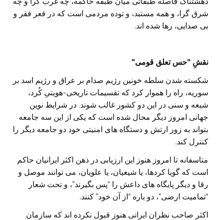
دهشتناک فاصله طبقاتی میان طبقه حاکمه، چه غرب گرا و چه
شرق گرا، و همه مستبد، و توده مردمی است که در قعر فقر و
بی صدایی، رها شده اند.
نقشِ “حس تعلق قومی
“
شکسته شدن سلطه خونین رژیم صدام بر عراق و رژیم اسد بر
سوریه، راه را هموار کرد که تقسیمات تاریخی-هویتیِ کُرد،
شیعه و سنی در این دو کشور غالب شوند. در شرایط نوین
جهانی امروز دیگر محال شده است که یکی از این سه جامعه
بتواند به زور ارتش و دستگاه های امنیتی خود دو جامعه دیگر را
کنترل کند.
متاسفانه تا امروز هنوز این ارزیابی در ذهن اکثر ایرانیان حاکم
است که گویا کردها، یا شیعیان، یا علویان، می توانند موصل و
رقا و دیگر پایگاه های داعش را “پس بگیرند”، و تحت شعار
“تمامیت ارضی”، دو باره “از آن خود” کنند.
اکثر صاحب نظران ایرانی هنوز قبول نکرده اند که سازمان