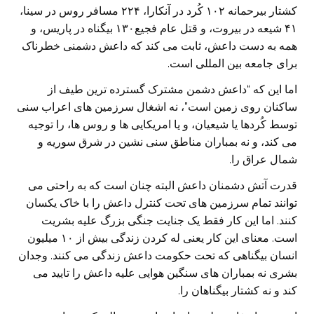
کشتار بیرحمانه ۱۰۲ کُرد در آنکارا، ۲۲۴ مسافر روس در سینا،
۴۱ شیعه در بیروت، و قتل عام فجیع۱۳۰ بیگناه در پاریس، و
همه به دست داعش، ثابت می کند که داعش دشمنی خطرناک
برای جامعه بین المللی است.
اما این که “داعش دشمن مشترک گسترده ترین طیف از
ساکنان روی زمین است”، نه اشغال سرزمین های اعراب سنی
توسط کُردها یا شیعیان، و یا امریکایی ها و روس ها، را توجیه
می کند، و نه بمباران مناطق سنی نشین در شرق سوریه و
شمال عراق را.
قدرت آتش دشمنان داعش البته چنان است که به راحتی می
توانند تمام سرزمین های تحت کنترل داعش را با خاک یکسان
کنند. اما این کار فقط یک جنایت جنگی بزرگ علیه بشریت
است. معنای این کار یعنی له کردن زندگی بیش از ۱۰ میلیون
انسان بیگناهی که تحت حکومت داعش زندگی می کنند. وجدان
بشری نه بمباران های سنگین هوایی علیه داعش را تایید می
کند و نه کشتار بیگناهان را.