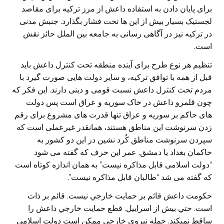
برای پایان دادن به استفاده داعش از مرز ترکیه برای مقاصد
لجستیک بسیار بیش از این ها تحت فشار بگذارد. جنبش مدنی
در ترکیه نیز در آگاهی رسانی به جامعه بین الملل حائز نقش
است.
تنظیم هر نوع طرح برای آینده منطقه تحت کنترل داعش باید
قبل از همه با توافق ترکیه، و سایر دولت هایی صورت گیرد با
مردم تحت کنترل داعش نسبت قومی و دینی دارند. این فکر که
چون قلمرو داعش در خاک سوریه و عراق است پس دولت
های حاکم بر سوریه و عراق تنها قدرت های مشروع برای رقم
زدن سرنوشت این مناطق هستند، همانقدر غیرعملی است که
سپردن سرنوشت مناطق کُرد نشین در این دو کشور به
حاکمان بغداد یا دمشق. عمر این حرف که گفته می شود
“دولت اسلامی قابل مذاکره نیست” به همان اندازه کوتاه است
که گفته می شد “طالبان قابل مذاکره نیست”.
حكومت داعش قائم بر حمايت خارجي نيست. قائم بر ذات
است. حتي بيش از اسراييل. قطع حمايت خارجي داعش را
ساقط نميكند. حمله نيروي خارجي ممكن است دولت اسلامي