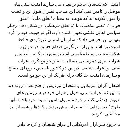
امنیتی که شیعیان حاکم بر بغداد می سازند امنیت سنی های
موصل را تامین نمی کند. این صاحب نظران هنوز این واقعیت
را قبول نکرده اند که هویت، به معنای “تعلق ملی”، “تعلق
قومی”، “تعلق مذهبی”‌، یا “یا تعلق فرهنگی” در شکل دهی رفتار
سیاسی اهالی نقشی تعیین کننده دارد. اگر تو هویت خود را کُرد
بفهمی تن نخواهی داد که سازمان امنیتی غیرکردی حافظ
امنیت تو باشد. پس از سرنگونی صدام حسین در عراق و
شکسته شدن سلطه پلیسی اسد بر سوریه، یگانه راه تامین
شرایط برای همزیستی مسالمت آمیز جوامع کُرد، اعراب
سنی، و اعراب شیعی، در این دو کشور تاسیس نیروهای مسلح
و سازمان امنیت جداگانه برای هر یک از این جوامع است.
اشغال گران امریکایی و متحدان نیز، پس از فتح بغداد تن ندادند
به این که اعراب سنی، حول رهبران خود در سرزمین های
خویش زندگی کنند و خود مسوول تامین امنیت خود باشند. آنها
طرح “بعث زدایی” را مصرانه پیش بردند و کردها و شیعیان نیز
مخالفتی نکردند.
با خروج سربازان امریکایی از عراق شیعیان و کردها قادر