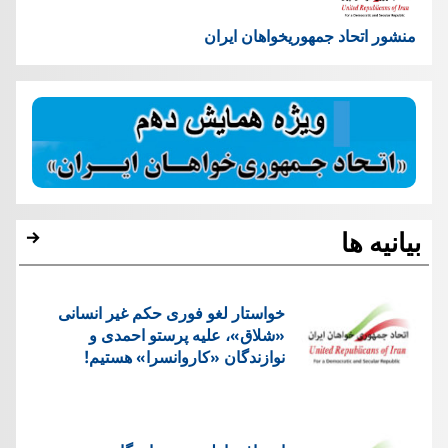
منشور اتحاد جمهوریخواهان ایران
بیانیه ها
خواستار لغو فوری حکم غیر انسانی
«شلاق»، علیه پرستو احمدی و
نوازندگان «کاروانسرا» هستیم!