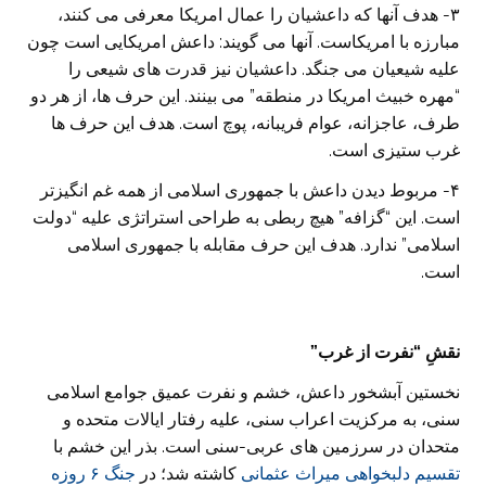
۳- هدف آنها که داعشیان را عمال امریکا معرفی می کنند،
مبارزه با امریکاست. آنها می گویند: داعش امریکایی است چون
علیه شیعیان می جنگد. داعشیان نیز قدرت های شیعی را
“مهره خبیث امریکا در منطقه” می بینند. این حرف ها، از هر دو
طرف، عاجزانه، عوام فریبانه، پوچ است. هدف این حرف ها
غرب ستیزی است.
۴- مربوط دیدن داعش با جمهوری اسلامی از همه غم انگیزتر
است. این “گزافه” هیچ ربطی به طراحی استراتژی علیه “دولت
اسلامی” ندارد. هدف این حرف مقابله با جمهوری اسلامی
است.
نقشِ “نفرت از غرب”
نخستین آبشخور داعش، خشم و نفرت عمیق جوامع اسلامی
سنی، به مرکزیت اعراب سنی، علیه رفتار ایالات متحده و
متحدان در سرزمین های عربی-سنی است. بذر این خشم با
تقسیم دلبخواهی میراث عثمانی
کاشته شد؛ در
جنگ ۶ روزه