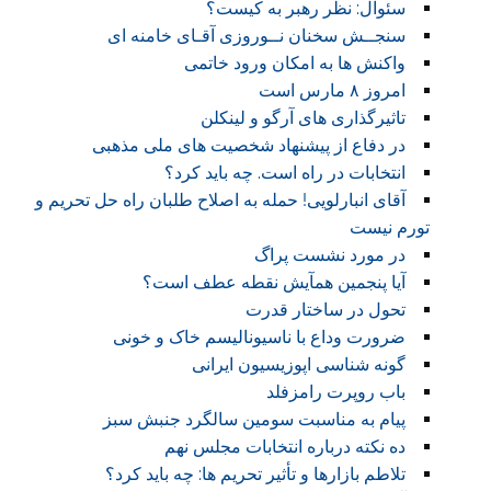
سئوال: نظر رهبر به کیست؟
سنجــش سخنان نــوروزی آقـای خامنه ای
واکنش ها به امکان ورود خاتمی
امروز ۸ مارس است
تاثیرگذاری های آرگو و لینکلن
در دفاع از پیشنهاد شخصیت های ملی مذهبی
انتخابات در راه است. چه باید کرد؟
آقای انبارلویی! حمله به اصلاح طلبان راه حل تحریم و
تورم نیست
در مورد نشست پراگ
آیا پنجمین همآیش نقطه عطف است؟
تحول در ساختار قدرت
ضرورت وداع با ناسیونالیسم خاک و خونی
گونه شناسی اپوزیسیون ایرانی
باب روپرت رامزفلد
پیام به مناسبت سومین سالگرد جنبش سبز
ده نکته درباره انتخابات مجلس نهم
تلاطم بازارها و تأثیر تحریم ها: چه باید کرد؟