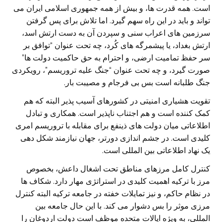
است. همه قدرت ها، و بیش از همه جمهوری اسلامی ایران می
تواند و باید در این راه سهم گیرد. اما تلاش برای پس گرفتن
سرزمین های اعراب سنی و سپردن آن به دست ارتش اسد،
ارتش بغداد، یا پیشمرگه های کُرد، چه تحت عنوان “توافق بر
سر حفظ تمامیت ارضی، و احترام به حق حاکمیت دولت ها”
صورت گیرد، و چه تحت عنوان “جنگ علیه تروریسم”، رویکردی
جنگ طلبانه است بس بی فرجام و مصیبت بار.
تقویت هشیاری امنیتی در کشورهای آسیب پذیر البته که هم
کمک کننده است و هم اجتناب ناپذیر است. همکاری و تبادل
اطلاعاتی میان دولت های ذینفع برای مقابله با تروریسم امری
کلیدی است. در جشم اندازی دورتر، جهان نیازمند شکل دهی
یک نهاد اطلاعاتی بین المللی است.
کنترل کامل مرزهای مناطق تحت اشغال داعش، بخصوص
مرز با ترکیه اهمیت کلیدی در استراتژی مهار دارد. شکاف ها
در نظام حاکم، و نیز تمایلات خفته در جامعه ترکیه البته کنترل
مرزی موثر را بس دشوار می کند. با این حال جامعه بین
المللی، به ویژه ایالات متحده موظف است دولت اردوغان را