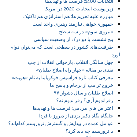
انتخابات 1400: فرصت ها و تهدیدها
زیر پوست انتخابات 2020 در امریکا
مبارزه علیه تحریم ها: هم استراتژی هم تاکتیک
جمهوری‌خواهی نیازمند رهبری واحد است
«نیروی سوم» در سه سطح
پنج نشست با دو درک از وضعیت سیاسی
ظرفیت‌های کشور در سطحی است که می‌توان دوام
آورد
چهل سالگی انقلاب، بازخوانی انقلاب از چپ
نقدی بر مقاله «چهار راه اصلاح طلبان»
معرفی کتاب تازه فراسیس فوکویاما به نام «هویت»
خروج ترامپ از برجام و پاسخ ما
اصلاح طلبان و سالِ دشوارِ ۹۷
رفراندوم آري؟ رفراندوم نه؟
اعتراض های مردمی: فرصت ها و تهدیدها
جایگاه نگاه دکتر یزدی از دیروز تا فردا
عوامل عمده در پیدایش و گسترش تروریسم کدام‌اند؟
با تروریسم چه باید کرد؟