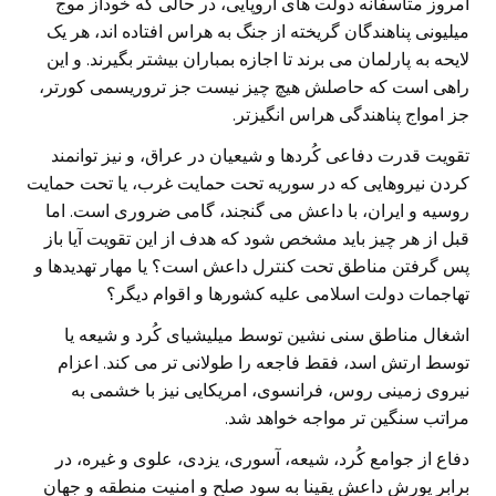
امروز متاسفانه دولت های اروپایی، در حالی که خوداز موج
میلیونی پناهندگان گریخته از جنگ به هراس افتاده اند، هر یک
لایحه به پارلمان می برند تا اجازه بمباران بیشتر بگیرند. و این
راهی است که حاصلش هیچ چیز نیست جز تروریسمی کورتر،
جز امواج پناهندگی هراس انگیزتر.
تقویت قدرت دفاعی کُردها و شیعیان در عراق، و نیز توانمند
کردن نیروهایی که در سوریه تحت حمایت غرب، یا تحت حمایت
روسیه و ایران، با داعش می گنجند، گامی ضروری است. اما
قبل از هر چیز باید مشخص شود که هدف از این تقویت آیا باز
پس گرفتن مناطق تحت کنترل داعش است؟ یا مهار تهدیدها و
تهاجمات دولت اسلامی علیه کشورها و اقوام دیگر؟
اشغال مناطق سنی نشین توسط میلیشیای کُرد و شیعه یا
توسط ارتش اسد، فقط فاجعه را طولانی تر می کند. اعزام
نیروی زمینی روس، فرانسوی، امریکایی نیز با خشمی به
مراتب سنگین تر مواجه خواهد شد.
دفاع از جوامع کُرد، شیعه، آسوری، یزدی، علوی و غیره، در
برابر یورش داعش یقینا به سود صلح و امنیت منطقه و جهان