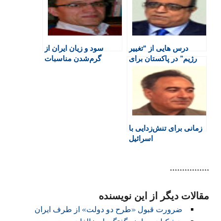
F
o
A
a
r
r
o
p
r
a
i
k
p
i
m
e
n
درس هایی از “تغییر
سود و زیان ایران از
n
رژیم” در پاکستان برای
گرم‌شدن مناسبات
d
کشورمان ایران
سوریه و اعراب خلیج
l
فارس
y
زمانی برای تنش‌زدایی با
اسرائیل
****************
مقالات دیگر از این نویسنده
ضرورت قبول «طرح دو دولت» از طرف ایران