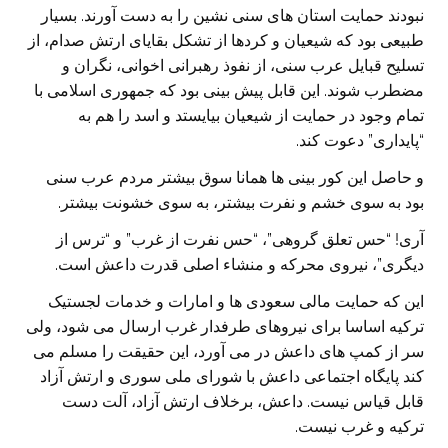
نبودند حمایت استان های سنی نشین را به دست آورند. بسیار
طبیعی بود که شیعیان و کردها از تشکل بقایای ارتش صدام، از
تسلیح قبایل عرب سنی، از نفوذ رهبرانی اخوانی، نگران و
مضطرب شوند. این قابل پیش بینی بود که جمهوری اسلامی با
تمام وجود در حمایت از شیعیان بیایستد و اسد را هم به
“پایداری” دعوت کند.
و حاصل این کور بینی ها همانا سوق بیشتر مردم عرب سنی
بود به سوی خشم و نفرت بیشتر، به سوی خشونت بیشتر.
آری! “حس تعلق گروهی”، “حس نفرت از غرب” و “ترس از
دیگری”، نیروی محرکه و منشاء اصلی قدرت داعش است.
این که حمایت مالی سعودی ها و امارات و خدمات لجستیک
ترکیه اساسا برای نیروهای طرفدار غرب ارسال می شود، ولی
سر از کمپ های داعش در می آورد، این حقیقت را مسلم می
کند پایگاه اجتماعی داعش با شورای ملی سوری و ارتش آزاد
قابل قیاس نیست. داعش، برخلاف ارتش آزاد، آلت دست
ترکیه و غرب نیست.