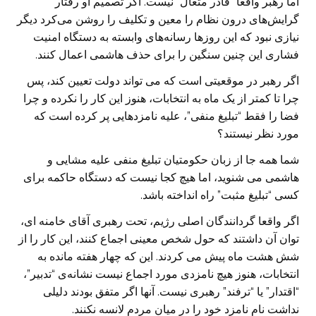
اما رهبر واقعا “قادر متعال” نیست. اگر تصمیم او رفتار
گرایش‌های درون نظام را معین و تکلیف را روشن می‌کرد دیگر
نیازی نبود که این روزها رسانه‌های وابسته به دستگاه امنیت
فشاری این چنین سنگین را برای حذف هاشمی اعمال کنند.
اگر رهبر در موقعیتی است که می تواند دولت تعیین کند، پس
چرا تا کمتر از یک ماه به انتخابات، هنوز این کار را نکرده و چرا
فضا را فقط “تبلیغ منفی”، علیه نامزدهایی پر کرده است که
مورد نظر نیستند؟
شما همه جا از زبان حکومتیان تبلیغ منفی علیه مشایی و
هاشمی می شنوید، اما هیچ کجا نیست که دستگاه حاکمه برای
کسی “تبلیغ مثبت” راه انداخته باشد.
اگر واقعا گردانندگان اصلی رژیم، تحت رهبری آقای خامنه ای،
توان آن داشتند که حول شخص معینی اجماع کنند، این کار را از
شش هشت ماه پیش می کردند. این که چهار هفته مانده به
انتخابات، هنوز هیچ نامزدی مورد اجماع نیست نشانه‌ی “تدبیر”،
“اقتدار” یا “ترفند” رهبری نیست. آنها اگر متفق بودند دلیلی
نداشت نامِ نامزد خود را در میان مردم لانسه نکنند.