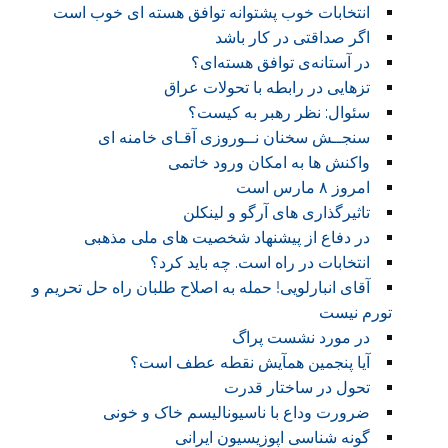
انتخابات خوب پشتوانه توافق هسته ای خوب است
اگر صداقتی در کار باشد
در آستانه‌ی توافق هسته‌ای؟
تزهایی در رابطه با تحولات عراق
سئوال: نظر رهبر به کیست؟
سنجــش سخنان نــوروزی آقـای خامنه ای
واکنش ها به امکان ورود خاتمی
امروز ۸ مارس است
تاثیرگذاری های آرگو و لینکلن
در دفاع از پیشنهاد شخصیت های ملی مذهبی
انتخابات در راه است. چه باید کرد؟
آقای انبارلویی! حمله به اصلاح طلبان راه حل تحریم و
تورم نیست
در مورد نشست پراگ
آیا پنجمین همآیش نقطه عطف است؟
تحول در ساختار قدرت
ضرورت وداع با ناسیونالیسم خاک و خونی
گونه شناسی اپوزیسیون ایرانی