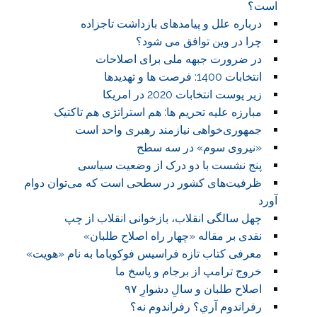
است؟
درباره علل و پیامدهای بازداشت تاجزاده
چرا در وین توافق می شود؟
در ضرورت جبهه ملی برای اصلاحات
انتخابات 1400: فرصت ها و تهدیدها
زیر پوست انتخابات 2020 در امریکا
مبارزه علیه تحریم ها: هم استراتژی هم تاکتیک
جمهوری‌خواهی نیازمند رهبری واحد است
«نیروی سوم» در سه سطح
پنج نشست با دو درک از وضعیت سیاسی
ظرفیت‌های کشور در سطحی است که می‌توان دوام
آورد
چهل سالگی انقلاب، بازخوانی انقلاب از چپ
نقدی بر مقاله «چهار راه اصلاح طلبان»
معرفی کتاب تازه فراسیس فوکویاما به نام «هویت»
خروج ترامپ از برجام و پاسخ ما
اصلاح طلبان و سالِ دشوارِ ۹۷
رفراندوم آري؟ رفراندوم نه؟