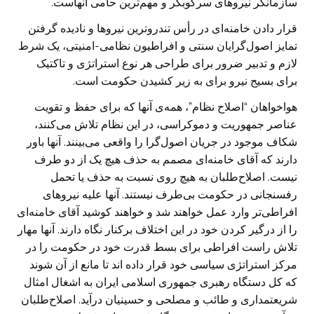
سازمانگر نیروهای سرکوبگر و مهم‌ترین حامی آنهاست.
قرار دادن خامنه‌ای در رأس تندروترین نیروها و نادیده گرفتن
تمایز اصول‌گرایان سنتی و افراطیون نظامی-امنیتی، یک شرط
لازم و تدبیر ضرور برای طراحی هر نوع استراتژی و تاکتیک
برای بسیج نیرو برای به زیر کشیدن حکومت است.
هواخواهان “اصلاح نظام”، همه‌ی آنها که برای حفظ و تقویت
عناصر جمهوریت و دموکراسی، در این نظام تلاش می‌کنند،
شکاف موجود در جریان اصول‌گرا را واقعی می‌بینند. آنها باور
دارند که آقای خامنه‌ای مصمم به حذف هیچ یک از دو طرف
نیست. اصلاح‌طلبان به هیچ روی نسبت به حذف یا تحمل
رفسنجانی در حکومت بی‌طرف نیستند. آنها علیه نیروهای
افراطی‌تر وارد عمل خواهند شد و خواهند کوشید آقای خامنه‌ای
را از درگیر کردن خود در این اختلاف برکنار نگاه دارند. آنها مهار
تلاش راست افراطی برای بسط قدرت خود در حکومت را در
مرکز استراتژی سیاسی خود قرار داده اند تا مانع از آن شوند
که کل دستگاه رهبری جمهوری اسلامی ایران به اشغال امثال
شریعتمداری و طائب و مصلحی و حسینیان درآید. اصلاح‌طلبان