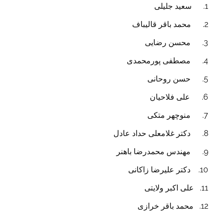
1. سعید جلیلی
2. محمد باقر قالیباف
3. محسن رضایی
4. مصطفی پورمحمدی
5. حسن روحانی
6. علی فلاحیان
7. منوچهر متکی
8. دکتر غلامعلی حداد عادل
9. مهندس محمدرضا باهنر
10. دکتر علیرضا زاکانی
11. علی اکبر ولایتی
12. محمد باقر خرازی