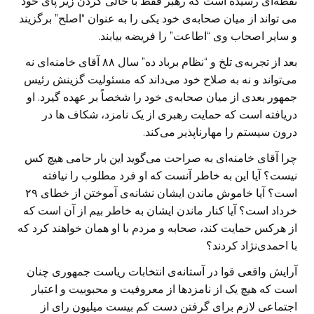
نقطه‌ای رسیده است که رهبر فقط با خالی کردن زیر پای خود
می تواند از میان صحابه‌ی خود یکی را به عنوان “اصلح” برگزیند
و سایر اصحاب وی “اطاعت” را فریضه بیابند.
بعد از تجربه‌ی تلخ و “نظام برباد ده” سال ۸۸ آقای خامنه‌ای نه
می‌تواند و نه به صلاح خود می‌داند که مسئولیت گزینش رئیس
جمهور بعدی از میان صحابه‌ی خود را شخصاً بر عهده گیرد. او
دریافته است که حمایت رهبری از یک نامزد، شکاف ها در
درون سیستم را مهارناپذیر می‌کند.
چرا آقای خامنه‌ای به صراحت می‌گوید این بار حامی هیچ کس
نیست؟ آیا این به خاطر آنست که او فرد مطلوب را نیافته
است؟ آیا خاموش ماندن ایشان نشانه‌ی آموختن از خطای ۲۹
خرداد است؟ آیا کنار ماندن ایشان به خاطر بیم از آن است که
از هرکس حمایت کند، صحابه و مردم با او همان خواهند کرد که
با احمدی‌نژاد کردند؟
آرایش واقعی قوا در آستانه‌ی انتخابات ریاست جمهوری چنان
است که هیچ یک از نامزدها از معروفیت و محبوبیت و اعتبار
اجتماعی لازم برای گرفتن دست کم بیست میلیون رای از