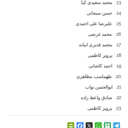
13. محمد سعیدی کیا
14. حسن سبحانی
15. علیرضا علی احمدی
16. محمد غرضی
17. محمد قدیری ابیانه
18. پرویز کاظمی
19. احمد کاشانی
20. طهماسب مظاهری
21. ابوالحسن نواب
22. صادق واعظ زاده
23. پرویز کاظمی
P
F
X
W
B
T