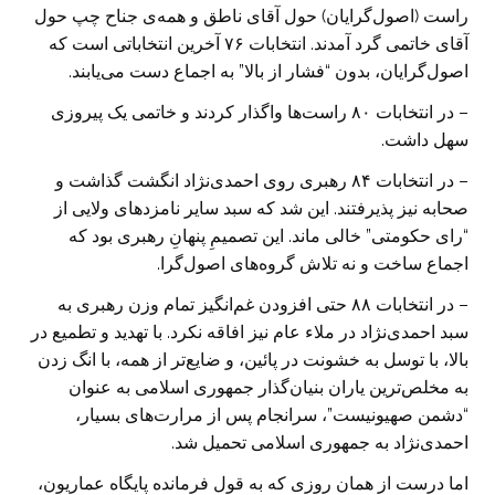
راست (اصول‌گرایان) حول آقای ناطق و همه‌ی جناح چپ حول
آقای خاتمی گرد آمدند. انتخابات ۷۶ آخرین انتخاباتی است که
اصول‌گرایان، بدون “فشار از بالا” به اجماع دست می‌یابند.
– در انتخابات ۸۰ راست‌ها واگذار کردند و خاتمی یک پیروزی
سهل داشت.
– در انتخابات ۸۴ رهبری روی احمدی‌نژاد انگشت گذاشت و
صحابه نیز پذیرفتند. این شد که سبد سایر نامزدهای ولایی از
“رای حکومتی” خالی ماند. این تصمیمِ پنهانِ رهبری بود که
اجماع ساخت و نه تلاش گروه‌های اصول‌گرا.
– در انتخابات ۸۸ حتی افزودن غم‌انگیز تمام وزن رهبری به
سبد احمدی‌نژاد در ملاء عام نیز افاقه نکرد. با تهدید و تطمیع در
بالا، با توسل به خشونت در پائین، و ضایع‌تر از همه، با انگ زدن
به مخلص‌ترین یاران بنیان‌گذار جمهوری اسلامی به عنوان
“دشمن صهیونیست”، سرانجام پس از مرارت‌های بسیار،
احمدی‌نژاد به جمهوری اسلامی تحمیل شد.
اما درست از همان روزی که به قول فرمانده پایگاه عماریون،