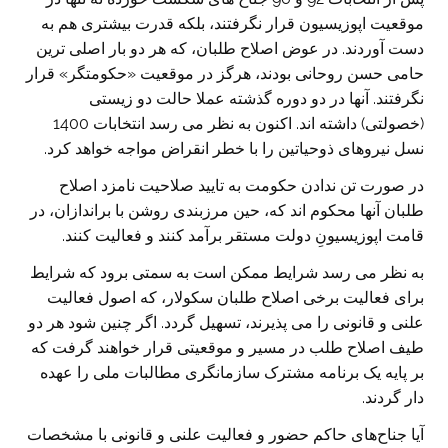
موقعیت اپوزیسیون قرار نگرفتند، بلکه قدرت بیشتری هم به
دست آوردند. در عوض اصلاح طلبان، که هر دو بار اصلی ترین
حامی حسن روحانی بودند، هرگز در موقعیت «حکومتگر» قرار
نگرفتند. آنها در دو دوره گذشته عملا حالت دو زیستی
(خصولتی) داشته اند. اکنون به نظر می رسد انتخابات 1400
نسل نیروهای ذوحیاتین را با خطر انقراض مواجه خواهد کرد.
در صورت تن ندادن حکومت به تایید صلاحیت نامزد اصلاح
طلبان آنها محکوم اند که، حین مرزبندی روشن با براندازان، در
قامت اپوزیسیونِ دولت مستقر برآمد کنند و فعالیت کنند.
به نظر می رسد شرایط ممکن است به سمتی برود که شرایط
برای فعالیت برخی اصلاح طلبان سکولار، که اصول فعالیت
علنی و قانونی را می پذیرند، تسهیل گردد. اگر چنین شود هر دو
طیف اصلاح طلب در مسیر و موقعیتی قرار خواهند گرفت که
بر پایه یک برنامه مشترک سازمانگری مطالبات ملی را عهده
دار گردند.
آیا جناح‌های حاکم حضور و فعالیت علنی و قانونی با مشخصات