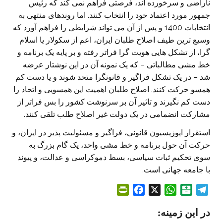
ناراضی و سرخورده اند، فرصتی فراهم نمی کند که رئیس
جمهور مورد اعتماد خود را انتخاب کنند. اما روندهای منتهی به
انتخابات 1400 و پس از آن می تواند شرایطی را فراهم آورد که
وسیع ترین طیف اصلاح طلبان ایران، اعم از سکولار یا اسلام
گرا، از تشکل هایی هویت گرا فراتر رفته و بر پایه یک برنامه و
خط مشی مطالباتی – که یک نمونه آن در این نوشتار عرضه
شد – در یک تشکل فراگیر و قانونگرا متحد شوند و یا دست کم
همسو حرکت کنند. اصلاح طلبان اهمیت این همسویی و اتحاد را
دست کم نگیرند و تاثیر آن بر سرنوشت کشور را بس فراتر از
مشارکت انضمامی در یک دولت غیر اصلاح طلب تلقی کنند.
استقرار اپوزیسیون قانونی، فراگیر و مسئولیت پذیر در ایران، و
حرکت آن حول برنامه و خط مشی واحد، یک گام بزرگ به
سوی تحکیم ثبات سیاسی، بسط دموکراسی و عدالت، و پیوند
با جامعه جهانی است.
P
F
X
W
B
T
r
a
h
a
e
در این زمینه:
i
c
a
l
l