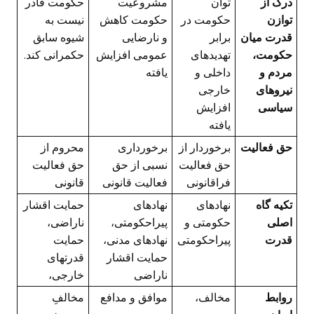
درک از
توان
مشروعیت
حکومت قادر
توازن
حکومت در
حکومت کاهش
نیست به
قدرت میان
برابر
و نارضایی
شیوه سابق
حکومت،
تهدیدهای
عمومی افزایش
حکمرانی کند.
مردم و
داخلی و
یافته
نیروهای
خارجی
سیاسی
افزایش
یافته
حق فعالیت
برخوردار از
برخورداری
محروم از
حق فعالیت
نسبی از حق
حق فعالیت
فراقانونی
فعالیت قانونی
قانونی
تکیه گاه
نهادهای
نهادهای
حمایت اقشار
اصلی
حکومتی و
پیراحکومتی،
ناراضی،
قدرت
پیراحکومتی
نهادهای مدنی،
حمایت
حمایت اقشار
قدرتهای
ناراضی
خارجی،
روابط
مخالف،
موافق و مدافع
مخالفِ