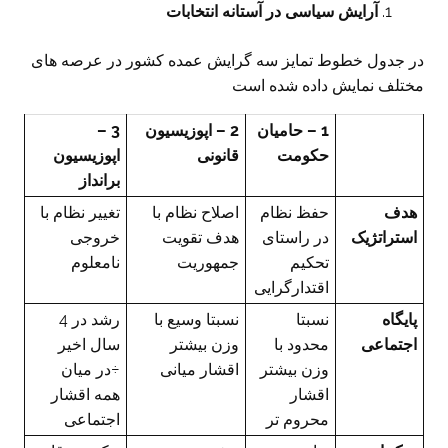
آرایش سیاسی در آستانه انتخابات
در جدول خطوط تمایز سه گرایش عمده کشور در عرصه های
مختلف نمایش داده شده است
1 – حامیان
2 – اپوزیسیون
3 –
حکومت
قانونی
اپوزیسیون
برانداز
هدف
حفظ نظام
اصلاح نظام با
تغییر نظام با
استراتژیک
در راستای
هدف تقویت
خروجی
تحکیم
جمهوریت
نامعلوم
اقتدارگرایی
پایگاه
نسبتا
نسبتا وسیع با
رشد در 4
اجتماعی
محدود با
وزن بیشتر
سال اخیر
وزن بیشتر
اقشار میانی
÷در میان
اقشار
همه اقشار
محروم تر
اجتماعی