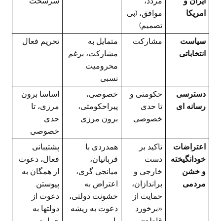
ایران و
مردد،
سرسخت
امریکا
موافق، (بی
تصمیم)
سیاست
مشارکت
متمایل به
تحریم فعال
انتخاباتی
مشارکت، برغم
محرومیت
نسبی
دسترسی
حکومتی و
خصوصی،
اساسا برون
رسانه ای
تا حدی
پیراحکومتی،
مرزی، تا
خصوصی
برون مرزی
حدی
خصوصی
اعتراضات
تاکید بر
همدردی با
پشتیبانی
خودانگیخته
دست
قربانیان،
فعال، دعوت
و خشن
خارجی و
میانجی گری،
از همگان به
مردمی
براندازان،
اعتراض به
پیوستن
حمایت از
خشونت دولتی،
دعوت از
«برخورد
دعوت به ریشه
دولتها به
قاطع»
یابی
حمایت