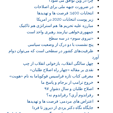
چرا در وین توافق می شود؟
در ضرورت جبهه ملی برای اصلاحات
انتخابات 1400: فرصت ها و تهدیدها
زیر پوست انتخابات 2020 در امریکا
مبارزه علیه تحریم ها: هم استراتژی هم تاکتیک
جمهوری‌خواهی نیازمند رهبری واحد است
«نیروی سوم» در سه سطح
پنج نشست با دو درک از وضعیت سیاسی
ظرفیت‌های کشور در سطحی است که می‌توان دوام
آورد
چهل سالگی انقلاب، بازخوانی انقلاب از چپ
نقدی بر مقاله «چهار راه اصلاح طلبان»
معرفی کتاب تازه فراسیس فوکویاما به نام «هویت»
خروج ترامپ از برجام و پاسخ ما
اصلاح طلبان و سالِ دشوارِ ۹۷
رفراندوم آري؟ رفراندوم نه؟
اعتراض های مردمی: فرصت ها و تهدیدها
جایگاه نگاه دکتر یزدی از دیروز تا فردا