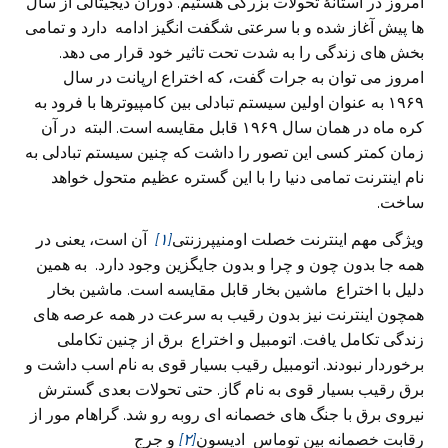
امروز در آستانۀ تحولات بزرگی هستیم. دوران دیجیتالی از سال
ها پیش آغاز شده و با سرعتی شگفت انگیز ادامه دارد و تمامی
بخش های زندگی‌ را به شدت تحت تاثیر خود قرار می‌ دهد.
امروز می‌ توان به جرات گفت، که اختراع ارپانت در سال
۱۹۶۹ به عنوان اولین سیستم تبادلی بین کامپیوترها با فرود به
کره ماه در همان سال ۱۹۶۹ قابل مقایسه است. البته در آن
زمان کمتر کسی‌ این تصور را داشت که چنین سیستم تبادلی به
نام اینترنت تمامی دنیا را با این گستره عظیم متحول خواهد
ساخت.
ویژگی‌ مهم اینترنت خصلت اومنیپرزنتی
[۱]
آن است، یعنی‌ در
همه جا بدون چون و چرا و بدون جایگزین وجود دارد. به همین
دلیل با اختراع ماشین بخار قابل مقایسه است. ماشین بخار
همچون اینترنت نیز بدون رقیب به سرعت در همه عرصه های
زندگی‌ تکامل یافت. اتومبیل و اختراع برق از چنین تکاملی
برخوردار نبودند. اتومبیل رقیب بسیار قوی به نام اسب داشت و
برق رقیب بسیار قوی به نام گاز. حتی تحولات بعدی گسترش
نیروی برق با جنگ های خصمانه ای روبه رو شد. گراهام مور از
رقابت خصمانه بین توماس ادیسون
[۲]
و جرج