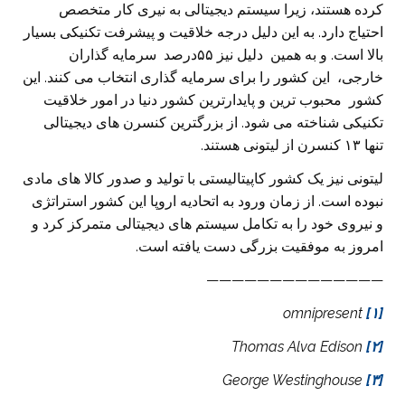
کرده هستند، زیرا سیستم دیجیتالی به نیری کار متخصص
احتیاج دارد. به این دلیل درجه خلاقیت و پیشرفت تکنیکی‌ بسیار
بالا است. و به همین دلیل نیز ۵۵درصد سرمایه گذاران
خارجی‌، این کشور را برای سرمایه گذاری انتخاب می‌ کنند. این
کشور
محبوب ترین و پایدارترین کشور دنیا در امور خلاقیت
تکنیکی‌ شناخته می‌ شود. از بزرگترین کنسرن های دیجیتالی
تنها ۱۳ کنسرن از لیتونی هستند.
لیتونی نیز یک کشور کاپیتالیستی با تولید و صدور کالا های مادی
نبوده است. از زمان ورود به اتحادیه اروپا این کشور استراتژی
و نیروی خود را به تکامل سیستم های دیجیتالی متمرکز کرد و
امروز به موفقیت بزرگی دست یافته است.
——————————————
omnipresent
[۱]
Thomas Alva Edison
[۲]
George Westinghouse
[۳]