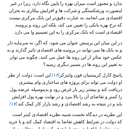
ندارد و مجبور است میزان بهره را پایین نگاه دارد، زیرا در غیر
اینصورت ورشکستگی و شرکت ها و افزایش بیکاری به بحران
اقتصادی می انجامد. به عبارت دقیق‌تر این بانک مرکزی نیست
که نرخ بهره بانکی را تعیین می کند، بلکه این روند و پروسه
اقتصادی است که بانک مرکزی را به این تصمیم وا می دارد.
در این میان این پرسش عنوان می شود، که اگر، نه سرمایه دار
و نه بانک ها نمی توانند در پروسه های اقتصادی تاثیر گذارند و به
عکس خود متاثر از این روند ها عمل می کنند، چگونه می توان
به تغییر این روند ها در مسیر دیگری رسید؟
پاسخ کارل کریستیان فون وایتزکر
[۱۶]
این است: دولت. از نظر
او دولت می تواند برای پروژه های ساختاری وام بیشتری
دریافت کند و بیشتر زیر بار غرض رود و بدینوسیله عرضه پول
را کمتر و تقاضای آن را بالا ببرد و در نهایت بهره پول افزایش
یابد و در نتیجه به رشد اقتصادی و رشد بازار کار کمک کند.
[۱۷]
این نظریه در دیدگاه نخست شبیه نظریه اقتصادی کینز است
که دولت در شرایط کاهش تقاضا به اقتصاد کمک کند و با خرید
بیشتر تقاضا را افزایش دهد. اما هدف کینز از این دخالت دولتی،