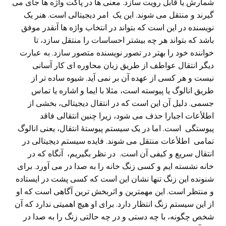
شمارش یا قابل رویت سازد. معنی ها در پاکت واژه ها جای می‌
گیرند و منتقل می‌ شوند. این یک
امر دیجیتالی است. هنر یک
نویسنده در این است که بتواند در انتخاب واژه ها آنقدر موفق
باشد که بتواند هر چه بیشتر احساسات را منتقل سازد، تا
خواننده خود را بهتر در تصور نویسنده متصور سازد. به عبارت
دیگر انتقال عواطف از طریق زبان محاوره ای کار آسانی
نیست و هر کسی‌ از عهده آن بر نمی آید. شیوه ساده تر از
طریق انالوگ یا پیوسته است، مثلا با ایما و اشاره یا تماس
جسمی. دلیل آن این است که در انتقال دیجیتالی، بخشی از
اطلأعات اجبارا حذف می‌ شود، زیرا چنین انتقالی فاقد
پیوستگی است. اما در یک سیستم پیوستۀ انتقال، یعنی‌ انالوگ
تمامی اطلأعات منتقل می‌ شوند. فایده سیستم دیجیتالی در
انتقال سریع و کیفی آن است.
در نظر بگیریم، آنگاه که در
خانه نشسته ایم و کسی‌ زنگ خانه را به صدا در می‌ آورد. برای
شنونده این زنگ تنها نشان این است که کسی‌ پشت در ایستاده
و منتظر است. این مهمترین و اثربخش ترین آگاهی‌ است که او
از این سیستم زنگ انتظار دارد. برای او هیچ اهمیتی ندارد که آن
شخص چگونه، با چه دستی‌ و در چه حالتی‌ زنگ را به صدا در