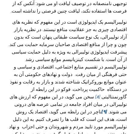
توجیهی نامنصفانه در توصیف لیاقت او می‌ شود: آنکس که از
فرصت ها استفاده نکند، لیاقت چنین فرصتی را نداشته است.
نولیبرالیسم یک ایدیولوژی است در این مفهوم که نظریه های
اقتصادی چیزی به جز عقلانیت منافع نیستند. در نظریه بازار
آزاد نولیبرالی، یک نوع سیاست طبقاتی پنهان است که بدون
چون و چرا از منافع اقتصادی صاحبان سرمایه حمایت می‌ کند.
پیشرفت ایدیولوژی نولیبرالی به ویژه به دلیل حمایت سیاسی
از آن است. با شکست کینزیانیسم موانع سیاسی رشد
نولیبرالیسم در تقسیم منابع اجتماعی، اقتصادی و سیاسی و
حتی فرهنگی‌ از میان رفت.
دولت و نهادهای حکومتی آن به
عنوان موانع بوروکراتیک شناخته شدند و بازار به رقابت و نفوذ
در دستگاه حاکمیت پرداخت. فوکو در این رابطه از
گاورنمنتالیتی
[۸]
سخن می‌ گوید، در این مفهوم که ارزش های
نولیبرالی در میان افراد جامعه در تمامی عرصه های درونی
می‌ شوند.
[۹]
تاچر در این رابطه می‌ گوید، اقتصاد یک روش
است، هدف این است که قلب ها را تصرف کنیم. به این دلیل
نولیبرالیسم مورد تایید مردم و شهروندان و حتی احزاب و نهاد