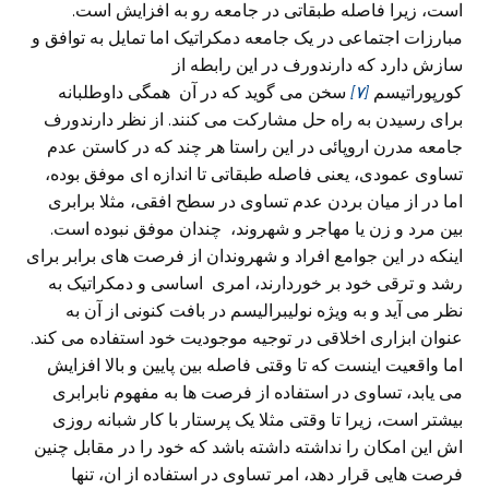
است، زیرا فاصله طبقاتی در جامعه رو به افزایش است.
مبارزات اجتماعی در یک جامعه دمکراتیک اما تمایل به توافق و
سازش دارد که دارندورف در این رابطه از
کورپوراتیسم
[۷]
سخن می‌ گوید که در آن همگی داوطلبانه
برای رسیدن به راه حل مشارکت می‌ کنند. از نظر دارندورف
جامعه مدرن اروپائی در این راستا هر چند که در کاستن عدم
تساوی عمودی، یعنی‌ فاصله طبقاتی تا اندازه ای موفق بوده،
اما در از میان بردن عدم تساوی در سطح افقی، مثلا برابری
بین مرد و زن یا مهاجر و شهروند، چندان موفق نبوده است.
اینکه در این جوامع افراد و شهروندان از فرصت های برابر برای
رشد و ترقی‌ خود بر خوردارند، امری اساسی‌ و دمکراتیک به
نظر می‌ آید و به ویژه نولیبرالیسم در بافت کنونی از آن به
عنوان ابزاری اخلاقی‌ در توجیه موجودیت خود استفاده می‌ کند.
اما واقعیت اینست که تا وقتی فاصله بین پایین و بالا افزایش
می‌ یابد، تساوی در استفاده از فرصت ها به مفهوم نابرابری
بیشتر است، زیرا تا وقتی‌ مثلا یک پرستار با کار شبانه روزی
اش این امکان را نداشته داشته باشد که خود را در مقابل چنین
فرصت هایی‌ قرار دهد، امر تساوی در استفاده از ان، تنها