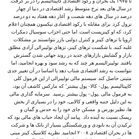
تا ۱۹۷۵ یک بحران و رکود اقتصادی کاپیتالیسم را در بر گرفت.
در سال های بعد نرخ متوسط رشد اقتصادی در دنیا از چهار
درصد در سال های دهه شصت و
آغاز دهه هفتاد به دو درصد
نزول کرد. برای مقابله با رکود اقتصادی نیکسون همچنان اعلام
کرد، که او کینزیست است. اما حتی احزاب سوسیال دمکرات
اروپا با تزهای کینز و کنترل دولتی بازر نتوانستند بر مشکلات
غلبه کنند. با شکست تزهای کینز، تزهای نولیبرالی آزادی مطلق
بازار و گشایش بازارهای جدید در روند جهانی‌ شدن گسترش
یافتند. نولیبرالیسم هر چند که به رشد سود و بهره انجامید، اما
نتوانست به رشد اقتصادی شتاب دهد یا اساسا در آن تغییر جدی
مثبتی حاصل کند. سیستم مالی‌ نولیبرالی از این فرمول کلی
کاپیتالیسم
„
پول- کالا- پول بیشتر
“
که مارکس کاشف آن بود،
به فرمول مالی‌
„
پول
–
پول بیشتر
„
رسید.
سرمایه گذاری مالی‌
به این دلیل جنبه واقعی‌ و کالایی، خود را در بسیاری از بخش
ها، نظیر بورس و مسکن جای خود را به حدس و گمان و
ریسک نسبت به آینده داد. پیامد آن ایجاد حباب های مالی‌ بود که
ترکیدن آن به نابودی و ورشکستگی بسیار از بانک ها و شرکت
ها در بحران اقتصادی ۲۰۰۸ انجامید. نظریه کلاسیک کینز مبنی