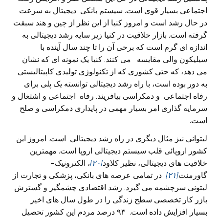
اجتماعی بسیار قوی است. سیستم بانکی
دیجیتال به سرعت
در حال رشد است و امروز کنیا از این نظر از چین و هند سبقت
گرفته است. بازار خلاقیت در کنیا زیر سایه رشد دیجیتالی به
اندازه ای گرم است که برخی‌ آن را تا چند سال آینده با
سیلیکون والی‌ مقایسه می‌ کنند. کنیا یک نمونه ای که نشان
می‌ دهد، که حتی کشوری که از تکنولوژی تولیدی کاپیتالیستی
به دور بوده است، با راه رشد دیجیتالی توانسته یک پلی برای
رفاه اجتماعی و دمکراسی بیافریند. رفاه اجتماعی و اشتغال و
سرمایه گذاری امر بسیار مهمی‌ در پایداری دمکراسی و صلح
است.
لیتوانی نیز مثال دیگری در راه رشد دیجیتالی است. امروز این
کشور اروپائی قلب سیستم دیجیتالی اروپا است. مهمترین
خلاقیت های دیجیتالی، نظیر کلاود
[۲۰]
، الکترونیک
–
گاورمنت
[۲۱]
در تمامی عرصه های بانکی، پزشکی و تجارت از
لیتونی سرچشمه می‌ گیرد. رشد اقتصادی چشمگیر و گسترش
بازر کار تخصصی سطح زندگی‌ را در طول سال های اخیر
بسیار افزایش داده است. ۹۳ درصد مردم این کشور تحصیل