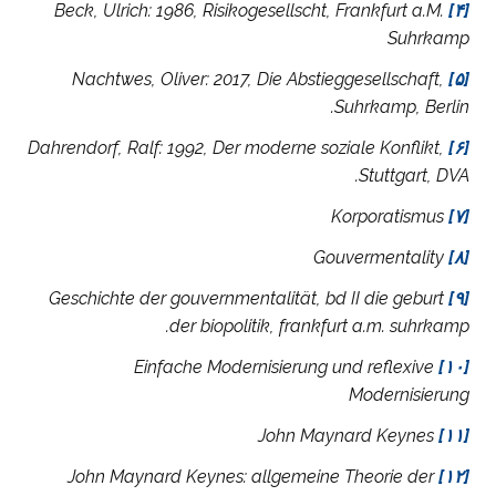
1986,
Risikogesellscht, Frankfurt a.M.
Beck, Ulrich:
[۴]
Suhrkamp
Nachtwes, Oliver: 2017, Die Abstieggesellschaft,
[۵]
Suhrkamp, Berlin.
Dahrendorf, Ralf: 1992, Der moderne soziale Konflikt,
[۶]
Stuttgart, DVA.
Korporatismus
[۷]
Gouvermentality
[۸]
Geschichte der gouvernmentalität, bd II die geburt
[۹]
der biopolitik, frankfurt a.m. suhrkamp.
Einfache Modernisierung und reflexive
[۱۰]
Modernisierung
John Maynard Keynes
[۱۱]
John Maynard Keynes: allgemeine Theorie der
[۱۲]