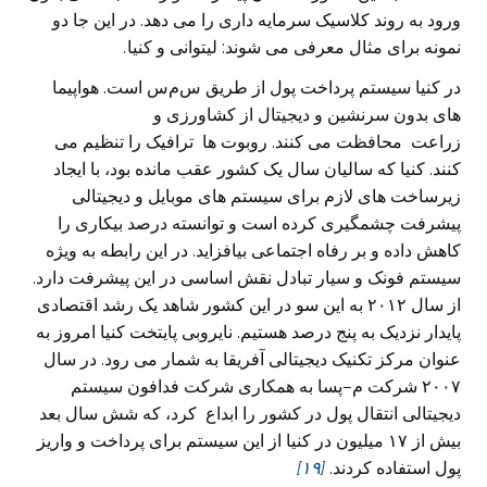
ورود به روند کلاسیک سرمایه داری را می‌ دهد. در این جا دو
نمونه برای مثال معرفی‌ می‌ شوند: لیتوانی و کنیا
.
در کنیا سیستم پرداخت پول از طریق س‌م‌س است. هواپیما
های بدون سرنشین و دیجیتال از کشاورزی و
زراعت
محافظت می‌ کنند. روبوت ها
ترافیک را تنظیم می‌
کنند. کنیا که سالیان سال یک کشور عقب مانده بود، با ایجاد
زیرساخت های لازم برای سیستم های موبایل و دیجیتالی
پیشرفت چشمگیری کرده است و توانسته درصد بیکاری را
کاهش داده و بر رفاه اجتماعی بیافزاید. در این رابطه به ویژه
سیستم فونک و سیار تبادل نقش اساسی‌ در این پیشرفت دارد.
از سال ۲۰۱۲ به این سو در این کشور شاهد یک رشد اقتصادی
پایدار نزدیک به پنج درصد هستیم. نایروبی پایتخت کنیا امروز به
عنوان مرکز تکنیک دیجیتالی آفریقا به شمار می‌ رود. در سال
۲۰۰۷ شرکت م
–
پسا به همکاری شرکت فدافون سیستم
دیجیتالی انتقال پول در کشور را ابداع کرد، که شش سال بعد
بیش از ۱۷ میلیون در کنیا از این سیستم برای پرداخت و واریز
پول استفاده کردند.
[۱۹]