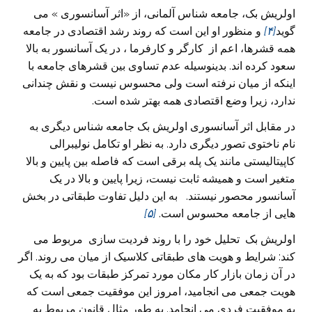
اولریش بک، جامعه شناس آلمانی، از «اثر آسانسوری » می
گوید
[۴]
و منظور او این است که روند رشد اقتصادی در جامعه
همه قشرها، اعم از کارگر و کارفرما ، در یک آسانسور به بالا
سعود کرده اند. بدینوسیله عدم تساوی بین قشرهای جامعه با
اینکه از میان نرفته است ولی محسوس نیست و نقش چندانی
ندارد، زیرا وضع اقتصادی همه بهتر شده است.
در مقابل اثر آسانسوری اولریش بک جامعه شناس دیگری به
نام ناختوی تصور دیگری دارد. به نظر او تکامل نولیبرالی
کاپیتالیستی مانند یک پله برقی است که فاصله بین پایین و بالا
متغیر است و همیشه ثابت نیست، زیرا پایین و بالا در یک
آسانسور محصور نیستند. به این دلیل تفاوت طبقاتی در بخش
هایی‌ از جامعه محسوس است.
[۵]
اولریش بک تحلیل خود را با روند فردیت سازی مربوط می
کند: شرایط و هویت های طبقاتی کلاسیک از میان می روند. اگر
در آن زمان بازار کار مکان مورد تمرکز طبقات بود که به یک
هویت جمعی می انجامید، امروز این موفقیت جمعی است که
به موفقیت فردی می انجامد. به طور مثال قانون مربوط به