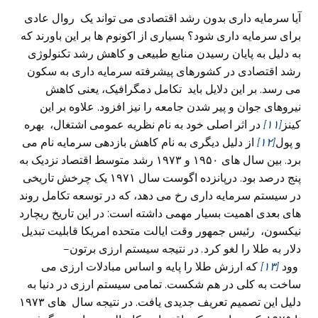
آیا سرمایه داری بدون رشد اقتصادی می‌ تواند یک روال عادی
برای سرمایه داری شود؟ بسیاری از اکونوم ها بر این باورند که
به دلیل به پایان رسیدن منابع طبیعی و کاهش رشد تکنولوژی
رشد اقتصادی در کشورهای پیشرفته سرمایه داری به سکون
می‌ رسد. بر این دلایل باید تکامل دمگرافیک، یعنی کاهش
نیروهای جوان و پیر شدن جامعه را نیز افزود. علاوه بر این
کینز
[۱۱]
در اثر اصلی‌ خود به نام نظریه عمومی‌ اشتغال، بهره
و پول
[۱۲]
از دلیل دیگری به نام کاهش بازدهی سرمایه نام می‌
برد. بین سال های ۱۹۵۰ و ۱۹۷۳ رشد متوسط اقتصاد نزدیک به
پنج درصد بود. درپانزده اگوست سال ۱۹۷۱ یک چرخش تاریخی
در سیستم سرمایه داری رخ می‌ دهد، که در توسعه تکامل روند
های بعدی اهمیت بسیار مهمی داشته است: در این تاریخ ریچارد
نیکسون، رئیس جمهور وقت ایالت متحده امریکا قابلیت تبدیل
دلار به طلا را لغو کرد
.
در نتیجه سیستم ارزی برتون
–
وود
[۱۳]
که ارزش طلا را پایه و اساس مبادلات ارزی می‌
ساخت به کلی در هم شکست. تمامی سیستم ارزی در دنیا به
دلیل این تصمیم تعریف جدیدی یافت. در نتیجه سال های ۱۹۷۳