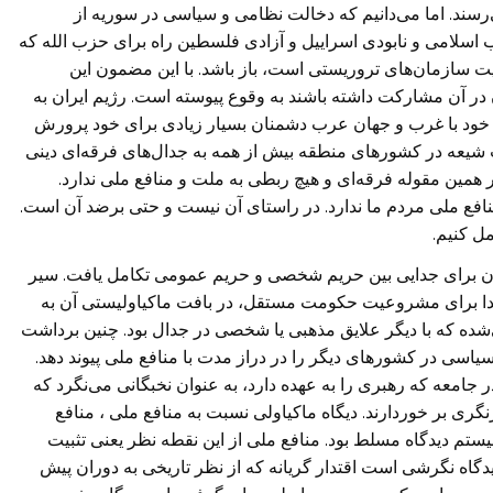
سند. اما می‌دانیم که دخالت نظامی و سیاسی در سوریه از
اب اسلامی و نابودی اسراییل و آزادی فلسطین راه برای حزب الله که
ت سازمان‌های تروریستی است، باز باشد. با این مضمون این
در آن مشارکت داشته باشند به وقوع پیوسته است. رژیم ایران به
 خود با غرب و جهان عرب دشمنان بسیار زیادی برای خود پرورش
ت شیعه در کشور‌های منطقه بیش از همه به جدال‌های فرقه‌ای دینی
مین مقوله فرقه‌ای و هیچ ربطی‌ به ملت و منافع ملی ندارد.
نافع ملی‌ مردم ما ندارد. در راستای آن نیست و حتی برضد آن است.
ل کنیم.
درن برای جدایی بین حریم شخصی و حریم عمومی تکامل یافت. سیر
بتدا برای مشروعیت حکومت مستقل، در بافت ماکیاولیستی آن به
ده که با دیگر علایق مذهبی یا شخصی در جدال بود. چنین برداشت
سی در کشور‌های دیگر را در دراز مدت با منافع ملی‌ پیوند دهد.
ر جامعه که رهبری را به عهده دارد، به عنوان نخبگانی می‌نگرد که
رنگری بر خوردارند. دیگاه ماکیاولی نسبت به منافع ملی ، منافع
ستم دیدگاه مسلط بود. منافع ملی‌ از این نقطه نظر یعنی تثبیت
گاه نگرشی است اقتدار گریانه که از نظر تاریخی به دوران پیش