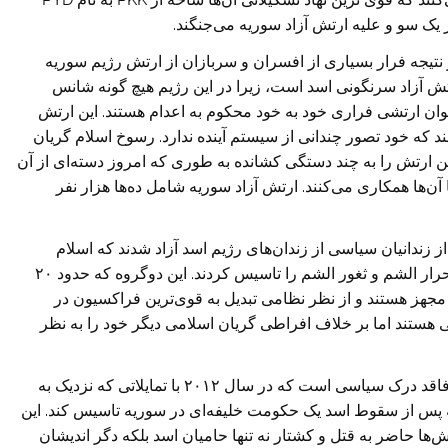
ز یک سو و علیه ارتش آزاد سوریه می‌جنگند.
ارتش در تابستان سال ۲۰۱۱ در نتیجه فرار بسیاری از افسران و سربازان از ارتش رژیم سوریه
ش آزاد سرنگونی اسد است، زیرا در این رژیم هیچ گونه شانس
 عنوان ارتشی فراری خود به خود محکوم به اعدام هستند. این ارتش
د که خود تصور چندانی از سیستم آینده ندارد. رسوخ اسلام گریان
 این ارتش را به چند دستگی کشانده به طوری که امروز دسته‌ای از آن
آن‌ها همکاری می‌کنند. ارتش آزاد سوریه شامل ده‌ها هزار نفر
 سال ۲۰۱۱ دسته از زندانیان سیاسی از زندان‌های رژیم اسد آزاد شدند که اسلام
گریان افراطی هم جزو آزاد شدگان بودند ودو سازمان احرار الشم و ثغور الشم را تاسیس کردند. این دوگروه که حدود ۲۰
مجهز هستند و از نظر نظامی تبدیل به قوی‌ترین فراکسیون در
ی هستند اما بر خلاف افراطی گریان اسلامی دیگر خود را به نظر
این جبهه یک گروه مذهبی اصول گرا و فاقد درک سیاسی است که در سال ۲۰۱۲ با تمایلاتی که نزدیک به
ه پس از سقوط اسد یک حکومت خلیفه‌ای در سوریه تاسیس کند. این
‌ها حاضر به قتل و کشتار نه تنها حامیان اسد بلکه دگر اندیشان