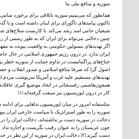
سوریه و منافع ملی ما
همانطور که می‌بینیم سوریه باتلاقی برای برخورد تمام
تاکنون پیامد‌های ناگورای برای لبنان داشته است و با گ
شیعیان حامی‌ اسد رشد می‌کند. با کاربست سلاح‌های شی
چنین دخالتی می‌تواند برای ایران که به طور رسمی از رژ
اگر تهدید‌های مسولین حکومتی به واقعیت بیوندد به مف
ایران ندارد. در درون رژیم جمهوری اسلامی در حال حا
جناح‌های پراگماتیست در تداوم حمایت از سوریه خطر بزر
اصول گرا که صرفا منافع اسلامی و صدور انقلاب و حفظ ق
تهدید‌های مستقیم علیه غرب و آمریکا سرنوشت مردم ایران
همچون‌هاشمی رفسنجانی در اتخاذ موضیع گیری عاقلانه 
کار در درون اپوزیسیون نیز سبقت گرفته‌اند.[۱]
متاسفانه امروز در میان اپوزیسیون نداهایی برای ادام
سوریه را به طور استراتژیک با سیاست خارجی ایران پیوند 
دخالت در سوریه دست بر نداشته‌اند، دخالت ایران را در حی
چون عربستان را به عنوان رقیب نگریست و اجازه نداد ک
دست گیرند.[۲] دخالت ایران در سوریه از این ن