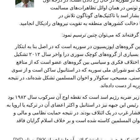
 و تونس در همان اوائل تظاهرات‌های مسالمت
بشار اسد با تاکتیک‌های گوناگون تلاش در
خالت کشور‌های منطقه به تقویت نیروهای رادیکال انجامید.
فته‌اند که می‌توان چنین ترسیم نمود:
ن گروه‌های اپوزیسیون در سوریه است که در اصل بنا به ابتکار
کشور‌های عربی منطقه،ترکیه، آمریکا و اروپا با همکاری بسیاری از گروه‌های کوچک سوری درا واخر سال ۲۰۱۲ تشکیل
 اختلاف فکری و سیاسی بین گروه‌های عضو است که از منافع
یک سو شورای ملی‌ سوریه که در استانبول ساکن است و از سوی
 سنی، مسیحی‌، سکولار و اخوان المسلمین تشکل شده‌اند، در نتیجه
یه از دست داده‌اند.
این جبهه بیش از سی سال است که زیر ضربه رژیم اسد است که نقطه اوج آن سرکوب سال ۱۹۸۲ بود
یس این جبهه نیز در استانبل و اکثر اعضای آن در ترکیه یا اروپا به
شار غرب در یک ائتلاف بودند. در نتیجه حمایت نظامی و مالی‌ و
خوان المسلمین کاسته شده است و بر خلاف اسلام گرایان فاقد
حدود دو و نیم میلیون کرد در سوریه زندگی‌ می‌کنند که قوی ترین نهاد تشکیلاتی آن‌ها شاخه از PKK به نام PYD