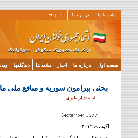
Ski
تماس با ما
در باره ما
English
t
conten
صفحه اول
درباره ما
اخبار
بیانیه ها
دیدگاهها
ویدی
بحثی‌ پیرامون سوریه و منافع ملی‌ ما
اسفندیار طبری
September 7, 2013
اگوست ۲۰۱۳
بدون شک می‌توان گفت که مسئول تمامی این فجایعی که