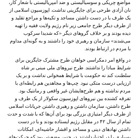
مواضع چریکی و سوسیالیستی و ضد امپریالیستی با شعار کار،
نان آزادی طرحی برای جایگزینی نداشت. اپوزسیون اسلامی از
یک طرف با در دست داشتن مساجد و تکیه‌ها و مراجع تقلید و
از طرف دیگر طرح جامعی زیر نام رژیم ولایت فقیه را تهیه
دیده بودند و بر خلاف گروهای دیگر «که شدیدا سرکوب
می‌شدند» سازمان و رهبری خود را داشتند و به گونه‌ای مداوم
با مردم در ارتباط بودند.
در واقع امر دمکراسی خواهان طرح مشترک جایگزین برای
شرایط مبادا را نداشتند. طرح نیروهای ملی مبنی بر شاه
سلطنت کند نه حکومت با شرایط همخوانی نداشت و بر یک
ارزیابی درست متکی نبود. چپ‌ها و مجاهدین هم رابطه‌ای با
مردم نداشته و هم طرح‌هایشان غیر واقعی و رمانتیک بود.
تفرقه کشنده بین نیروهای اپوزسیون سکولار از یک طرف و
طرح داشتن، سازمان داشتن و رهبری داشتن جریانات اسلامی
از طرف دیگر امتیازی بزرگی بود برای آن‌ها که با شدت و حدت
تمام از سال ۴۲ در مقابل رژیم ایستاده بودند و با در دست
داشتن نهادهای دینی و مساجد و اقشار حاشیه‌ای، امکانات
بسیاری را در اختیارداشتند. در چنین وضعیتی بود که حرکت‌های