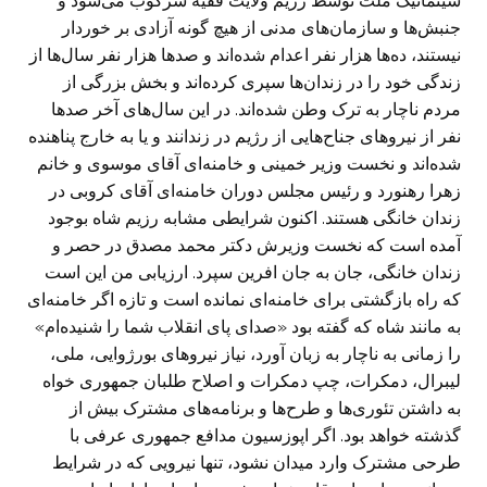
سیتماتیک ملت توسط رژیم ولایت فقیه سرکوب می‌شود و
جنبش‌ها و سازمان‌های مدنی از هیچ گونه آزادی بر خوردار
نیستند، ده‌ها هزار نفر اعدام شده‌اند و صد‌ها هزار نفر سال‌ها از
زندگی خود را در زندان‌ها سپری کرده‌اند و بخش بزرگی از
مردم ناچار به ترک وطن شده‌اند. در این سال‌های آخر صد‌ها
نفر از نیروهای جناح‌هایی از رژیم در زندانند و یا به خارج پناهنده
شده‌اند و نخست وزیر خمینی و خامنه‌ای آقای موسوی و خانم
زهرا رهنورد و رئیس مجلس دوران خامنه‌ای آقای کروبی در
زندان خانگی هستند. اکنون شرایطی مشابه رزیم شاه بوجود
آمده است که نخست وزیرش دکتر محمد مصدق در حصر و
زندان خانگی، جان به جان افرین سپرد. ارزیابی من این است
که راه بازگشتی برای خامنه‌ای نمانده است و تازه اگر خامنه‌ای
به مانند شاه که گفته بود «صدای پای انقلاب شما را شنیده‌ام»
را زمانی به ناچار به زبان آورد، نیاز نیروهای بورژوایی، ملی،
لیبرال، دمکرات، چپ دمکرات و اصلاح طلبان جمهوری خواه
به داشتن تئوری‌ها و طرح‌ها و برنامه‌های مشترک بیش از
گذشته خواهد بود. اگر اپوزسیون مدافع جمهوری عرفی با
طرحی مشترک وارد میدان نشود، تنها نیرویی که در شرایط