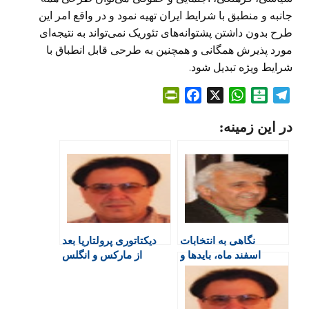
جانبه و منطبق با شرایط ایران تهیه نمود و در واقع امر این
طرح بدون داشتن پشتوانه‌های تئوریک نمی‌تواند به نتیجه‌ای
مورد پذیرش همگانی و همچنین به طرحی قابل انطباق با
شرایط ویژه تبدیل شود.
P
F
X
W
B
T
r
a
h
a
e
در این زمینه:
i
c
a
l
l
n
e
t
a
e
t
b
s
t
g
F
o
A
a
r
r
o
p
r
a
i
k
p
i
m
e
n
نگاهی به انتخابات
دیکتاتوری پرولتاریا بعد
n
اسفند ماه، بایدها و
از مارکس و انگلس
d
نبایدها!
l
y