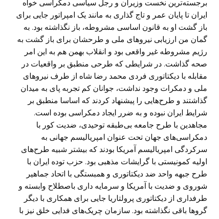
برجسته‌ترین نخست وزیران و رجل سیاسی دمکراسی خواه
ایران تا پایان عمر و تاج گذاری به مانند یک امپراتور جایی برای
باز گشت او به قانون اساسی مشروطه، باز نگذاشته بود. به
گمان من ارزیابی نیروهای ملی و طرحشان برای باز گشت به
رژیم مشروطه غیر واقعی بود و انقلاب بهمن هم به این امر
صحه گذاشت. در شرایطی که طرحی منطبق بر واقعیات در
مقابله با دیکتاتوری فردی محمد رضا شاه از طرف نیروهای
ملی و دمکرات وجود نداشت، جوانان کم تجربه پای به میدان
گذاشتند و طرح‌هایی را پیشنهاد کردند که اساسا منطبق بر
شرایط ایران نبوده و به ضرر ایجاد دمکراسی بوده است.
مجاهدین با طرح جامعه بی‌طبقه توحیدی، ضدیت کور با
دمکراسی‌های جهان تحت عنوان امپریالیسم جهانی به
سرکردگی امپریالیسم آمریکا بودند که بیشتر شبیه طرح‌های
اولیه کمونیستی با گرایشات مذهبی بود. حزب توده ایران با
طرح جبهه واحد ضد دیکتاتوری و همبستگی با اتحاد جماهیر
شوروی و ضدیت با آمریکا و سرمایه داری باصطلاح وابسته و
طرفداری از دیکتاتوری پرولتاریا جایی برای همکاری با دیگر
گرو‌ها باقی نگذاشته بود. سازمان چریک‌های فدایی خلق نیز با