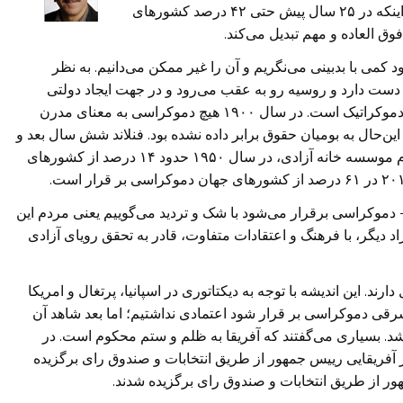
درصد از جمعیت جهان به پای صندوق‌های رای می‌روند. اینکه در ۲۵ سال پیش حتی ۴۲ درصد کشورهای
وق العاده و مهم تبدیل می‌کند.
 کمی با بدبینی می‌نگریم و آن را غیر ممکن می‌دانیم. به نظر
دست دارد و روسیه رو به عقب می‌رود و در جهت ایجاد دولتی
اقتدارگرا است، اما به لحاظ تاریخی جهان ما یک بهشت دموکراتیک است. در سال ۱۹۰۰ هیچ دموکراسی به معنای مدرن
این‌حال به بومیان حقوق برابر داده نشده بود. فنلاند شش سال بعد و
سوئد ۱۹ سال بعد‌تر به زنان حق رای داده بود. طبق اعلام موسسه خانه آزادی، در سال ۱۹۵۰ حدود ۱۴ درصد از کشورهای
دموکراسی برقرار می‌شود با شک و تردید می‌گوییم یعنی مردم این
اد دیگر، با فرهنگ و اعتقادات متفاوت، قادر به تحقق رویای آزادی
 دارند. این اندیشه با توجه به دیکتاتوری در اسپانیا، پرتغال و امریکا
 شرقی دموکراسی بر قرار شود اعتمادی نداشتیم؛ اما بعد شاهد آن
 شد. بسیاری می‌گفتند که آفریقا به ظلم و ستم محکوم است. در
۱۹۷۰ و تا حتی ۱۹۸۰ در هیچ کشور آفریقایی رییس جمهور از طریق انتخابات و صندوق رای برگزیده