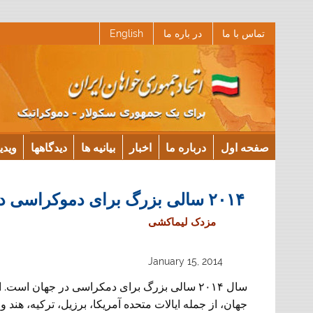
Ski
تماس با ما
در باره ما
English
t
conten
صفحه اول
درباره ما
اخبار
بیانیه ها
دیدگاهها
ویدی
۲۰۱۴ سالی بزرگ برای دموکراسی در جهان
مزدک لیماکشی
January 15, 2014