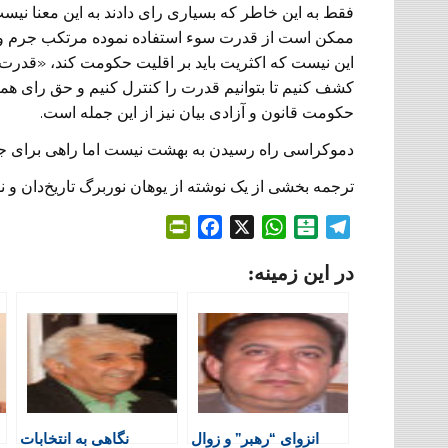
فقط به این خاطر که بسیاری رای دادند به این معنا ن
ممکن است از قدرت سوء استفاده نموده مرتکب جرم و جن
این نیست که اکثریت باید بر اقلیت حکومت کند، «قدرت
کشف کنیم تا بتوانیم قدرت را کنترل کنیم و حق رای همگ
حکومت قانون و آزادی بیان نیز از این جمله است.
دموکراسی راه رسیدن به بهشت نیست اما راهی برای جل
ترجمه بخشی از یک نوشته از یوهان نوربرگ تاریخ‌دان و
P
F
X
W
B
T
r
a
h
a
e
در این زمینه:
i
c
a
l
l
n
e
t
a
e
t
b
s
t
g
F
o
A
a
r
r
o
p
r
a
i
k
p
i
m
e
n
انزوای “رهبر” و زوال
نگاهی به انتخابات
n