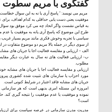
گفتگوی با مریم سطوت
مریم می نویسد: ” پاسخ آری یا نه به این سوال خطاست.
موفقیت یعنی دست یابی حداقلی به کدام اهداف، برای عد
به قیاس نشست واگر اتحاد چه می کرد موفق بود سوال ها
طرح این موضوع که پاسخ آری یانه به موفقیت یا عدم 
سیاسی با تجربه وخوش فکری مانند مریم بسیار غریب ب
از سوی دیگر در جمله بالا مریم دو موضوع متفاوت در ار
الف – ارزیابی و مقایسه فعالیت اجا با جریان های مشاب
ب- ارزیابی فعالیت های نه سال به عبارت دیگر مق
مطلوب.
ارزیابی و مقایسه فعالیت اجا با جریان های مشابه خود
مورد احزاب یا سازمان های تثبیت شده کشوری پیروزی
جریان های مشابه فاقد اعتبار در شرایط کنونی است.
امروزه این مسئله امری بدیهی است که هر سازمانی مدام
نموده و موفقیت یا عدم موفقیت را نتیجه گیری کند.
است؟
مدریت مدرن سازمانی در عرصه سیاست برای ارزیابی ف