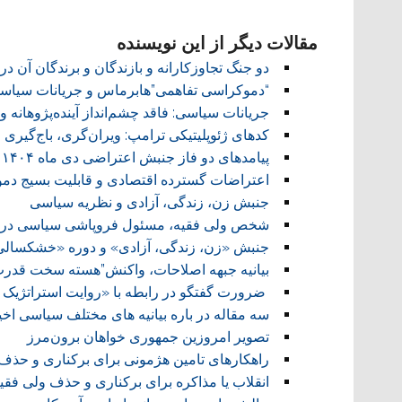
****************
مقالات دیگر از این نویسنده
دو جنگ تجاوزکارانه و بازندگان و برندگان آن د
“دموکراسی تفاهمی”هابرماس و جریانات سیاسی 
جریانات سیاسی: فاقد چشم‌انداز آینده‌پژوهانه و 
کدهای ژئوپلیتیکی ترامپ: ویران‌گری، باج‌گیری 
پیامدهای دو فاز جنبش اعتراضی دی ماه ۱۴۰۴
اعتراضات گسترده اقتصادی و قابلیت بسیج دمو
جنبش زن، زندگی، آزادی و نظریه سیاسی
شخص ولی فقیه، مسئول فروپاشی سیاسی در 
جنبش «زن، زندگی، آزادی» و دوره «خشکسالی
بیانیه جبهه اصلاحات، واکنش”هسته سخت قدرت
ضرورت گفتگو در رابطه با «روایت استراتژیک م
سه مقاله در باره بیانیه های مختلف سیاسی اخی
تصویر امروزین جمهوری خواهان برون‌مرز
راهکارهای تامین هژمونی برای برکناری و حذف
انقلاب یا مذاکره برای برکناری و حذف ولی فقی