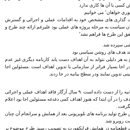
کسی با آن ها کاری ندارد
وری خواهان” می خوانیم
 گذاری های مشخص خود به اقدامات عملی و اجرائی و گسترش
ان سیاست به مرحله پروژه های عملی بود علیرغم ارائه چند طرح و
قق این طرح ها فراهم نشد”
وشی سپرده شد.
قد هدف های روشن سیاسی بود
ه هر دلیلی نتواند به آن اهداف دست یابد کارنامه دیگری غیز عدم
اجا بسیار فراتر از سازمانی با تدوین اهداف است .مسئولین اجا
تدوین نمایند ودر سطح بیانیه در جا زدند.
اجا پشتیبانی و ارتباط با بیش از ۹۰% امضا کننده کان بیانیه را از دست داده است .۹ سال آزگار فاقد اهداف عملی و اجرائی
را در آن ابتدا که هنوز اهداف کمی دغدغه مسئولین اجا بود اعلام
گرفت .
طرح تولید برنامه های تلویزیونی بعد از همایش و سرانجام آن چنان
یت روبرو شد.
ک قطعنامه در همایش فرانکفورت به تصویب رسید. طرح موضوع پر