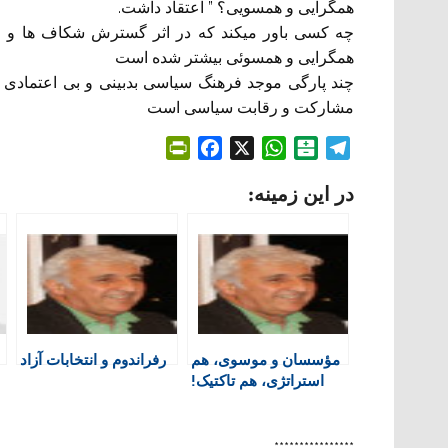
همگرایی و همسویی؟ ” اعتقاد داشت.
چه کسی باور میکند که در اثر گسترش شکاف ها و 
همگرایی و همسوئی بیشتر شده است
چند پارگی موجد فرهنگ سیاسی بدبینی و بی اعتمادی 
مشارکت و رقابت سیاسی است
P
F
X
W
B
T
r
a
h
a
e
در این زمینه:
i
c
a
l
l
n
e
t
a
e
t
b
s
t
g
F
o
A
a
r
r
o
p
r
a
i
k
p
i
m
e
n
مؤسسان و موسوی، هم
رفراندوم و انتخابات آزاد
n
استراتژی، هم تاکتیک!
d
l
y