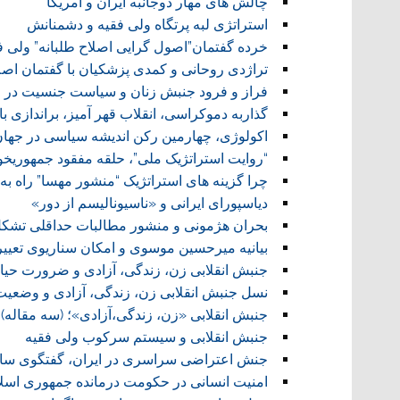
چالش های مهار دوجانبه ایران و آمریکا
استراتژی لبه پرتگاه ولی فقیه و دشمنانش
خرده گفتمان”اصول گرایی اصلاح طلبانه” ولی 
تراژدی روحانی و کمدی پزشکیان با گفتمان اص
فراز و فرود جنبش زنان و سیاست جنسیت در ا
گذاربه دموکراسی، انقلاب قهر آمیز، براندازی با 
اکولوژی، چهارمین رکن اندیشه سیاسی در جهان
“روایت استراتژیک ملی”، حلقه مفقود جمهوریخوا
چرا گزینه های استراتژیک “منشور مهسا” راه به
دیاسپورای ایرانی و «ناسیونالیسم از دور»
بحران هژمونی و منشور مطالبات حداقلی تشکل
بیانیه میرحسین موسوی و امکان سناریوی تعیی
جنبش انقلابی زن، زندگی، آزادی و ضرورت حیاتی
نسل جنبش انقلابی زن، زندگی، آزادی و وضعی
جنبش انقلابی «زن، زندگی،آزادی»؛ (سه مقاله)
جنبش انقلابی و سیستم سرکوب ولی فقیه
جنش اعتراضی سراسری در ایران، گفتگوی سازم
امنیت انسانی در حکومت درمانده جمهوری اسل