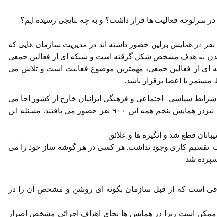
 در سرلوحه فعالیت ها قرار داشت؟ و به چه نتایجی رسیده ایم؟
بیش از ۹۰۰ نفر بیانیه را امضا نموده بودند. بیش از ۷۰۰ نفر در همایش برلین حضور داشته اند در مدیریت سازمان هایی که
ی رسیدن به هدف مشخص شکل گرقته است و شبکه ای از فعالین جمعی
بکه ای از فعالین جمعی، مهمترین موضوع فعالیت است و تلاش می
 مستمر با اعضا برقرار باشد.
شرایط سیاسی- اجتماعی و فرهنگی ایرانیان خارج از کشور اجا می
توانست همه این ۹۰۰ نفر سازماندهی می نمودو اکنون نیزدر همایش پنجم همه این ۹۰۰ نفر حضور می یافتند. مسئله این
یبانان قطع شد و انگیزه ها و علائق
رفت. تقسیم کاری وجود نداشت. هر کسی در هر گوشه ساز خود را می
سپرده شد.
هدافی است که از قبل سازمان بگونه ای روشن و مشخص آن را در
 ممکن است زیرا در همایش ها بجای اهداف اجرائی مشخص اصرار