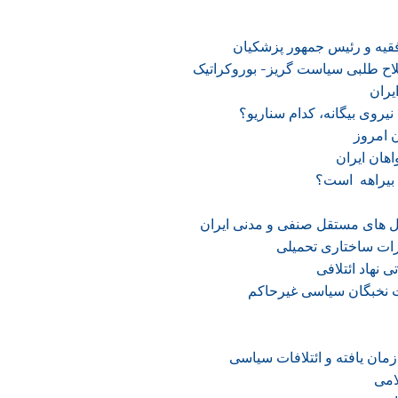
فقیه و رئیس جمهور پزشکیان
لاح طلبی سیاست گریز- بوروکراتیک
یران
نیروی بیگانه، کدام سناریو؟
 امروز
هان ایران
 بیراهه است؟
 های مستقل صنفی و مدنی ایران
رات ساختاری تحمیلی
 نهاد ائتلافی
ت نخبگان سیاسی غیرحاکم
ان یافته و ائتلافات سیاسی
امی