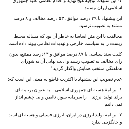
۴- این شبهات توجیه هیچ تهدید و اقدام نطامی علیه جمهوری
اسلامی ایران نیستند.
این پیشنهاد با ۳۹ درصد موافق، ۵۳ درصد مخالف و ۸ درصد
ممتنع به تصویب نرسید.
محالفت با این متن اساسا به خاطر آن بود که مساله محیط
زیست را به سیاست خارجی و تهدیدات نظامی پیوند داده است.
کلیت سند سیاسی با ۸۷ درصد موافق و ۱۳درصد ممتنع، بدون
رای مخالف به تصویب رسید و ادیت نهایی آن به شورای
هماهنگی منتخب همآیش واگذار گردید.”
عدم تصویب این پیشنهاد با اکثریت قاطع به معنی این است که:
۱- برنامۀ هسته ای جمهوری اسلامی – به عنوان برنامه ای
برای تولید انرژی – را سرمایه سوز، ناایمن و بی چشم انداز
نمی دانیم.
۲- برنامه تولید انرژی در ایران، انرژی فسیلی و هسته ای است
و جایگزینی ندارد.