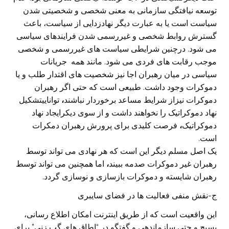
توسعه نیافتگی سازمانی به معنی شخصی و شخصیتی شدن
سیاست است یا به عبارت دیگر نهادزدایی از سیاست، باعث
گسترش روابط شخصی و غیر‌رسمی شدن فرایند‌های سیاسی
می شود. درچنین شرایطی سیاست های غیررسمی و شخصی
موجب رقابت های فردی می شود. مانند همه جریانات
سیاسی در میان رهبران اجا نیز شخصیت های اقتدار طلب و یا
دموکرات وجود داشت. طبیعی است که حتی اگر رهبران
دموکرات نیزاز شرایط مساعد برخوردار نباشند
،
تواناییتشکیل
نهاد دموکراتیک را نخواهند داشت و از سوی دیکرایجاد نهاد
دموکراتیک
،
فرصت کلیدی برای پرورش رهبران دمکرات
است.
یک اصل مسلم دیگر این است که هر نهادی می تواند توسط
رهبران غیر دموکرات صدمه ببیند
،
اما همچنین می تواند توسط
رهبران شایسته و دموکرات بازسازی و نوسازی گردد.
ج-نقش منفی فعالیت ها در فضای سایبری
این واقعیت است که از طریق اینترنت امکان اطلاع رسانی،
بسیج و حتی سازماندهی و گفتگو در “اطاق های گپ زنی” برای