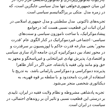
این میان جمهوری‌خواهی تنها مدل سیاسی جایگزین است، که
در زمره مدل متکی بر پراگماتیسم سیاسی است.
تجربه‌های تاکنونی مدل سلطنتی و مدل جمهوری اسلامی در
ایران اثبات این قطعیت نسبی هست که: درجوامع
پیشادموکراتیک، با ساخت ناموزون سیاسی و سنت‌های
سیاسی- اجتماعی غیردموکراتیک در کنار الگوی عام “قدرت
محور” یعنی منازعه قدرت حاکم با اپوزیسیون بر سرقدرت و
در محور تضاد بین دموکراتیزه کردن جامعه (آزاد سازی سیاسی
و اقتصادی)، پذیرش نهادی غیرانتخابی و غیرپاسخگو و مجهز به
حق وتو مانند ولی فقیه یا پادشاه، حتی اگر در آغاز ظاهرا
پذیرنده دموکراسی و دموکراسی پارلمانی باشد، به تدریج با
استفاده از قدرت نامحددود و با سلطه بر قوه قهریه، به
دیکتاتوری شخصی منجر می‌شود.
تجربه پادشاهی مشروطه و نظام ولایت فقیه در ایران، تاییدی
بر درستی این قطعیت نسبی و تاثیر آن بر روندهای احتمالی، در
سیاست در ایران است.