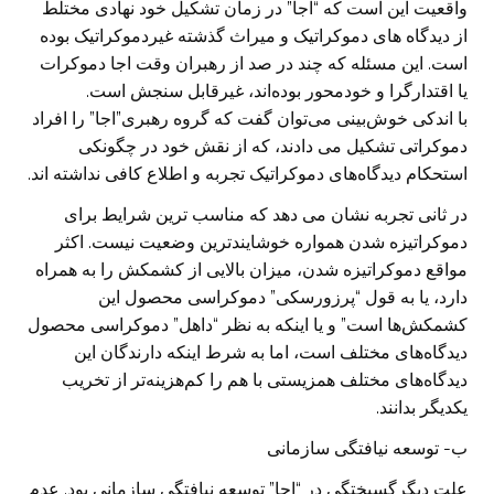
واقعیت این است که “اجا” در زمان تشکیل خود نهادی مختلط
از دیدگاه های دموکراتیک و میراث گذشته غیر‌دموکراتیک بوده
است. این مسئله که چند در صد از رهبران وقت اجا دموکرات
یا اقتدارگرا و خودمحور بوده‌اند، غیر‌قابل سنجش است‌.
با اندکی خوش‌بینی می‌توان گفت که گروه رهبری”اجا” را افراد
دموکراتی تشکیل می دادند، که از نقش خود در چگونکی
استحکام دیدگاه‌های دموکراتیک تجربه و اطلاع کافی نداشته اند.
در ثانی تجربه نشان می دهد که مناسب ترین شرایط برای
دموکراتیزه شدن همواره خوشایند‌ترین وضعیت نیست. اکثر
مواقع دموکراتیزه شدن، میزان بالایی از کشمکش را به همراه
دارد، یا به قول “پرزورسکی” دموکراسی محصول این
کشمکش‌ها است” و یا اینکه به نظر “داهل” دموکراسی محصول
دیدگاه‌های مختلف است، اما به شرط اینکه دارندگان این
دیدگاه‌های مختلف همزیستی با هم را کم‌هزینه‌تر از تخریب
یکدیگر بدانند.
ب- توسعه نیافتگی سازمانی
علت دیگر‌گسیختگی در “اجا” توسعه نیافتگی سازمانی بود. عدم