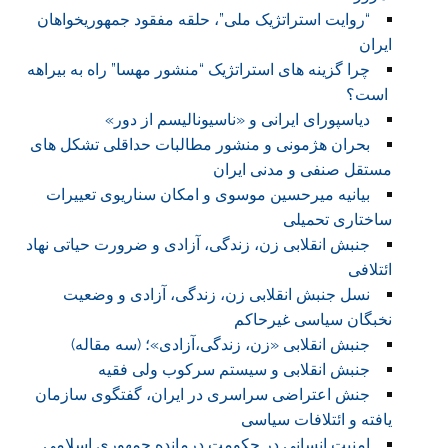
“روایت استراتژیک ملی”، حلقه مفقود جمهوریخواهان
ایران
چرا گزینه های استراتژیک “منشور مهسا” راه به بیراهه
است؟
دیاسپورای ایرانی و «ناسیونالیسم از دور»
بحران هژمونی و منشور مطالبات حداقلی تشکل های
مستقل صنفی و مدنی ایران
بیانیه میرحسین موسوی و امکان سناریوی تعییرات
ساختاری تحمیلی
جنبش انقلابی زن، زندگی، آزادی و ضرورت حیاتی نهاد
ائتلافی
نسل جنبش انقلابی زن، زندگی، آزادی و وضعیت
نخبگان سیاسی غیرحاکم
جنبش انقلابی «زن، زندگی،آزادی»؛ (سه مقاله)
جنبش انقلابی و سیستم سرکوب ولی فقیه
جنش اعتراضی سراسری در ایران، گفتگوی سازمان
یافته و ائتلافات سیاسی
امنیت انسانی در حکومت درمانده جمهوری اسلامی