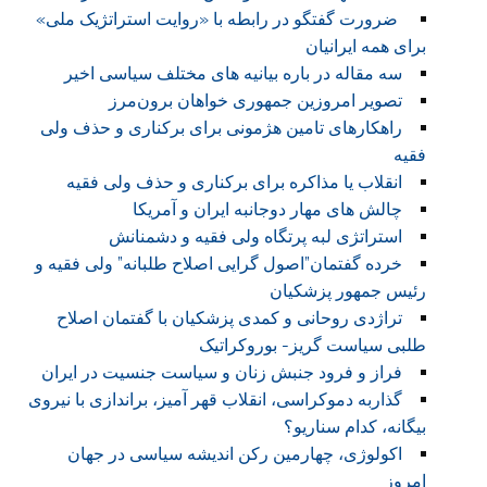
ضرورت گفتگو در رابطه با «روایت استراتژیک ملی»
برای همه ایرانیان
سه مقاله در باره بیانیه های مختلف سیاسی اخیر
تصویر امروزین جمهوری خواهان برون‌مرز
راهکارهای تامین هژمونی برای برکناری و حذف ولی
فقیه
انقلاب یا مذاکره برای برکناری و حذف ولی فقیه
چالش های مهار دوجانبه ایران و آمریکا
استراتژی لبه پرتگاه ولی فقیه و دشمنانش
خرده گفتمان”اصول گرایی اصلاح طلبانه” ولی فقیه و
رئیس جمهور پزشکیان
تراژدی روحانی و کمدی پزشکیان با گفتمان اصلاح
طلبی سیاست گریز- بوروکراتیک
فراز و فرود جنبش زنان و سیاست جنسیت در ایران
گذاربه دموکراسی، انقلاب قهر آمیز، براندازی با نیروی
بیگانه، کدام سناریو؟
اکولوژی، چهارمین رکن اندیشه سیاسی در جهان
امروز