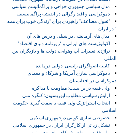
مدل سیاسی جمهوری خواهی و پراگماتیسم سیاسی
دموکراسی و اقتدارگرائی در اندیشه پراگماتیستی
“تحول مضاعف” راهبردی برای “زندگی خوب برای همه
” در ایران
مدل های آزمایشی در شیلی و درس های آن
اکولوژیست های ایرانی و “روزنامه دنیای اقتصاد”
تراژدی تغییرات آب وهوایی، دولت ها و بازیگران بین
المللی
کابینه اصواگرای رئیسی: دولتی درمانده
دموکراسی سازی آمریکا و شرکاء و معمای
دموکراسی در افغانستان
ولی فقیه در بن بست: مقاومت یا مذاکره
آرایش سیاسی مطلوب اپوزیسیون: کنگره ملی
انتخاب استراتژیک ولی فقیه با سمت گیری حکومت
اسلامی
خصوصی سازی کوپنی درجمهوری اسلامی
تشکل زدائی از کارگران ایران، در جمهوری اسلامی
ولی فقیه و میدان، شرکای راهبردی پوتین