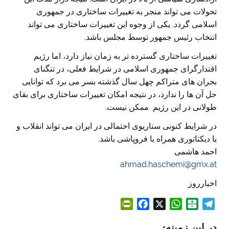
تحولات می تواند منجر به تغییرات ساختاری در جمهوری
اسلامی گردد. یکی از وجوه این تغییرات ساختاری می تواند
انتخاب رئیس جمهور توسط مجلس باشد.
تغییرات ساختاری گسترده تر به زمان نیاز دارد، اما رژیم
اقتدارگرای جمهوری اسلامی در شرایط فعلی، در تنگنای
بحران های متراکم چهل سال گذشته بسر می برد که توانایی
حل آن ها را ندارد، در نتیجه امکان تغییرات ساختاری برای بقای
طولانی در این رژیم ممکن نیست.
در شرایط کنونی سناریوی احتمالی در ایران می تواند انقلاب و
یا دیکتاتوری همراه با فروپاشی باشد.
احمد هاشمی
ahmad.haschemi@gmx.at
اخبارروز
P
F
X
W
B
T
r
a
h
a
e
در این زمینه:
i
c
a
l
l