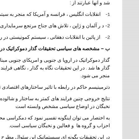
شد و آنها عبارتند از :
1- انقلابات انگلیس ، فرانسه و آمریکا که منجر به سیتم سرمایه داری و دموکراسی شد ( از پائین ).
2- د ر آلمان و ژاپن ، تلاش های جناح مرتجع سرمایداری به فاشیسم منجر شد ( از بالا )
2- از پائین با انقلابات دهقانی ، سیستم کمونیستی در روسیه و چین برقرار شد که نتوانست به دموکراسی منجر گردد.
ب – مشخصه های سیاسی تحقیقات گذار دموکراتیک در ساله
گذار دموکراتیک در اروپا ی جنوبی و امریکای جنوبی م
گذار ها شد . در این تحقیقات نگاه به گذار ، نگاهی فرا
منجر می شود.
دترمینیسم حاکم در رابطه با تاثیر ساختارهای اقتصاد
نتایج خروجی چنین فرایند های کمتر به ساختار و شالوده
نخبگان در اوضاع سیاسی مشخص وابسته است
به اختصار می توان اینگونه تفسیر نمود که دمکراسی م
احزاب و گروه ها و فعالین و نخبگان سیاسی است.
در این تحقیقات بگونه ای سیستماتیک این سئوال مطرح م