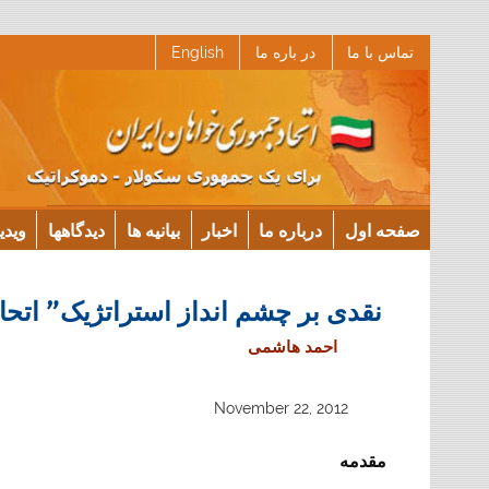
Ski
تماس با ما
در باره ما
English
t
conten
صفحه اول
درباره ما
اخبار
بیانیه ها
دیدگاهها
ویدی
نقدی بر چشم انداز استراتژیک” اتحا
احمد هاشمی
November 22, 2012
مقدمه