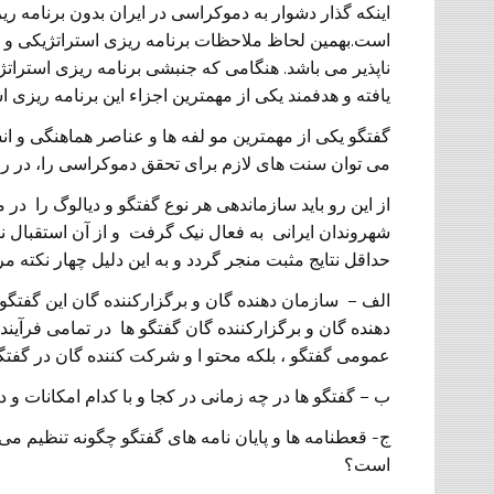
اینکه گذار دشوار به دموکراسی در ایران بدون برنامه ریز
است.بهمین لحاظ ملاحظات برنامه ریزی استراتژیکی و ت
ناپذیر می باشد. هنگامی که جنبشی برنامه ریزی استرا
یافته و هدفمند یکی از مهمترین اجزاء این برنامه ریزی ا
گفتگو یکی از مهمترین مو لفه ها و عناصر هماهنگی و ان
می توان سنت های لازم برای تحقق دموکراسی را، در روا
از این رو باید سازماندهی هر نوع گفتگو و دیالوگ را 
شهروندان ایرانی به فعال نیک گرفت و از آن استقبال نمو
حداقل نتایج مثبت منجر گردد و به این دلیل چهار نکته 
الف – سازمان دهنده گان و برگزارکننده گان این گفت
دهنده گان و برگزارکننده گان گفتگو ها در تمامی فرآیند ه
عمومی گفتگو ، بلکه محتو ا و شرکت کننده گان در گفت
ب – گفتگو ها در چه زمانی در کجا و با کدام امکانات
ج- قعطنامه ها و پایان نامه های گفتگو چگونه تنظیم می 
است؟