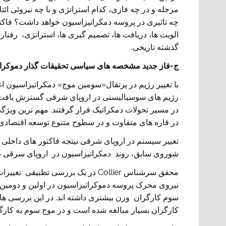
مرحله و در چه فازی، کدام استراتژی و با چه نیروئی ائت
چه تاثیری در پروسه دمکراتیزاسیون خواهد داشت؟ فاکتور
الویت ها، دریافت ها، تصمیم گیری ها، استراتژی، رفتا
گذشته تاریخی.
ج-فاز جدید
مشخصه های سیاسی تحقیقات گذار دموکرا
با تغییر رژیم در پرتقال«سومین موج» دمکراتیزاسیون اغاز
در مسیر تحولات دمکراتیک قرار گرفتند. مهم ترین ویژ
در قاره های متفاوت و در سطوح متنوع توسعه اقتصادی 
تغییر سیستم در اروپای شرقی نیتجه فاکتور های داخل
شوروی سابق، روند دمکراتیزاسیون در اروپای سرقی غ
محقق سرشناس Collier در یک بررسی ت
نیروی محرک پروسه دموکراتیزاسیون در اولین و دومین م
سوم کارگران وزن بیشتری داشته اند. در این بررسی های 
کارگران بسیار مبالغه شده است و در موج سوم به کارگ