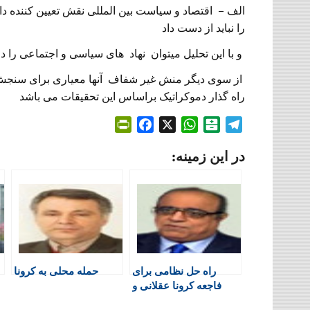
الف – اقتصاد و سیاست بین المللی نقش تعیین کننده
را نباید از دست داد
و با این تحلیل میتوان نهاد های سیاسی و اجتماعی را د
از سوی دیگر منش غیر شفاف آنها معیاری برای سنجش 
راه گذار دموکراتیک براساس این تحقیقات می باشد
P
F
X
W
B
T
r
a
h
a
e
در این زمینه:
i
c
a
l
l
n
e
t
a
e
t
b
s
t
g
F
o
A
a
r
r
o
p
r
a
i
k
p
i
m
e
n
راه حل نظامی برای
حمله محلی به کرونا
n
فاجعه کرونا عقلانی و
d
علمی نیست!
l