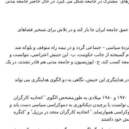
جارهای” مشترک در جامعه شکل می گیرد. در حال حاضر جامعه مدنی
مق جامعه ایران جا باز کند و در تلاش برای تسخیر فضاهای
تردۀ سیاسی – جتماعی گردد و در نیمه راه متوقف و بلوکه شد.
ام گسیخته از جانب حکومت، ب- این جنبش اعتراضی، نتوانست و
معه کسب کند، ج- اپوزیسیون و جامعه مدنی هم قادر نشدند، در یک
در هدایتگری این حنبش، نگاهی به دو الگوی هدایتگری می تواند
الف- الگوی هدایتگری ” قدیم” جنبش های اجتماعی دهه ۱۹۷۰ و ۱۹۸۰ میلادی به طورمشخص الگوی ” اتحادیه کارگران
لی توانست با برچیدن دیکتاتوری به دموکراسی سیاسی دست یابد و
موکراسی هموارنماید. ” اتحادیه کارگران متحد در برزیل” و “کنگره
شش خود داشتند