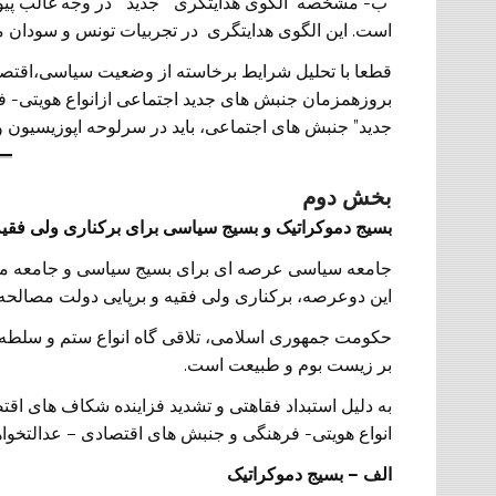
ب- مشخصه الگوی هدایتگری ” جدید ” در وجه غالب پی
است. این الگوی هدایتگری در تجربیات تونس و سودان
قطعا با تحلیل شرایط برخاسته از وضعیت سیاسی،اقتصا
بروزهمزمان جنبش های جدید اجتماعی ازانواع هویتی- ف
جدید” جنبش های اجتماعی، باید در سرلوحه اپوزیسیون و 
بخش دوم
بسیج دموکراتیک و بسیج سیاسی برای برکناری ولی فقیه
جامعه سیاسی عرصه ای برای بسیج سیاسی و جامعه مدن
این دوعرصه، برکناری ولی فقیه و برپایی دولت مصالحه
حکومت جمهوری اسلامی، تلاقی گاه انواع ستم و سلطه 
بر زیست بوم و طبیعت است.
به دلیل استبداد فقاهتی و تشدید فزاینده شکاف های اقت
انواع هویتی- فرهنگی و جنبش های اقتصادی – عدالتخواه
الف – بسیج دموکراتیک