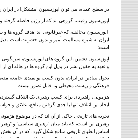
در سطح عمده، می توان اپوزیسیون [متشکل] در ایران را
اپوزیسیون رقیب، گروهی اند که از رژیم فاصله گرفته و به
اپوزیسیون مخالف، که غیرقانونی اند. هدف گروه ها و س
ایران به شیوه مسالمت آمیز و بدون خشونت است. بدیل ک
است؛
اپوزیسیون دشمن، این گروه های اپوزیسیون، سرنگونی رژی
و تعهد به حقوق بشر در بدیل این گروه ها در هاله ای از اب
تحول بنیادین در ایران، بدون کسب توانمندی جامعه مد
فرهنگی و زیست محیطی و… قابل تصور نیست.
هژمونی، راهبردی برای کسب رهبری یک ائتلاف گسترده 
ایجاد این ائتلاف تنها با جدی گرفتن منافغ، علائق و 
تجربه های تاریخی حاکی از آن اند که در موضوع هژمونی 
رهبری این است، که باید میان “رهبری سیاسی” و “رهبری
اساس انطباق تاریخی منافع شکل گیرد، که در آن بخش 