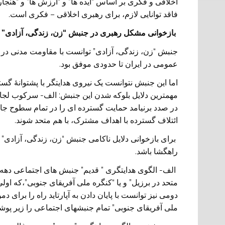
اخلاقی و فکری بر اساس “ایده ها” و “ارزش ها” و “هن
فاقد توانایی لازم، برای رهبری اخلاقی – فکری است.
بازخوانی مشکل رهبری در جنبش “زن، زندگی، آزادی”
جنبش “زن، زندگی، آزادی” توانست با مقاومت مدنی در ع
عمومی در ایران تا حدودی موفق بود.
اما این جنبش نتوانست یک نیروی هدایتگر با پشتوانۀ گس
مهمترین دلایل بلوکه شدن این جنبش: الف- سرکوب لج
در صدد برنیامد حمایت گسترده ای را در تمام سطوح جا
ائتلاف گسترده با اهداف مشترک، با هم متحد شوند.
برای بازخوانی دلایل ناکامی جنبش “زن، زندگی، آزادی” 
راهگشا باشد.
متحد در برزیل” و یا “کنگره ملی آفریقای جنوبی”،که او
دومی نیز توانست با پایان دادن به آپارتاید راه را برای د
ملی آفریقای جنوبی” تمام جنبشهای اجتماعی را زیر پو