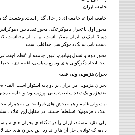
جامعه ایران
جامعه ایران، جامعه ای در حال گذار است. وضعیت گذار
محور اول یا تحول دموکراتیک، محور تضاد بین دموکراتیزه
دموکراتیک در ایران ممکن است، این به آن معناست، که
دست یابی به یک دموکراسی حداقلی است.
محور دوم یا تحول بنیادین، عبور جامعه از “نظم اجتماع
اینجا ایجاد دگرگونی های وسیع سیاسی، اقتصادی، اج
بحران هژمونی ولی فقیه
بحران هژمونی در ایران، بر دو پایه استوار است: الف- 
ضدهژمونیک (ضد سلطه)، یعنی اپوزیسیون و جامعه مدنی 
بیت ولی فقیه و همه بخش های غیرانتخابی به همراه م
ائتلاف هژمونیک (سلطه) هستند. در مقابل این ائتلاف سلط
ولی فقیه مستبد
،
ایران
را
در تنگناهای بحران های سیاسی
داده، که توانایی حل آن ها را ندارد. این بحران های چند ل