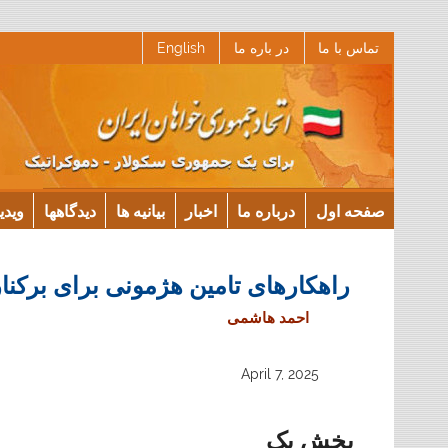
Ski
تماس با ما
در باره ما
English
t
conten
صفحه اول
درباره ما
اخبار
بیانیه ها
دیدگاهها
ویدی
راهکارهای تامین هژمونی برای برکن
احمد هاشمی
April 7, 2025
بخش یک