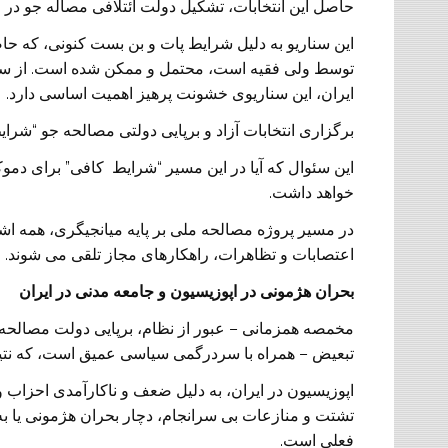
حاصل این انتخابات، تشکیل دولت ائتلافی مصاله جو در ای
این سناریو به دلیل شرایط پات و بن بست کنونی، که حا
توسط ولی فقیه است، محتمل و ممکن شده است. از سوی 
ایران، این سناریوی خشونت پرهیز اهمیت اساسی دارد.
برگزاری انتخابات آزاد و برپایی دولتی مصالحه جو “شرای
این سئوال که آیا در این مسیر “شرایط کافی” برای دموک
خواهد داشت.
در مسیر پروژه مصالحه ملی بر پایه میانجیگری، همه ا
اعتصابات و تظاهرات، راهکارهای مجاز تلقی می شوند.
بحران هژمونی در اپوزیسیون و جامعه مدنی در ایران
مخمصه همزمانی – عبور از نظام، برپایی دولت مصالحه 
تبعیض – همراه با سردرگمی سیاسی عمیق است، که نتیجه
اپوزیسیون در ایران، به دلیل ضعف و ناکارآمدی احزاب
تشتت و منازعات بی سرانجام، دچار بحران هژمونی یا به
فعلی است.