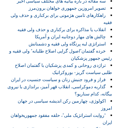
سه مقاله در باره بیانیه های مختلف سیاسی اخیر
تصویر امروزین جمهوری خواهان برون‌مرز
راهکارهای تامین هژمونی برای برکناری و حذف ولی
فقیه
انقلاب یا مذاکره برای برکناری و حذف ولی فقیه
چالش های مهار دوجانبه ایران و آمریکا
استراتژی لبه پرتگاه ولی فقیه و دشمنانش
خرده گفتمان”اصول گرایی اصلاح طلبانه” ولی فقیه و
رئیس جمهور پزشکیان
تراژدی روحانی و کمدی پزشکیان با گفتمان اصلاح
طلبی سیاست گریز- بوروکراتیک
فراز و فرود جنبش زنان و سیاست جنسیت در ایران
گذاربه دموکراسی، انقلاب قهر آمیز، براندازی با نیروی
بیگانه، کدام سناریو؟
اکولوژی، چهارمین رکن اندیشه سیاسی در جهان
امروز
“روایت استراتژیک ملی”، حلقه مفقود جمهوریخواهان
ایران