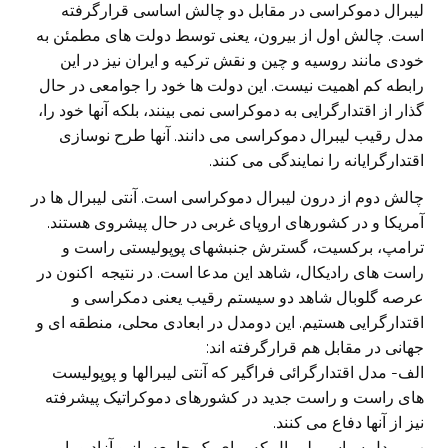
لیبرال دموکراسی در مقابل دو چالش اساسی قرارگرفته
است. چالش اول از بیرون، یعنی توسط دولت های مطمئن به
خودی مانند روسیه و چین و نقش ترکیه و ایران نیز در این
رابطه کم اهمیت نیست. این دولت ها خود را جوامعی در حال
گذار از اقتدارگرایی به دموکراسی نمی بینند، بلکه آنها خود را،
مدل رقیب لیبرال دموکراسی می دانند. آنها طرح نوسازی
اقتدارگرایانه را نمایندگی می کنند.
چالش دوم از درون لیبرال دموکراسی است. آنتی لیبرال ها در
آمریکا و در کشورهای اروپای غربی در حال پیشروی هستند.
ترامپ، برکسیت، گسترش جنبشهای پوپولیستی راست و
راست های رادیکال، شاهد این مدعا است. در نتیجه اکنون در
عرصه گلوبال شاهد دو سیستم رقیب یعنی دمکراسی و
اقتدارگرایی هستیم. این دومدل در ابعادی محلی، منطقه ای و
جهانی در مقابل هم قرارگرفته اند:
الف- مدل اقتدارگرائی فراگیر که آنتی لیبرالها و پوپولیست
های راست و راست جدید در کشورهای دموکراتیک پیشرفته
نیز از آنها دفاع می کنند.
ب- مدل سیاسی لیبرال که برای یک جامعه باز و آزاد و با