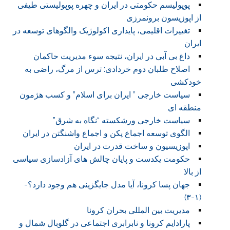
پوپولیسم حکومتی در ایران و چهره پوپولیستی طیفی
از اپوزیسون برونمرزی
تغییرات اقلیمی، پایداری اکولوژیک والگوهای توسعه در
ایران
داغ بی آبی در ایران، نتیجه سوء مدیریت حاکمان
اصلاح طلبان دوم خردادی: ترس از مرگ، راضی به
خودکشی
سیاست خارجی ” ایران برای اسلام” و کسب هژمون
منطقه ای
سیاست خارجی ورشکسته “نگاه به شرق”
الگوی توسعه اجماع پکن و اجماع واشنگتن در ایران
اپوزیسیون و ساخت قدرت در ایران
حکومت یکدست و پایان چالش های آزادسازی سیاسی
از بالا
جهان پسا کرونا، آیا مدل جایگزینی هم وجود دارد؟-
(۱-۳)
مدیریت بین المللی بحران کرونا
پارادایم کرونا و نابرابری اجتماعی در گلوبال شمال و