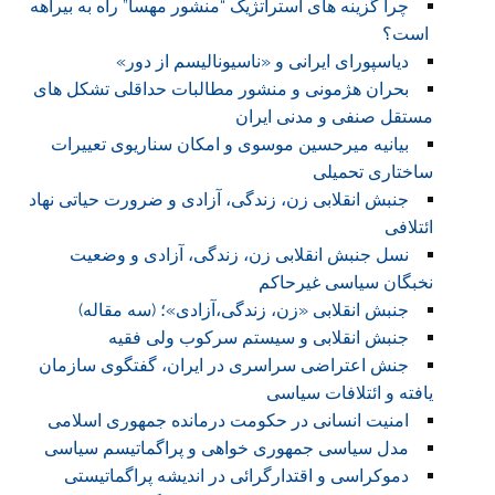
چرا گزینه های استراتژیک “منشور مهسا” راه به بیراهه
است؟
دیاسپورای ایرانی و «ناسیونالیسم از دور»
بحران هژمونی و منشور مطالبات حداقلی تشکل های
مستقل صنفی و مدنی ایران
بیانیه میرحسین موسوی و امکان سناریوی تعییرات
ساختاری تحمیلی
جنبش انقلابی زن، زندگی، آزادی و ضرورت حیاتی نهاد
ائتلافی
نسل جنبش انقلابی زن، زندگی، آزادی و وضعیت
نخبگان سیاسی غیرحاکم
جنبش انقلابی «زن، زندگی،آزادی»؛ (سه مقاله)
جنبش انقلابی و سیستم سرکوب ولی فقیه
جنش اعتراضی سراسری در ایران، گفتگوی سازمان
یافته و ائتلافات سیاسی
امنیت انسانی در حکومت درمانده جمهوری اسلامی
مدل سیاسی جمهوری خواهی و پراگماتیسم سیاسی
دموکراسی و اقتدارگرائی در اندیشه پراگماتیستی