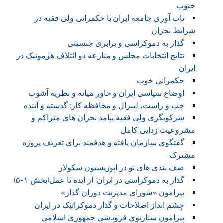
جنوب
تاب آوری جامعه ایران با حکمرانی ولی فقیه در
شرایط بحران
گذار به دموکراسی و برابری جنسیتی
نتایج انتخابات مجلس و منازعه دو ائتلاف هژمونیک در
ایران
حکمرانی خوب
اوضاع سیاسی ایران و خاور میانه و نظریه آشوب
چپ و راست، لیبرال و محافظه کار: گذشته و آینده
سرکوبگری ولی فقیه پیامد بحران های متراکم و
مشروعیت زدایی کامل
گفتگوی سازمان یافته و هدفمند برای تعریف پروژه
مشترک
صف بندی های نو در اپوزیسیون سکولار
گذار به دموکراسی در ایران: از ایده تا عمل(بخش ۱-۵)
پیرامون «شورای مدیریت دوران گذار»
چشم انداز اصلاحات و گذار دموکراتیک در ایران
پیرامون سناریوی فروپاشی جمهوری اسلامی