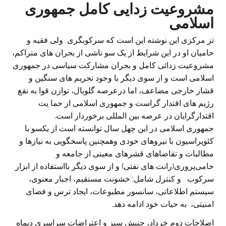
مشروعیت زدایی کامل جمهوری
اسلامی
تز مرکزی این نوشته این است که سرکوبگری ولی فقیه و
حامیان او در این شرایط از یک سو ناشی از بحران های متراکم،
مشروعیت زدائی کامل و بحران مشارکت سیاسی در جمهوری
اسلامی است و از سوی دیگر با وجود تحریم های سنگین و
قشار خارجی مضاعف، اما درعرصه گلوبال، توازن قوا به نفع
رژیم های اقتدار گراست و جمهوری اسلامی از حما یت
اقتدارگرایان در عرصه بین المللی برخوردار است.
جمهوری اسلامی در این چهل سال توانسته است از یکسو با
کئوپراسیون با نیروهای خودی وهمچنین پاسخگویی به نیازها و
مطالبات و تقاضاهای قشرهای معینی از جامعه و
حامی‌پروری(رانت های نفتی) و از سوی دیگر بااستفاده از ابزار
سرکوب و کنترل شامل: خشونت مستقیم، اجبار معنوی،
سیستم اطلاعاتی، سانسور مطبوعات، ایجاد ترس و فضای
امنیتی، به حیات خود ادامه دهد.
اصلاحات دوم خرداد، جنبش سبز و اعتراضات سراسری دیماه