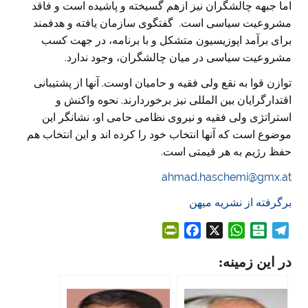
اما جبهه چالشگران نیز ازهم گسیخته و پاشیده است و فاقد
مشروعیت سیاسی است. گفتگوی سازمان یافته و هدفمند
برای برآمد اپوزیسیون متشکل و با برنامه، در جهت کسب
مشروعیت سیاسی در میان چالشگران، وجود ندارد.
توازن قوا به نقع ولی فقیه و حامیان اوست. آنها از پشتیبانی
اقتدارگرایان بین المللی نیز برخوردارند. نحوه واکنش و
استراتژی ولی فقیه و نیروی نظامی حامی او، نشانگر این
موضوع است که آنها انتخاب خود را کرده اند و این انتخاب هم
حفظ رژیم به هر قیمتی است.
ahmad.haschemi@gmx.at
برگرفته از نشریه میهن
P
F
X
W
B
T
r
a
h
a
e
در این زمینه:
i
c
a
l
l
n
e
t
a
e
t
b
s
t
g