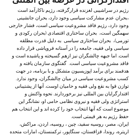
رژیم در سراشیبی لغزنده قرارگرفته، رژیم ناکارآمد است
،بحران عدم مشارکت سیاسی وجود دارد، بحران جانشینی
وجود دارد، رژیم فاقد مشروعیت سیاسی است، فشار خارجی
سهمگین است، بحران ساختاری اقتصادی (بحران رکودی و
تورمی)، بحران ساختاری سیاسی به دلیل قدرت مطلقه
سیاسی ولی فقیه، جامعه را در آستانه فروپاشی قرار داده
است. اما جبهه چالشگران نیز ازهم گسیخته و پاشیده است و
فاقد مشروعیت سیاسی است. گفتگوی سازمان یافته و
هدفمند برای برآمد اپوزیسیون متشکل و با برنامه، در جهت
کسب مشروعیت سیاسی در میان چالشگران، وجود ندارد.
توازن قوا به نقع ولی فقیه و حامیان اوست. آنها از پشتیبانی
اقتدارگرایان بین المللی نیز برخوردارند. نحوه واکنش و
استراتژی ولی فقیه و نیروی نظامی حامی او، نشانگر این
موضوع است که آنها انتخاب خود را کرده اند و این انتخاب هم
حفظ رژیم به هر قیمتی است.
ایران، مصر، روسیه سفید، چین ، روسیه، اردن، مراکش،
اریتره، روندا، قزاقستان، سنگاپور، ترکمنستان، امارات متحده