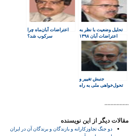
F
o
A
a
r
r
o
p
r
a
i
k
p
i
m
e
n
تحلیل وضعیت با نظر به
اعتراضات آبان‌ماه چرا
n
اعتراضات آبان ۱۳۹۸
سرکوب شد؟
d
l
y
جنبش تغییر و
تحول‌خواهی ملی به راه
خواهد افتاد
****************
مقالات دیگر از این نویسنده
دو جنگ تجاوزکارانه و بازندگان و برندگان آن در ایران