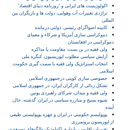
اکولوژیست های ایرانی و “روزنامه دنیای اقتصاد”
تراژدی تغییرات آب وهوایی، دولت ها و بازیگران بین
المللی
کابینه اصواگرای رئیسی: دولتی درمانده
دموکراسی سازی آمریکا و شرکاء و معمای
دموکراسی در افغانستان
ولی فقیه در بن بست: مقاومت یا مذاکره
آرایش سیاسی مطلوب اپوزیسیون: کنگره ملی
انتخاب استراتژیک ولی فقیه با سمت گیری حکومت
اسلامی
خصوصی سازی کوپنی درجمهوری اسلامی
تشکل زدائی از کارگران ایران، در جمهوری اسلامی
ولی فقیه و میدان، شرکای راهبردی پوتین
شیوه بسیج و مبارزه سیاسی در ایران: گذشته، حال،
آینده
پوپولیسم حکومتی در ایران و چهره پوپولیستی طیفی
از اپوزیسون برونمرزی
تغییرات اقلیمی، پایداری اکولوژیک والگوهای توسعه در