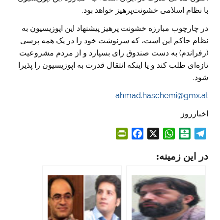
با نظام اسلامی خشونت‌پرهیز خواهد بود.
در چارچوب مبارزه خشونت پرهیز پیشنهاد این اپوزیسیون به
نظام حاکم این است، که سرنوشت خود را در یک همه پرسی
(رفراندم) به دست صندوق رای بسپارد و از مردم مشروعیت
تازه‌ای طلب کند و یا اینکه انتقال قدرت به اپوزیسیون را پذیرا
شود.
ahmad.haschemi@gmx.at
اخبارروز
P
F
X
W
B
T
r
a
h
a
e
در این زمینه:
i
c
a
l
l
n
e
t
a
e
t
b
s
t
g
F
o
A
a
r
r
o
p
r
a
i
k
p
i
m