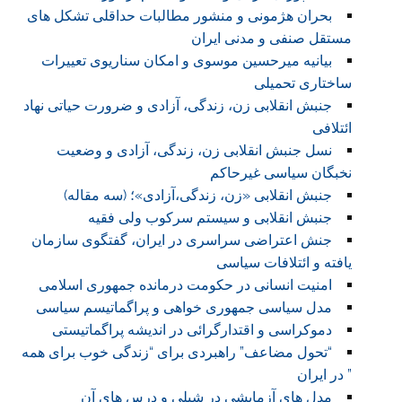
بحران هژمونی و منشور مطالبات حداقلی تشکل های
مستقل صنفی و مدنی ایران
بیانیه میرحسین موسوی و امکان سناریوی تعییرات
ساختاری تحمیلی
جنبش انقلابی زن، زندگی، آزادی و ضرورت حیاتی نهاد
ائتلافی
نسل جنبش انقلابی زن، زندگی، آزادی و وضعیت
نخبگان سیاسی غیرحاکم
جنبش انقلابی «زن، زندگی،آزادی»؛ (سه مقاله)
جنبش انقلابی و سیستم سرکوب ولی فقیه
جنش اعتراضی سراسری در ایران، گفتگوی سازمان
یافته و ائتلافات سیاسی
امنیت انسانی در حکومت درمانده جمهوری اسلامی
مدل سیاسی جمهوری خواهی و پراگماتیسم سیاسی
دموکراسی و اقتدارگرائی در اندیشه پراگماتیستی
“تحول مضاعف” راهبردی برای “زندگی خوب برای همه
” در ایران
مدل های آزمایشی در شیلی و درس های آن