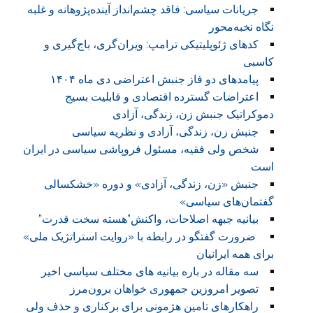
جریانات سیاسی: فاقد چشم‌انداز آینده‌پژوهانه و غلبه
نگاه نخبه‌محور
کدهای ژئوپلیتیکی ترامپ: ویران‌گری، باج‌گیری و
کاسبی
پیامدهای دو فاز جنبش اعتراضی دی ماه ۱۴۰۴
اعتراضات گسترده اقتصادی و قابلیت بسیج
دموکراتیک جنبش زن، زندگی، آزادی
جنبش زن، زندگی، آزادی و نظریه سیاسی
شخص ولی فقیه، مسئول فروپاشی سیاسی در ایران
است
جنبش «زن، زندگی، آزادی» و دوره «خشکسالی
گفتمان‌های سیاسی»
بیانیه جبهه اصلاحات، واکنش”هسته سخت قدرت”
ضرورت گفتگو در رابطه با «روایت استراتژیک ملی»
برای همه ایرانیان
سه مقاله در باره بیانیه های مختلف سیاسی اخیر
تصویر امروزین جمهوری خواهان برون‌مرز
راهکارهای تامین هژمونی برای برکناری و حذف ولی