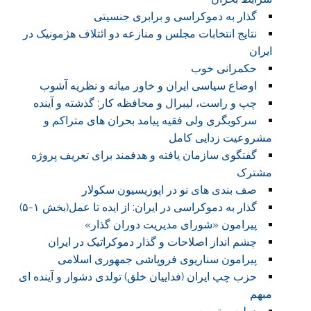
گذار به دموکراسی و برابری جنسیتی
نتایج انتخابات مجلس و منازعه دو ائتلاف هژمونیک در
ایران
حکمرانی خوب
اوضاع سیاسی ایران و خاور میانه و نظریه آشوب
چپ و راست، لیبرال و محافظه کار: گذشته و آینده
سرکوبگری ولی فقیه پیامد بحران های متراکم و
مشروعیت زدایی کامل
گفتگوی سازمان یافته و هدفمند برای تعریف پروژه
مشترک
صف بندی های نو در اپوزیسیون سکولار
گذار به دموکراسی در ایران: از ایده تا عمل(بخش ۱-۵)
پیرامون «شورای مدیریت دوران گذار»
چشم انداز اصلاحات و گذار دموکراتیک در ایران
پیرامون سناریوی فروپاشی جمهوری اسلامی
حزب چپ ایران (فداییان خلق) تولدی دشوار و آینده ای
مبهم