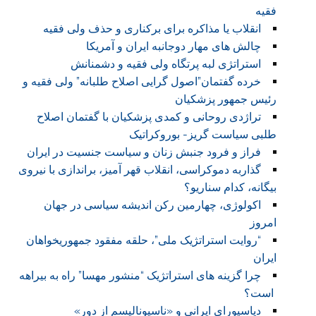
فقیه
انقلاب یا مذاکره برای برکناری و حذف ولی فقیه
چالش های مهار دوجانبه ایران و آمریکا
استراتژی لبه پرتگاه ولی فقیه و دشمنانش
خرده گفتمان”اصول گرایی اصلاح طلبانه” ولی فقیه و
رئیس جمهور پزشکیان
تراژدی روحانی و کمدی پزشکیان با گفتمان اصلاح
طلبی سیاست گریز- بوروکراتیک
فراز و فرود جنبش زنان و سیاست جنسیت در ایران
گذاربه دموکراسی، انقلاب قهر آمیز، براندازی با نیروی
بیگانه، کدام سناریو؟
اکولوژی، چهارمین رکن اندیشه سیاسی در جهان
امروز
“روایت استراتژیک ملی”، حلقه مفقود جمهوریخواهان
ایران
چرا گزینه های استراتژیک “منشور مهسا” راه به بیراهه
است؟
دیاسپورای ایرانی و «ناسیونالیسم از دور»