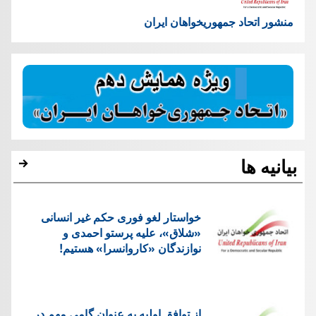
منشور اتحاد جمهوریخواهان ایران
بیانیه ها
خواستار لغو فوری حکم غیر انسانی
«شلاق»، علیه پرستو احمدی و
نوازندگان «کاروانسرا» هستیم!
از توافق اولیه به عنوان گامی مهم در