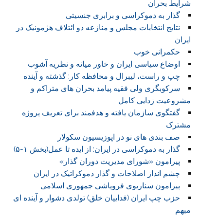
شرایط بحران
گذار به دموکراسی و برابری جنسیتی
نتایج انتخابات مجلس و منازعه دو ائتلاف هژمونیک در
ایران
حکمرانی خوب
اوضاع سیاسی ایران و خاور میانه و نظریه آشوب
چپ و راست، لیبرال و محافظه کار: گذشته و آینده
سرکوبگری ولی فقیه پیامد بحران های متراکم و
مشروعیت زدایی کامل
گفتگوی سازمان یافته و هدفمند برای تعریف پروژه
مشترک
صف بندی های نو در اپوزیسیون سکولار
گذار به دموکراسی در ایران: از ایده تا عمل(بخش ۱-۵)
پیرامون «شورای مدیریت دوران گذار»
چشم انداز اصلاحات و گذار دموکراتیک در ایران
پیرامون سناریوی فروپاشی جمهوری اسلامی
حزب چپ ایران (فداییان خلق) تولدی دشوار و آینده ای
مبهم