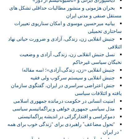
دیاسپورای ایرانی و «ناسیونالیسم از دور»
بحران هژمونی و منشور مطالبات حداقلی تشکل های
مستقل صنفی و مدنی ایران
بیانیه میرحسین موسوی و امکان سناریوی تعییرات
ساختاری تحمیلی
جنبش انقلابی زن، زندگی، آزادی و ضرورت حیاتی نهاد
ائتلافی
نسل جنبش انقلابی زن، زندگی، آزادی و وضعیت
نخبگان سیاسی غیرحاکم
جنبش انقلابی «زن، زندگی،آزادی»؛ (سه مقاله)
جنبش انقلابی و سیستم سرکوب ولی فقیه
جنش اعتراضی سراسری در ایران، گفتگوی سازمان
یافته و ائتلافات سیاسی
امنیت انسانی در حکومت درمانده جمهوری اسلامی
مدل سیاسی جمهوری خواهی و پراگماتیسم سیاسی
دموکراسی و اقتدارگرائی در اندیشه پراگماتیستی
“تحول مضاعف” راهبردی برای “زندگی خوب برای همه
” در ایران