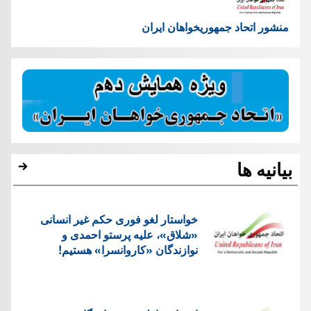
منشور اتحاد جمهوریخواهان ایران
بیانیه ها
خواستار لغو فوری حکم غیر انسانی
«شلاق»، علیه پرستو احمدی و
نوازندگان «کاروانسرا» هستیم!