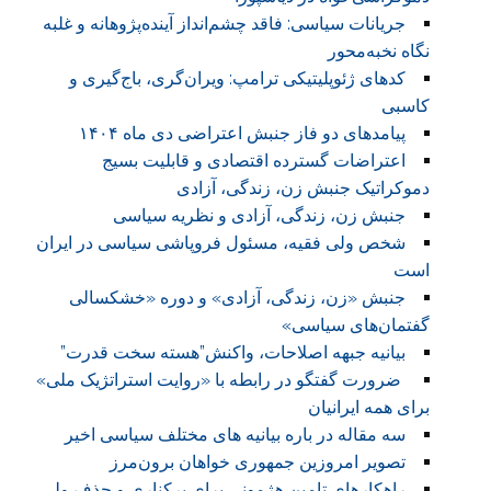
جریانات سیاسی: فاقد چشم‌انداز آینده‌پژوهانه و غلبه
نگاه نخبه‌محور
کدهای ژئوپلیتیکی ترامپ: ویران‌گری، باج‌گیری و
کاسبی
پیامدهای دو فاز جنبش اعتراضی دی ماه ۱۴۰۴
اعتراضات گسترده اقتصادی و قابلیت بسیج
دموکراتیک جنبش زن، زندگی، آزادی
جنبش زن، زندگی، آزادی و نظریه سیاسی
شخص ولی فقیه، مسئول فروپاشی سیاسی در ایران
است
جنبش «زن، زندگی، آزادی» و دوره «خشکسالی
گفتمان‌های سیاسی»
بیانیه جبهه اصلاحات، واکنش”هسته سخت قدرت”
ضرورت گفتگو در رابطه با «روایت استراتژیک ملی»
برای همه ایرانیان
سه مقاله در باره بیانیه های مختلف سیاسی اخیر
تصویر امروزین جمهوری خواهان برون‌مرز
راهکارهای تامین هژمونی برای برکناری و حذف ولی