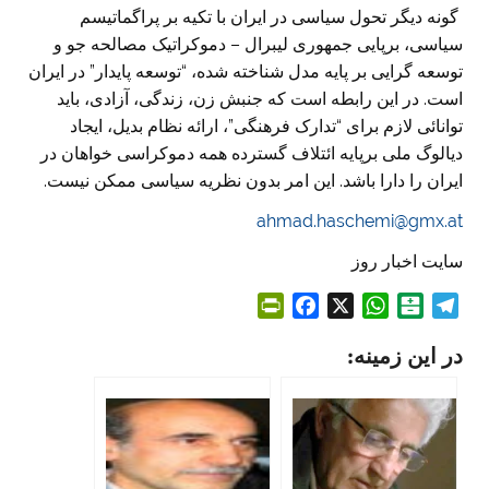
گونه دیگر تحول سیاسی در ایران با تکیه بر پراگماتیسم
سیاسی، برپایی جمهوری لیبرال – دموکراتیک مصالحه جو و
توسعه گرایی بر پایه مدل شناخته شده، “توسعه پایدار” در ایران
است. در این رابطه است که جنبش زن، زندگی، آزادی، باید
توانائی لازم برای “تدارک فرهنگی”، ارائه نظام بدیل، ایجاد
دیالوگ ملی برپایه ائتلاف گسترده همه دموکراسی خواهان در
ایران را دارا باشد. این امر بدون نظریه سیاسی ممکن نیست.
ahmad.haschemi@gmx.at
سایت اخبار روز
P
F
X
W
B
T
r
a
h
a
e
در این زمینه:
i
c
a
l
l
n
e
t
a
e
t
b
s
t
g
F
o
A
a
r
r
o
p
r
a
i
k
p
i
m