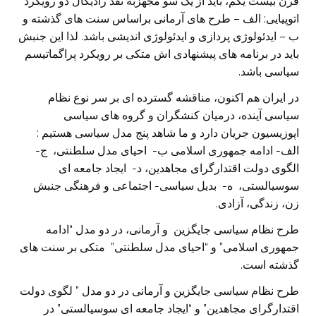
قرن بیست یکم، باید از یک سو مجهزبه نقد رادیکال دو رویکرد
اتوپیایی: الف – طرح های آرمانی براساس سنت های گذشته و
ب – ایدئولوژی پردازی و ایدئولوژی اندیشی باشد. لذا این جنبش
باید در برنامه های پیشنهادی اش متکی بر رویکرد پراگماتیسم
سیاسی باشد.
در ایران هم اکنون، مناقشه گسترده ای بر سر نوع نظام
سیاسی آینده، درمیان کنشگران و گروه های سیاسی
اپوزیسیون جریان دارد و ما شاهد پنج مدل سیاسی هستیم :
الف- ادامه جمهوری اسلامی ب- احیای مدل سلطنتی، ج-
الگوی دولت اقتدارگرای مجاهدین، د- ایجاد جامعه ای
سوسیالستی، ه- بدیل سیاسی- اجتماعی و فرهنگی جنبش
زن، زندگی، آزادی.
طرح نظام سیاسی جایگزین و آرمانی، در دو مدل “ادامه
جمهوری اسلامی” و “احیای مدل سلطنتی” متکی بر سنت های
گذشته است.
طرح نظام سیاسی جایگزین و آرمانی در دو مدل ” لگوی دولت
اقتدارگرای مجاهدین” و “ایجاد جامعه ای سوسیالستی” در