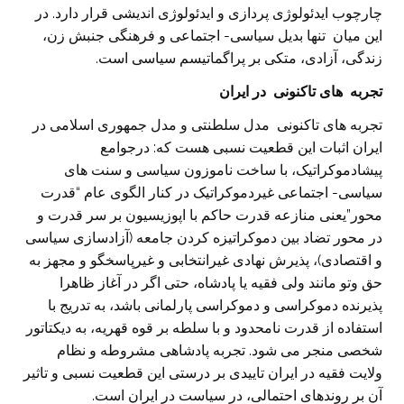
چارچوب ایدئولوژی پردازی و ایدئولوژی اندیشی قرار دارد. در
این میان تنها بدیل سیاسی- اجتماعی و فرهنگی جنبش زن،
زندگی، آزادی، متکی بر پراگماتیسم سیاسی است.
تجربه های تاکنونی در ایران
تجربه های تاکنونی مدل سلطنتی و مدل جمهوری اسلامی در
ایران اثبات این قطعیت نسبی هست که: درجوامع
پیشادموکراتیک، با ساخت ناموزون سیاسی و سنت های
سیاسی- اجتماعی غیردموکراتیک در کنار الگوی عام “قدرت
محور”یعنی منازعه قدرت حاکم با اپوزیسیون بر سر قدرت و
در محور تضاد بین دموکراتیزه کردن جامعه (آزادسازی سیاسی
و اقتصادی)، پذیرش نهادی غیرانتخابی و غیرپاسخگو و مجهز به
حق وتو مانند ولی فقیه یا پادشاه، حتی اگر در آغاز ظاهرا
پذیرنده دموکراسی و دموکراسی پارلمانی باشد، به تدریج با
استفاده از قدرت نامحدود و با سلطه بر قوه قهریه، به دیکتاتور
شخصی منجر می شود. تجربه پادشاهی مشروطه و نظام
ولایت فقیه در ایران تاییدی بر درستی این قطعیت نسبی و تاثیر
آن بر روندهای احتمالی، در سیاست در ایران است.