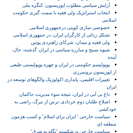
آرایش سیاسی مطلوب اپوزیسیون: کنگره ملی
انتخاب استراتژیک ولی فقیه با سمت گیری حکومت
اسلامی
خصوصی سازی کوپنی درجمهوری اسلامی
تشکل زدائی از کارگران ایران، در جمهوری اسلامی
ولی فقیه و میدان، شرکای راهبردی پوتین
شیوه بسیج و مبارزه سیاسی در ایران: گذشته، حال،
آینده
پوپولیسم حکومتی در ایران و چهره پوپولیستی طیفی
از اپوزیسون برونمرزی
تغییرات اقلیمی، پایداری اکولوژیک والگوهای توسعه در
ایران
داغ بی آبی در ایران، نتیجه سوء مدیریت حاکمان
اصلاح طلبان دوم خردادی: ترس از مرگ، راضی به
خودکشی
سیاست خارجی ” ایران برای اسلام” و کسب هژمون
منطقه ای
سیاست خارجی ورشکسته “نگاه به شرق”