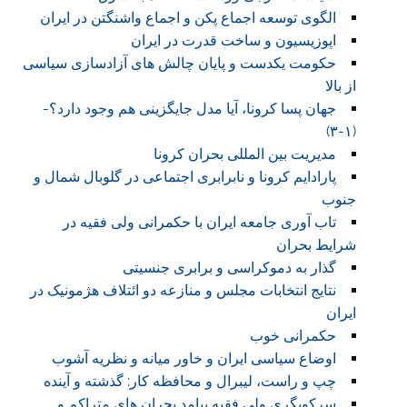
الگوی توسعه اجماع پکن و اجماع واشنگتن در ایران
اپوزیسیون و ساخت قدرت در ایران
حکومت یکدست و پایان چالش های آزادسازی سیاسی
از بالا
جهان پسا کرونا، آیا مدل جایگزینی هم وجود دارد؟-
(۱-۳)
مدیریت بین المللی بحران کرونا
پارادایم کرونا و نابرابری اجتماعی در گلوبال شمال و
جنوب
تاب آوری جامعه ایران با حکمرانی ولی فقیه در
شرایط بحران
گذار به دموکراسی و برابری جنسیتی
نتایج انتخابات مجلس و منازعه دو ائتلاف هژمونیک در
ایران
حکمرانی خوب
اوضاع سیاسی ایران و خاور میانه و نظریه آشوب
چپ و راست، لیبرال و محافظه کار: گذشته و آینده
سرکوبگری ولی فقیه پیامد بحران های متراکم و