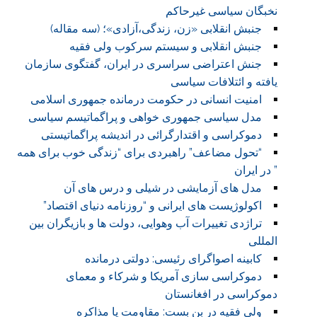
نخبگان سیاسی غیرحاکم
جنبش انقلابی «زن، زندگی،آزادی»؛ (سه مقاله)
جنبش انقلابی و سیستم سرکوب ولی فقیه
جنش اعتراضی سراسری در ایران، گفتگوی سازمان
یافته و ائتلافات سیاسی
امنیت انسانی در حکومت درمانده جمهوری اسلامی
مدل سیاسی جمهوری خواهی و پراگماتیسم سیاسی
دموکراسی و اقتدارگرائی در اندیشه پراگماتیستی
“تحول مضاعف” راهبردی برای “زندگی خوب برای همه
” در ایران
مدل های آزمایشی در شیلی و درس های آن
اکولوژیست های ایرانی و “روزنامه دنیای اقتصاد”
تراژدی تغییرات آب وهوایی، دولت ها و بازیگران بین
المللی
کابینه اصواگرای رئیسی: دولتی درمانده
دموکراسی سازی آمریکا و شرکاء و معمای
دموکراسی در افغانستان
ولی فقیه در بن بست: مقاومت یا مذاکره