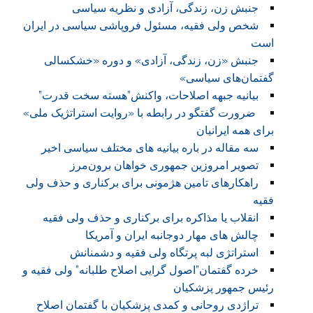
جنبش زن، زندگی، آزادی و نظریه سیاسی
شخص ولی فقیه، مسئول فروپاشی سیاسی در ایران
است
جنبش «زن، زندگی، آزادی» و دوره «خشکسالی
گفتمان‌های سیاسی»
بیانیه جبهه اصلاحات، واکنش”هسته سخت قدرت”
ضرورت گفتگو در رابطه با «روایت استراتژیک ملی»
برای همه ایرانیان
سه مقاله در باره بیانیه های مختلف سیاسی اخیر
تصویر امروزین جمهوری خواهان برون‌مرز
راهکارهای تامین هژمونی برای برکناری و حذف ولی
فقیه
انقلاب یا مذاکره برای برکناری و حذف ولی فقیه
چالش های مهار دوجانبه ایران و آمریکا
استراتژی لبه پرتگاه ولی فقیه و دشمنانش
خرده گفتمان”اصول گرایی اصلاح طلبانه” ولی فقیه و
رئیس جمهور پزشکیان
تراژدی روحانی و کمدی پزشکیان با گفتمان اصلاح