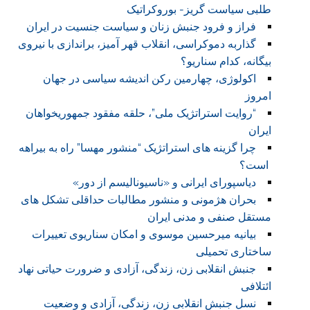
طلبی سیاست گریز- بوروکراتیک
فراز و فرود جنبش زنان و سیاست جنسیت در ایران
گذاربه دموکراسی، انقلاب قهر آمیز، براندازی با نیروی
بیگانه، کدام سناریو؟
اکولوژی، چهارمین رکن اندیشه سیاسی در جهان
امروز
“روایت استراتژیک ملی”، حلقه مفقود جمهوریخواهان
ایران
چرا گزینه های استراتژیک “منشور مهسا” راه به بیراهه
است؟
دیاسپورای ایرانی و «ناسیونالیسم از دور»
بحران هژمونی و منشور مطالبات حداقلی تشکل های
مستقل صنفی و مدنی ایران
بیانیه میرحسین موسوی و امکان سناریوی تعییرات
ساختاری تحمیلی
جنبش انقلابی زن، زندگی، آزادی و ضرورت حیاتی نهاد
ائتلافی
نسل جنبش انقلابی زن، زندگی، آزادی و وضعیت