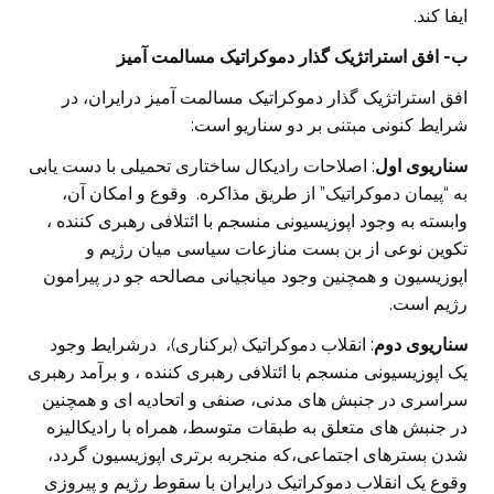
ایفا کند.
ب- افق استراتژیک گذار دموکراتیک مسالمت آمیز
افق استراتژیک گذار دموکراتیک مسالمت آمیز درایران، در
شرایط کنونی مبتنی بر دو سناریو است:
سناریوی اول
: اصلاحات رادیکال ساختاری تحمیلی با دست یابی
به “پیمان دموکراتیک” از طریق مذاکره. وقوع و امکان آن،
وابسته به وجود اپوزیسیونی منسجم با ائتلافی رهبری کننده ،
تکوین نوعی از بن بست منازعات سیاسی میان رژیم و
اپوزیسیون و همچنین وجود میانجیانی مصالحه جو در پیرامون
رژیم است.
سناریوی دوم
: انقلاب دموکراتیک (برکناری)، درشرایط وجود
یک اپوزیسیونی منسجم با ائتلافی رهبری کننده ، و برآمد رهبری
سراسری در جنبش های مدنی، صنفی و اتحادیه ای و همچنین
در جنبش های متعلق به طبقات متوسط، همراه با رادیکالیزه
شدن بسترهای اجتماعی،که منجربه برتری اپوزیسیون گردد،
وقوع یک انقلاب دموکراتیک درایران با سقوط رژیم و پیروزی