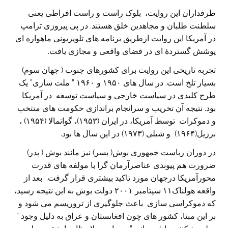
طرفداران این روایت، بلوک راست و راست افراطی یعنی
سلطنت طلبان و مجاهدین خلق هستند. در پی پیروزی ترامپ
در آمریکا این روایت ازطریق برنامه های تلویزیونی ماهواره ای
پوشش گستردۀ ای در فضای واقعی و مجازی یافت.
تجربه تاریخی این روایت برای کشورهای جنوب ( جهان سوم)
بسیار تلخ است. در سال های ۱۹۵۰ و ۱۹۶۰ ” ملت سازی” یک
طرح کلیدی در سیاست خارجی و سیاست توسعه در آمریکا
بود. نتیجه آن تخریب و سرانجام براندازی حکومت های منتخب
و دموکرات توسط آمریکا، در ایران (۱۹۵۳)، گواتمالا (۱۹۵۴) ،
برزیل(۱۹۶۴) و شیلی (۱۹۷۳) در این سال ها بود.
در دوران ریاست جمهوری بوش( پسر) نیز مانند بوش ( پدر)
ضرورت هم پیوندی عناصرآرمان گرا با مولفه های قدرت
محورآمریکا درجهان مورد تاکید بیشتری قرار گرفت. بعد از
واقعه هولناک۱۱ سپتامبر ۲۰۰۱ دولت بوش به این نتیجه رسید،
که دموکراسی سازی باعث جلوگیری از تروریسم می شود و
بر این مبنا، کشور های چون افغانستان و عراق به دلیل وجود ”