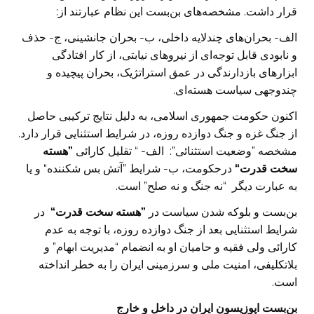
قرار داشت. مشخصه‌های بن‌بست این نظام عبارتند از:
الف- بحران‌های چندلایه داخلی، ب- بحران جانشینی، ج- حذف
و نابودی قابل توجه‌ای از نیروهای نیابتی، از کار افتادگی
ابزارهای بازدارندگی در عمق استراتژیک، بحران پیچیده و
چندوجهی سیاست هسته‌ای.
اکنون حکومت جمهوری اسلامی، به دلیل نتایج ترکیبی حاصل
از جنگ غزه و جنگ دوازده روزه، در شرایط استثنایی قرار دارد.
مشخصه ”وضعیت استثنائی”: الف- “ تقلیل کارائی
”هسته
سخت قدرت“
درحکومت، ب- شرایط ”آتش بس شکننده“ و یا
به عبارت دیگر “نه جنگ و نه صلح” است.
بن‌بست و بلوکه شدن سیاست در
”هسته سخت قدرت“
در
شرایط استثنایی بعد از جنگ دوازده روزه، با توجه به عدم
کارائی ولی فقیه و حامیان او به انضمام “مدیریت ابهام” و
بلاتکلیفی، امنیت ملی و سرزمینی ایران را به خطر انداخته
است.
بن‌بست اپوزیسون ایران در داخل و خارج