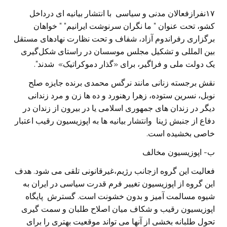
۱۷نفرازفعالان مدنی و سیاسی با انتشار بیانیه ای درداخل
کشو، تحت عنوان ” ما نگران سرنوشت ایرانیم” ” خواهان
برگزاری رفراندوم آزاد، شفاف و تحت نظارت نهادهای مستقل
بین المللی و تشکیل مجلس موسسان در راستای شکل‌گیری
یک دولت ملی و فراگیر، برای «گذار دموکراتیک» شدند”.
نقش برجسته زنانی مانند نرگس محمدی برنده جایزه صلح
نوبل، نسرین ستوده، زهرا رهنورد و ده ها زن و مرد زندانی
دیگر در زندان های جمهوری اسلامی یا در بیرون از زندان در
دفاع از جنبش ژینا وانتشار بیانیه ها به اپوزیسیون رقیب اعتبار
خاصی بخشیده است.
ب- اپوزیسیون مخالف
فعالیت این گروه ازجانب رژیم،غیرقانونی تلقی می شود. هدف
این گروه از اپوزیسیون تغییر فرم قدرت سیاسی در ایران به
شیوه مسالمت آمیز و بدون خشونت است. گسترش پایگاه
اپوزیسیون رقیب و شکاف میان اصلاح طلبان و سمت گیری
تحول طلبانه بخشی از آنها می تواند موقعیت بهتری را برای