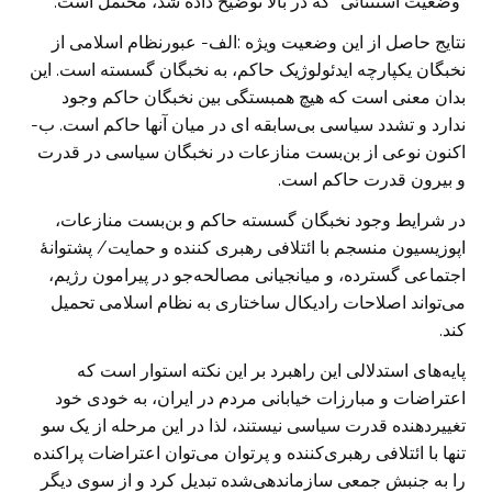
”وضعیت استثنائی” که در بالا توضیح داده شد، محتمل است.
نتایج حاصل از این وضعیت ویژه :الف- عبورنظام اسلامی از
نخبگان یکپارچه ایدئولوژیک حاکم، به نخبگان گسسته است. این
بدان معنی است که هیچ همبستگی بین نخبگان حاکم وجود
ندارد و تشدد سیاسی بی‌سابقه ای در میان آنها حاکم است. ب-
اکنون نوعی از بن‌بست منازعات در نخبگان سیاسی در قدرت
و بیرون قدرت حاکم است.
در شرایط وجود نخبگان گسسته حاکم و بن‌بست منازعات،
اپوزیسیون منسجم با ائتلافی رهبری کننده و حمایت/ پشتوانۀ
اجتماعی گسترده، و میانجیانی مصالحه‌جو در پیرامون رژیم،
می‌تواند اصلاحات رادیکال ساختاری به نظام اسلامی تحمیل
کند.
پایه‌های استدلالی این راهبرد بر این نکته استوار است که
اعتراضات و مبارزات خیابانی مردم در ایران، به خودی خود
تغییردهنده قدرت سیاسی نیستند، لذا در این مرحله از یک سو
تنها با ائتلافی رهبری‌کننده و پرتوان می‌توان اعتراضات پراکنده
را به جنبش جمعی سازماندهی‌شده تبدیل کرد و از سوی دیگر