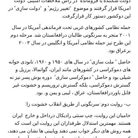
دولت شکننده یا فرومانده” در راس ملاحظات امنیتی دولت
امریکا قرار گرفتند و موضوع “تغییر رژیم” و “دولت سازِی” در
این دوکشور دستور کار قرارگرفت.
حمله نظامی کشورهای غربی تحت فرماندهی آمریکا در سال
۲۰۰۱ منجر به سرنگونی طالبان درافغانستان شد. مرحله دوم
این طرح تیز حمله نظامی آمریکا و انگلیس در سال ۲۰۰۳
برعراق بود.
حاصل ” ملت سازی” در سال های ۱۹۵۰ و ۱۹۶۰، نابودی جوانه
های دموکراسی در کشورهای مانند ایران، گواتمالا، برزیل و
شیلی بود و حاصل ” دموکراسی سازی” دوره بوش پسر نیز نه
گسترش دموکراسی، بلکه گسترش تروریسم و خشونت غیر
قابل باوردرافغانستان، عراق ، لیبی و یمن و.. بود.
ب- روایت دوم: سرنگونی از طریق انقلاب خشونت زا:
حامیان این روایت، چپ سنتی رادیکال درداخل و خارج ایران
هستند. مهمترین استدلال طرفداران این روایت این است که
همه روش های دیگر جواب نمی دهند وپایینی ها نشان می دهند،