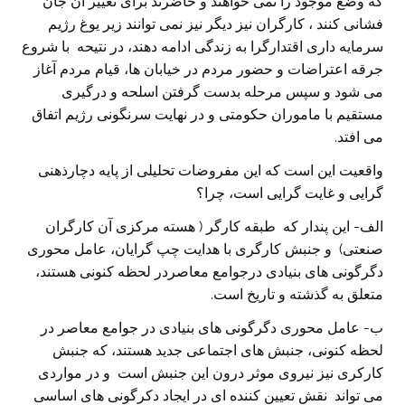
که وضع موجود را نمی خواهند و حاضرند برای تغییر آن جان
فشانی کنند ، کارگران نیز دیگر نیز نمی توانند زیر یوغ رژیم
سرمایه داری اقتدارگرا به زندگی ادامه دهند، در نتیحه با شروع
جرقه اعتراضات و حضور مردم در خیابان ها، قیام مردم آغاز
می شود و سپس مرحله بدست گرفتن اسلحه و درگیری
مستقیم با ماموران حکومتی و در نهایت سرنگونی رژیم اتفاق
می افتد.
واقعیت این است که این مفروضات تحلیلی از پایه دچارذهنی
گرایی و غایت گرایی است، چرا؟
الف- این پندار که طبقه کارگر ( هسته مرکزی آن کارگران
صنعتی) و جنبش کارگری با هدایت چپ گرایان، عامل محوری
دگرگونی های بنیادی درجوامع معاصردر لحظه کنونی هستند،
متعلق به گذشته و تاریخ است.
ب- عامل محوری دگرگونی های بنیادی در جوامع معاصر در
لحظه کنونی، جنبش های اجتماعی جدید هستند، که جنبش
کارکری نیز نیروی موثر درون این جنبش است و در مواردی
می تواند نقش تعیین کننده ای در ایجاد دکرگونی های اساسی