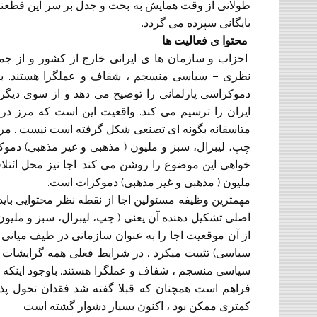
طولانی از وقت همایش به بحث و جدل بر سر این قطعنام
بایگانی سپرده می گردد.
محتوا ی فعالیت ها
احزاب و سازمان ها ی ایرانی خارج از کشور و از ج
نظری – سیاسی منسجم ، شفاف و عملگرا هستند. بیا
دموکراسی پارلمانی را توضیح می دهد و از سوی دیگر 
ایران را ترسیم می کند. واقعیت این است که مرز در
متاسفانه بگونه ای تصنعی شکل گرفته است نیست . مر
چپ، لیبرال، سبز و ملیون ( مذهبی و غیر مذهبی) دموکر
خواهی این موضوع را روشن می کند. اجا نیز محل ائتل
ملیون ( مذهبی و غیر مذهبی) دموکرات است.
مهمترین وظیفه مسئولین اجا از نقطه نظر محتوایی بای
اصلی تشکیل دهنده آن یعنی ( چپ، لیبرال، سبز و ملیون
از آن موقعیت اجا را به عنوان سازمانی در طیف میانی
سیاسی) تثبیت میکرد . در شرایط فعلی همه گرایشات
سیاسی منسجم ، شفاف و عملگرا هستند. باوجود اینکه د
فراهم است همچنان که قبلا گفته شد فقدان تحول پذ
کمتری ممکن بود ، اکنون بسیار دشوار گشته است