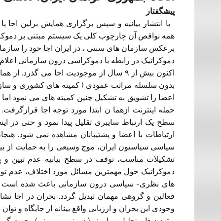
پیشگفتار
با انتشار بیانیه و سپس برگزاری همایش برلین اجا پا
همه نواقص آن چارچوب کلی یک سیستم مبتنی بر دموکراس
برعکس سازمان های سنتی ، در ایران اجا خود را سازمانی 
دموکراتیک در رابطه با دموکراسی درون سازمانی اعلام 
اکنون بیش از ۹ سال از موجودیت اجا می گذر
بدون سلسله مراتب عمودی ( کمیته های کشوری و سازمان
اعضا را تشویق به تشکیل چنین کمیته های می نمود اما 
جمله اینترنت ازهما ن ابتدا مورد توجه اجا قرارگرفت. 
سطح یک ارتباط سایبری تقلیل پیدا نمود و حتی در این
ارتباطات با اعضا و پشتیبانان مشاهده نمی شود. هیج
سیاسی سیاسیون ایران، موج وسیعی را به حمایت از بیا
تشکیلات مناسب، توقف در سطح بیانیه عدم تبین و پ
دموکراتیک حول مهمترین مسائل مورد اختلاف، عدم توج
های نظری- سیاسی درون سازمانی باعث شده است که اج
فعالین و گروهی مهمان تبدیل گردد. بحران در اجا ن
وجودی این بحران و ارزیابی واقع بینانه از جایگاه و ت
و تهدید ها و تحلیل پیرامونی( درونی و بیرونی)و جهت گ