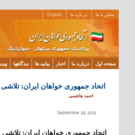
Ski
تماس با ما
در باره ما
English
t
conten
صفحه اول
درباره ما
اخبار
بیانیه ها
دیدگاهها
ویدی
اتحاد جمهوری خواهان ایران: تلاشی
احمد هاشمی
September 29, 2012
اتحاد جمهوری خواهان ایران: تلاشی 