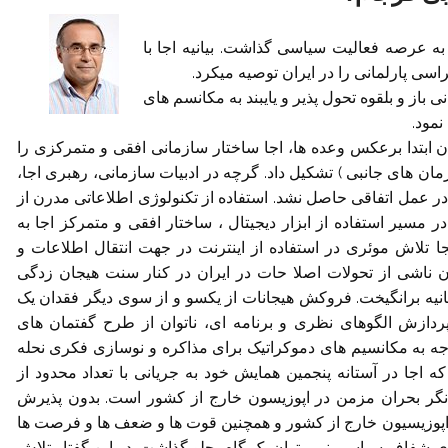
 به عرصه فعالیت سیاسی گذاشت. بیانیه اجا با
ی پارلمانی را در ایران توصیه میکرد.
باز و بلقوه تحول پذیر و یایبند به مکانسم های
نمود.
د. از همان ابتدا برعکس وعده ها، اجا ساختار سازمانی افقی و متمرکزی را
 های جانبی ) تشکیل داد. گرچه در ادبیات سازمانی، رهبری اجا،
در عمل اتفاقی حاصل نشد. استفاده از تکنولوژی اطلاعاتی مدرن از
در مسیر استفاده از ابزار دیجیتال ، ساختار افقی و متمرکز اجا به
جا تلاش موئری در استفاده از اینترنت در جهت انتقال اطلاعات و
ان ناشی از تحولات اصلا حات در ایران در کنار سنت هیجان زدگی
نیه برانگیخت. فروکش هیجانات از یکسو و از سوی دیگر فقدان یک
ردازش الگوهای نظری و برنامه ای، ناتوان از طرح گفتمان های
ه به مکانسیم های دموکراتیک برای مذاکره و نوسازی فکری نحله
ا در آستانه پنجمین همایش خود به جریانی با تعداد محدود از
شانگر بحران مزمن در اپوزیسون خارج از کشور است. بدون پذیرش
وان اپوزیسیون خارج از کشور و همچنین قوت ها و ضعف ها و فرصت ها
یری شفاف سیاسی نمی توان یک گام بجلو گذاشت. در این گفتار تلاش