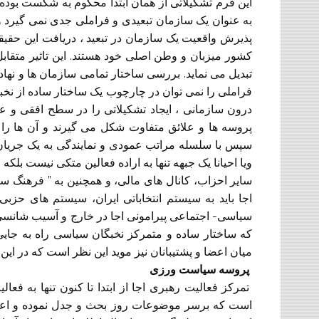
این فرم تشکیلاتی از همان ابتدا محکوم به شکست بوده ا
به عنوان یک سازمان تبعیدی و فراملی جدی نمی گیرد و 
پذیرش واقعیت یک سازمان در تبعید ، دریافت این حقیقت
کشور میزبان و وطن اصلی خود هستند. این تاثیر متقاب
تبدیل می نماید. بررسی ساختار تمامی سازمان ها و نه
فراملی را نمی توان در چارچوب یک ساختار ساده از نخبه
درون سازمانی ، ایجاد تشکیلاتی را در سطح افقی و
پروسه ها و علائق متفاوت شکل می گیرند و آن ها ر
سپس با سلسله مراتب عمودی و نمایندگی به یک جریان
ویا احیانا یک جبهه تنها به اراده فعالین متکی نیست بلکه
سایر احزاب، کانال های مالی، و همچنین به ” فرهنگ 
اجا باید به سیستم انتخاباتی ایران، سیستم های حزبی
سیاسی- اجتماعی پیرامونی اجا در خارج و آسیب شانس
که ساختار ساده و متمرکز نخبگان سیاسی راه به جایی
میان اعضا و پشتیبانان نیز موید این نظر است که در این
پروسه سیاست ورزی
تمرکز فعالیت رهبری اجا از ابتدا تا کنون تنها به فع
است که برسر موضوعات روز بحث و جدل نموده و اعلامیه 