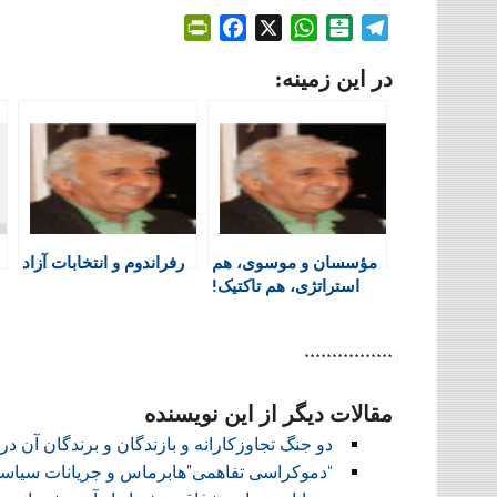
P
F
X
W
B
T
r
a
h
a
e
در این زمینه:
i
c
a
l
l
n
e
t
a
e
t
b
s
t
g
F
o
A
a
r
r
o
p
r
a
i
k
p
i
m
e
n
مؤسسان و موسوی، هم
رفراندوم و انتخابات آزاد
n
استراتژی، هم تاکتیک!
d
l
y
****************
مقالات دیگر از این نویسنده
دو جنگ تجاوزکارانه و بازندگان و برندگان آن د
“دموکراسی تفاهمی”هابرماس و جریانات سیاسی 