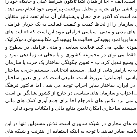
ست. الف – اجا از همان ابتدا تاکنون شرایط عینی و جایگاه خود را
تلاشی برای تجزیه و تحلیل موقعیت پیرامونی خود انجام نمی دهد .
 است که اکتور های فعال و پشتیبانان آن مدام تحت تاثیر متقابل
ل سازمان را از لحاظ کمیت و کیفیت فعالیت به یک جریان فراملی
اد های مدنی و مدنی- سیاسی فراملی موید این است که فعالیت های
 ها برپا نمود پیچیدگی فعالیت ها وپیچیدگی مکانیسمهای دموکراتیک
 عمودی طلب می کند. فعالیت سیاسی و مدنی فراملی در سطوح و
ا فقط می توان در مجموعه کشوری و یا محلی سازماندهی نمود و
 وسیع تبدیل کرد. ب – تعیین چگونگی ساختار یک حزب یا سازمان
 به به پارامتر هایی از قبیل : سیستم انتخاباتی، سیستم حزبی، ساختار
سیاسی- اجتماعی” مربوط است. طبیعی است که برای تعیین ساختار
 در ایران، ساختار سایر احزاب توجه می شد . اما فاکتور فرهنگ
ی احزاب و سازمان های سیاسی در خارج از کشور نشانگر این است
 نمی برد. تلاش های نافرجام اجا برای جمع آوری کمک های مالی
 سیستم ساختاری امکان تامین منابع مالی و امکانات وجود ندارد.
الیت های مجازی در شبکه سایبری است. تلاش مسئولین تنها در این
صادر نمایند. با توجه به اینکه استفاده از اینترنت و شبکه های