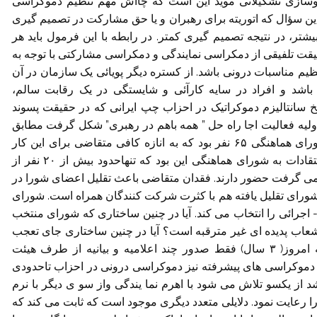
 نوسازی تشکیلاتی موید این است که چااش مهم تنظیم دموکراسی
ن سؤال که اتوریته برای رهبران و یا حق مشارکت در تصمیم گیری
ر، در نتیجه تصمیم گیری کمتر. در رابطه با این فرمول باید هر
قت تلفیقی از دمکراسی نمایندگی و دمکراسی مشارکتی با توجه به
م مناسبات درونی باشد. از کستره دیگر پویائی یک سازمان در آن
اشد و افراد در سایه کارآئی و شایستگی در یک رقابت سالم،
 سانتالیزم دموکراتیک در احزاب چپ ایرانی که در حقیقت پسوند
ولیه فعالیت اجا راه حل ” همه باهم در رهبری” شکل گرفت مطابق
اساسنامه مصوب همایش فرانکفورت تعداد اعضای شورای هماهنگی ۶۵ نفر بود که به انازه کافی متقاضی برای این کار
وجود نداشت! در همان زمان اکثریت قریب به اتفاق انتقادات به شورای هماهنگی این بود که تنهاحدود بیش از ۲۰ نفر از
 می گرفت حضور دارند. فقدان متقاضی باعث تقلیل اعضای شورا در
 شورای تقلیل یافته هم با کثرت شرکت کنندگان همراه است. شورای
اجرائی را انتخاب می کند. آیا در چنین ساختاری که شورای منتخب
عاب پدیده ای غیر مترقبه است؟ آیا در چنین ساختاری جای تعجب
است که همه فعالیت های اجا از همایش گذشته تا به امروز( ۳ سال) فقط صدور چند اعلامیه و بیانیه از طرف هیئت
دموکراسی های پیشرفته نیز دموکراسی درونی در احزاب تاحدودی
 از یکسو تلاش می شود با اهرم نما یندگی واز سو ی دیگر با نرم
رعایت نمود. دلایلی متعدد دیگری موجود است که ثابت می کند که