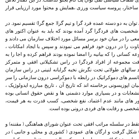
اختار، پروسه سیاست ورزی ،همایش و محتوا مورد ارزیابی قرار
ن به دو دسته عمده فرد گرا و تیم گرا( جمع گرا) تقسیم نمود. در
شخصیت های فردگرا گرد آمده بودند که باید به عنوان اکتور های
جمعی را در میان خود برسر مسائل مورد اختلاف سازمان می دادند و
ت را در درون خود فراهم می نمودند و سپس با ایجاد امکانات ،
کسانی را که بیانیه را امضا نموده بودند فراهم کرده و اجا را به
رفت مجموعه از افراد فردگرا در راس تشکیلاتی افقی و متمرکز
راد سالهای طولانی تحت نگرش نخبه گرایانه لنینی در راس سازمان
مکانسم های دموکراتیک در رابطه با دموکراسی درون سازمانی را سر
ان اپوزیسونی برخاسته اند که تاریخ آن ، تاریخ مبارزه ایدولوژیک ،
شعابات و در بسیاری موارد دشمنی ها و نقص حقوق انسانی بوده
تور های مانند عدم اعتماد، نفع شخصی، کسب قدرت به هر قیمت،
ی شخصی و رقابت های فردی درونی بوده است.
قط در سلسله مراتب افقی تحت عنوان شورای هماهنگی ( مقننه) و
ل) شکل گرفت و ارگان های عمودی ( کشوری و محلی و جانبی ) در