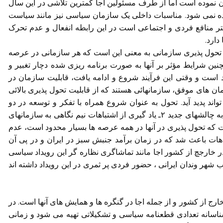
ن نموده است اما از طرف مسئولین اجا کمترین تلاشی در این سال
ه نمی شود. مناسبات داخلی یک سازمان سیاسی نیز مانند سیاست
تر منافع فردی و اجتماعی است در این رابطه انفعال و عدم تحرک
دارد.
 تحول پذیری سازمانی به معنی این است که هر سازمانی در عرصه
نین شرایط مؤثر بر آنها به صورت برنامه ریزی شده دچار تغبیر و
است و وقتی این فرآیند شروع و ادامه یافت، قابلیت سازمان در
ن های موفق، سازمانهائی هستند که از قابلیت تحول پذیری بالائی
اند پدید آید. تحول به عنوان شروع همراه با تفکر و توسعه در دو
رفتار جدید خود را نشان می دهد: ۱ـ توانائی برای پاسخ به چالشهای جدید ۲ـ یاد گیری از اشتباهات نیم نگاهی به سازمانهای
ت که تحول پذیری در آنها در همه عرصه ها بسیار محدود است، عدم
باهات باعث شد که در زمان برآمد جنبش سبز در ایران و در پی آن
ر خارجچ از کشور اجا مانند تماشاگری نظاره گر این رویداد سیاسی
لب شهر وندان ایرانی ، حضور فردی پر ثمری در این رویداد داشته اند
رج از کشور و از جمله اجا در گنگره ها و همایش های آنها است. در
رشناسانه تعدادی قطعنامه سیاسی و تشکیلاتی تهیه می شود و زمانی