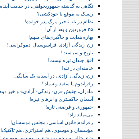
نگاهی به گذشته جمهوریخواهی، در خدمت آینده!
ریسک به موقع یا خودکشی؟
نظام در تله تاخیر مرگ پدر خوانده!
۲۵ فروردین و بعد از آن!
بهاره هدایت و جاگیری‌های مبهم!
زن-زندگی-آزادی: فراسوسیال-دموکراسی!
تاریخ و سیاست!
افق چندان تیره نیست!
خامنه‌ای در تله!
زن، زندگی، آزادی، در آستانه یک سالگی
رفراندوم یا سفید و سیاه؟
مادران، جنبش «زن- زندگی- آزادی» و خیز دوم
آسمان خاکستری و ابر‌های تیره!
جمهوری و فرصتی تازه!
می‌نماید راه!
رفراندم قانون اساسی، مجلس موسسان!
مؤسسان و موسوی، هم استراتژی، هم تاکتیک!
جای خالی میرحسین، جای پر مهندس موسوی!