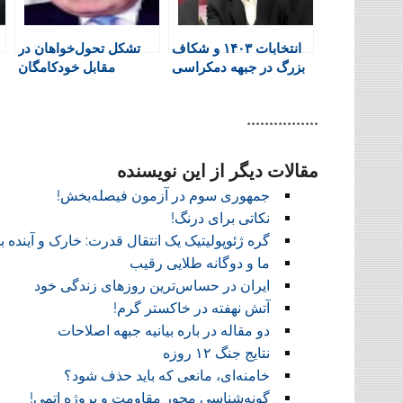
i
k
p
i
m
e
n
انتخابات ۱۴۰۳ و شکاف
تشکل تحول‌خواهان در
n
بزرگ در جبهه دمکراسی
مقابل خودکامگان
d
l
y
****************
مقالات دیگر از این نویسنده
جمهوری سوم در آزمون فیصله‌بخش!
نکاتی برای درنگ!
گره ژئوپولیتیک یک انتقال قدرت: خارک و آینده ب
ما و دوگانه طلایی رقیب
ایران در حساس‌ترین روزهای زندگی خود
آتش نهفته در خاکستر گرم!
دو مقاله در باره بیانیه جبهه اصلاحات
نتایج جنگ ۱۲ روزه
خامنه‌ای، مانعی که باید حذف شود؟
گونه‌شناسی محور مقاومت و پروژه اتمی!