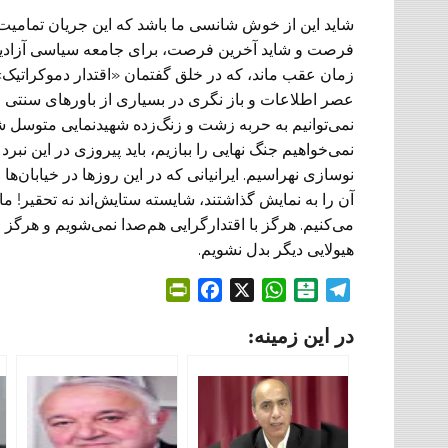
شاید این از خوش شانسی ما باشد که این جریان تمامیت‌خ
فرصت و شاید آخرین فرصت، برای جامعه سیاسی آزادیخواه ا
زمان عقب ماند، که در خلق گفتمان «اقتدار دموکراتیک»
عصر اطلاعات و باز نگری در بسیاری از باور‌های سنتی 
نمی‌‌توانیم به حربه زشت و زنگ‌زده شهیدنمایی متوسل شوی
نمی‌‌خواهیم جنگ نهایی را ببازیم، باید پیروزی در این نبرد
نوسازی نهراسیم. ایرانیانی که در این روز‌ها در خیابان‌ه
آن را به نمایش گذاشتند، شایسته ستایش‌اند نه تحقیر! ما
می‌کنیم. هرگز با اقتدارگرایی هم‌صدا نمی‌‌شویم و هرگز از
هیولایی دیگر بدل نشویم.
P
F
X
W
B
T
r
a
h
a
e
در این زمینه:
i
c
a
l
l
n
e
t
a
e
t
b
s
t
g
F
o
A
a
r
r
o
p
r
a