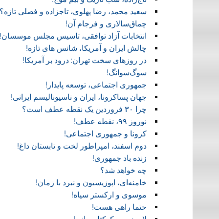
سعید محمد، رضا پهلوی، تاجزاده و فصلی تازه؟
چماق‌سالاری و فرجام آن!‏
انتخابات آزاد توافقی، تاسیس مجلس موسسان!‏
چالش ایران و آمریکا، شانس های تازه!
در روز‌های سخت تهران: درود بر آمریکا!
سوگ‌‌سوانگ!‏
جمهوری اجتماعی، توسعه پایدار!
جهان پساکرونا، ایران و ناسیونالیسم ایرانی!
چرا ۳۰ فروردین یک نقطه عطف است؟
نوروز ۹۹، نقطه عطف!‏
کرونا و جمهوری اجتماعی!‏
دوم اسفند، امپراطور لخت و تابستان داغ!
زنده باد جمهوری!
چه خواهد شد؟
خامنه‌ای، اپوزیسیون و نبرد با زمان!
موسوی و ارکستر سیاه!
حتما راهی هست!