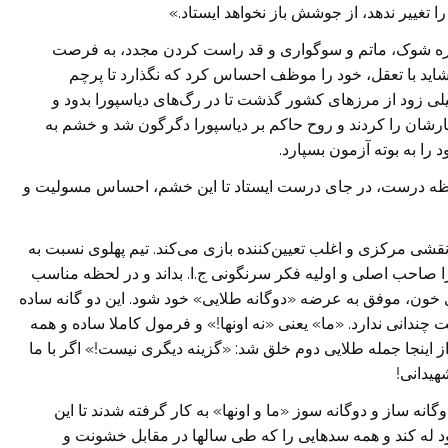
ا تغییر ندهد، از جوشش باز نخواهد ایستاد.»
وره شوک، ماتم و سوگواری و قد راست کردن مجدد، به فرصت
 شاید با تعقل، خود را موظف احساس کرد که نگذارد تا پرچم
لی زود از مرز‌های کشور گذشت تا در رگ‌های دیاسپورا بدود و
ارشان را کردند و روح حاکم بر دیاسپورا دگرگون شد و خشم به
را به بوته آزمون بسپارد.
 لحظه درست، در جای درست ایستاد تا این خشم، احساس مسولیت و
نقشی مرکزی و اغلب تعیین‌کننده بازی می‌کند. تیم پهلوی نسبت به
 صاحب اصلی و اولیه فکر سرنگونی ج.ا. بداند و در لحظه مناسب
اری شدن رودخانه‌های خون، موفق به عرضه «دوگانه طلایی» خود شود. این دو گانه ساده
چندانی ندارد. «ما» یعنی «نه اونها!» و فرمول کاملا ساده و همه
از اینجا جمله طلایی دوم خلق شد: «گزینه دیگری نیست!» اگر با ما
هیدانی!
ه ساز و دوگانه سوز «ما و اونها» به کار گرفته شدند تا این
ود له کند و همه سد‌هایی را که طی سالها در مقابل خشونت و