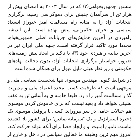
منشور جمهوریخواهی(۲) که در سال ۲۰۰۳ به امضای بیش از
هزار تن از سرآمدان جنبش برای دموکراسی رسید، برگزاری
انتخابات آزاد را به مثابه راه مسالمت آمیز عبوراز انسداد
سیاسی و بحران حکمرانی، پیش نهاده است. این اندیشه
راهبردی در آخرین همایش‌های جریانات اصلی جمهوریخواه،
مجددا مورد تاکید قرار گرفته است. جبهه ملی ایران نیز در
آخرین بیانیه راهبردی خود (۳)، با تاکید بر ایجاد پیش زمینه‌های
ضرور، خواستار برگزاری انتخابات آزاد، بدون دخالت نهاد‌های
حکومتی و زیر نظر هیتی قابل قبول برای همگان شده است.
در شرایط کنونی مهندس موسوی تنها شخصیت سیاسی ملی و
موجهی است که ظرفیت کسب مجدد اعتماد ملی و مدیریت
گذار مسالمت آمیز را دارد. طبعا خامنه‌ای به آسانی تن به عقب
نشینی نخواهد داد و بعید نیست که برای خاموش کردن موسوی
هم خیالات خامی در سر بپروراند. کسی با پروفیل موسوی یک
ذخیره استراتژیک و یک “سرمایه نمادین” برای کشور بلا کشیده
ماست. تامین امنیت او و ایجاد فضا برای آنکه بتواند حرکت کند،
امروز مهم ترین وظیفه ما فعالین سیاسی در داخل و خارج از