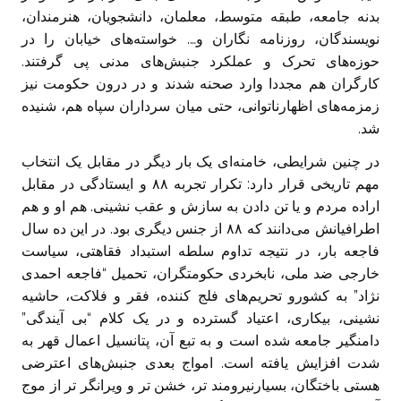
بدنه جامعه، طبقه متوسط، معلمان، دانشجویان، هنرمندان،
نویسندگان، روزنامه نگاران و…. خواسته‌های خیابان را در
حوزه‌های تحرک و عملکرد جنبش‌های مدنی پی گرفتند.
کارگران هم مجددا وارد صحنه شدند و در درون حکومت نیز
زمزمه‌های اظهارناتوانی، حتی میان سرداران سپاه هم، شنیده
شد.
در چنین شرایطی، خامنه‌ای یک بار دیگر در مقابل یک انتخاب
مهم تاریخی قرار دارد: تکرار تجربه ۸۸ و ایستادگی در مقابل
اراده مردم و یا تن دادن به سازش و عقب نشینی. هم او و هم
اطرافیانش می‌دانند که ۸۸ از جنس دیگری بود. در این ده سال
فاجعه بار، در نتیجه تداوم سلطه استبداد فقاهتی، سیاست
خارجی ضد ملی، نابخردی حکومتگران، تحمیل “فاجعه احمدی
نژاد” به کشورو تحریم‌های فلج کننده، فقر و فلاکت، حاشیه
نشینی، بیکاری، اعتیاد گسترده و در یک کلام “بی آیندگی”
دامنگیر جامعه شده است و به تبع آن، پتانسیل اعمال قهر به
شدت افزایش یافته است. امواج بعدی جنبش‌های اعترضی
هستی باختگان، بسیارنیرومند تر، خشن تر و ویرانگر تر از موج