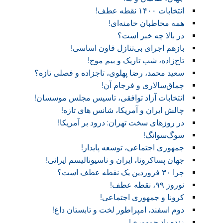
انتخابات ۱۴۰۰ نقطه عطف!‏
همه مخاطبان خامنه‌ای!
در بالا چه خبر است؟‎ ‎
بازهم اجرای بی‌تنازل قاون اساسی!
تاج‌زاده، شب تاریک و بیم موج!
سعید محمد، رضا پهلوی، تاجزاده و فصلی تازه؟
چماق‌سالاری و فرجام آن!‏
انتخابات آزاد توافقی، تاسیس مجلس موسسان!‏
چالش ایران و آمریکا، شانس های تازه!
در روز‌های سخت تهران: درود بر آمریکا!
سوگ‌‌سوانگ!‏
جمهوری اجتماعی، توسعه پایدار!
جهان پساکرونا، ایران و ناسیونالیسم ایرانی!
چرا ۳۰ فروردین یک نقطه عطف است؟
نوروز ۹۹، نقطه عطف!‏
کرونا و جمهوری اجتماعی!‏
دوم اسفند، امپراطور لخت و تابستان داغ!
زنده باد جمهوری!