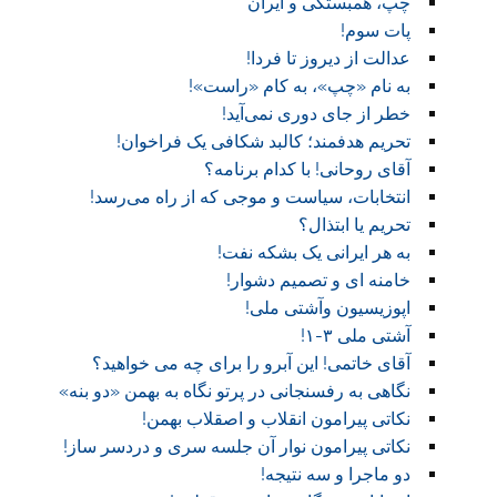
چپ، همبستگی و ایران
پات سوم!
عدالت از دیروز تا فردا!
به نام «چپ»، به کام «راست»!
خطر از جای دوری نمی‌آید!
تحریم هدفمند؛ کالبد شکافی یک فراخوان!
آقای روحانی! با کدام برنامه؟
انتخابات، سیاست و موجی که از راه می‌رسد!
تحریم یا ابتذال؟
به هر ایرانی یک بشکه نفت!
خامنه ای و تصمیم دشوار!
اپوزیسیون وآشتی ملی!
آشتی ملی ۳-۱!
آقای خاتمی! این آبرو را برای چه می خواهید؟
نگاهی به رفسنجانی در پرتو نگاه به بهمن «دو بنه»
نکاتی پیرامون انقلاب و اصقلاب بهمن!
نکاتی پیرامون نوار آن جلسه سری و دردسر ساز!
دو ماجرا و سه نتیجه!