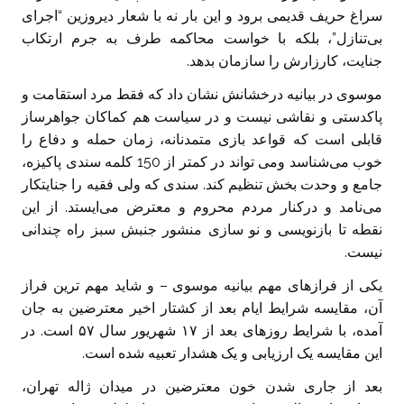
سراغ حریف قدیمی برود و این بار نه با شعار دیروزین “اجرای
بی‌تنازل”، بلکه با خواست محاکمه طرف به جرم ارتکاب
جنایت، کارزارش را سازمان بدهد.
موسوی در بیانیه درخشانش نشان داد که فقط مرد استقامت و
پاکدستی و نقاشی نیست و در سیاست هم کماکان جواهرساز
قابلی است که قواعد بازی متمدنانه، زمان حمله و دفاع را
خوب می‌شناسد ومی تواند در کمتر از 150 کلمه سندی پاکیزه،
جامع و وحدت بخش تنظیم کند. سندی که ولی فقیه را جنایتکار
می‌نامد و درکنار مردم محروم و معترض می‌ایستد. از این
نقطه تا بازنویسی و نو سازی منشور جنبش سبز راه چندانی
نیست.
یکی از فراز‌های مهم بیانیه موسوی – و شاید مهم ترین فراز
آن، مقایسه شرایط ایام بعد از کشتار اخیر معترضین به جان
آمده، با شرایط روز‌های بعد از ۱۷ شهریور سال ۵۷ است. در
این مقایسه یک ارزیابی و یک هشدار تعبیه شده است.
بعد از جاری شدن خون معترضین در میدان ژاله تهران،