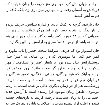
سراسر جهان بدل کرد. موسوی مچ حریف را چنان خواباند که
فریادش به آسمان رفت و نه تنها زیر میز بازی زد، بلکه کافه را
هم به آتش کشید.
خان بازنده، گرچه به کمک ایادی و قداره بندانش، حریف برنده
را بار دیگر در بند و حصر کرد، اما هرگز نتوانست از زیر بار
ضرباتی که در ۸۸ خورد، کمر راست کند و شاید هیچ شبی هم
نتوانسته باشد از ترس “فتنه” سری به آرامش بر بالین بگذارد.
خان امیدوار بود که حریف، شرایط سخت حصر را تاب نیاورد و
کمر خم کند. اما موسوی که در این میانه، به “میر” خیل
دوستدارانش بدل شده بود، با شعار “صبر و استقامت”، مهر
سکوت بر لب نهاد و نظاره گر صحنه ماند تا روز موعود فرا
برسد و اینک که هیچ بودگان، هستی باختگان، تحقیر شدگان و
قربانیان تبعیض و فقر به صحنه آمده‌اند و دست حریف
ورشکسته هم از هر زمان دیگری خالی تر شده است، به زعم
موسوی، ظاهرا زمان موعود فرا رسیده است تا آرایش جدید
اجتماعی را به زبان سیاست ترجمه کرده، به بازی‌های خسته
کننده و اغلب آزار دهنده مدعیان اصلاحات پایان داده، یک سر به