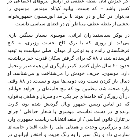
اگر خیزش آبان نقطه عطفی در آرایش نیروهای اجتماعی در
کشور باشد – که هست، بیانیه کوتاه مهندس موسوی را
می‌توان در کنار و در پیوند با برآمد اپوزیسیون جمهوریخواه،
بخشی از نقطه عطف متناظر آن در فضای سیاسی دانست.
در پوکر سیاستمداران ایرانی، موسوی بسیار سنگین بازی
می‌کند. از روزی که با ترک کاخ نخست وزیری، به کنج
فرهنگستان رانده و به نوعی از میدان اصلی سیاست به تبعید
فرستاده شد، تا ۸۸ که برای گرفتن سکان قدرت خیز برداشت،
حدود ۲۰ سال طول کشید. کمتر بازیگری این همه صبر و تحمل
دارد. موسوی، حریف خودش را می‌شناخت و می‌شناسد. او
دنبال باز کردن دست رده دومی‌ها نبود و نیست. در ۸۸ وقتی
وارد صحنه شد، مطمین بود که مچ خامنه‌ای را خواهد خواباند.
در آن روزگار که خامنه‌ای جز یکی – دو سرباز و شاهی بدقواره
که در لباس رییس جمهور وبال گردنش شده بود، کارت
برنده‌ای در دست نداشت، موسوی با شعار حداقلی “اجرای
بی‌تنازل قانون اساسی”، از منفذ انتخابات ریاست جمهوری وارد
شد و بزرگترین وحدت و همدلی ملی را علیه اقتدار خامنه‌ای
سازمان داد و رنگ سبز را به رنگ هویت و افتخار ایرانیان در