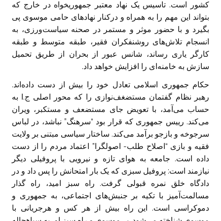
کشور است. تاسیس یک نهاد معتبر جمهوریخواه در خارج که
بتواند این مهم را به همراه و درکنار نهاد‌های حامی موسوی پی
بگیرد و با حضور موثر و مستمر در صحنه سیاست‌ورزی، به
انسجام تلاش‌های روشنفکران فقیر، طبقه متوسط و طبقه
کارگر یاری رساند، شانس عبور از بحران از طریق تحمیل
سازش به خامنه‌ای را افزایش خواهد داد.
حکام جمهوری اسلامی تعادل خود را بیش از دست داده‌اند.
رهبر نظام گفتمان مستضغف‌نوازی را که محور اصلی ج.ا به
حساب می‌آمد، با تعویض جای مستضعف و مستکبر، ویران
می‌کند. رییس جمهوری که قرار بود “سرهنگ” نباشد، در لباس
سرجوخه و بازجو برآمد می‌کند. ساختار سیاسی مبتنی بر ولایت
فقیه و بازی “اصلاح طلب- اصولگرا” اعتماد مردم را از دست
داده است. جامعه به هوای تازه و نیرویی با پروفیلی دیگر
نیازمند است: پروفیل سبزی که یک بار امتحانش را پس داد و در
دادگاه خلق نمره قبولی گرفت. راه سبز امید، راه گذار
مسالمت‌آمیز با تکیه بر جنبش‌های اجتماعی، به جمهوری و
دموکراسی است. این راه بیش از هر کس و هرجریانی با
موسوی شناخته می‌شود. بی‌موسوی و راه سبز او، به سیاهچاله