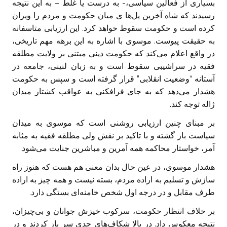
بسیاری از فعالین سیاسی،- به درست یا غلط – به این نتیجه
رسیدند که شاه آخرین پل‌ها ی میان حکومت و مردم را ویران
کرده است و حکومت سقوط خواهد کرد. این ارزیابی متاسفانه
به حقیقت پیوست. موسوی با اشاره به این برهه مهم تاریخی،
در واقع اعلام می‌کند که حکومت دینی مبتنی بر ولایت مطلقه
فقیه در سراشیبی سقوط است و به زبان لنینی، جامعه در
آستانه “وضعیت انقلابی” قرار گرفته است و سپس به حکومت
هشدار می‌دهد که به جای فرافکنی به عواقب کشتار میدان
ژاله توجه کند.
بر مبنای چنین ارزیابی روشنی است که موسوی به میدان
سیاست باز گشته و با تاکید بر نقش ولی مطلقه فقیه به مثابه
آمر، خواستار محاکمه همه آمرین و مباشرین جنایت می‌شود.
هشدار موسوی، در عین حال بدان معنی هم هست که هنوز راه
سازش و تسلیم به اراده مردم، بسته نیست و همه چیز به اراده
طرف مقابل و در درجه اول شخص خامنه‌ای بستگی دارد.
بر خلاف انتظار حکومت، سرکوب خیزش جوانان و بی‌چیزان،
نتیجه معکوس داد. در بالا شکاف‌های جدی سر باز کردند و در