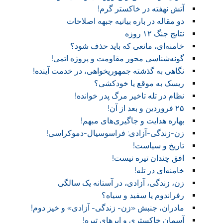
آتش نهفته در خاکستر گرم!
دو مقاله در باره بیانیه جبهه اصلاحات
نتایج جنگ ۱۲ روزه
خامنه‌ای، مانعی که باید حذف شود؟
گونه‌شناسی محور مقاومت و پروژه اتمی!
نگاهی به گذشته جمهوریخواهی، در خدمت آینده!
ریسک به موقع یا خودکشی؟
نظام در تله تاخیر مرگ پدر خوانده!
۲۵ فروردین و بعد از آن!
بهاره هدایت و جاگیری‌های مبهم!
زن-زندگی-آزادی: فراسوسیال-دموکراسی!
تاریخ و سیاست!
افق چندان تیره نیست!
خامنه‌ای در تله!
زن، زندگی، آزادی، در آستانه یک سالگی
رفراندوم یا سفید و سیاه؟
مادران، جنبش «زن- زندگی- آزادی» و خیز دوم!
آسمان خاکستری و ابر‌های تیره!