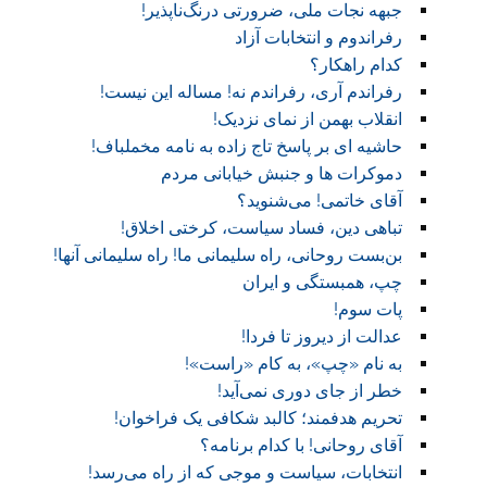
جبهه نجات ملی، ضرورتی درنگ‌ناپذیر!
رفراندوم و انتخابات آزاد
کدام راهکار؟
رفراندم آری، رفراندم نه! مساله این نیست!
انقلاب بهمن از نمای نزدیک!
حاشیه ای بر پاسخ تاج زاده به نامه مخملباف!
دموکرات ها و جنبش خیابانی مردم
آقای خاتمی! می‌شنوید؟
تباهی دین، فساد سیاست، کرختی اخلاق!
بن‌بست روحانی، راه سلیمانی ما! راه سلیمانی آنها!
چپ، همبستگی و ایران
پات سوم!
عدالت از دیروز تا فردا!
به نام «چپ»، به کام «راست»!
خطر از جای دوری نمی‌آید!
تحریم هدفمند؛ کالبد شکافی یک فراخوان!
آقای روحانی! با کدام برنامه؟
انتخابات، سیاست و موجی که از راه می‌رسد!