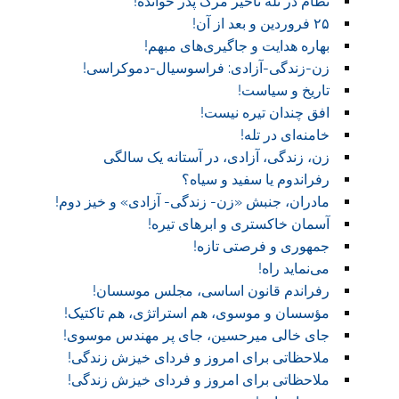
نظام در تله تاخیر مرگ پدر خوانده!
۲۵ فروردین و بعد از آن!
بهاره هدایت و جاگیری‌های مبهم!
زن-زندگی-آزادی: فراسوسیال-دموکراسی!
تاریخ و سیاست!
افق چندان تیره نیست!
خامنه‌ای در تله!
زن، زندگی، آزادی، در آستانه یک سالگی
رفراندوم یا سفید و سیاه؟
مادران، جنبش «زن- زندگی- آزادی» و خیز دوم!
آسمان خاکستری و ابر‌های تیره!
جمهوری و فرصتی تازه!
می‌نماید راه!
رفراندم قانون اساسی، مجلس موسسان!
مؤسسان و موسوی، هم استراتژی، هم تاکتیک!
جای خالی میرحسین، جای پر مهندس موسوی!
ملاحظاتی برای امروز و فردای خیزش زندگی!
ملاحظاتی برای امروز و فردای خیزش زندگی!