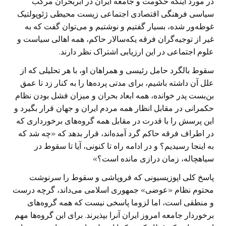
در مورد اینکه حکومت و جامعه ایران در ابربحران مرکب
سیاسی فرهنگی اقتصادی اجتماعی زیست محیطی ژئوپولتیک
غوطه‌ور شده، بسیار گفتیم و نوشتیم و می‌توان گفت که به
غیر از توجیه‌گران فرقه یکه‌سالار حاکم، همه اهالی سیاست و
علوم اجتماعی در این ارزیابی اشتراک نظر دارند.
سقوط بالگرد حامل رئیسی و همراهان او، با هر تحلیلی که از
علل آن داشته باشیم، برای مدتی پرده‌ها را به کنار زد تا عمق
بن‌بست پدر خوانده، همه ابعاد بحران و میزان فشل بودن نظام
حکمرانی در مقابل انظار همه مردم ایران و جهان قرار بگیرد و
این پرسش را با قدرت در مقابل همه گروه‌های برخورداری که
در اطراف فرقه حاکم گرد آمده‌اند، قرار بدهد که «چه شد که
به اینجا رسیدیم؟ و در ادامه راه تا کنونی، آیا تا سقوط در
سیاهچاله، زمان درازی مانده است؟»
پاسخ کلی اپوزیسیونی که فروپاشی و سقوط را سرنوشت
محتوم نظام «عوضی» جمهوری اسلامی می‌داند، گرچه درست
و منطقی است، اما لزوما پاسخی نیست که همه گروه‌های
برخوردار جامعه امروز ایران آنرا بپذیرند. برای این گروه‌ها مهم