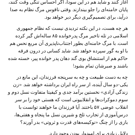
آغاز کنند و شاید هم در این سودا، اگر احساس تنگی وقت کنند،
پایان خامنه‌ای را جلو بیندازند. وقتی ناقوس مرگ نظام به صدا
درآید، برای تصمیم‌گیری دیگر دیر خواهد بود.
هر چه هست، در این نکته تردیدی نیست که نظام جمهوری
اسلامی در تله تاخیر مرگ پدرخوانده ۸۵ ساله‌اش گیر کرده
است. با مرگ خامنه‌ای بطور اجتناب‌ناپذیری آن مربع نحس هم
با او به گور سپرده خواهد شد. شاید کسانی در درون فرقه
حاکم هم از استنشاق بوی گند دهان پدر خوانده پیر، خسته شده
باشند و صبرشان تمام بشود!
چه به دست طبیعت و چه به سرپنجه فرزندان، این مانع در
یکی-دو سال آینده، از سر راه ایران برداشته خواهد شد. «زن
زندگی آزادی» نخستین برآمد جدی و کیفیتا متفاوت نسل دوم و
سوم دموکرات‌ها و انقلابیونی است که هستی خود را بر سر
انقلاب عوضی ۵۷ باختند. آیا فرزندان ما خواهند توانست با
درس‌آموزی از تجارب تلخ و شیرین نسل ما پنجاه و هفتی‌ها،
بازی را از چنگ «نوکیسه‌های قدرت و ثروتی» بدر آورند؟
دلایل زیادی برای امیدوار بودن وجود دارد.