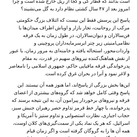
است بدانند که قطار کی و کجا از ریل خارج شده است و چرا
امروز بعد از ۴۷ سال کشتی نظام دارد به گل می‌نشیند؟
پاسخ این پرسش فقط این نیست که ائتلاف بزرگ حکومتی
مرکب از روحانیت، تجار بازار و اوباش اطراف میدان‌ها با
فن‌سالاران و دیوان‌سالاران، در طول زمان به یک فرقه
نظامی‌امنیتی زیر چتر ابرسرمایه‌داران پروچینی و
واردات‌محور، استحاله یافته و خامنه‌ای به مرور زمان، با عبور
از نقش هماهنگ‌کننده نیروهای سهیم در قدرت، به مقام
پدرخواندگی فرقه مافیایی حاکم، جمهوری اسلامی را نامعاصر
و لاغر نمود و آنرا در بحران غرق کرده است.
این‌ها بخش بزرگی از پاسخ‌اند، اما هنوز همه آن نیستند. این
پاسخ وقتی کامل خواهد شد که گروه‌های بیشتری از اعضای
فرقه و نیرو‌های برخوردار پیرامون آن، به این نتیجه برسند که
پدرخوانده، با چهار خط قرمز تداوم حصر رهبران جنبش سبز،
حجاب اجباری، نظارت استصوابی و تداوم ستیز با آمریکا و
اسرائیل، که هر یک نماد یکی از سمت‌گیری‌های کلان اوست،
همه آن ها را به گروگان گرفته است و اگر زمان قیام