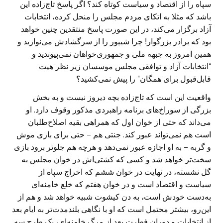
سپاه را از اقتصاد و سیاست ‏کوتاه کند؟ اگر پاسخ تاج‌زاده این
باشد که مثلا به اتکای مردم مجلس را منحل کرده، ‏انتخابات
آزاد برگزار می‌کند، در این صورت پاسخ منتقدین چنین خواهد
بود که برادر ‏بزرگوار! چرا شیپور را از سرگشادش می‌نوازید و
همین امروز به جبهه ملی و ‏جمهوری‌خواهان نمی‌پیوندید و
“انتخابات آزاد و توافقی مجلس موسسان زیر نظر هیت
قابل‌‏قبول برای همگان” را پیش نمی‌کشید؟
واقعیت این است که تاج‌زاده بچه دیروز نیست و به بخش
بزرگی از سوراخ‌های برنامه ‏راهبردی مذکور وقوف دارد. او
می‌داند که حتی از خوان اول که همراهی بقیه اصلاح‌طلبان
است هم نمی‌تواند عبور کند. جنتی هم – حتی برای بازی موش
و گربه – به او ‏اجازه عبور نمی‌دهد و هرچه هم جلوتر برود بازی
سخت‌تر خواهد شد و کسی که کشتی‌‏اش در خوان مجلس به
گل نشسته، در نهایت در خوان ششم که اخراج سپاه از
سیاست و ‏اقتصاد است و در خوان هفتم که خلع خامنه‌ای
به‌دست خودش است، به دن کیشوت شبیه ‏خواهد شد و هم از
این‌رو، بیشتر محتمل است که او با نگاهی بلندمدت‌تر به ایام بعد
از ‏انتخابات و دوران فطرت بعد از مرگ خامنه‌ای، یک طرح سه