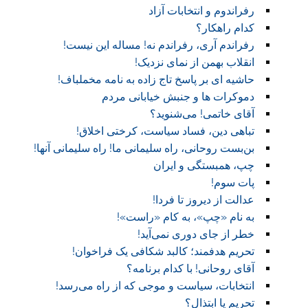
رفراندوم و انتخابات آزاد
کدام راهکار؟
رفراندم آری، رفراندم نه! مساله این نیست!
انقلاب بهمن از نمای نزدیک!
حاشیه ای بر پاسخ تاج زاده به نامه مخملباف!
دموکرات ها و جنبش خیابانی مردم
آقای خاتمی! می‌شنوید؟
تباهی دین، فساد سیاست، کرختی اخلاق!
بن‌بست روحانی، راه سلیمانی ما! راه سلیمانی آنها!
چپ، همبستگی و ایران
پات سوم!
عدالت از دیروز تا فردا!
به نام «چپ»، به کام «راست»!
خطر از جای دوری نمی‌آید!
تحریم هدفمند؛ کالبد شکافی یک فراخوان!
آقای روحانی! با کدام برنامه؟
انتخابات، سیاست و موجی که از راه می‌رسد!
تحریم یا ابتذال؟