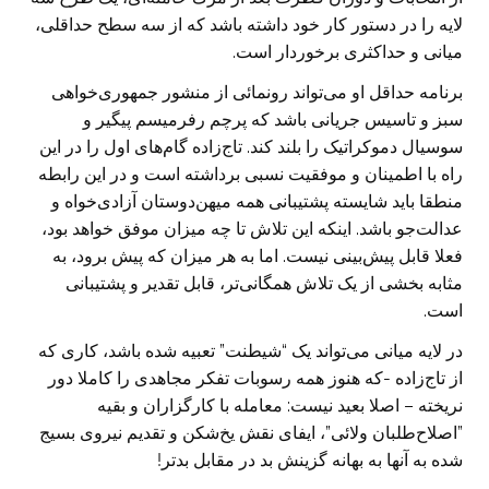
لایه را در دستور کار ‏خود داشته باشد که از سه سطح حداقلی،
میانی و حداکثری برخوردار است.‏
برنامه حداقل او می‌تواند رونمائی از منشور جمهوری‌خواهی
سبز و تاسیس جریانی باشد که ‏پرچم رفرمیسم پیگیر و
سوسیال دموکراتیک را بلند کند. تاج‌زاده گام‌های اول را در این
‏راه با اطمینان و موفقیت نسبی برداشته است و در این رابطه
منطقا باید شایسته پشتیبانی ‏همه میهن‌دوستان آزادی‌خواه و
عدالت‌جو باشد. اینکه این تلاش تا چه میزان موفق خواهد ‏بود،
فعلا قابل پیش‌بینی نیست. اما به هر میزان که پیش برود، به
مثابه بخشی از یک ‏تلاش همگانی‌تر، قابل تقدیر و پشتیبانی
است.
در لایه میانی می‌تواند یک “شیطنت” تعبیه شده باشد، کاری که
از تاج‌زاده -که هنوز همه ‏رسوبات تفکر مجاهدی را کاملا دور
نریخته – اصلا بعید نیست: معامله با کارگزاران و بقیه
‏‏”اصلاح‌طلبان ولائی”، ایفای نقش یخ‌شکن و تقدیم نیروی بسیج
شده به آنها به بهانه ‏گزینش بد در مقابل بدتر!