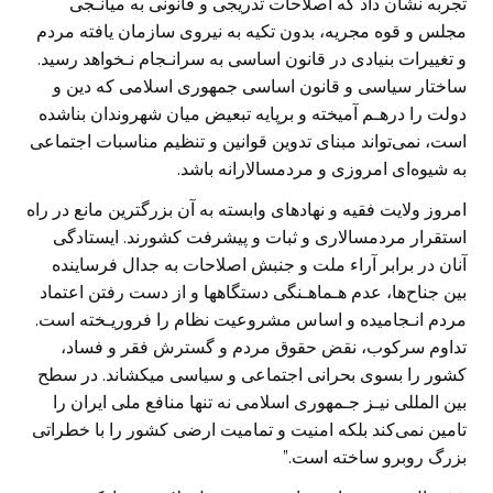
تجربه نشان داد که اصلاحات تدريجی و قانونی به ميانـجی
مجلس و قوه ‏مجريه، بدون تکيه به نيروی سازمان يافته مردم
و تغييرات بنيادی در قانون اساسی به ‏سرانـجام نـخواهد رسيد.
ساختار سياسی و قانون اساسی جمهوری اسلامی که دين و
دولت ‏را درهـم آميخته و برپايه تبعيض ميان شهروندان بناشده
است، نمی‌تواند مبنای تدوين قوانين ‏و تنظيم مناسبات اجتماعی
به شيوه‌ای امروزی و مردمسالارانه باشد‎.‏
امروز ولايت فقيه و نهادهای وابسته به آن بزرگترين مانع در راه
استقرار مردمسالاری و ‏ثبات و پيشرفت کشورند. ايستادگی
آنان در برابر آراء ملت و جنبش اصلاحات به جدال ‏فرساينده
بين جناح‌ها، عدم هـماهـنگی دستگاهها و از دست رفتن اعتماد
مردم انـجاميده و ‏اساس مشروعيت نظام را فروريـخته است.
تداوم سرکوب، نقض حقوق مردم و گسترش ‏فقر و فساد،
کشور را بسوی بحرانی اجتماعی و سياسی ميکشاند. در سطح
بين المللی نيـز ‏جـمهوری اسلامی نه تنها منافع ملی ايران را
تامين نمی‌کند بلکه امنيت و تماميت ارضی ‏کشور را با خطراتی
بزرگ روبرو ساخته است‎.‎‏”‏