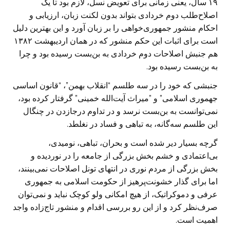
‏۱۹ سال، یعنی زمانی برای تعویض نسل، لازم بود تا یک
اصلاح‌طلب دوم خردادی ‏بتواند بدون لکنت زبان، ارزیابی و
احکام منشور جمهوری‌خواهی را بر زبان آورد و این ‏بهترین دلیل
است برای اثبات این حکم منشور که در همان اردیبهشت ۱۳۸۲
هم جنبش ‏اصلاحات دوم خردادی به بن‌بست رسیده بود و چرا
به بن‌بست رسیده بود.
جنبشی که خود را در سه طلسم “انقلاب بهمن”، “قانون اساسی
جهموری اسلامی” و ‏‏”میراث آیت‌الله خمینی” گرفتار کرده بود،
نمی‌توانست به بن‌بست نرسد و در تداوم درجازدن در چنگال
این طلسم سه‌گانه، به تباهی و فساد در نغلطد.
گرچه بسیار دیر شده است و بحران، تباهی، نومیدی،
بی‌اعتمادی و خشم بخش بزرگی از ‏جامعه را در نوردیده و
بخش بزرگی از مردم نوری در انتهای تونل اصلاحات نمی‌بینند،
‏اما برای گذار خشونت‌پرهیز از حکومت اسلامی به جمهوری
عرفی و دموکراتیک، از ‏هیچ امکانی ولو کوچک نباید و نمی‌توان
صرف‌نظر کرد و از این رو بررسی اقدام و ‏منشور تاج‌زاده واجد
اهمیت است.‏