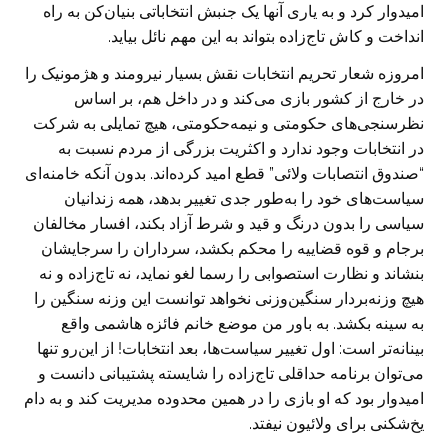
امیدوار کرد و به یاری آنها یک جنبش ‏انتخاباتی بنیان‌کن به راه
انداخت و کاش تاج‌زاده بتواند به این مهم نائل بیاید.‏
‏امروزه شعار تحریم انتخابات نقش بسیار نیرومند و هژمونیک را
در خارج از کشور ‏بازی می‌کند و در داخل هم، بر اساس
نظرسنجی‌های حکومتی و نیمه‌حکومتی، هیچ ‏تمایلی به شرکت
در انتخابات وجود ندارد و اکثریت بزرگی از مردم نسبت به
“صندوق ‏انتصابات ولائی” قطع امید کرده‌اند. بدون آنکه خامنه‌ای
سیاست‌های خود را به‌طور جدی ‏تغییر بدهد، همه زندانیان
سیاسی را بدون درنگ و قید و شرط آزاد بکند، افسار مخالفان
‏برجام و قوه قضاییه را محکم بکشد، سرداران را سرجایشان
بنشاند و نظارت استصوابی ‏را رسما لغو نماید، نه تاج‌زاده و نه
هیچ وزنه‌بردار سنگین‌وزنی نخواهد توانست این وزنه ‏سنگین را
به سینه بکشد. به باور من موضع خانم فائزه‌ هاشمی واقع
بینانه‌تر است: اول ‏تغییر سیاست‌ها، بعد انتخابات! از این‌رو تنها
می‌توان برنامه حداقلی تاج‌زاده را شایسته ‏پشتیبانی دانست و
امیدوار بود که او بازی را در همین محدوده مدیریت کند و به دام
یخ‌شکنی برای ولائیون نیفتد.