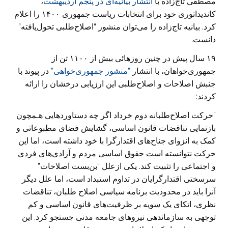
مصطفی تاج‌زاده با
انتشار بیانیه‌ای در پنجم اردیبهشت
،
کاندیداتوری خود ‏برای انتخابات ریاست جمهوری ۱۴۰۰ را اعلام
کرد. ‏بیانیه تاج‌زاده را می‌توان منشور “اصلاح‌طلبی تحول‌یافته”
دانست. ‏
‏۱۹ سال پیش در چنین روزهائی بیش از ۱۱۰۰ تن از
جمهوری‌خواهان، با انتشار
”‏منشور جمهوری‌خواهی”
‏در پیوند با
‏جنبش اصلاحات و اصلاح‌طلبی این ارزیابی درخشان را ارائه
کردند:
‏”حرکت اصلاح‌طلبانه دوم خرداد اگر چه دستاوردهايی هـمچون
بازنمايی تناقضات قانون ‏اساسی، گشايش فضای مطبوعاتی و
کمک به انزوای جناح‌های اقتدارگرا با خود داشته ‏است، اما اين
حرکت نتوانسته است حقوق اساسی مردم و آزادی‌های فردی
و اجتماعی را ‏تثبيت کند. يکی ازعلل “بن‌بست اصلاحات”
سرسختی اقتدارگرايان در تداوم استبداد است، ‏اما علل ديگر
آنرا بايد در محدوديت برنامه سياسی اصلاح طلبان، تناقضات
نظری، اتکای ‏يک سويه بر ظرفيت‌های قانون اساسی و کم
توجهی به سازماندهی نيروهای جامعه مدنی ‏جستجو کرد. اين