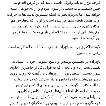
گرچه تاج‌زاده باید وقوف داشته باشد که بر فرض اقدام به
چنین شیطنتی، به سختی از ‏سوی مردم و آزادی‌خواهان تنبیه
خواهد شد، اما به‌ویژه نظر به اینکه بیشترین بدبینی‌ها به ‏حرکت
او در همین نقطه متمرکز شده است و او در کلاپ‌هاوس هم
امکان کپی‌برداری از ‏برنی سندرز را رد نکرد، به باور من هر
نوع پشتیبانی از او باید به اعلام این بازی به ‏مثابه خط قرمز
پررنگ، منوط بشود.‏
لایه حداکثری برنامه تاج‌زاده همانی است که اعلام کرده است:
رفتن به پاستور!
تاج‌زاده در نخستین پرسش و پاسخ عمومی خود با اعتماد به
نفسی بسیار بالا و با لحنی که ‏به قول یکی از حاضرین، حاوی
شور حسینی غلیظی بود، از روز‌هائی می‌گفت که رو ‏در روی
رهبر می‌نشیند و او را قانع و وادار می‌کند که در کار دولت
دخالت نکند. ‏اینگونه سخنرانی‌های منبری البته برای تهییج
مفیدند، اما به کار اقناع اهل‌نظر نمی‌آیند. ‏کاش امکان و
وسیله‌ای وجود می‌داشت که به کمک آن بتوان طبقه متوسط
فرهنگی ‏و جمعیت چندین میلیونی روشنفکران فقیر را قانع و