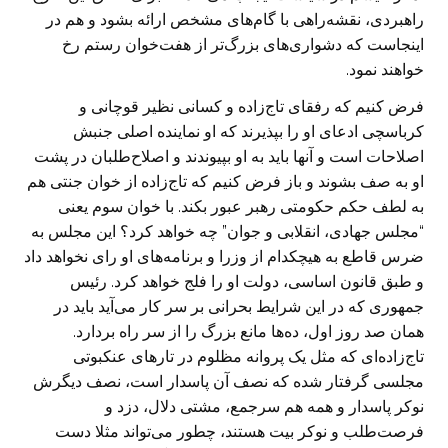
راهبردی، نقشه‌راهی با گام‌های مشخص ارائه ‏بشود و هم در
اینجاست که دشواری‌های بزرگ‌تر از هفت‌خوان رستم رخ
خواهند نمود.
فرض کنیم که رفقای تاج‌زاده و کسانی نظیر قوچانی و
کرباسچی ادعای او را بپذیرند که او ‏نماینده اصلی جنبش
اصلاحات است و آنها باید به او بپیوندند و اصلاح‌طلبان در پشت
او ‏به صف بشوند و باز فرض کنیم که تاج‌زاده از خوان جنتی هم
به لطف حکم حکومتی ‏رهبر عبور بکند. با خوان سوم یعنی
“مجلس جهادی، انقلابی و جوان” چه خواهد کرد؟ ‏این مجلس به
ضرس قاطع به هیچکدام از وزرا و برنامه‌های او رای نخواهد داد
و طبق ‏قانون اساسی، دولت او را فلج خواهد کرد. رئیس
جمهوری که در این شرایط بحرانی بر ‏سر کار می‌آید باید در
همان صد روز اول، ده‌ها مانع بزرگ را از سر راه بردارد.
‏تاج‌زاده‌ای که مثل یک پروانه مظلوم در تار‌های عنکبوتی
مجلسی گرفتار شده که نصف ‏آن پاسدار است، نصف دیگرش
نوکر پاسدار و همه هم سرجمع، مشتی دلال، دزد و
‏فرصت‌طلب و نوکر بیت هستند، چطور می‌تواند مثلا دست