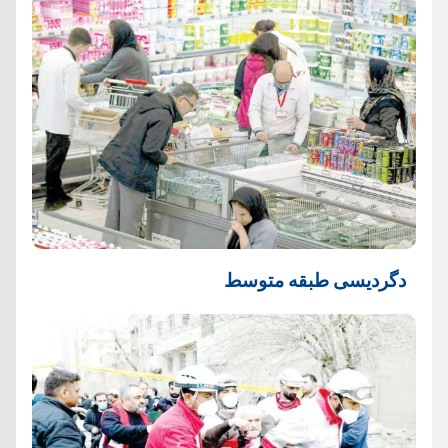
دگردیسی طبقه متوسط