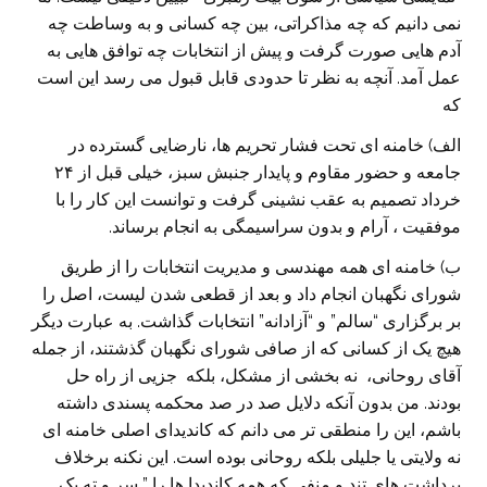
نمی دانیم که چه مذاکراتی، بین چه کسانی و به وساطت چه
آدم هایی صورت گرفت و پیش از انتخابات چه توافق هایی به
عمل آمد. آنچه به نظر تا حدودی قابل قبول می رسد این است
که
الف) خامنه ای تحت فشار تحریم ها، نارضایی گسترده در
جامعه و حضور مقاوم و پایدار جنبش سبز، خیلی قبل از ۲۴
خرداد تصمیم به عقب نشینی گرفت و توانست این کار را با
موفقیت ، آرام و بدون سراسیمگی به انجام برساند.
ب) خامنه ای همه مهندسی و مدیریت انتخابات را از طریق
شورای نگهبان انجام داد و بعد از قطعی شدن لیست، اصل را
بر برگزاری “سالم” و “آزادانه” انتخابات گذاشت. به عبارت دیگر
هیچ یک از کسانی که از صافی شورای نگهبان گذشتند، از جمله
آقای روحانی، نه بخشی از مشکل، بلکه جزیی از راه حل
بودند. من بدون آنکه دلایل صد در صد محکمه پسندی داشته
باشم، این را منطقی تر می دانم که کاندیدای اصلی خامنه ای
نه ولایتی یا جلیلی بلکه روحانی بوده است. این نکنه برخلاف
برداشت های تند و منفی که همه کاندیدا ها را ” سر و ته یک