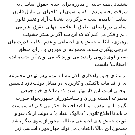
پشتیبانی همه جانبه از مبارزه برای احیای حقوق اساسی به
سرقت رفته مردم – که موسوی آنرا” اجرای بی تنازل قانون
اساسی” نامیده است – برگزاری انتخابات آزاد و تغییر قانون
اساسی در راستای انطباق با اعلامیه جهانی حقوق بشر می
دانم و فکر می کنم که که این سه اگر بر بستر خشونت
پرهیزی، اتکا به جنبش های اجتماعی و عدم اتکا به قدرت های
خارجی پیگیری شوند، مجموعه ای موزون و دارای منطق
بسیار قوی درونی را پدید می آورند که می توان آنرا تجسم ایده
“اصقلاب” دانست.
بر مبنای چنین راهکاری، الان مساله مهم پیس نهادن مجموعه
ای از اقدامات تاکتیکی و کاربردی در مقابل دولت تازه تاسیس
روحانی است. این کار بهتر است که به اتکای خرد جمعی
مجموعه اندیشه ورزان و سیاستورزان جمهوریخواه صورت
بگیرد. با این مقدمه و با قید احتیاط، فکر می کنم که سیاست
ما باید تا اطلاع ثانوی، ” دیالوگ انتقادی” با دولت از یک سو و
تقویت جنبش های اجتماعی مطالبه محور از سوی دیگر باشد.
مضمون این دیالگ انتقادی می تواند چهار مور د اساسی زیر