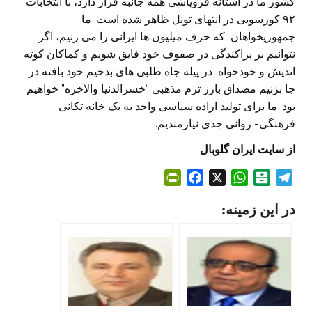
کشور ما در آستانه فروپاشی همه جانبه قرار دارد، با انتخابات
۹۲ کورسویی در انتهای تونل ظاهر شده است. ما
جمهوریخواهان که حرف میلیون ها ایرانی را می زنیم، اگر
نتوانیم بر پراکندگی در صفوف خود فایق شویم و کماکان کوته
اندیش و خودخواه در پیله جاه طلبی های بدخیم خود بافته در
جا بزنیم مصداق بارز ترم مذهبی “خسرالدنیا والآخره” خواهیم
بود. ما برای تولید اراده سیاسی واحد به یک خانه تکانی
فرهنگی- روانی جدی نیازمندیم.
از سایت ایران گلوبال
P
F
X
W
B
T
r
a
h
a
e
در این زمینه:
i
c
a
l
l
n
e
t
a
e
t
b
s
t
g
F
o
A
a
r
r
o
p
r
a
i
k
p
i
m
e
n