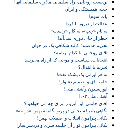
بن‌بست روحانی، راه سلیمانی ما! راه سلیمانی آنها!
چپ، همبستگی و ایران
پات سوم!
عدالت از دیروز تا فردا!
به نام «چپ»، به کام «راست»!
خطر از جای دوری نمی‌آید!
تحریم هدفمند؛ کالبد شکافی یک فراخوان!
آقای روحانی! با کدام برنامه؟
انتخابات، سیاست و موجی که از راه می‌رسد!
تحریم یا ابتذال؟
به هر ایرانی یک بشکه نفت!
خامنه ای و تصمیم دشوار!
اپوزیسیون وآشتی ملی!
آشتی ملی ۳-۱!
آقای خاتمی! این آبرو را برای چه می خواهید؟
نگاهی به رفسنجانی در پرتو نگاه به بهمن «دو بنه»
نکاتی پیرامون انقلاب و اصقلاب بهمن!
نکاتی پیرامون نوار آن جلسه سری و دردسر ساز!