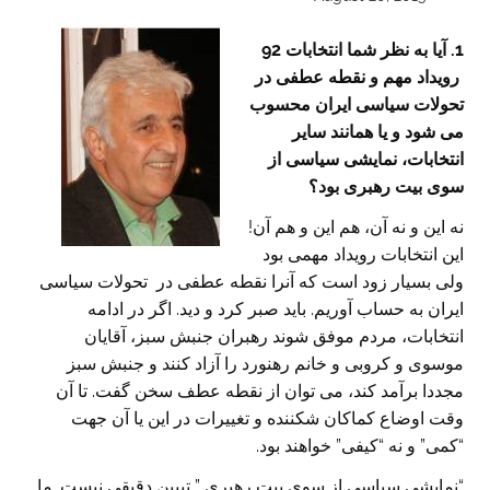
1. آیا به نظر شما انتخابات 92
رویداد مهم و نقطه عطفی در
تحولات سیاسی ایران محسوب
می شود و یا همانند سایر
انتخابات، نمایشی سیاسی از
سوی بیت رهبری بود؟
نه این و نه آن، هم این و هم آن!
این انتخابات رویداد مهمی بود
ولی بسیار زود است که آنرا نقطه عطفی در تحولات سیاسی
ایران به حساب آوریم. باید صبر کرد و دید. اگر در ادامه
انتخابات، مردم موفق شوند رهبران جنبش سبز، آقایان
موسوی و کروبی و خانم رهنورد را آزاد کنند و جنبش سبز
مجددا برآمد کند، می توان از نقطه عطف سخن گفت. تا آن
وقت اوضاع کماکان شکننده و تغییرات در این یا آن جهت
“کمی” و نه “کیفی” خواهند بود.
“نمایشی سیاسی از سوی بیت رهبری ” تبیین دقیقی نیست. ما