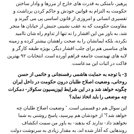
پرهیز، نامتکی به قدرت های خارج از مرزها و وادار ساختن
حکومت به التزام به قوانین خودش و حاکم کردن برداشت و
تفسیری انسانی و امروزی از قانون اساسی پی می گیرند و
مقاومت حکومت که به عقب نشینی جنبش از خیابان ها منجر
شد، به باور من این اقشار را نه تنها از تداوم راه شان ناامید
نکرده، بلکه ایمانشان را به صحت راهشان بیشتر کرده و زمینه
های مناسبی هم برای جلب اقشار دیگر، بویژه طبقه کارگر و
لایه های تهیدست جامعه فراهم آورده است. انتخابات ۹۲ بهترین
فاکت در اثبات این مدعاست.
3- با توجه به حمایت هاشمی رفسنجانی و خاتمی از حسن
روحانی، وضعیت اصلاح طلبان درون حکومت در داخل ایران
چگونه خواهد شد و در این شرایط اپوزیسیون سکولار- دمکرات
چه موضعی را باید اتخاذ نماید؟
این سوال هم دو قسمتی است. ” وضعیت اصلاح طلبان چه
خواهد شد؟” از خودشان هم بپرسید، پاسخ روشنی به شما
نخواهند داد- ندارند که بدهند- به باور من سمت انکشاف
روندهایی که آغاز شده اند، به مقدار زیادی به سرنوشت دولت