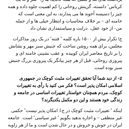
کرباس” دانسته، گزینش روحانی را کم اهمیت جلوه داده و همه
چیز را دسیسه آخوند ها می پندارند، به این معنی است که
خامنه ای – بر خلاف محاسبات و انتظار خیلی ها و از جمله
من- از خود عقل، درایت و سیاستمداری نشان داد.
ج) تکرار بیش از ۱۵۰۰ باره کلمه ” فتنه” در یک روز مذاکرات
مجلس، برای همه روشن ساخت که جنبش سبز مهر و نشانش
را بر تاریخ معاصر ایران کوبیده و عقب نشینی خامنه ای و
پیروزی روحانی، قبل از هر چیز بیانگر یک پیروزی بزرگ جنبش
سبز بوده است.
2- از دید شما آیا تحقق تغییرات مثبت کوچک در جمهوری
اسلامی امکان پذیر است؟ فکر می کنید با رأی به تغییرات
کوچک، مردم همچنان خواستار تغییرات اساسی در جامعه و
زندگی خود هستند و این دو مکمل یکدیگرند؟
اینکه ” تغییرات مثبت کوچک در ج.ا. امکان پذیر نیست” حکمی
غیر منطقی – و اجازه بدهید بگویم ” غیر سیاسی” است. جامعه
ایران در جوش و خروش و در حال شدن است و ما از هر زاویه