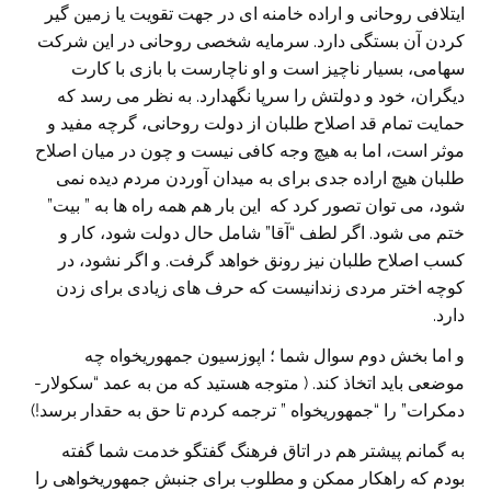
ایتلافی روحانی و اراده خامنه ای در جهت تقویت یا زمین گیر
کردن آن بستگی دارد. سرمایه شخصی روحانی در این شرکت
سهامی، بسیار ناچیز است و او ناچارست با بازی با کارت
دیگران، خود و دولتش را سرپا نگهدارد. به نظر می رسد که
حمایت تمام قد اصلاح طلبان از دولت روحانی، گرچه مفید و
موثر است، اما به هیچ وجه کافی نیست و چون در میان اصلاح
طلبان هیچ اراده جدی برای به میدان آوردن مردم دیده نمی
شود، می توان تصور کرد که این بار هم همه راه ها به ” بیت”
ختم می شود. اگر لطف “آقا” شامل حال دولت شود، کار و
کسب اصلاح طلبان نیز رونق خواهد گرفت. و اگر نشود، در
کوچه اختر مردی زندانیست که حرف های زیادی برای زدن
دارد.
و اما بخش دوم سوال شما ؛ اپوزسیون جمهوریخواه چه
موضعی باید اتخاذ کند. ( متوجه هستید که من به عمد “سکولار-
دمکرات” را “جمهوریخواه ” ترجمه کردم تا حق به حقدار برسد!)
به گمانم پیشتر هم در اتاق فرهنگ گفتگو خدمت شما گفته
بودم که راهکار ممکن و مطلوب برای جنبش جمهوریخواهی را