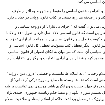
.
ون اساسی می کند
کند و التزام به قانون اساسی را منوط و مشروط به التزام طرف
.
کند و در صحنه مبارزه، دستی بر کتاب قانون و پایی در خیابان دارد
”
”
وبی می توان گفت که
اجرای بی تنازل
از دو وجه سیاسی و
در وجه سیاسی داعیه این شعار این است که قانون اساسی ۱۷۷ اصل دارد و اصول ۱۱۰ و ۵۷ تا
 اگر حکومت فصل سوم قانون اساسی را با ممانعت از آزادی تحزب و
یر قانونی دیگر تعطیل کند، مسولیت تعطیل کل قانون اساسی و
 سیاسی آن است که می توان به اتکای اصولی از قانون اساسی
دود کرد و فضا را برای آزادی انتخابات و برگزاری انتخابات آزاد
”
”
”
لام رحمانی
، به اسلام طالبانیست و خصلتی
درون دین باورانه
”
“
نی است که دهه ها و سده ها ، مبلغ و مروج درکی
رحمانی
از
.
ت دروغ، جهل، جنایت و ویرانگری باشد
موسوی نمی توانست بر پایه
بل تصمیم شورای نگهبان و تنفیذ حکم ریاست جمهوری احمدی نژاد
دیولوژیک، در مقابل برداشت حاکم از اسلام ایستاد و صلاحیت اسلام