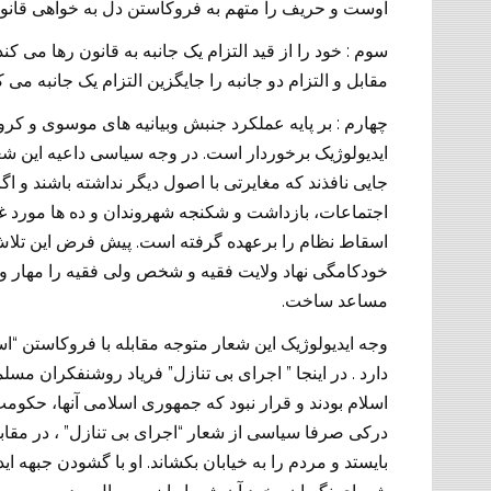
اوست و حریف را متهم به فروکاستن دل به خواهی قان
:
سوم
خود را از قید التزام یک جانبه به قانون رها می 
مقابل و التزام دو جانبه را جایگزین التزام یک جانبه می 
:
چهارم
بر پایه عملکرد جنبش وبیانیه های موسوی و کر
.
ایدیولوژیک برخوردار است
جایی نافذند که مغایرتی با اصول دیگر نداشته باشند و
اجتماعات، بازداشت و شکنجه شهروندان و ده ها مورد غ
.
اسقاط نظام را برعهده گرفته است
پیش فرض این تلاش
خودکامگی نهاد ولایت فقیه و شخص ولی فقیه را مهار و مح
.
مساعد ساخت
“
وجه ایدیولوژیک این شعار متوجه مقابله با فروکاستن
اس
”
”
.
دارد
در اینجا
اجرای بی تنازل
فریاد روشنفکران مسلما
اسلام بودند و قرار نبود که جمهوری اسلامی آنها، حکوم
”
“
درکی صرفا سیاسی از شعار
اجرای بی تنازل
، در مقا
.
بایستد و مردم را به خیابان بکشاند
او با گشودن جبهه ای