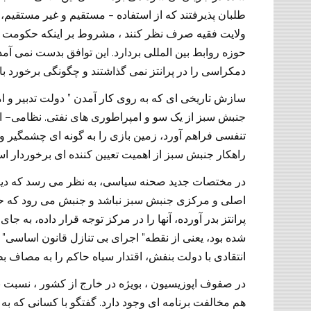
طلبان پذیرفتند که از استفاده – مستقیم و غیر مستقیم، آ
ولایت فقیه صرف نظر کنند ، مشروط بر اینکه حکومت و
.
حوزه روابط بین المللی بردارد
این توافق بدست نمی آم
دمکراسی را در پرانتز نمی گذاشتند و چگونگی برخورد با
”
سازش تاریخی ای که به روی کار آمدن
دولت تدبیر و ام
–
.
جنبش سبز از یک سو و امپراطوری های نفتی
نظامی
ا
تنفسی فراهم آورد، زمین بازی را به گونه ای چشمگیر و تع
راهکار جنبش سبز از اهمیت تعیین کننده ای برخوردار ا
در مختصات جدید صحنه سیاسی، به نظر می رسد که د
اصلی و مرکزی جنبش سبز نباشد و جنبش می رود که حقو
پرانتز بدر آورده، آنها را در مرکز توجه قرار داده، به ج
”
”
شده بود، یعنی از نقطه
اجرای بی تنازل قانون اساسی
انتقادی با دولت بنفش، اقتدار سیاه حاکم را به مصاف بط
در صفوف اپوزیسیون ، بویژه در خارج از کشور ، نسبت 
.
هم مخالفت برنامه ای وجود دارد
گفتگو با کسانی که به