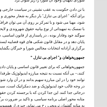
.
شورای نگهبان وخود آن شورا را زیر سوال برد
با تن دادن حکومت به عقب نشینی در سیاست خارجی و
”
”
برای آنکه
اجرای بی تنازل
بار دیگر به شعار محوری و
شود، مهیا می شود و با تمرکز بر روی آن می توان فرافک
با تمسک به تمهیداتی از نوع بیانیه حقوق شهروندی و لایح
سوگند خود وفادار بوده ، در پاسداری از قانون اساسی، 
پایان دهد و در مقابل قانون شکنی های قوه قضاییه ایستاد
برگزاری آزادانه انتخابات مجالس شورا و خبرگان بگشاید
“
”
جمهوریخواهان و
اجرای بی تنازل
جمهوریخواهانی که برای تغییر قانون اساسی و پایان دا
–
کنند،
بی آنکه نسبت به نتیجه مبارزه ایدیولوژیک طرف
توانند خود را در این مبارزه سهیم بدانند و در آن وارد شون
در وجه غالب خود ایدیولوژیک و ضد دمکراتیک است، س
.
درجاتی جدا کنند
این جدا کردن که با برجسته کردن حقو
مثابه محور اصلی برنامه سیاسی، و تاکید بر ضرورت بر
به مثابه گفتمان ترویجی، رخ می نماید، چیزی از همسوی