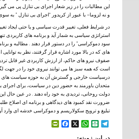
این مطالبات را در زیر شعار اجرای بی تنازل پی می گیر
”
“
–
و نه لزوما
با عبور از کریدور
اجرای بی تنازل
به سوی 
در شرایط فعلی، تغییر قدرت سیاسی و یا حتی ایجاد تغی
استراتژی سیاسی به شمار آید و برنامه های کاربردی تنها
.
”
سود دموکراسی
را در دستور قرار دهند
مطالبه و برنام
های که در بالا مورد اشاره قرار گرفتند، نظر به توانای
صفوف نیرو های حاکم، از ارزش کاربردی غیر قابل تردیدی
است که همه سبز ها می توانند نیروی خود را در جهت لگ
درسیاست خارجی و گسترش آن به حوزه سیاست های داخلی
متحدان باورمند به حضور دین در سیاست، برای اجرای بی
.
دولت روحانی، تردیدی به خود راه دهند
در عین حال این
ضرورت نقد کمبود های دیدگاهی و برنامه ای اصلاح طلبی د
تبلیغ و ترویج سکولاریسم و دموکراسی خدشه ای وارد آو
P
F
X
W
B
T
r
a
h
a
e
در این زمینه:
i
c
a
l
l