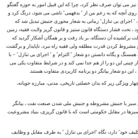
نیز می توان صرف نظر کرد، چرا که این قبیل امور به حوزه گفتگو
”
”
د روی آنچه که به زعم من از
بدفهمی
ناشی می شود، درنگ کرد و
”
”
،
اجرای بی تنازل
زمانی به شعار محوری جنبش تبدیل شد که
د ، تحت فشار دستگاه قانون ستیز و قانون گریز ولایت فقیه، زمین
 برکشیده آن دستگاه، بر باد رفت و بر همگان آشکار گردید که
 مشروط کردن قدرت مطلقه ولی فقیه راه نبرد، ناپایدار و برگشت
” –
”
”
”
 همسنگ و یگانه دانستن دو شعار
التزام
و
اجرای بی تنازل
با
چینی این دو را از هم جدا نمی کند و در شرایط متفاوت یکی می
.
 این دو شعار بیانگر دو برنامه کاربردی متفاوت هستند
چهار ویژگی زیر که بدان خصلتی تاریخی، مدنی، مبارزه جویانه،
بش سبز با جنبش مشروطه و جنبش ملی شدن صنعت نفت ، بیانگر
 سبزها در مقابل حکومتی است که با قانون گریزی، بنیاد مشروعیت
”
“
”
لیف خود
دارد، نگاه
اجرای بی تنازل
به طرف مقابل و وظایف