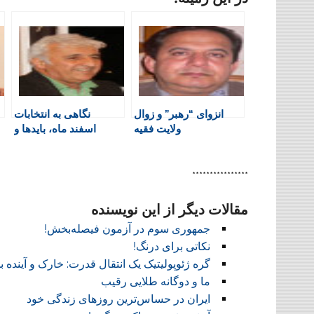
n
e
t
a
e
t
b
s
t
g
F
o
A
a
r
r
o
p
r
a
i
k
p
i
m
e
n
انزوای “رهبر” و زوال
نگاهی به انتخابات
n
ولایت فقیه
اسفند ماه، بایدها و
d
نبایدها!
l
y
****************
مقالات دیگر از این نویسنده
جمهوری سوم در آزمون فیصله‌بخش!
نکاتی برای درنگ!
گره ژئوپولیتیک یک انتقال قدرت: خارک و آینده ب
ما و دوگانه طلایی رقیب
ایران در حساس‌ترین روزهای زندگی خود