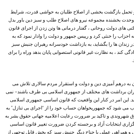
 تحمل بازگشت بخشی از اصلاح طلبان به حواشی قدرت، شرایط
 وحدت بخشنده مجموعه نیرو های اصلاح طلب و سبز دین باور بدل
نی های دولت روحانی ، گفتار درمانی ها وتن زدن از اجرای قانون
ه احزاب را خنثی کرد و رییس جمهور و دولت را وادار نمود که به
در زندان ها را بگشاید، به بازداشت خودسرانه رهبران جنبش سبز
گی کند ، به نظارت غیر قانونی استصوابی پایان بدهد وراه را برای
.
دن به درهم آمیزی دین و دولت و استقرار مردم سالاری تلاش می
–
داران برداشت های مختلف از جمهوری اسلامی بی طرف باشند
نمی
.
د
این امر در کنار این واقعیت که قانون اساسی جمهوری اسلامی
”
“
بب می شود که جمهوریخواهان حساب خود را از
اجرای بی تنازل
به
ق شهروندی و تاکید بر ضرورت رعایت اعلامیه جهانی حقوق بشر به
گزاری ابتخابات آزاد و برجسته کردن ضرورت تغییر قانون اساسی
ی و همراهی عملی با جناح دیگر جنبش سبز که بخش قابل توجهی از