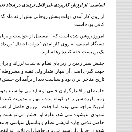
”
اساسی
از ارزش کاربردی غیر قابل تردیدی در ایجاد تغی
از روی کار آمدن دولت بنفش روحانی بیش از نه ماه 
.
کافی بوده است
–
امروز روشن شده است که
مستقل از خواست و برنام
”
”
دستگاه امنیتی، به روی کار آمدن
دولت اعتدال
تن دادن
.
یک بن بست خفه کننده رها سازند
جنبش سبز زمین را زیر پای نظام به شدت لرزاند و برا
جهت گیری اصلی آن مهار اقتدار ولی فقیه و مشروطه
تاریخ متاخر ایران بود و سیاست بعد از برآمد این جنبش 
خامنه ای و اقتدارگرایان حامی او شاید می توانستند بد
زمین لرزه سبز را در کوتاه مدت، مهار و مدیریت کنند، ا
.
آمریکا مواجه نمی بودند
اما جفت – نیروی حاصل از فشار
تمهیدی اندیشیده نمی شد، تداوم این فشار می توانست ب
حاصل تلاقی چاره اندیشی نظام و پتانسیل سیاسی جامعه
.
شده در جریان آن سود می برد
حاصل این تلاقی نه انف