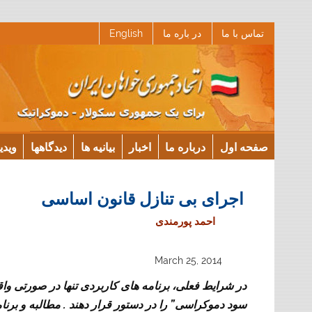
Ski
تماس با ما
در باره ما
English
t
conten
صفحه اول
درباره ما
اخبار
بیانیه ها
دیدگاهها
ویدی
اجرای بی تنازل قانون اساسی
احمد پورمندی
March 25, 2014
در شرایط فعلی، برنامه های کاربردی تنها در صورتی واق
.
”
سود دموکراسی
را در دستور قرار دهند
مطالبه و برنا