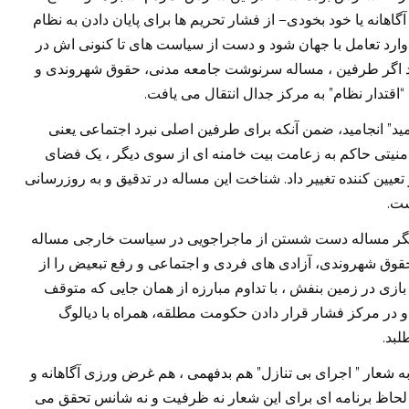
–
گاهانه یا خود بخودی
از فشار تحریم ها برای پایان دادن به نظام
ارد تعامل با جهان شود و دست از سیاست های تا کنونی اش در
د اگر طرفین ، مساله سرنوشت جامعه مدنی، حقوق شهروندی و
.
”
“
اقتدار نظام
به مرکز جدال انتقال می یافت
”
ید
انجامید، ضمن آنکه برای طرفین اصلی نبرد اجتماعی یعنی
منیتی حاکم به زعامت بیت خامنه ای از سوی دیگر ، یک فضای
.
یین کننده تغییر داد
شناخت این مساله در تدقیق و به روزرسانی
.
ست
یگر مساله دست شستن از ماجراجویی در سیاست خارجی مساله
ق شهروندی، آزادی های فردی و اجتماعی و رفع تبعیض را از
ای بازی در زمین بنفش ، با تداوم مبارزه از همان جایی که متوقف
و در مرکز فشار قرار دادن حکومت مطلقه، همراه با دیالوگ
.
لبد
”
”
به شعار
اجرای بی تنازل
هم بدفهمی ، هم غرض ورزی آگاهانه و
 لحاظ برنامه ای برای این شعار نه ظرفیت و نه شانس تحقق می