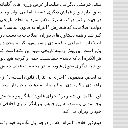
.
بینند، فرصتی دیگر می طلبد
از غرض ورزی های آگاهانه 
.
تعلق ندارند و از قماش دیگری هستند
اما می توان و بای
.
در جهت یافتن درک مشترک تلاش نمود
به لحاظ تاریخی
”
”
دولت اصلاحات که شعارش
التزام به قانون اساسی
بو
گیر شد و همه دستاوردهای دوران اصلاحات به دست دولت
اصلاحات اجتماعی ، اقتصادی و سیاسی، اگر به محدود و
.
پذیر است
این پیش زمینه تاریخی موید این نکته است که
–
هر انگیزه ای که باشد
خطاییست جدی و گرچه هیچ دیوار 
تواند به دیگری تحویل شود، اما در مختصات فعلی جنبش ،
”
”
به لحاض مضمونی
اجرای بی تنازل قانون اساسی
از 
.
–
راهبردی و کاربردی
واقع بینانه میدهند، برخوردار است
”
”
:
اول
تاکید این شعار بر
اجرای قانون
بیانگر پیوند جن
وجه مدنی و متمدنانه این جنبش و بیانگر برتری اخلاقی
.
خود را ویران می کند
”
”
“
:
دوم
بر خلاف
التزام
که در درجه اول نگاه به خود و
تک