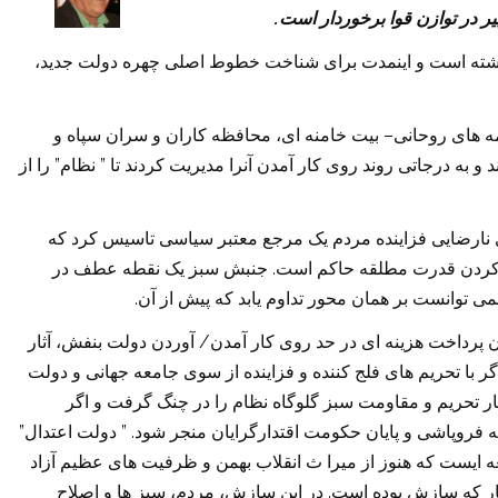
.
یر در توازن قوا برخوردار است
گذشته است و اینمدت برای شناخت خطوط اصلی چهره دولت جدید،
–
ه های روحانی
بیت خامنه ای، محافظه کاران و سران سپاه و
”
”
د و به درجاتی روند روی کار آمدن آنرا مدیریت کردند تا
نظام
را از
ی نارضایی فزاینده مردم یک مرجع معتبر سیاسی تاسیس کرد که
.
 کردن قدرت مطلقه حاکم است
جنبش سبز یک نقطه عطف در
.
نمی توانست بر همان محور تداوم یابد که پیش از آن
/
ون پرداخت هزینه ای در حد روی کار آمدن
آوردن دولت بنفش، آثار
گر با تحریم های فلج کننده و فزاینده از سوی جامعه جهانی و دولت
 تحریم و مقاومت سبز گلوگاه نظام را در چنگ گرفت و اگر
”
. ”
ه فروپاشی و پایان حکومت اقتدارگرایان منجر شود
دولت اعتدال
 ایست که هنوز از میرا ث انقلاب بهمن و ظرفیت های عظیم آزاد
.
جار که سازش بوده است
در این سازش، مردم، سبز ها و اصلاح