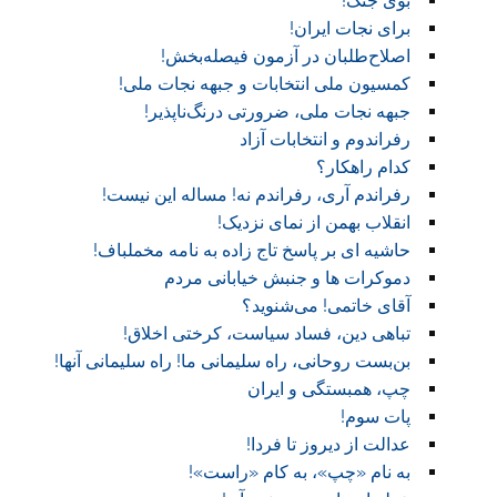
بوی جنگ!
برای نجات ایران!
اصلاح‌طلبان در آزمون فیصله‌بخش!
کمسیون ملی انتخابات و جبهه نجات ملی!
جبهه نجات ملی، ضرورتی درنگ‌ناپذیر!
رفراندوم و انتخابات آزاد
کدام راهکار؟
رفراندم آری، رفراندم نه! مساله این نیست!
انقلاب بهمن از نمای نزدیک!
حاشیه ای بر پاسخ تاج زاده به نامه مخملباف!
دموکرات ها و جنبش خیابانی مردم
آقای خاتمی! می‌شنوید؟
تباهی دین، فساد سیاست، کرختی اخلاق!
بن‌بست روحانی، راه سلیمانی ما! راه سلیمانی آنها!
چپ، همبستگی و ایران
پات سوم!
عدالت از دیروز تا فردا!
به نام «چپ»، به کام «راست»!