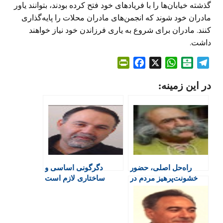
گذشته خیابان‌ها را با فریاد‌های خود فتح کرده بودند، بتوانند یاور
مادران خود شوند که انجمن‌های مادران محلات را پایه‌گذاری
کنند. مادران برای شروع به یاری فرزاندن خود نیاز خواهند
داشت.
P
F
X
W
B
T
r
a
h
a
e
در این زمینه:
i
c
a
l
l
n
e
t
a
e
t
b
s
t
g
F
o
A
a
r
r
o
p
r
a
i
k
p
i
m
e
n
راه‌حل اصلی، حضور
دگرگونی اساسی و
n
خشونت‌پرهیز مردم در
ساختاری لازم است
d
خیابان است
l
y