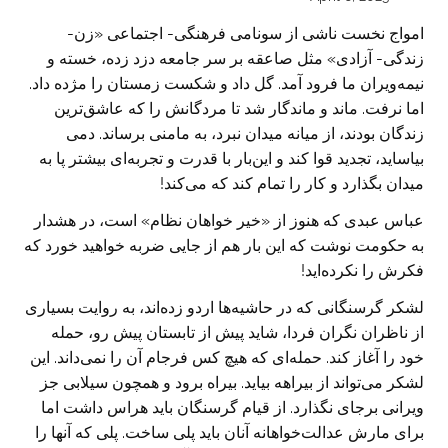
امواج نخست ناشی از سونامی فرهنگی- اجتماعی «زن-
زندگی- آزادی» مثل صاعقه بر سر جامعه دزد زده، خسته و‌
نیمه‌ویران ما فرود آمد. گل داد‌ و‌ شکست زمستان را مژده داد.
اما نرفت. ماند ‌و ماندگار شد تا مردگانش را که عاشق‌ترین
زندگان بودند، از میانه میدان نبرد، به مامنی برساند. دمی
بیاساید، تجدید قوا کند و این‌بار با قدرت و تجربه‌ای بیشتر پا به
میدان بگذارد و کار را تمام کند که می‌کند!
عباس عبدی که هنوز از «خیر خواهان نظام» است، در هشدار
به حکومت نوشت که این بار هم از جایی ضربه خواهید خورد که
فکرش را نکرده‌اید!
لشکر گرسنگانی که در حاشیه‌ها اردو زده‌اند، به روایت بسیاری
از ناظران نگران فردا، شاید پیش از تابستان پیش رو، حمله
خود را آغاز کند. حمله‌ای که هیچ کس فرجام آن را نمی‌‌داند. این
لشکر می‌تواند از بیراهه بیاید. بیراه برود و همچون سیلابی جز
ویرانی برجای نگذارد. از قیام گرسنگان باید هراس داشت اما
برای مارش عدالت‌خواهانه آنان باید پلی ساخت. پلی که آنها را