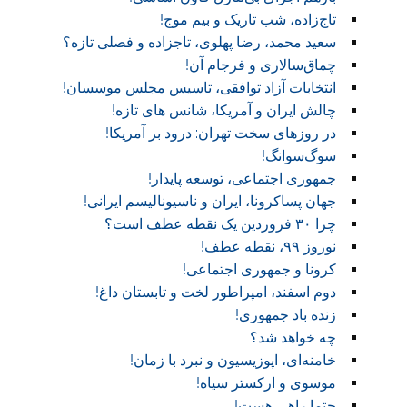
تاج‌زاده، شب تاریک و بیم موج!
سعید محمد، رضا پهلوی، تاجزاده و فصلی تازه؟
چماق‌سالاری و فرجام آن!‏
انتخابات آزاد توافقی، تاسیس مجلس موسسان!‏
چالش ایران و آمریکا، شانس های تازه!
در روز‌های سخت تهران: درود بر آمریکا!
سوگ‌‌سوانگ!‏
جمهوری اجتماعی، توسعه پایدار!
جهان پساکرونا، ایران و ناسیونالیسم ایرانی!
چرا ۳۰ فروردین یک نقطه عطف است؟
نوروز ۹۹، نقطه عطف!‏
کرونا و جمهوری اجتماعی!‏
دوم اسفند، امپراطور لخت و تابستان داغ!
زنده باد جمهوری!
چه خواهد شد؟
خامنه‌ای، اپوزیسیون و نبرد با زمان!
موسوی و ارکستر سیاه!
حتما راهی هست!