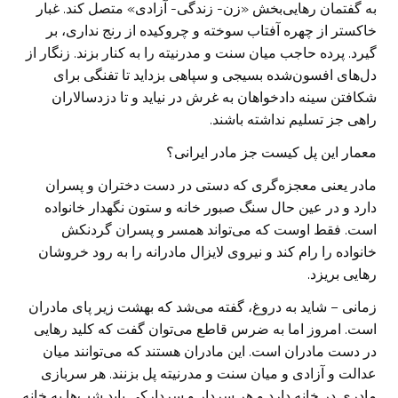
به گفتمان رهایی‌بخش «زن- زندگی- آزادی» متصل کند. غبار
خاکستر از چهره ‌آفتاب سوخته و چروکیده از رنج نداری، بر
گیرد. پرده حاجب میان سنت و مدرنیته را به کنار بزند. زنگار از
دل‌های افسون‌شده بسیجی و سپاهی بزداید تا تفنگی برای
شکافتن سینه دادخواهان به غرش در نیاید و تا دزدسالاران
راهی جز تسلیم نداشته باشند.
معمار این پل کیست جز مادر ایرانی؟
مادر یعنی معجزه‌گری که دستی در دست دختران و پسران
دارد و در عین حال سنگ‌ صبور خانه و ستون نگهدار خانواده
است. فقط اوست که می‌تواند همسر و پسران گردنکش
خانواده را رام کند و نیروی لایزال مادرانه را به رود خروشان
رهایی بریزد.
زمانی – شاید به دروغ، گفته می‌شد که بهشت زیر پای مادران
است. امروز اما به ضرس قاطع می‌توان گفت که کلید رهایی
در دست مادران است. این مادران هستند که می‌توانند میان
عدالت و آزادی و میان سنت و مدرنیته پل بزنند. هر سربازی
مادری در خانه دارد و هر سردار و سردارکی باید شب‌ها به خانه