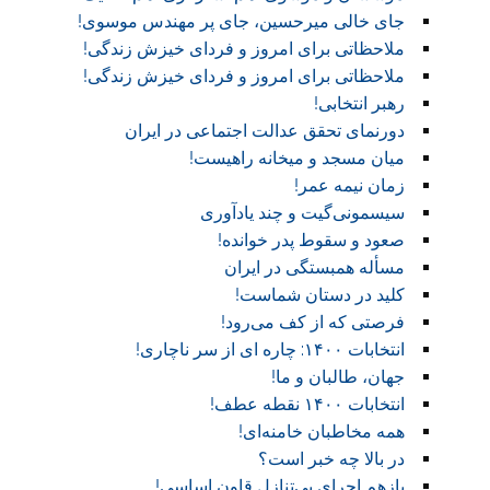
جای خالی میرحسین، جای پر مهندس موسوی!
ملاحظاتی برای امروز و فردای خیزش زندگی!
ملاحظاتی برای امروز و فردای خیزش زندگی!
رهبر انتخابی!
دورنمای تحقق عدالت اجتماعی در ایران
میان مسجد و میخانه راهیست!‏
زمان نیمه عمر!‏
سیسمونی‌گیت و چند یادآوری
صعود و سقوط پدر خوانده!‏
مسأله همبستگی در ایران
کلید در دستان شماست!‏
فرصتی که از کف می‌رود!
انتخابات ۱۴۰۰: چاره ای از سر ناچاری!
جهان، طالبان و ما!
انتخابات ۱۴۰۰ نقطه عطف!‏
همه مخاطبان خامنه‌ای!
در بالا چه خبر است؟‎ ‎
بازهم اجرای بی‌تنازل قاون اساسی!