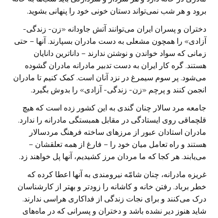
برود و هر شب نمی‌‌تواند دستان خونی خود را پنهانی بشوید.
دختران و پسران ایران می‌توانند آتش جاودانه «زن- زندگی-
آزادی» را همچون مشعلی به دست مادران بسپارند. آنها – حتی
زمانی که سواد خواندن و نوشتن ندارند – داناترین دانایان
هستند. گره کار ایران به دست تدبیر مادرانه مادران گشوده
می‌شود. پر سوم سیمرغ در نزد آنان است. کمک‌ کنیم تا مادران
انجمن کنند و پرچم «زن- زندگی- آزادی» را بدوش بگیرد.
جامعه مرد سالار چنان گندی به این کشور زده است که هیچ
قلچماقی روی ایستادگی در مقابل همبستگی مادرانه را ندارد.
مادران استادان عبور از مرزهای ساخته فرهنگ مردسالار
هستند و راه تعامل میان خود را – فارغ از همه تعلقشان –
می‌یابند. هر کجا که ما مردان مرز کشیدیم، آنها پل خواهند زد.
غریزه مادرانه، چنان شامّه نیرومندی به آنها اعطا کرده که
خطر برباد. رفتن خانه و کاشانه را زودتر و بهتر از کارشناسان
درک می‌کنند و برای نجات زندگی از فداکاری هراسی ندارند.
شاید هنوز دیر نشده باشد و دختران و پسرانی که در ماه‌های