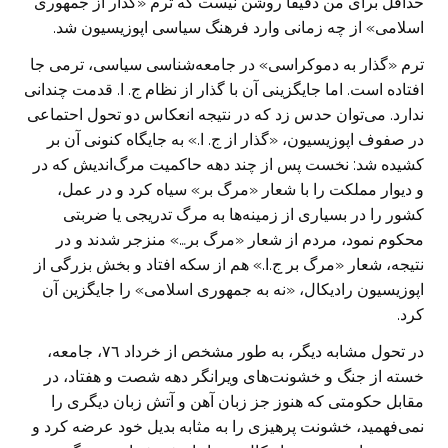
حداقل برای من دقیقا روشن نیست که ترم «گذار از جمهوری
اسلامی» از چه زمانی وارد فرهنگ سیاسی اپوزیسیون شد.
ترم «گذار به دموکراسی» در جامعه‌شناسی سیاسی، ترمی جا
افتاده است. اما جایگزینی آن با گذار از نظام ج. ا. قدمت چندانی
ندارد. می‌توان حدس زد که در نتیجه انعکاس دو تحول احتماعی
در صفوف اپوزیسیون، «گذار از ج. ا.» به جایگاه کنونی آن بر
کشیده شد: نخست پس از چند دهه حاکمیت مرگ‌اندیش که در
و دیوار مملکت را با شعار «مرگ بر» سیاه کرد و در عمل،
کشور را در بسیاری از زمینه‌ها به مرگ تدریجی یا ضربتی
محکوم نمود، مردم از شعار «مرگ بر…» منزجر شدند و در
نتیجه، شعار «مرگ بر ج.ا.» هم از سکه افتاد و بخش بزرگی از
اپوزیسیون رادیکال، «نه به جمهوری اسلامی» را جایگزین آن
کرد.
در تحول مشابه دیگر، به طور مشخص از خرداد ٧٦، جامعه،
خسته از جنگ و خشونت‌های ویرانگر دهه شصت و هفتاد، در
مقابل حکومتی که هنوز جز زبان آهن و آتش زبان دیگری را
نمی‌فهمید، خشونت پرهیزی را به مثابه بدیل خود عرضه کرد و