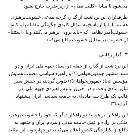
می‌شود تا مبادا «کلیت نظام» از زیر ضرب خارج بشود.
طرفداران این برداشت از گذار، گرچه مدعی خشونت‌پرهیزی
هستند، اما یا از پاسخ به سوْال کلیدی چگونگی مقابله با واکنش
خشونت‌آمیز نظامی که «باید برود» پرهیز می‌کنند و یا «استثنأ»
از خشونت در مقابل خشونت دفاع می‌کنند.
٣- گذار رقابتی
این برداشت از گذار، از حمله در اسناد جبهه ملی ایران و دو
سند منشور جمهوریخواهی(۱) و راهبرد سیاسی مصوب همایش
مؤسس اتحاد جمهوریخواهان(۲) تدوین گردید، در جنبش سبز
تبلور مادی یافت و در آخرین بیانیه راهبردی جبهه ملی، در
قالب یک طرح سه ماده‌ای به جامعه سیاسی ایران پیشنهاد
گردید.(۳)
این راهکار نیز همانند دو راهکار دیگر که خود را خشونت پرهیز،
متکی بر اراده و عمل جامعه مدنی و مردم ایران و متعهد به
دفاع از یکپارچگی کشور اعلام می‌کنند، در چهارچوب این مثلث