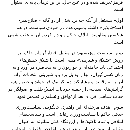
قرمز تعریف شده و در عین حال، بر این تز‌های پایه‌ای استوار
است:
اول
– مستقل از آنکه چه برداشتی از دو گانه «اصلاح‌پذیر-
اصلاح‌ناپذیر» داشته باشیم، هدف راهبردی سیاست، در هم
شکستن مقاومت ائتلاف حاکم و وادار کردن آن به عقب‌نشینی
است.
دوم
– سیاست اپوزیسیون در مقابل اقتدارگرایان حاکم، بر
روش «شلاق و شیرینی» مبتنی است. با شلاق جنبش‌های
اجتماعی باید خامنه‌ای و حواریون را به محاصره در آورد و به
زبان کشی‌گیران، آنها را به پل برد و با شیرینی انتخابات آزاد،
آنها را به رقابت و مشارکت دموکراتیک فراخواند و حضور همه
گرایش‌های سیاسی از جمله جریانات اصلاح‌طلب و اصولگرا در
حیات سیاسی فردای بعد از توافق و تسلیم را تضمین نمود
سوم
– هدف مرحله‌ای این راهبرد، جایگزینی سیاست‌ورزی
حذفی حاکم با سیاست‌ورزی رقابتی است و سیاست‌های
ائتلافی و تمام تاکتیک‌ها از این نگاه کلان متاثرند. به عنوان
مثال، باورمندان به این راهبرد، علی‌القاعده، فقط در انتخاباتی