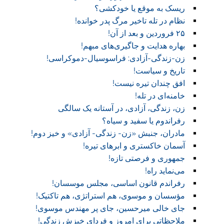
ریسک به موقع یا خودکشی؟
نظام در تله تاخیر مرگ پدر خوانده!
۲۵ فروردین و بعد از آن!
بهاره هدایت و جاگیری‌های مبهم!
زن-زندگی-آزادی: فراسوسیال-دموکراسی!
تاریخ و سیاست!
افق چندان تیره نیست!
خامنه‌ای در تله!
زن، زندگی، آزادی، در آستانه یک سالگی
رفراندوم یا سفید و سیاه؟
مادران، جنبش «زن- زندگی- آزادی» و خیز دوم!
آسمان خاکستری و ابر‌های تیره!
جمهوری و فرصتی تازه!
می‌نماید راه!
رفراندم قانون اساسی، مجلس موسسان!
مؤسسان و موسوی، هم استراتژی، هم تاکتیک!
جای خالی میرحسین، جای پر مهندس موسوی!
ملاحظاتی برای امروز و فردای خیزش زندگی!