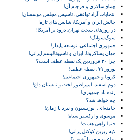
چماق‌سالاری و فرجام آن!‏
انتخابات آزاد توافقی، تاسیس مجلس موسسان!‏
چالش ایران و آمریکا، شانس های تازه!
در روز‌های سخت تهران: درود بر آمریکا!
سوگ‌‌سوانگ!‏
جمهوری اجتماعی، توسعه پایدار!
جهان پساکرونا، ایران و ناسیونالیسم ایرانی!
چرا ۳۰ فروردین یک نقطه عطف است؟
نوروز ۹۹، نقطه عطف!‏
کرونا و جمهوری اجتماعی!‏
دوم اسفند، امپراطور لخت و تابستان داغ!
زنده باد جمهوری!
چه خواهد شد؟
خامنه‌ای، اپوزیسیون و نبرد با زمان!
موسوی و ارکستر سیاه!
حتما راهی هست!
لایه زیرین کوکتل پرانی!
ساعت صفر یا آشوب؟