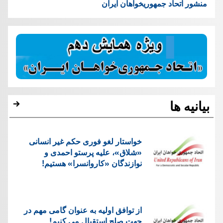
منشور اتحاد جمهوریخواهان ایران
بیانیه ها
خواستار لغو فوری حکم غیر انسانی
«شلاق»، علیه پرستو احمدی و
نوازندگان «کاروانسرا» هستیم!
از توافق اولیه به عنوان گامی مهم در
جهت صلح استقبال می کنیم!