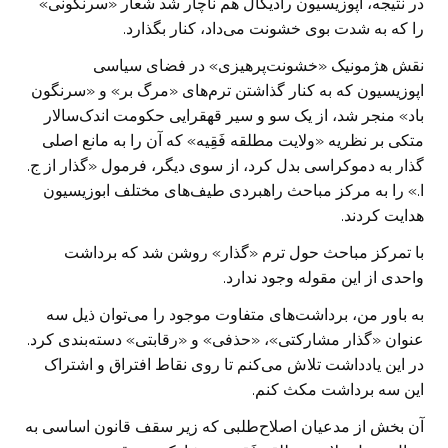
در نتیجه، اپوزیسیون رادیکال هم ناچار شد شعار «سرنگونی»
را که به شدت بوی خشونت می‌داد، کنار بگذارد.
نقش هژمونیک «خشونت‌پرهیزی» در فضای سیاسی
اپوزیسیون که به کنار گذاشتن ترم‌های «مرگ بر» و «سرنگون
باد» منجر شد، از یک سو و سیر قهقرایی حکومت اندک‌سالار
متکی بر نظریه «ولایت مطلقه فَقِیه» که آن را به مانع اصلی
گذار به دموکراسی بدل کرد، از سوی دیگر، فرمول «گذار از ج.
ا.» را به مرکز مباحث راهبردی طیف‌های مختلف ابوزیسیون
هدایت کردند.
با تمرکز مباحث حول ترم «گذار» روشن شد که برداشت
واحدی از این مقوله وجود ندارد.
به باور من، برداشت‌های متفاوت موجود را می‌توان ذیل سه
عنوان «گذار مشارکتی»، «حذفی» و «رقابتی» دسته‌بندی کرد.
در این یادداشت تلاش می‌کنم تا روی نقاط افتراق و اشتراک
این سه برداشت مکث کنم.
آن بخش از مدعیان اصلاح‌طلبی که زیر سقف قانون اساسی به