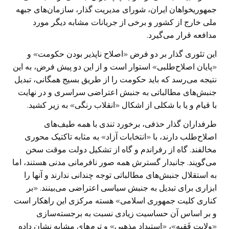
جمهوریخواهان ایران، شورای مدیریت گذار، سازمان‌های جبهه
ملی خارج از کشور و برخی از جریانات مشابه دیگر مورد
مدافعه قرار می‌گیرد.
این تئوری گذار بر دو فرض «اصلاح ناپذیر بودن حکومت» و
«پایان اصلاح‌طلبی» استوار است و از این دو پیش فرض، به این
نتیجه می‌رسد که باید حکومت را از طریق بسیج همگانی، تبدیل
جنبش‌های مطالباتی به جنبش اعتراضی سراسری و در نهایت
با قیام و یا با شکلی از اشکال «انقلاب رنگی» به زیر کشید.
طرفداران گذار حذفی، برخورد تندی با همه طیف‌های
اصلاح‌طلب دارند، با «انتخابات آزاد» به مثابه تاکتیک محوری
مخالفند. گاه از رفراندم و گاه از تشکیل دولت موقت سخن
می‌گویند. جانبدار گسترش همه صور نافرمانی مدنی هستند، اما
به استقلال جنبش‌های مطالباتی توجه چندانی ندارند و آنها را
ابزاری برای تبدیل به جنبش سیاسی اعتراضی می‌بینند. «بر
کناری کلیت جمهوری اسلامی» هسته مرکزی این راهکار است
و بر اساس آن حساسیت زیادی نسبت به برجسته‌سازی
«ولایت فَقِیه»، «استبداد مذهبی» و ترم‌های مشابه نشان داده