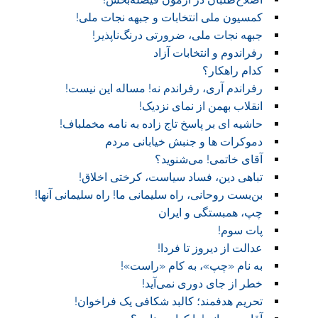
کمسیون ملی انتخابات و جبهه نجات ملی!
جبهه نجات ملی، ضرورتی درنگ‌ناپذیر!
رفراندوم و انتخابات آزاد
کدام راهکار؟
رفراندم آری، رفراندم نه! مساله این نیست!
انقلاب بهمن از نمای نزدیک!
حاشیه ای بر پاسخ تاج زاده به نامه مخملباف!
دموکرات ها و جنبش خیابانی مردم
آقای خاتمی! می‌شنوید؟
تباهی دین، فساد سیاست، کرختی اخلاق!
بن‌بست روحانی، راه سلیمانی ما! راه سلیمانی آنها!
چپ، همبستگی و ایران
پات سوم!
عدالت از دیروز تا فردا!
به نام «چپ»، به کام «راست»!
خطر از جای دوری نمی‌آید!
تحریم هدفمند؛ کالبد شکافی یک فراخوان!