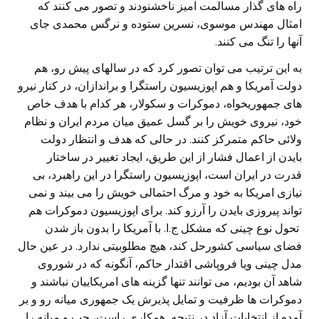
راه های گذار مسالمت آمیز ناخشنودند و تصور می کنند که
امثال مهندس موسوی، نسرین ستوده و نرگس محمدی جای
آنها را تنگ می کنند.
به این ترتیب می توان تصور کرد که در سالهای پیش رو، هم
دولت آمریکا و هم اپوزیسیون راستگرا و براندازان، در کنار نیرو
های جمهوریخواه، دموکرات و سکولار، هر کدام با هدف خاص
خود، نیروی خویش را بر گسل عمیق میان مردم ایران و نظام
ولائی حاکم متمرکز کنند. در حالی که هدف و انتظار دولت
بایدن از اعمال فشار از این طریق، ایجاد تغییر در ساختار
قدرت در ایران است، اپوزیسیون راستگرا در این راهبرد، بی
نیازی امریکا به خود و مرگ احتمالی خویش را می بیند و نمی
تواند پیروزی بایدن را آرزو کند. برای اپوزیسیون دموکرات هم
تحول نوع چینی که مشکل ج.ا. با آمریکا را بدون باز شدن
فضای سیاسی کشورحل کند، هیچ مطلوبیتی ندارد. در عین حال
مدل چینی ویا فروپاشی اقتدار حاکم، آنگونه که در شوروی
شاهد آن بودیم، می توانند تنها گزینه های امریکاییان نباشند و
دموکرات ها ظرفیت و تمایل پذیرش یک جمهوری میانه رو و بر
آمده از انتخابات آزاد در نتیجه همکاری راست، چپ و میانه را