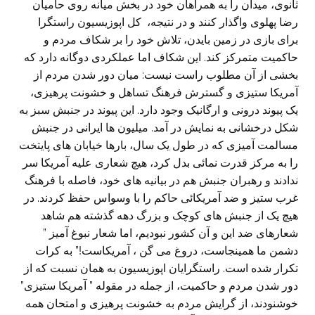
ثانوی، میدان را به همراهان خود در بخش میانه روی حامیان
رضا پهلوی واگذار کنند و در نتیجه، کل اپوزیسیون راستگرا
برای بازی در زمین بایدن، تلاش خود را بر شکاف مردم و
حاکمیت متمرکز کند. این شکاف اما عملکردی دوگانه دارد که
بخشی از آن مطلوب راست نیست: میان دور شدن مردم از
آمریکا ستیزی و گسترش فرهنگ تساهل و خشونت پرهیزی،
یک پیوند درونی و ارگانیک وجود دارد. این پیوند در جنبش سبز به
شکل درخشانی به نمایش در آمد. میلیون ها ایرانی در جنبش
مسالمت آمیزی که در طول یک سال، بارها خیابان های پایتخت
را به مرکز قدرت نمائی بدل کرد، هیچ شعاری علیه آمریکا سر
ندادند و رهبران جنبش هم در بیانیه های خود، فاصله با فرهنگ
غرب ستیز و ضد آمریکائی حاکم را با وسواس حفظ کردند. در
هیچ یک از جنبش های کوچک و بزرگ دهه گذشته هم شاهد
شعارهای ضد این و آن کشور نبودیم، اما شعار نبوغ آمیز ”
دشمن ما همینجاست، دروغ می گن ، آمریکاست!” به کرات
تکرار شده است. راستگرایان اپوزیسیون به همان نسبت که از
دور شدن مردم و حاکمیت، از جمله در مقوله ” آمریکا ستیزی”
خوشنودند، از گرایش مردم به خشونت پرهیزی و امتحان همه