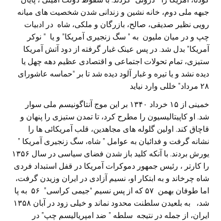
جبهه ملی دوم، خانه نشین و زندانی شدن شخصیت های میانه
رویی نظیر صدیقی، صالح، بازرگان و ملکی، شاه در ادبیات
چپ و در میان ملیون به ” سگ زنجیری آمریکا” و یا ” نوکر
آمریکا” بدل شد. در پس عینک غبار گرفته از دود آتش آمریکا
ستیزی، تمام تحولات اجتماعی و اقتصادی عظیم دهه چهل یا
دیده نشد و یا تیره و غبار آلود دیده شد تا بر “حماسه عاشورای
۲۸ مرداد” خللی وارد نیاید
خمینی از ۱۵ خرداد ۱۳۴۰ بر این موج آنتاگونیسم ملی سوار
شد. او کاپیتالیسیون را مطرح کرد، تا تمدن ستیزی را پنهان و
قاچاق کند. اولین گلوله های مجاهدین، قلب آمریکائی ها را
نشانه گرفت و فدائیان به عوامل ” شاه، سگ زنجیری آمریکا ”
یورش بردند. با آنکه کلید باز شدن فضای سیاسی در سال ۱۳۵۶
را کارتر ، رئیس جمهور دموکرات آمریکا در قفل استبداد فردی
شاه چرخاند و به ابتکار او، نسیم آزادی در ایران وزیدن گرفت،
اما طوفان بهمن ۵۷ که از پس نسیم “جیمی کراسی” ۵۶ به پا
شد، به بلعیدن سلطنت محدود نماند و خیلی زود در آبان ۱۳۵۸
ایران، از جمله در نتیجه سلطه ” ضد امپریالیسم چپ” در