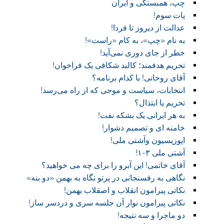
چپ، همبستگی و ایران
پات سوم!
عدالت از دیروز تا فردا!
به نام «چپ»، به کام «راست»!
خطر از جای دوری نمی‌آید!
تحریم هدفمند؛ کالبد شکافی یک فراخوان!
آقای روحانی! با کدام برنامه؟
انتخابات، سیاست و موجی که از راه می‌رسد!
تحریم یا ابتذال؟
به هر ایرانی یک بشکه نفت!
خامنه ای و تصمیم دشوار!
اپوزیسیون وآشتی ملی!
آشتی ملی ۳-۱!
آقای خاتمی! این آبرو را برای چه می خواهید؟
نگاهی به رفسنجانی در پرتو نگاه به بهمن «دو بنه»
نکاتی پیرامون انقلاب و اصقلاب بهمن!
نکاتی پیرامون نوار آن جلسه سری و دردسر ساز!
دو ماجرا و سه نتیجه!