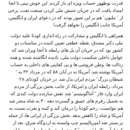
قدرت نوظهور حساب ویژه ای باز کردند. این خوش بینی تا انجا
امتداد یافت که در جریان جنبش ملی کردن صنعت نفت، برخی
از ” ملیون” هم بر این تصور بودند که در دعوای ایران و انگلیس،
آمریکا جانب انگلیس را نخواهد گرفت!
همراهی با انگلیس و مشارکت در راه اندازی کودتا علیه دولت
ملی دکتر مصدق، نقطه عطفی تعیین کننده در مناسبات دو
کشور بود که در جریان آن پل های رابطه تا آنجا ویران شد که
عوامل داخلی شکست دولت ملی، نادیده انگاشته شدند و همه
رذالت ها، وطن فروشی ها و بی کفایتی های داخلی به حساب
آمریکا نوشته شد. آمریکا نه در آبان ۵۸ که در مرداد ۳۲ به ”
شیطان بزرگ” مردم ایران بدل شد. در جریان کودتای ۲۸
مرداد، رابطه ایران و امریکا، از جانب بخش بزرگی از مردم
ایران وارد فاز ” آنتاگونیسم” شد. نقش سازنده دولت کندی که
به تحمیل رفرم های عمیق و گسترده دهه ۴۰ به شاه منجر شد
هم نتوانست، زخم کودتا را درمان کند و کینه و نفرت نسبت به
آمریکا و شاه را کاهش بدهد. بخش بزرگی از ایرانی ها، از جمله
بر بستر ضد امپریالیسم چپ وابسته به اردوگاه شرق، بعد از
کودتا، آمریکا را ” درونی” کردند. با سقوط دولت امینی ، پایان