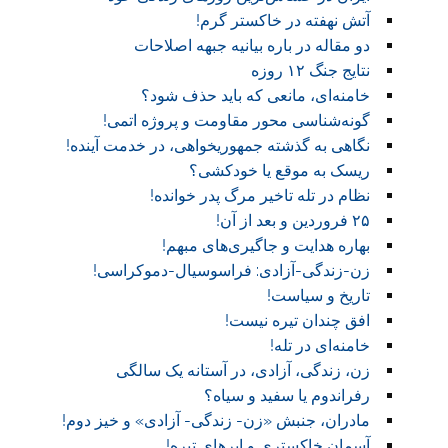
آتش نهفته در خاکستر گرم!
دو مقاله در باره بیانیه جبهه اصلاحات
نتایج جنگ ۱۲ روزه
خامنه‌ای، مانعی که باید حذف شود؟
گونه‌شناسی محور مقاومت و پروژه اتمی!
نگاهی به گذشته جمهوریخواهی، در خدمت آینده!
ریسک به موقع یا خودکشی؟
نظام در تله تاخیر مرگ پدر خوانده!
۲۵ فروردین و بعد از آن!
بهاره هدایت و جاگیری‌های مبهم!
زن-زندگی-آزادی: فراسوسیال-دموکراسی!
تاریخ و سیاست!
افق چندان تیره نیست!
خامنه‌ای در تله!
زن، زندگی، آزادی، در آستانه یک سالگی
رفراندوم یا سفید و سیاه؟
مادران، جنبش «زن- زندگی- آزادی» و خیز دوم!
آسمان خاکستری و ابر‌های تیره!