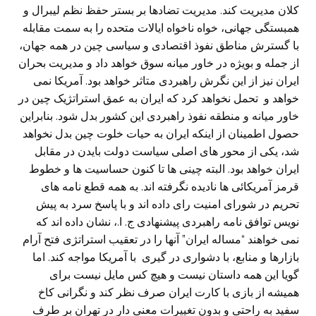
کلان مدیریت کند. مدیریت تضادها بر بستر حفظ نظم لیبرال و
همبستگی جهانی، خواه ناخواه ایالات متحده را به سمت مقابله
با گسترش مناطق نفوذ اقتصادی و سیاسی چین در همه جهان،
از جمله و بویژه در خاور میانه سوق خواهد داد و مدیریت بحران
ایران نیز از این نگرش راهبردی متاثر خواهد بود. آمریکا نمی
خواهد و تحمل نخواهد کرد که ایران به عمق استراتژیک چین در
خاور میانه و منطقه نفوذ راهبردی این کشور بدل شود. بنابراین
حصول اطمینان از اینکه ایران به حیات خلوت چین بدل نخواهد
شد، یکی از محور های اصلی سیاست دولت بایدن در مقابل
ایران خواهد بود. البته چینی ها تا کنون حساسیت ها و خطوط
قرمز آمریکائی ها نادیده نگرفته اند. به همه قطع نامه های
تحریم در شورای امنیت رای داده اند و با پاسخ سرد به پیش
نویس توافق نامه راهبردی پیشنهادی ج. ا.، نشان داده اند که
نمی خواهند “مساله ایران” آنها را در تعقیب استراتژی فتح آرام
بازارها و منابع، با دشواری در گیری با آمریکا مواجه کند. اما
گویا این همه داستان نیست و هیچ کس مایل نیست برای
همیشه از بازی با کارت ایران صرف نظر کند و نگرانی کاخ
سفید به راحتی و بدون تغییرات معنی دار در تهران بر طرف