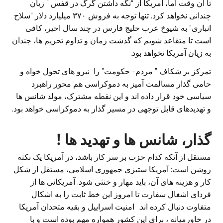
تا آن وقت اما، آمریکا از “نگه داشتن گرگ در قفس ” زیان
چندانی نخواهد کرد. تنها توجه به فروش ۳۷۰ میلیارد دلار “سلاح
انباری” به شیوخ عرب خلیج فارس در چند سال اخیر، کافی
است تا متقاعد شویم که گذشت زمان و تداوم تحریم ها، چندان
به زیان آمریکا نخواهد بود.
تمرکز بر شکاف ” مردم- حکومت” را نیرو های تحول خواه و
حامی گذار مسالمت آمیز به دموکراسی هم محور راهبرد
سیاسی خود قرار داده اند و این نقطه مشترک، مولد شانس ها
و تهدیدهای قابل توجهی در مسیر گذار به دموکراسی خواهد بود.
گذار، شانس ها و تهدید ها !
مستقل از آنکه کدام حزب بر سر کار باشد، در آمریکا یک نکته
روشن است: آمریکا ستیزی جمهوری اسلامی، مستقل از شکل
کار و هزینه های آن، باید مهار و خنثی شود. آمریکائی ها از
فردای اشغال سفارت تا امروز این خط ثابت را به اشکال
متفاوت دنبال کرده اند. امنیت اسراییل و بقیه متحدان آمریکا
در خاورمیانه ، برای این کشور همواره مهم بوده است و با