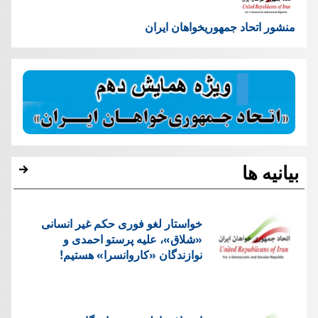
منشور اتحاد جمهوریخواهان ایران
بیانیه ها
خواستار لغو فوری حکم غیر انسانی
«شلاق»، علیه پرستو احمدی و
نوازندگان «کاروانسرا» هستیم!