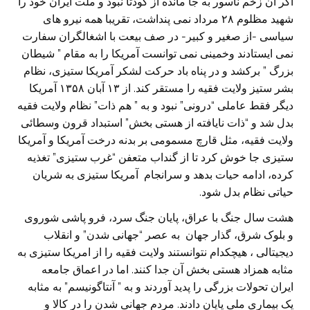
اگر آن زخم ناسور به جا مانده از کودتا نبود و ملت ایران خود را
شهید مظلوم ۲۸ مرداد نمی پنداشت، تقریبا همه نیرو های
سیاسی -از صغیر و کبیر- در صف بیعت با اشغالگران سفارت
نمی ایستادند وخمینی نمی توانست آمریکا را به مقام ” شیطان
بزرگ ” برکشد و در پناه باد حرکت لشکر آمریکا ستیزی، نظام
بشر ستیز ولایت فقیه را مستقر کند. از ۱۳ آبان ۱۳۵۸ آمریکا
دیگر فقط عاملی “درونی” نبود و به ” هم ذات” نظام ولایت فقیه
بدل شد و “ذات نایافته از هستی بخش” استبداد قرون وسطائی
ولایت فقیه، مثل قارچ مسمومی بر بدنه درخت آمریکا و آمریکا
ستیزی جا خوش کرد تا از گنداب متعفن “غرب ستیزی” تغذیه
کرده، ادامه حیات بدهد و سرانجام آمریکا ستیزی به شریان
حیاتی نظام بدل شود.
هشت سال جنگ با عراق، پایان جنگ سرد، فرو پاشی شوروی
و بلوک شرق، گذار جهان به عصر “جهانی شدن” و انقلاب
دیجیتالی ، هیچکدام نتوانستند ولایت فقیه را از امریکا ستیزی به
مثابه همزاد هستی بخش آن جدا کنند. اما در اعماق جامعه
ایران تحولات بزرگی را پدید آوردند و به ” آنتاگونیسم” به مثابه
یک بیماری ملی پایان دادند. مردم جهانی شدن را در کالا و