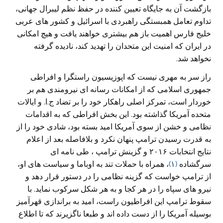
بازگشت آن به جایگاه تعیین کننده در حفظ نظم لیبرال جهانی،
تداوم تعامل همبستگی راهبردی با اسرائیل و کشور های عربی
خلیج فارس اهمیت باز هم بیشتری خواهند یافت و هیچ امکانی
در ایران که امنیت این متحدان را تهدید کند، نادیده گرفته
نخواهد شد.
راز سر به مهری نیست که اپوزیسیون راستگرا و افراطی
جمهوری اسلامی که از امکانات رسانه ای نیرومندی هم بر
خوردار است، تمرکز اصلی راهکار خود را بر تضاد ج.ا. و ایالات
متحده آمریکا گذاشته بود. این بخش افراطی که به اقدامات
نظامی و خشن از سوی آمریکا امید بسته بود، شادی خود را از
به قدرت رسیدن ترامپ پنهان نکرد و بلافاصله بعد از اعلام
نتایج انتخابات ۲۰۱۶ و گزینش ترامپ ، طی نامه ای
سرگشاده
(۱)
، همراه با حملات تند به اوباما و سیاست های او،
از ترامپ خواست که گزینه نظامی را در دستور قرار دهد و
نیرو های سپاه را در هر کجا و به هر شکل سرکوب نماید. با
سقوط ترامپ این افراطیون راست، امید به براندازی قهرآمیز
بوسیله آمریکا را از دست داده اند و طبعا ناگزیرند که تا اطلاع