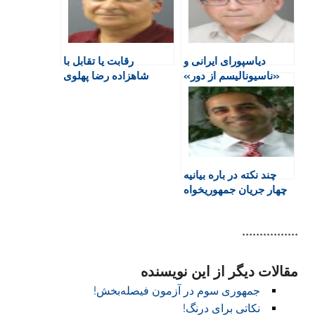
r
o
p
r
a
i
k
p
i
m
e
n
دیاسپورای ایرانی و
رقابت یا تقابل با
n
«ناسیونالیسم از دور»
شاهزاده رضا پهلوی
d
l
y
چند نکته در باره بیانیه
چهار جریان جمهوریخواه
****************
مقالات دیگر از این نویسنده
جمهوری سوم در آزمون فیصله‌بخش!
نکاتی برای درنگ!