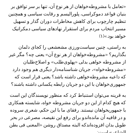
«تعامل با مشروطه‌خواهان از هر نوع آن، تنها بر سر توافق بر
بنیان قواعد دموکراسی، پلورالیسم و رقابت سیاسی و همچنین
تنظیم چارچوب برای کاهش مخاطرات دوران گذار و تسهیل
مسیر انتخاب مردم برای استقرار نهادهای سیاسی دمکراتیک
خواهد بود.»(۱)
به راستی، چنین سیاست‌ورزی مشعشعی را کجای دلمان
بگذاریم؟ «مشروطه‌خواهان از هر نوع آن» یعنی چه؟ مگر غیر
از مشروطه خواهی بدلی «پهلوی‌طلب» و اصلاح‌طلبان
«مشروطه‌خواه»، جریان شناسنامه‌دار دیگری هم وجود دارد
که داعیه مشروطه‌خواهی داشته باشد؟ یعنی قرار است که
جمهوری‌خواهان با این دو جریان رابطه یکسانی داشته باشند؟
به قرینه می‌توان استنباط کرد که منظور نویسندگان این است
که هیچ کدام از این دو جریان مشروطه خواه، شایسته همکاری
با جمهوریخواهان نیستند. رفقای ما با این حکم، شعری سروده
و در قافیه آن مانده‌اندو برای رفع این نقیصه، مصرعی در بحر
طویل بدان افزوده‌اندکه البته مصداق روشن «المعنی فی بطن
الشاعر» است: