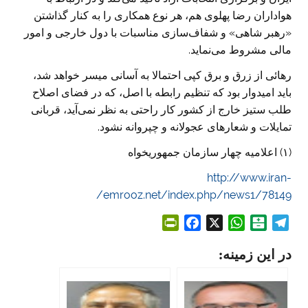
هواداران رضا پهلوی هم، هر نوع همکاری را به کنار گذاشتن
«رهبر شاهی» و شفاف‌سازی مناسبات با دول خارجی و امور
مالی مشروط می‌نماید.
رهائی از زرق و برق کپی احتمالا به آسانی میسر خواهد شد،
باید امیدوار بود که تنظیم رابطه با اصل، که در فضای اصلاح
طلب ستیز خارج از کشور کار راحتی به نظر نمی‌آید، قربانی
تمایلات و شعار‌های عجولانه و چپروانه نشود.
(۱) اعلامیه چهار سازمان جمهوریخواه
http://www.iran-
emrooz.net/index.php/news1/78149/
P
F
X
W
B
T
r
a
h
a
e
در این زمینه:
i
c
a
l
l
n
e
t
a
e
t
b
s
t
g
F
o
A
a
r