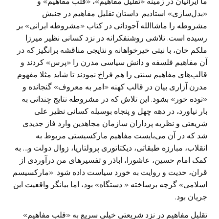
ما ایرانیان در زمینه «تقلیل مفاهیم»، «قلب مفاهیم» و
«بدل‌سازی» استادیم. داستان تقلیل مفاهیم در جنبش
مشروطه را ماشاالله آجودانی در کتاب «مشروطه ایرانی» بر
رسیده است. تلاشی روشنفکرانه در نزد کسانی نظیر میرزا
ملکم خان، با نیتی خیرخواهانه و نتایجی مناقشه برانگیز که در
آن مفاهیم فلسفه و دانش سیاسی مدرن را «پرس» کردند و
قالب‌های مفاهیم سنتی را هم فراخ نمودند تا شاید مثلا مفهوم
مدرن آزاری بیان در قالب کهنه «امر به معروف» گنجانده و
«توده خور» بشود. این تلاش که در مشروطه نتایج چندانی به
بار نیاورد، در دهه چهل و پنجاه بوسیله کسانی نظیر علی
شریعتی و نظریه پردازان سازمان مجاهدین وارد فاز جدیدی
شد که در آن می‌بایست مفاهیم مارکسیستی مربوط به
انقلاب، مبارزه طبقاتی، دیکتاتوری پرولتاریا، زوال دولت و…. به
کمک امام حسین، عاشورا، اباذر و تفسیر‌های من درآوردی از
قران، حدیت و روایت به خورد سیاست داده شود. «مارکسیسم
اسلامی» گرچه برساخته « دستگاه» بود، اما بیانگر واقعیت این
جریان بود.
تقلیل مفاهیم در نزد شریعتی خیلی سریع به «قلب مفاهیم»