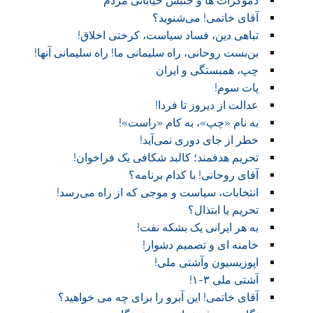
دموکرات ها و جنبش خیابانی مردم
آقای خاتمی! می‌شنوید؟
تباهی دین، فساد سیاست، کرختی اخلاق!
بن‌بست روحانی، راه سلیمانی ما! راه سلیمانی آنها!
چپ، همبستگی و ایران
پات سوم!
عدالت از دیروز تا فردا!
به نام «چپ»، به کام «راست»!
خطر از جای دوری نمی‌آید!
تحریم هدفمند؛ کالبد شکافی یک فراخوان!
آقای روحانی! با کدام برنامه؟
انتخابات، سیاست و موجی که از راه می‌رسد!
تحریم یا ابتذال؟
به هر ایرانی یک بشکه نفت!
خامنه ای و تصمیم دشوار!
اپوزیسیون وآشتی ملی!
آشتی ملی ۳-۱!
آقای خاتمی! این آبرو را برای چه می خواهید؟