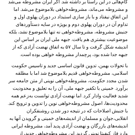
گام‌هائی در این راستا بر داشته شد. اگر ایران مشروطه می‌شد
و مشروطه می‌ماند، مشروطه‌خواهی بلاموضوع می‌شد. اما
این اتفاق نیفتاد و با باز سازی استبداد در دوران پهلوی اول و
تداوم آن در دوران پهلوی دوم و بوپژه در سایه دستآورد‌های
جنبش مشروطه، مشروطه‌خواهی نه تنها بلاموضوع نشد، بلکه
موضوعیت بیشتری هم یافت. جبهه ملی ایران بر اساس این
اندیشه شکل گرفت و تا سال ۵۷ به اتفاق نهضت آزادی که از
جبهه جدا شده بود، پرچمدار مشروطه خواهی بوده است.
با تحولات بهمن، تدوین قانون اساسی جدید و تاسیس حکومت
اسلامی، مشروطه‌خواهی قدیم بلاموضوع شد اما با مطلقه
شدن مجدد حکومت، مشروطه‌خواهی نوینی از متن جامعه سر
برآورد. خمینی با تکفیر جبهه ملی، آن را به تعلیق و محدودیت
شدید فعالیت وادار کرد. اما نهضت آزادی توانست به‌زعم همه
محدودیت‌ها، اصول مشروطه‌خواهی نوین را تدوین و ترویج کند.
با جنبش اصلاحات که در نتیجه دور شدن روشنفکران
انقلابی،جوان و مسلمان از اندیشه‌های خمینی و گرویدن آنها به
اندیشه‌های بازرگان و نهضت آزادی پدید آمد، مشروطه ایرانی
وارد فاز کیفیتا نوینی گردید. این مشروطه‌خواهی جدید، از