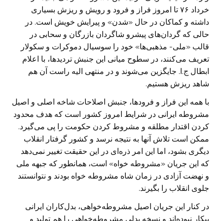
خرداد ۷۶ تا امروز فراز و فرود و رویش و ریزش بسیاری
داشته و کماکان در حال «شدن» و پیرایش خویش است. در
حالی که گردان‌های پیشرو شاگردان بازرگان و سحابی در
قالب «ملی- مذهبی‌ها» خود را سوسیال دموکرات و سکولار
تعریف می‌کنند، در سطوح میانی این جنبش تردید‌ها، با اعلام
ابطال ج.ا. جایگزین می‌شوند و در منتهی الیه راست آن هم
شاهد ریزش هستیم.
با همه این فراز و فرودها، جنبش اصلاحات شاخه اصلی و اصیل
مشروطه ایرانی در شرایط امروز کشور است که هدف محدود
کردن اقتدار مطلقه و مشروط کردن حکومت را پی می‌گیرد.
ممکن است تلاش آنها به نتیجه نرسد و کشور گرفتار انقلاب
دیگری بشود، اما این امر ذره‌ای در این حقیقت تغییر نمی‌دهد
که این جریان «مشروطه خواه» است، همانطور که جبهه ملی
و نهضت آزادی در زمان شاه مشروطه خواه بودند و نتوانستند
جلوی انقلاب را بگیرند.
در کنار این جریان اصیل مشروطه‌خواهی، بدل‌کاران ایرانی
بیکار نبوده‌اند و نسخه بدلی مشروطه‌خواهی را هم تولید و