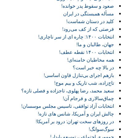
صعود و سقوط پدر خوانده!‏
مسأله همبستگی در ایران
کلید در دستان شماست!‏
فرصتی که از کف می‌رود!
انتخابات ۱۴۰۰: چاره ای از سر ناچاری!
جهان، طالبان و ما!
انتخابات ۱۴۰۰ نقطه عطف!‏
همه مخاطبان خامنه‌ای!
در بالا چه خبر است؟‎ ‎
بازهم اجرای بی‌تنازل قاون اساسی!
تاج‌زاده، شب تاریک و بیم موج!
سعید محمد، رضا پهلوی، تاجزاده و فصلی تازه؟
چماق‌سالاری و فرجام آن!‏
انتخابات آزاد توافقی، تاسیس مجلس موسسان!‏
چالش ایران و آمریکا، شانس های تازه!
در روز‌های سخت تهران: درود بر آمریکا!
سوگ‌‌سوانگ!‏
جمهوری اجتماعی، توسعه پایدار!