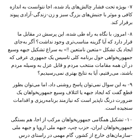
۷- بویژه تحت فشار چالش‌های یاد شده، اجا نتوانست به اندازه
کافی و موثر با جنبش‌های بزرگ سبز و زن-زندگی-آزادی پیوند
برقرار کند.
۸- امروز، با نگاه به راه طی شده، این پرسش در مقابل ما
قرار دارد که آیا گزینه مناسب‌تری وجود نداشت؟ آگر به‌جای
ایجاد یک تشکل «متعین نامتعین !!» به سراغ تشکیل جبهه وسیع
جمهوریخواهی حول برنامه کلی تاسیس یک جمهوری عرفی که
در آن همه مقامات منتخب مردم و قابل عزل به وسیله مردم
باشند، می‌رفتیم، آیا به نتایج بهتری نمی‌رسیدیم؟
۹- به این سوال نمی‌توان پاسخ روشنی داد، اما می‌توان بطور
قطع گفت که ایجاد جبهه یا ائتلاف وسیع جمهوریخواهان یک
ضرورت درنگ ناپذیر است که نیازمند برنامه‌ریزی و اقدامات
سنجیده است.
۱۰- تشکیل همگامی جمهوریخواهان مرکب از اجا، هم بستگی
جمهوریخواهان ایران، حزب چپ، جبهه ملی اروپا و جبهه ملی
-سازمان‌های خارج از کشور، گام مهمی در راستای درس