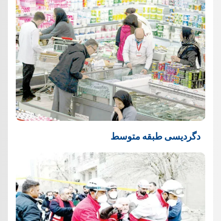
دگردیسی طبقه متوسط