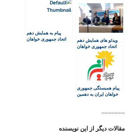
t
b
s
t
g
F
o
A
a
r
r
o
p
r
a
i
k
p
i
m
پیام بە همایش دهم
e
n
اتحاد جمهوری خواهان
ویدئو های همایش دهم
n
ایران
اتحاد جمهوری خواهان
d
ایران -بخش سوم
l
y
پیام همبستگی جمهوری
خواهان ایران به دهمین
همایش اتحاد
جمهوری‌خواهان ایران
****************
مقالات دیگر از این نویسنده