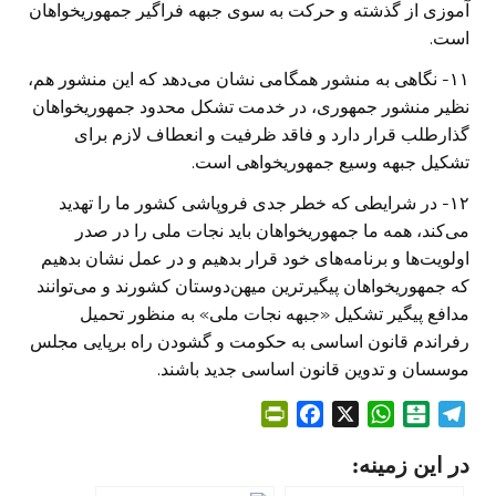
آموزی از گذشته و حرکت به سوی جبهه فراگیر جمهوریخواهان
است.
۱۱- نگاهی به منشور همگامی نشان می‌دهد که این منشور هم،
نظیر منشور جمهوری، در خدمت تشکل محدود جمهوریخواهان
گذارطلب قرار دارد و فاقد ظرفیت و انعطاف لازم برای
تشکیل جبهه وسیع جمهوریخواهی است.
۱۲- در شرایطی که خطر جدی فروپاشی کشور ما را تهدید
می‌کند، همه ما جمهوریخواهان باید نجات ملی را در صدر
اولویت‌ها و برنامه‌های خود قرار بدهیم و در عمل نشان بدهیم
که جمهوریخواهان پیگیرترین میهن‌دوستان کشورند و می‌توانند
مدافع پیگیر تشکیل «جبهه نجات ملی» به منظور تحمیل
رفراندم قانون اساسی به حکومت و گشودن راه برپایی مجلس
موسسان و تدوین قانون اساسی جدید باشند.
P
F
X
W
B
T
r
a
h
a
e
در این زمینه:
i
c
a
l
l
n
e
t
a
e