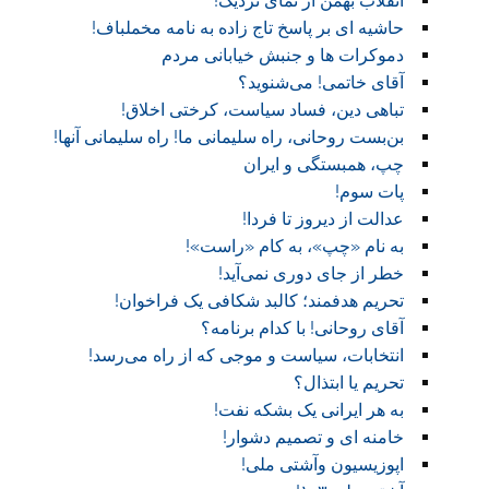
انقلاب بهمن از نمای نزدیک!
حاشیه ای بر پاسخ تاج زاده به نامه مخملباف!
دموکرات ها و جنبش خیابانی مردم
آقای خاتمی! می‌شنوید؟
تباهی دین، فساد سیاست، کرختی اخلاق!
بن‌بست روحانی، راه سلیمانی ما! راه سلیمانی آنها!
چپ، همبستگی و ایران
پات سوم!
عدالت از دیروز تا فردا!
به نام «چپ»، به کام «راست»!
خطر از جای دوری نمی‌آید!
تحریم هدفمند؛ کالبد شکافی یک فراخوان!
آقای روحانی! با کدام برنامه؟
انتخابات، سیاست و موجی که از راه می‌رسد!
تحریم یا ابتذال؟
به هر ایرانی یک بشکه نفت!
خامنه ای و تصمیم دشوار!
اپوزیسیون وآشتی ملی!