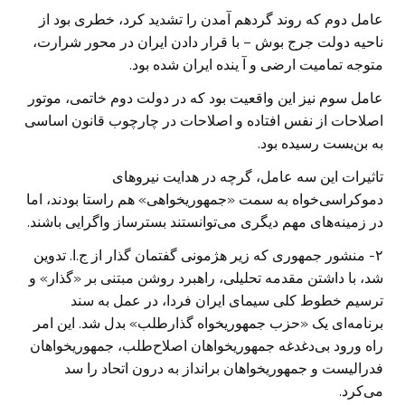
عامل دوم که روند گردهم آمدن را تشدید کرد، خطری بود از
ناحیه دولت جرج بوش – با قرار دادن ایران در محور شرارت،
متوجه تمامیت ارضی و آ ینده ایران شده بود.
عامل سوم نیز این واقعیت بود که در دولت دوم خاتمی، موتور
اصلاحات از نفس افتاده و اصلاحات در چارچوب قانون اساسی
به بن‌بست رسیده بود.
تاثیرات این سه عامل، گرچه در هدایت نیرو‌های
دموکراسی‌خواه به سمت «جمهوریخواهی» هم راستا بودند، اما
در زمینه‌های مهم دیگری می‌توانستند بسترساز واگرایی باشند.
۲- منشور جمهوری که زیر هژمونی گفتمان گذار از ج.ا. تدوین
شد، با داشتن مقدمه تحلیلی، راهبرد روشن مبتنی بر «گذار» و
ترسیم خطوط کلی سیمای ایران فردا، در عمل به سند
برنامه‌ای یک «حزب جمهوریخواه گذارطلب» بدل شد. این امر
راه ورود بی‌دغدغه جمهوریخواهان اصلاح‌طلب، جمهوریخواهان
فدرالیست و جمهوریخواهان برانداز به درون اتحاد را سد
می‌کرد.