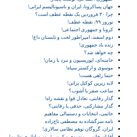
جهان پساکرونا، ایران و ناسیونالیسم ایرانی!
چرا ۳۰ فروردین یک نقطه عطف است؟
نوروز ۹۹، نقطه عطف!‏
کرونا و جمهوری اجتماعی!‏
دوم اسفند، امپراطور لخت و تابستان داغ!
زنده باد جمهوری!
چه خواهد شد؟
خامنه‌ای، اپوزیسیون و نبرد با زمان!
موسوی و ارکستر سیاه!
حتما راهی هست!
لایه زیرین کوکتل پرانی!
ساعت صفر یا آشوب؟
گذار رقابتی، تعادل قوا و نقشه راه!‏
گذار مشارکتی، حذفی یا رقابتی؟
خاتمی، انتخابات و دستمالی مفاهیم
نامه سرگشاده به مصطفی تاج‌زاده
ایران، گروگان توهم نظامی سالاری!
آقایان خاتمی، موسوی و کروبی! روز مباداتری نداریم!‏