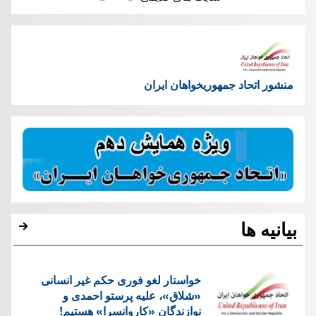
منشور اتحاد جمهوریخواهان ایران
بیانیه ها
خواستار لغو فوری حکم غیر انسانی
«شلاق»، علیه پرستو احمدی و
نوازندگان «کاروانسرا» هستیم!