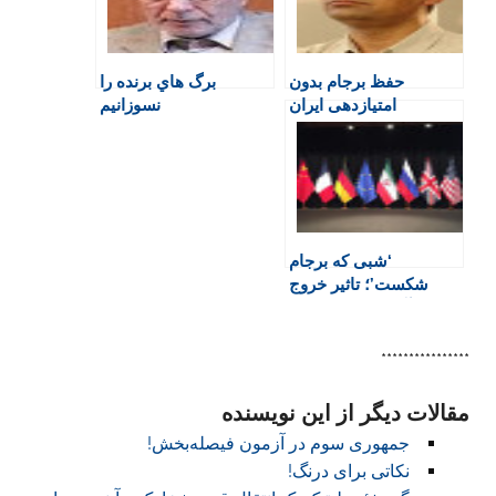
r
o
p
r
a
i
k
p
i
m
e
n
حفظ برجام بدون
برگ هاي برنده را
n
امتیازدهی ایران
نسوزانيم
d
امکان‌پذیر نیست
l
y
‘شبی که برجام
شکست’؛ تاثیر خروج
آمریکا بر اقتصاد و
سیاست ایران
****************
مقالات دیگر از این نویسنده
جمهوری سوم در آزمون فیصله‌بخش!
نکاتی برای درنگ!