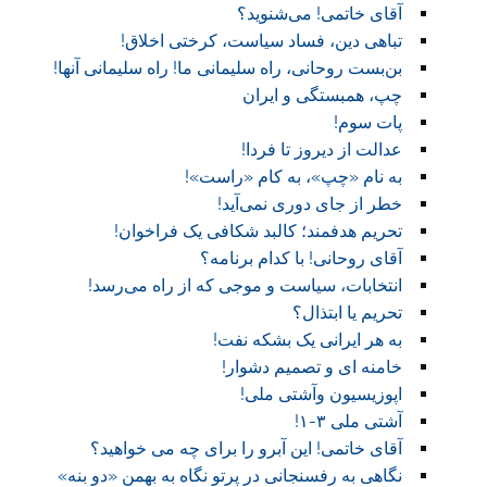
آقای خاتمی! می‌شنوید؟
تباهی دین، فساد سیاست، کرختی اخلاق!
بن‌بست روحانی، راه سلیمانی ما! راه سلیمانی آنها!
چپ، همبستگی و ایران
پات سوم!
عدالت از دیروز تا فردا!
به نام «چپ»، به کام «راست»!
خطر از جای دوری نمی‌آید!
تحریم هدفمند؛ کالبد شکافی یک فراخوان!
آقای روحانی! با کدام برنامه؟
انتخابات، سیاست و موجی که از راه می‌رسد!
تحریم یا ابتذال؟
به هر ایرانی یک بشکه نفت!
خامنه ای و تصمیم دشوار!
اپوزیسیون وآشتی ملی!
آشتی ملی ۳-۱!
آقای خاتمی! این آبرو را برای چه می خواهید؟
نگاهی به رفسنجانی در پرتو نگاه به بهمن «دو بنه»