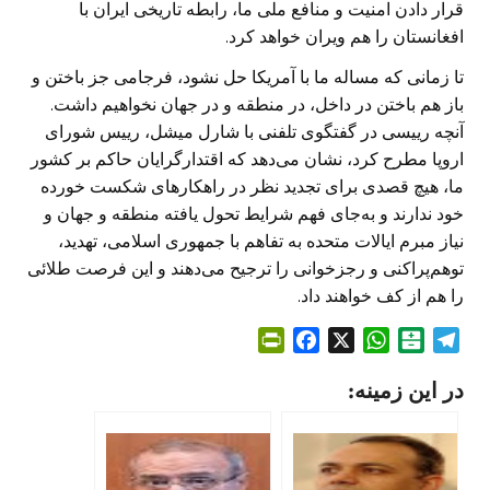
قرار دادن امنیت و منافع ملی ما، رابطه تاریخی ایران با
افغانستان را هم ویران خواهد کرد.
تا زمانی که مساله ما با آمریکا حل نشود، فرجامی جز باختن و
باز هم باختن در داخل، در منطقه و در جهان نخواهیم داشت.
آنچه رییسی در گفتگوی تلفنی با شارل میشل، رییس شورای
اروپا مطرح کرد، نشان می‌دهد که اقتدارگرایان حاکم بر کشور
ما، هیچ قصدی برای تجدید نظر در راهکار‌های شکست خورده
خود ندارند و به‌جای فهم شرایط تحول یافته منطقه و جهان و
نیاز مبرم ایالات متحده به تفاهم با جمهوری اسلامی، تهدید،
توهم‌پراکنی و رجزخوانی را ترجیح می‌دهند و این فرصت طلائی
را هم از کف خواهند داد.
P
F
X
W
B
T
r
a
h
a
e
در این زمینه:
i
c
a
l
l
n
e
t
a
e
t
b
s
t
g
F
o
A
a
r