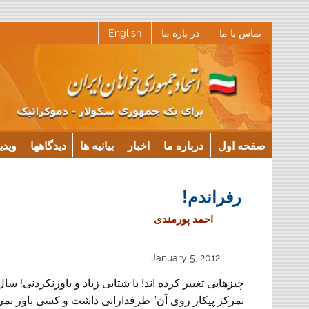
Ski
تماس با ما
در باره ما
English
t
conten
صفحه اول
درباره ما
اخبار
بیانیه ها
دیدگاهها
ویدی
رفراندم!
احمد پورمندی
January 5, 2012
چیزهایی تغییر کرده اند! با شتابی زیاد و باورنکردنی! س
تمرکز پیکار روی آن”
طرفدارانی داشت و کسی باور نمی 