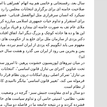
سال بعد، رفسنجانی و خاتمی هم پیه اتهام “همراهی با استکب
صلاحیت خامنه ای برای برگزاری انتخابات مجلس را رد
نمیکرد که انسان سرفرازی مثل ابوالفضل قدیانی- عضو
ملای عام تف به صورت خامنه ای بیندازد و فریاد برآورد ک
این ها و ده ها حادثه کوچک و بزرگ دیگر اما، اتفاق افتاد
دکتر یزدی از سازمان ملل برای خلع ید از حکومت های سو
مفهوم می یابد (نگوییم که یزدی از ایران اسم نبرده، می
یمن و بحرین می رود از ایران می گذرد و هشت سال حبس 
اند!)
در میان نیروهای اپوزیسیون خشونت پرهیز، تا امروز سه 
تحت عناوین “اجرای بی تنازل قانون اساسی”، “انتخابات آز
بی تنازل” تمرکز اصلی روی امکانات درون نظام قرار دار
فرموله می کند، “تغییر قانون اساسی” بیانگر ناامیدی کا
از نظام است.
دو سال و اندی مقاومت جنبش سبز- گرچه در وضعیت پات
نفتی- نظامی- امنیتی حامی آن و تداوم سیاست های خانمان
فشرده کردند و در نتیجه جامعه ما در فاصله دو سال، م