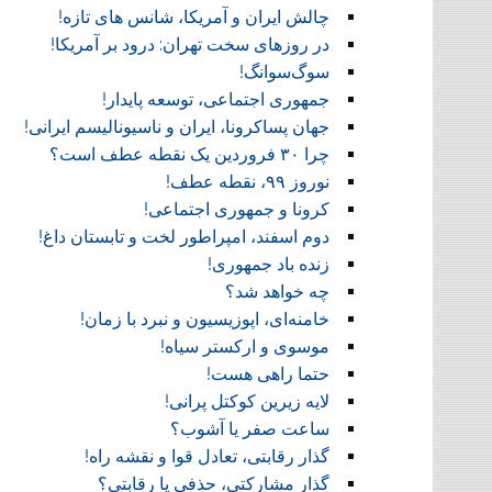
چالش ایران و آمریکا، شانس های تازه!
در روز‌های سخت تهران: درود بر آمریکا!
سوگ‌‌سوانگ!‏
جمهوری اجتماعی، توسعه پایدار!
جهان پساکرونا، ایران و ناسیونالیسم ایرانی!
چرا ۳۰ فروردین یک نقطه عطف است؟
نوروز ۹۹، نقطه عطف!‏
کرونا و جمهوری اجتماعی!‏
دوم اسفند، امپراطور لخت و تابستان داغ!
زنده باد جمهوری!
چه خواهد شد؟
خامنه‌ای، اپوزیسیون و نبرد با زمان!
موسوی و ارکستر سیاه!
حتما راهی هست!
لایه زیرین کوکتل پرانی!
ساعت صفر یا آشوب؟
گذار رقابتی، تعادل قوا و نقشه راه!‏
گذار مشارکتی، حذفی یا رقابتی؟