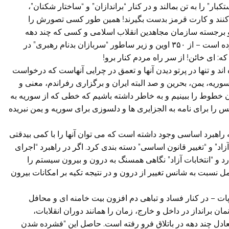
ار” را به تن بمالند و در کنار “براندازان” و “ساختار شکنان”،
 کنند و کارت قرمز بدست بگیرند! همین طور کسی تصورش را
 برجسته سازمان مجاهدین انقلاب اسلامی و کسی که چند دهه
برای استقرار و تداوم حیات جمهوری اسلامی مبارزه کرده است – از ۳۵۰ اوین و زیر ساطور “سربازان بدنام رهبری” در
ه: ای خائن! از سر راه مردم کنار برو!
ه اند و تنها در پرتو دیدن آنها و تعمق در چرایی آنهاست که درخواست
ریه، یمن، بحرین و صد البته ایران و برگزاری رفراندم، معنی و
ان خطوط را ببینیم و به خاطر داشته باشیم که خطی که از سوریه به
را برای نامه به الجزایری ها و دلسوزی برای سوریه و یمن نبریده
راهبرد اساسی وجود داشته است که می توان آنها را با کمی بیدقتی
اد” و “تغییر قانون اساسی” دسته بندی کرد. اگر در راهبرد “اجرای
د و “انتخابات آزاد” نگاهی همسنگ به درون و بیرون سیستم را
مل نسبت به شانس تغییر از درون و در نتیجه تکیه بر امکانات بیرون
 – در کنار فساد و تباهی دم افزون بیت خامنه ای و محافل
 برانداز در داخل و خارج، زمان را همانند دوران انقلابات،
عادل چند دهه در باتلاق فرو رفته است. حاصل این “فشرده شدن