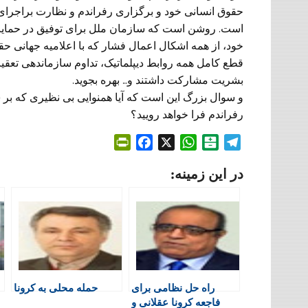
حقوق انسانی خود و برگزاری رفراندم و نظارت براجرای
است. روشن است که سازمان ملل برای توفیق در حمایت مو
خود، از همه اشکال اعمال فشار که با اعلامیه جهانی ح
قطع کامل همه روابط دیپلماتیک، تداوم سازماندهی تعق
بشریت مشارکت داشتند و… بهره بجوید.
و سوال بزرگ این است که آیا همنوایی بی نظیری که بر س
رفراندم فرا خواهد رویید؟
P
F
X
W
B
T
r
a
h
a
e
در این زمینه:
i
c
a
l
l
n
e
t
a
e
t
b
s
t
g
F
o
A
a
r
r
o
p
r
a
i
k
p
i
m
e
n
راه حل نظامی برای
حمله محلی به کرونا
n
فاجعه کرونا عقلانی و
d