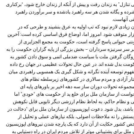
 تنازل” به زندان رفت و پیش از آنکه از زندان خارج شود، “برکناری
ه و یگانه شدن هر سه راهبرد یادشده و سر برآوردن راهبرد
ی آنهاست.
یادی لازم نبود که تب اولیه به عرق بنشیند و طرحی که در
هزار متوقف شود. امروز اما، اوضاع فرق اساسی کرده است: آخرین
نتی حیوانی پاسخ گرفته است، حکومت به مجمع الجزایری از
ه بر سر سرنیزه سرداران – بخش بزرگی از پایه گزاران حکومت را به
گروگان گرفتن ملت با سیاست ضدملی اتمی و سوق دادن کشور به
ومت بدل شده اند. در عین حال تحولات عظیمی در جهان رخ داده
هوم توسعه آینده نگرانه و شکل گیری یک همسویی راهبردی میان
ار آزادی و مردم سالاری در کشورهای زیرسلطه نظام های
مجموعه تحولات دوران ساز سه دهه اخیر بر باورهای پایه ای
است از سازمان ملل برای خلع ید از حکومت های “خودی” اما
ی و نظام حاکم، به لحاظ نظام ارزشی دیگر تابویی قابل نکوهش
 باشد، بدل شود. دعوت اپوزیسیون از سازمان ملل برای “دخالت در
ستش را نه ملاحظات اصولی، بلکه نیازهای عملی و تحلیل از
شور حکایت از آن دارد که یک پارچه شدن نیروهای اپوزیسیون
ل برای پشتیبانی موثر از تلاش مردم ایران در راه دستیابی به