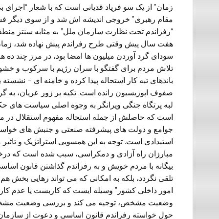
زمان” از یک سو فریاد قدیانی است که با شعار “اجرای بی
مقام رهبری” خروجی اندیشه اش شد و از سوی دیگر فشرد
“رفراندم تحت نظارت سازمان ملل” به مثابه سنتز منطق
هفت سال پیش وقتی طرح رفراندم پیش نهاده شد، زمان ز
سودای گرد آوردن میلیون ها امضا بود، در مرز چند ده 
تلاش مردم برای گفتگو با سران رژیم با سرکوب و خشو
باندهای تبه کار استحاله پیدا کرده و خامنه ای – نشست
صفوف اپوزیسیون رانده است. تکیه بر زور عریان، به 
لبه پرتگاه جنگی ویرانگر به وجوه اصلی سیاست های حک
است که حاصلش از جمله استحاله مفهوم استقلال در مف
جوامع و دولت های پیشرفته صنعتی و جنبش های خواست
استبدادی است. توجه به این همسویی استراتژیک و تاثیر 
مبارزان راه آزادی و دمکراسی، سبب شده است که درخو
بیگانه با مردم خویش و به رفراندم گذاشتن قانون اساس
تلقی نگردد، بلکه به امکانی که می تواند رهایی بخش هم
امور داخلی کشور” وسیله ایست که کاربست یا عدم کارب
وضعیت مشخص، توجیه می کند و بررسی وضعیت مشخص ک
حول خواسته رفراندم قانون اساسی و دعوت از سازمان مل