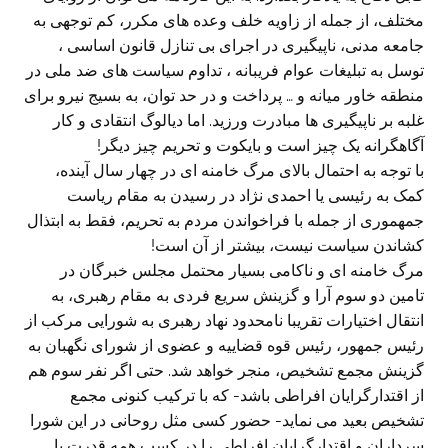
مختلف، از جمله از زاویه خلف وعده های مکرر، کم توجهی به
جامعه مدنی، ناپیگیری در اجرای بی تنازل قانون اساسی ،
توسل به تبلیغات عوام فریبانه ، تداوم سیاست های ضد ملی در
منطقه خاور میانه و … پرداخت و در حد توان، به بسیج نیرو برای
غلبه بر ناپیگیری ها مبادرت ورزید. اما دیالوگ انتقادی و کار
آگاهگرانه یک چیز است و بایکوت و تحریم چیز دیگر!
با توجه به احتمال بالای مرگ خامنه ای در چهار سال آینده،
کمک به رئیسی یا احمدی نژاد در رسیدن به مقام ریاست
جمهموری از جمله با فراخواندن مردم به تحریم، فقط به ابتذال
کشاندن سیاست نیست، بیشتر از آن است!
مرگ خامنه ای و ناکامی بسیار محتمل مجلس خبرگان در
تامین دو سوم آرا و گزینش سریع فردی به مقام رهبری، به
انتقال اختیارات تقریبا نامحدود نهاد رهبری به شورایی مرکب از
رئیس جمهور، رئیس قوه قضاییه و عضوی از شورای نگهبان به
گزینش مجمع تشخیص، منجر خواهد شد. حتی اگر نفر سوم هم
از اقتدارگرایان افراطی باشد- که با ترکیب کنونی مجمع
تشخیص بعید می نماید- حضور کسی مثل روحانی در این شورا
سرداران و اقتدارگرایان افراطی را در کسب همه قدرت با