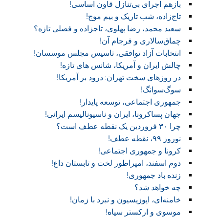
بازهم اجرای بی‌تنازل قاون اساسی!
تاج‌زاده، شب تاریک و بیم موج!
سعید محمد، رضا پهلوی، تاجزاده و فصلی تازه؟
چماق‌سالاری و فرجام آن!‏
انتخابات آزاد توافقی، تاسیس مجلس موسسان!‏
چالش ایران و آمریکا، شانس های تازه!
در روز‌های سخت تهران: درود بر آمریکا!
سوگ‌‌سوانگ!‏
جمهوری اجتماعی، توسعه پایدار!
جهان پساکرونا، ایران و ناسیونالیسم ایرانی!
چرا ۳۰ فروردین یک نقطه عطف است؟
نوروز ۹۹، نقطه عطف!‏
کرونا و جمهوری اجتماعی!‏
دوم اسفند، امپراطور لخت و تابستان داغ!
زنده باد جمهوری!
چه خواهد شد؟
خامنه‌ای، اپوزیسیون و نبرد با زمان!
موسوی و ارکستر سیاه!