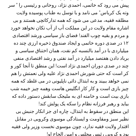
پیش می رود که خاتمی، احمدی نژاد، روحانی و رئیسی را ” سر
وته یک کرباس” می نامد و با توسل به طناب پوسیده ولایت
مطلقه فقیه، مدعی می شود که همه تدارکاتچی هستند و بی
اشاره مقام ولایت در این مملکت آب از آب تکان نخواهد خورد
و مردم و بقیه چوب الفند! فضای باز سیاسی ورشد اقتصادی
۱۲ در صدی دوره خاتمی و ایجاد صندوق ذخیره ارزی چند ده
میلیاردی با در آمد بالنسبه کم نفت، همان اختناق سیاسی و
برباد دادن هفتصد میلیارد در آمد نفتی و رشد اقتصادی منفی
چند در صدی دوران احمدی نژاد است! این منطق تا آنجا کور و
کر است که حتی شورش احمدی نژاد علیه ولی نعمتش را هم
نمی خواهد ببیند و به ابتذال دائی ناپلیونی در می غلطد که همه
چیز بازی است و کار کار انگلیس هاست وهمه چیز خیمه شب
بازی بیت است و خامنه ای به ملیجک سابقش دستور داده که
بیاید و رهبر فرزانه نظام را سکه یک پولش کند!
این منطق در سقوط به ابتذال، چاره ای جز انکار جنبش بی
نظیر سبز ومقاومت و ایستادگی موسوی وکروبی در مقابل
اقتدار ولایت فقیه ندارد، چون موسوی نخست وزیر ولی فقیه
بود و کروبی رئیس مجلس و امین الحاج او!