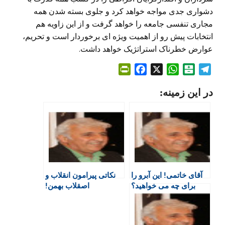
دشواری جدی مواجه خواهد کرد و جلوی بسته شدن همه
مجاری تنفسی جامعه را خواهد گرفت و از این زاویه هم
انتخابات پیش رو از اهمیت ویژه ای برخوردار است و تحریم،
عوارض خطرناک استراتژیک خواهد داشت.
P
F
X
W
B
T
r
a
h
a
e
در این زمینه:
i
c
a
l
l
n
e
t
a
e
t
b
s
t
g
F
o
A
a
r
r
o
p
r
a
i
k
p
i
m
e
n
آقای خاتمی! این آبرو را
نکاتی پیرامون انقلاب و
n
برای چه می خواهید؟
اصقلاب بهمن!
d
l
y