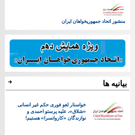
منشور اتحاد جمهوریخواهان ایران
بیانیه ها
خواستار لغو فوری حکم غیر انسانی
«شلاق»، علیه پرستو احمدی و
نوازندگان «کاروانسرا» هستیم!