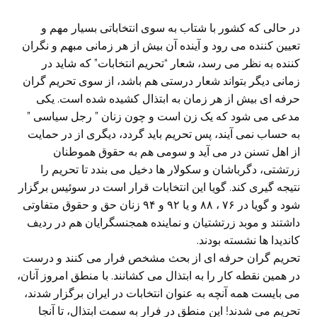
در حالی که کشور با شتاب به سوی انتخاباتی بسیار مهم و
تعیین کننده می رود و آینده آن بیش از هر زمانی مبهم و نگران
کننده به نظر می رسد، شعار “تحریم انتخابات” که شاید در
زمانی دیگر بتواند شعار درستی هم باشد، از سوی تحریم گران
حرفه ای بیش از هر زمان به ابتذال کشیده شده است. یکی
مدعی می شود که یک زن است و چون زنان ” رجل سیاسی ”
به حساب نمی آیند، پس تحریم باید گردد، دیگری از در حمایت
از اهل تسنن در می آید و سومی هم به حقوق هموطنان
زرتشتی، دگرباشان و سکولار ها دخیل می بندد تا تحریم را
نتیجه گیری کند. گویا این انتخابات قرار است در سوئیس برگزار
شود و گویا در ۷۶ ، ٨٨ و یا ۹۲ و ۹۴ زنان حق و حقوق متفاوتی
داشتند و موبد زرتشتیان و نماینده همجنسگرایان هم در ردیف
کاندیدا ها نشسته بودند.
تحریم گران حرفه ای از بحث مشخص فرار می کنند و درست
در همین نقطه کار را به ابتذال می کشانند. با منطق امروز آنان،
می بایست همه آنچه به عنوان انتخابات در ایران برگزار شدند،
تحریم می شدند! این منطق در فرار به سمت ابتذال، تا آنجا