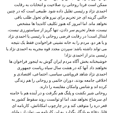
ممکن است فردا روحانی رد صلاحیت و انتخابات به رقابت
احمدی نژاد و رئیسی تقلیل داده شود. طبیعی است که در چنین
حالتی گزینه ای جز تحریم برای نیرو های تحول طلب باقی
نخواهد ماند. اما امروز که هنوز تکلیف کاندیدا ها مشخص
نیست، شعار تحریم سر دادن، تنها گریز از سیاستورزی نیست،
ابتذال است! در رقابت فرضی روحانی با رئیسی یا احمدی نژاد
و یا هر دو، مردم را به خانه نشینی فراخواندن فقط یک نتیجه
می تواند داشته باشد: سپردن مجدد قوه مجریه به احمدی نژاد یا
رئیسی بدتر از احمدی نژاد!
خوشبختانه بخش آگاه مردم ایران گوش به اینجور فراخوان ها
نخواهند داد. آنها که در هشت سال سیاه ریاست جمهوری
احمدی نژاد شاهد فروپاشی سیاسی، اجتماعی، اقتصادی و
اخلاقی جامعه بودند، دوران خاتمی و روحانی را هم زندگی
کرده اند و شانس وامکان مقایسه را دارند.
روحانی شیر نکشت و پلنگ هم نگرفت و در آینده هم با خامنه
ای سرشاخ نخواهد شد، اما او توانست روند سقوط کشور به
قعر دره را متوقف کند و در چارچوب امکاناتش، کارنامه ای
قابل دفاع به یادگار بگذارد. به این کارنامه می توان از زوایای