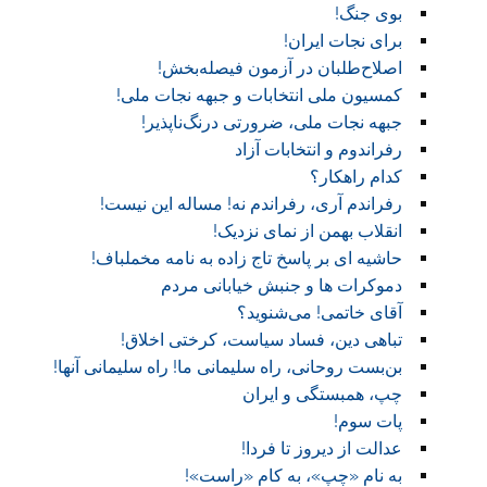
بوی جنگ!
برای نجات ایران!
اصلاح‌طلبان در آزمون فیصله‌بخش!
کمسیون ملی انتخابات و جبهه نجات ملی!
جبهه نجات ملی، ضرورتی درنگ‌ناپذیر!
رفراندوم و انتخابات آزاد
کدام راهکار؟
رفراندم آری، رفراندم نه! مساله این نیست!
انقلاب بهمن از نمای نزدیک!
حاشیه ای بر پاسخ تاج زاده به نامه مخملباف!
دموکرات ها و جنبش خیابانی مردم
آقای خاتمی! می‌شنوید؟
تباهی دین، فساد سیاست، کرختی اخلاق!
بن‌بست روحانی، راه سلیمانی ما! راه سلیمانی آنها!
چپ، همبستگی و ایران
پات سوم!
عدالت از دیروز تا فردا!
به نام «چپ»، به کام «راست»!