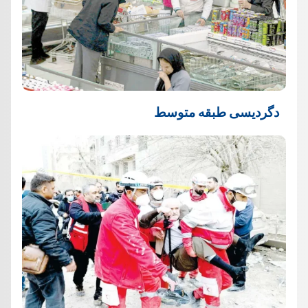
دگردیسی طبقه متوسط