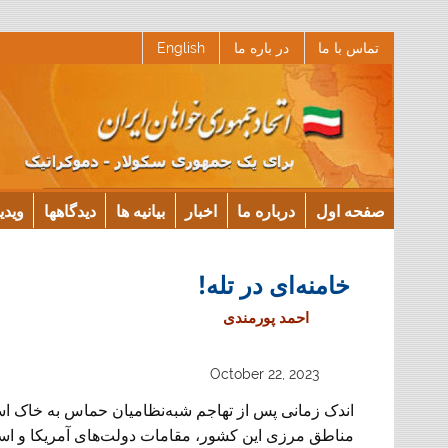
Ski
تماس با ما
در باره ما
English
t
conten
صفحه اول
درباره ما
اخبار
بیانیه ها
دیدگاهها
ویدی
خامنه‌ای در تله!
احمد پورمندی
October 22, 2023
اندک زمانی پس از تهاجم شبه‌نظامیان حماس به خاک اسر
مناطق مرزی این کشور، مقامات دولت‌های آمریکا و اس