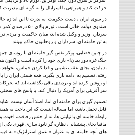
تمرکز بر شرق دور، جنگ اوکراین، تورم بالا و نزدیکی انتخ
حرکت کند و همراهی با اسرایئل را به گونه ای مدیریت ک
صندوق دولت خالی است
سردار، وزیر و وکیل شده اند، میان حاکمیت و مردم دره
به تن خامنه ای، سرداران و روحانیون حاکم ببینند.
در چنین فضایی، پوکر نفس گیر خامنه ای با روسای جمهور 
جنگ غزه دور بمان!» بازی خود را کرده است و اکنون هم
بد بایدن، بجای عقب نشینی و فدا کردن حماس، بخواهد ذخا
رفته، تصمیم به ادامه بازی بگیرد، همه هستی ایران را ب
او روشن کرده اند و تردیدی باقی نگذاشته اند که تحرکا
سر آفرینی برای آمریکا را دنبال کند، با پاسخ های سختی
تصمیم گیری برای خامنه ای اما، اصلا آسان نیست. شاید 
قابل تحمل باشد، اما مساله اینست که این باخت به همینجا
رابطه خامنه ای با نیابتی ها، نه از جنس رفاقت، اخوت 
مافیا بجای پشتیبانی، نظاره گر نابود سازی قهری یکی از 
های آنچه خامنه ای به عنوان « عمق استراتژیک» به قیمت