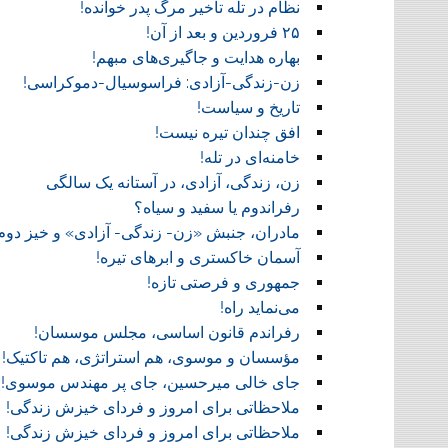
نظام در تله تاخیر مرگ پدر خوانده!
۲۵ فروردین و بعد از آن!
بهاره هدایت و جاگیری‌های مبهم!
زن-زندگی-آزادی: فراسوسیال-دموکراسی!
تاریخ و سیاست!
افق چندان تیره نیست!
خامنه‌ای در تله!
زن، زندگی، آزادی، در آستانه یک سالگی
رفراندوم یا سفید و سیاه؟
مادران، جنبش «زن- زندگی- آزادی» و خیز دوم
آسمان خاکستری و ابر‌های تیره!
جمهوری و فرصتی تازه!
می‌نماید راه!
رفراندم قانون اساسی، مجلس موسسان!
مؤسسان و موسوی، هم استراتژی، هم تاکتیک!
جای خالی میرحسین، جای پر مهندس موسوی!
ملاحظاتی برای امروز و فردای خیزش زندگی!
ملاحظاتی برای امروز و فردای خیزش زندگی!