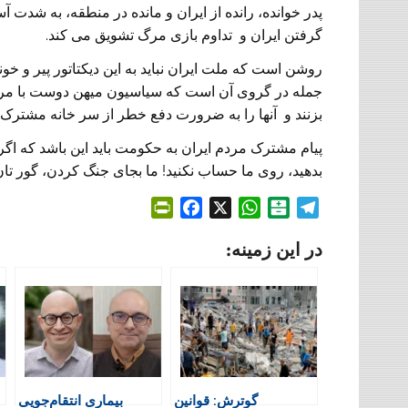
پدر خوانده، رانده از ایران و مانده در منطقه، به شدت
گرفتن ایران و تداوم بازی مرگ تشویق می کند.
روشن است که ملت ایران نباید به این دیکتاتور پیر و خونر
جمله در گروی آن است که سیاسیون میهن دوست با مردم
بزنند و آنها را به ضرورت دفع خطر از سر خانه مشترک خو
پیام مشترک مردم ایران به حکومت باید این باشد که اگر
بدهید، روی ما حساب نکنید! ما بجای جنگ کردن، گور تان
P
F
X
W
B
T
r
a
h
a
e
در این زمینه:
i
c
a
l
l
n
e
t
a
e
t
b
s
t
g
F
o
A
a
r
r
o
p
r
a
i
k
p
i
m
e
n
گوترش: قوانین
بیماری انتقام‌جویی
n