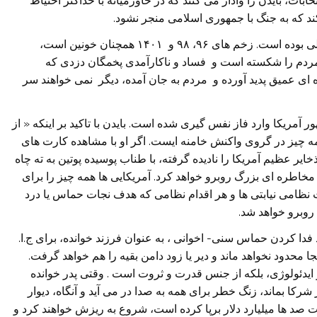
ابات، بایدن را وادار می کنند که در خاورمیانه با حداکثر احتیاط
ند که به جنگ با جمهوری اسلامی منجر نشود.
در سوی ایران ، دست حکومت به ندرت تا این اندازه خالی بوده است. زخم های ۹۶، ۹۸ و ۱۴۰۱ همچنان خونین است،
 ، تورم بالای ۵۰ درصدی کمر مردم را شکسته است و فساد و ناکارآمدی پخمگان دزدی که
 ای عمیق پدید آورده و مردم به جان آمده، دیگر نمی خواهند سر
آمریکا وارد فاز نفس گیری شده است. بایدن با تاکید بر اینکه « از
ه چیز در گروی واکنش خامنه ایست. اگر او با مشاهده کارت های
یر عظیم آمریکا را نادیده گرفته، با طناب پوسیده پوتین به ته چاه
ا مخاطره ای بزرگ روبرو خواهد کرد. آمریکایی ها همه چیز را برای
ت نظامی نیابتی ها و هر اقدام نظامی که هدف نجات حماس یا درد
 روبرو خواهد شد.
فدا کردن حماس سنی- اخوانی ، به عنوان فرزند خوانده، برای ج.ا.
 محدود نخواهد ماند و دیر یا زود دامن بقیه را هم خواهد گرفت.
و ایدئولوژی، بلکه از جنس قدرت و ثروت است . وقتی پدر خوانده
شرکا بماند، زنگ خطر برای همه به صدا در می آید و آنگاه، دیوار
 صد ها میلیارد دلار برپا کرده است، شروع به ریزش خواهند کرد و