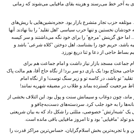
ری به آخر خط می‌رسند و هزینه بقای مافیایی می‌شوند که ‏زمانی
لفه آغاز شد. موتلفه حزب تجار متشرع ‏بازار بود. حجره‌نشین‌هایی با ریش‌های
خودشان نخستین و تنها حرب سیاسی “اهل تقلید” را بنا نهادند. آنها
ا ….. اما حق گزینش “مرجع” را برای ‏خود نگه می‌داشتند و سر کیسه
‏باشد، حریم خود را بشناسد، اهل دوختن “کلاه شرعی” باشد و
م بساط حاجی از دعا و ثنا دریغ نورزد.
مام جماعت مسجد بازار نیاز داشت و امام ‏جماعت هم برای
 محتاج ‏بود! یک بازی دو سر برد! از نگاه حاج آقا، هم مالت پاک
لید” تو باشد، در کاسه تو و زیر سنگ توست! و از نگاه ‏امام
ط مرجعیت گسترده بماند ‏و طلاب در مضیقه شهریه نمانند!
 ماند، چون دوغاب و سیمانش ‏سنت و پول بود. این ائتلاف بخشی از
رخانه‌ها را به خود جلب کرد. سردسته‌های دست‌به‌چافو و
کیل یک “شبه‌ارتش” خصوصی، مثلثی را شکل داد که به ‏بیان شریعتی
و تولد “‏مافیایی” بود و تا امروز مافیایی باقی مانده است.
ین و با تجربه‌ترین بخش اسلام‌‏گرایان، حساس‌ترین مراکز قدرت را