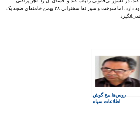
د، در کشور بی‌قانونی را باب کند و ‏افشای آن را “لجن‌پراکنی”
بنامد، خود قربانی فضای قلدرسالاری خواهد شد. دیر و زود ‏دارد، اما سوخت و سوز نه! سخنرانی ۲۸ بهمن خامنه‌ای ضجه یک
ی‌انگیزد.
روس‌ها بیخ گوش
اطلاعات سپاه