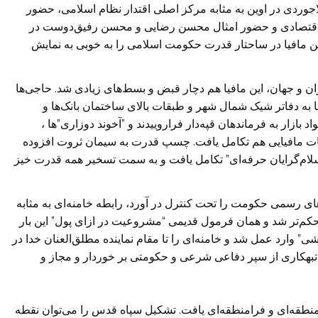
جوردی در اوین به مثابه مرکز اصلی اقتدار نظام اسلامی، حضور
ر اقتصادی و حضور امثال محسن رضایی ‏و محسن رفیق‌دوست در
ن مافیا ‏در ساحتار قدرت حکومت اسلامی را به خوبی به نمایش
ن و جهان، این مافیا هم دچار ‏قبض و بسط‌های زیادی شد. حاجی‌ها
ا به دفاتر شیک شمال شهر و طبقات بالای ساختمان بانک‌ها و
ازار به فرماندهان قپه‌دار فراروییدند و ‏‏”آخوند دوزاری”‌ها ،
بات مافیایی ‏هم تکامل یافت. چسپ قدرت به سیمان ثروت افزوده
سلام‌گرایان حرفه‌ای” تکامل یافت و به سمت تسخیر همه قدرت خیز
های رسمی حکومت را تحت ‏کنترل در آورد، رابطه خامنه‌ای به مثابه
مستحکم‌تر شد و همان فرمول قدیمی “مشروعیت در ازای پول” این بار
 وارد عمل شد و خامنه‌ای را تا ‏مقام نماینده مطلق‌العنان خدا در
وع ‏تبهکاری از سپر دفاعی شرعی و حکومتی بر خوردار و مجاز و
د منطقه‌ای و فرامنطقه‌ای یافت. ‏تشکیل سپاه قدس را می‌توان نقطه