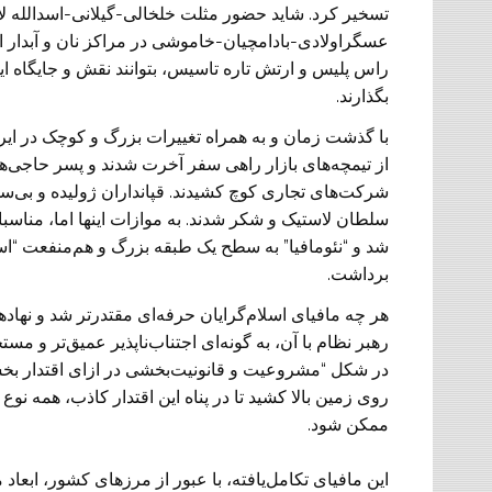
تسخیر کرد. شاید حضور مثلت خلخالی-گیلانی-‏اسدالله لا
عسگر‏اولادی-بادامچیان-خاموشی در مراکز نان و آبدا
راس پلیس و ارتش تاره تاسیس، بتوانند نقش و جایگاه ای
بگذارند.
با گذشت زمان و به همراه تغییرات بزرگ و کوچک در ایرا
از تیمچه‌های بازار راهی سفر آخرت شدند و پسر ‏حاجی‌ه
شرکت‌های ‏تجاری کوچ کشیدند. قپانداران ژولیده و بی‌سواد ب
سلطان لاستیک و شکر شدند. به موازات اینها اما، مناس
شد و “نئومافیا” به سطح یک طبقه ‏بزرگ و هم‌منفعت “ا
‏برداشت.
هر چه مافیای اسلام‌گرایان حرفه‌ای مقتدرتر شد و نهاد‌
رهبر نظام با آن، به گونه‌ای اجتناب‌ناپذیر ‏عمیق‌تر و 
در ‏شکل “مشروعیت و قانونیت‌بخشی در ازای اقتدار بخشی”
روی زمین بالا کشید تا در پناه این اقتدار کاذب، همه ن
ممکن شود.
این مافیای تکامل‌یافته، با عبور از مرزهای کشور، ابعا