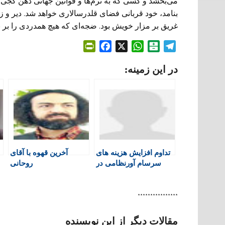
می‌بخشد و ‏کسی که به نرم‌ها و قوانین جهانی دهن کجی کن
غریق بر مزار ‏خویش بود. ضجه‌ای که هیچ همدردی را بر نم
P
F
X
W
B
T
r
a
h
a
e
در این زمینه:
i
c
a
l
l
n
e
t
a
e
t
b
s
t
g
F
o
A
a
r
r
o
p
r
a
i
k
p
i
m
e
n
تداوم افزایش هزینه های
آخرین قهوه با آقای
n
سرسام آورنظامی در
روحانی
d
جهان چند قطبی
l
y
****************
مقالات دیگر از این نویسنده