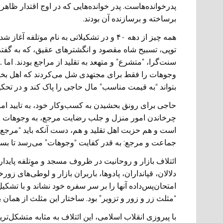
پدرخوانده‌هاست. پدر خوانده‌هایی که در اوج اقتدار ظاه
برساخته و برسازنده آن بودند.‏
همه چیز از دهه ۴۰ و در تشکیلاتی به نام موت
توپی، تسبیح شاه مقصود و انگشتر‌های عقیق، که ‏به گفته 
سنت‌گرا، ‏‏”متشرع” و متهعد به تقلید از مراجع بودند. ام
وجوهات را فقط برای مجتهدی شل می‌کردند که اهل بخیه 
بتواند “به قیمت مناسب” ‏مال حاجی را پاک کند و در تحکی
حاجی برای ‏رونق بحشیدن به کسب‌وکار خود، به تایید ا
چرخاندن امور منزل و جلب رضایت مرجع، به وجوهات حاجی
است و هم حزبت اهل تقلید و ‏هم، دست آنکه باید “مرجع تق
جماعت و مرجع: به قدر کفایت “وجوهات” می‌رسد تا بسا
ائتلاف بازار و روحانیت در ظروف مسجد و موِتلفه پایدار
دلالان، قپانداران، پادو‌ها، باربران بازار و لوطی‌های زو
امتحان‌پس‌داده آنها را ‏بر سر سفره خود نشاند و با تش
“مثلث زر و زور و تزویر” بود. ساختار این مثلث از همان بد
با پیروزی انقلاب اسلامی، این ائتلاف به مثابه متشکل‌تر