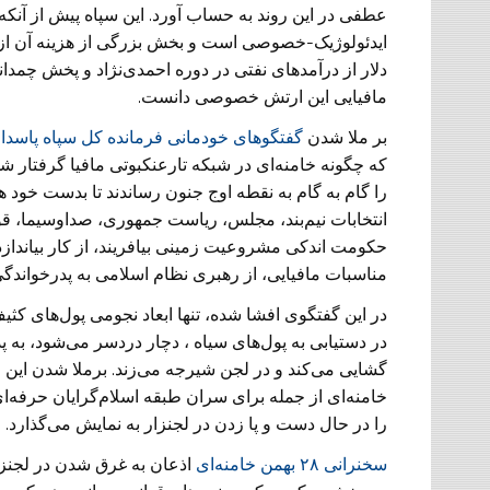
عطفی در این روند به حساب آورد. این سپاه پیش از ‏آنک
دلار از درآمد‌های نفتی در دوره احمدی‌نژاد و پخش چمدانی
مافیایی این ارتش خصوصی دانست.‏
بر ملا شدن
گفتگو‌های خودمانی فرمانده کل سپاه پاسدار
‏که چگونه خامنه‌ای در شبکه تارعنکبوتی مافیا گرفتار 
را گام به گام به نقطه اوج جنون رساندند تا بدست ‏خود ه
انتخابات نیم‌بند، ‏مجلس، ریاست جمهوری، صداوسیما، ق
حکومت اندکی مشروعیت زمینی بیافریند، از کار بیاندازد 
مناسبات مافیایی، از رهبری نظام ‏اسلامی به پدرخواندگی م
در این گفتگوی افشا شده، تنها ابعاد نجومی ‏پول‌های کث
در ‏دستیابی به پول‌های سیاه ، دچار دردسر می‌شود، به پد
گشایی می‌کند و در لجن شیرجه می‌زند. برملا شدن این 
خامنه‌ای از جمله برای ‏سران طبقه اسلام‌گرایان حرفه‌ا
را در حال دست و پا زدن در لجنزار به نمایش می‌گذارد.
سخنرانی ۲۸ بهمن ‏خامنه‌ای
اذعان به غرق ‏شدن در لجنزا