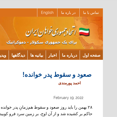
Ski
تماس با ما
در باره ما
English
t
conten
صفحه اول
درباره ما
اخبار
بیانیه ها
دیدگاهها
ویدی
صعود و سقوط پدر خوانده!‏
احمد پورمندی
February 19, 2022
۲۸ بهمن را باید روز صعود و سقوط هم‌زمانِ پدر خوانده د
حاکم بر کشیده شد و از آن اوج، بر زمین سرد فرو ‏کوبید