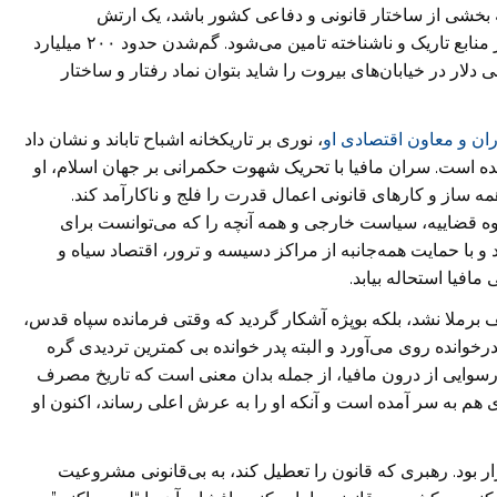
ه بخشی از ساختار قانونی و دفاعی کشور باشد، یک ارتش
ایدئولوژیک-خصوصی ‏است و بخش بزرگی از هزینه آن از منابع تاریک و ناشناخته تامین می‌شود. گم‌شدن حدود ‏‏۲۰۰ میلیارد
 دلار در خیابان‌های بیروت را شاید بتوان نماد رفتار و ساختار
ان و معاون اقتصادی ‏او
،‏ نوری بر تاریکخانه اشباح تاباند و نشان داد
شده است. سران مافیا با تحریک ‏شهوت حکمرانی بر جهان اسلام، او
مه ساز و کار‌های قانونی اعمال قدرت را فلج و ناکارآمد کند.
وه قضاییه، سیاست خارجی و همه آنچه را که می‌توانست برای
و با حمایت ‏همه‌جانبه از مراکز دسیسه و ترور، اقتصاد سیاه و
افیا استحاله بیابد.
یف برملا نشد، بلکه بوپژه آشکار گردید که وقتی فرمانده سپاه قدس،
رخوانده روی می‌آورد و البته ‏پدر خوانده بی کمترین تردیدی گره
‏رسوایی از درون مافیا، از جمله بدان معنی است که تاریخ مصرف
ی هم به سر آمده است و آنکه او را به عرش اعلی رساند، ‏اکنون او
ر بود. رهبری که قانون را تعطیل کند، به بی‌قانونی مشروعیت