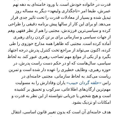
قدرت در خانواده خودش ‏است. با ورود خامنه‌ای به دهه نهم
عمرش، طبعا امر «تاجگذاری ولیعهد» دیگر به مساله ‏روز
تبدیل شده و بسیار از معادلات قدرت را تحت تاثیر جدی قرار
می‌دهد. او برای این ‏کار از سالها پیش برنامه دقیقی را طراحی
کرده و سیاسی‌ترین فرزندش، مجتبی را هم از ‏نظر فقهی وهم
از جهات سیاسی و سازمانی برای بر تن کردن ردای رهبری
آماده کرده ‏است. مجتبی که ظاهرا همه مدارج حوزوی را طی
کرده، اکنون می‌تواند از مراجع تخت ‏کنترل پدرش درجه اجتهاد
بگیرد و از یکی از موانع مهم تصاحب رهبری عبور کند. به ‏لحاظ
سیاسی، سال‌هاست که او در حکم دست راست پدرش، در
حوزه رهبری، وظایف ‏خطیری را عهده دار شده است و تمرین
ریاست می‌کند. به لحاظ سازمانی، مجتبی خامنه‌ای در
راس
«حلقه گردان حبیب»
یاران وفادارش را به مسولیت
‏مهم‌ترین ارگان‌های اطلاعاتی، سرکوب و تحمیق بر کشیده
است و هیچ شخص یا ‏جریانی نتوانسته از این نظر به قدرت و
امکانات او نزدیک بشود.‏
هدف خامنه‌ای آن است که بدون تغییر قانون اساسی، انتقال