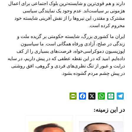
دارند و هم قوی‌ترین و شایسته‌ترین بلوک اجتماعی برای اعمال
‏هژمونی بر سیاست‌اند. عدم وجود یک نمایندگی سیاسی
مشترک و مقتدر، این نیرو‌ها را از نقش آفرینی شایسته خود
محروم کرده است.
ایران ما کشوری بزرگ، شایسته حکومتی بر گزیده ملت و
زندگی در صلح، آزادی ‏ورفاه همگانی است. ما سیاسیون
اپوزیسیون دموکراسی‌خواه، فرصت‌های بسیاری ‏را از کف
داده‌ایم. امید که در این نقطه عطفی که در پیش داریم، در سایه
درایت و ‏عبور از تنگ نظری‌های فردی و گروهی، افق روشنی
در پیش چشم مردم گشوده ‏بشود. ‏
P
F
X
W
B
T
r
a
h
a
e
در این زمینه:
i
c
a
l
l
n
e
t
a
e
t
b
s
t
g
F
o
A
a
r