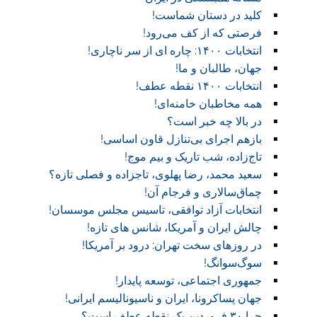
کلید در دستان شماست!‏
فرصتی که از کف می‌رود!
انتخابات ۱۴۰۰: چاره ای از سر ناچاری!
جهان، طالبان و ما!
انتخابات ۱۴۰۰ نقطه عطف!‏
همه مخاطبان خامنه‌ای!
در بالا چه خبر است؟‎ ‎
بازهم اجرای بی‌تنازل قاون اساسی!
تاج‌زاده، شب تاریک و بیم موج!
سعید محمد، رضا پهلوی، تاجزاده و فصلی تازه؟
چماق‌سالاری و فرجام آن!‏
انتخابات آزاد توافقی، تاسیس مجلس موسسان!‏
چالش ایران و آمریکا، شانس های تازه!
در روز‌های سخت تهران: درود بر آمریکا!
سوگ‌‌سوانگ!‏
جمهوری اجتماعی، توسعه پایدار!
جهان پساکرونا، ایران و ناسیونالیسم ایرانی!
چرا ۳۰ فروردین یک نقطه عطف است؟