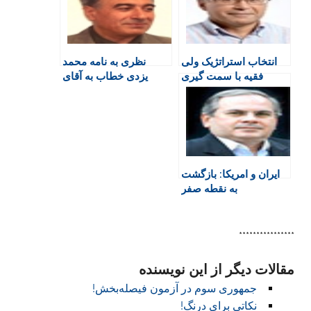
r
o
p
r
a
i
k
p
i
m
e
n
انتخاب استراتژیک ولی
نظری به نامه محمد
n
فقیه با سمت گیری
یزدی خطاب به آقای
d
حکومت اسلامی
شبیری
l
y
ایران و امریکا: بازگشت
به نقطه صفر
****************
مقالات دیگر از این نویسنده
جمهوری سوم در آزمون فیصله‌بخش!
نکاتی برای درنگ!