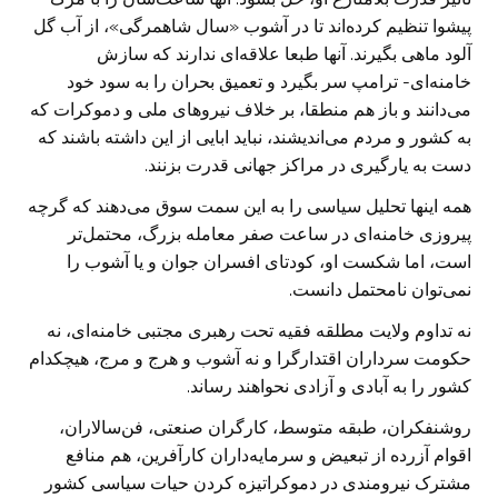
پیشوا تنظیم کرده‌اند تا در آشوب «سال شاهمرگی»، از ‏آب گل
آلود ماهی بگیرند. آنها طبعا علاقه‌ای ندارند که سازش
خامنه‌ای- ترامپ ‏سر بگیرد و تعمیق بحران را به سود خود
می‌دانند و باز هم منطقا، بر خلاف نیرو‌های ملی و دموکرات که
به کشور و مردم می‌اندیشند، نباید ابایی از این داشته باشند ‏که
دست به یارگیری در مراکز جهانی قدرت بزنند.
همه اینها تحلیل سیاسی را به این سمت سوق می‌دهند که گرچه
پیروزی خامنه‌ای ‏در ساعت صفر معامله بزرگ، محتمل‌تر
است، اما شکست او، کودتای افسران ‏جوان و یا آشوب را
نمی‌توان نامحتمل دانست.
نه تداوم ولایت مطلقه فقیه تحت رهبری مجتبی خامنه‌ای، نه
حکومت سرداران ‏اقتدارگرا و نه آشوب و هرج و مرج، هیچکدام
کشور را به آبادی و آزادی نحواهند ‏رساند.
روشنفکران، طبقه متوسط، کارگران صنعتی، فن‌سالاران،
اقوام آزرده از تبعیض ‏و سرمایه‌داران کارآفرین، هم منافع
مشترک نیرومندی در دموکراتیزه کردن حیات ‏سیاسی کشور