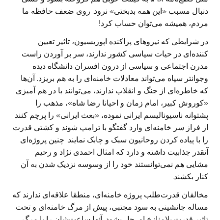
دنبال مسبب «این ‏همه بدبختی» نرود. روی ضعف حافظه ما
مردم، همیشه می‌توان حساب کرد!
در شرایطی که نیروهای پراکنده اپوزیسیون، تاثیر تعیین
کننده‌ای در حیات سیاسی ‏کشور ندارند، سر بر آوردن راست
مدرن اجتماعی و سیاسی از درون افسران ‏دانشگاه دیده
وجوانتر سپاه می‌تواند معادلات خامنه‌ای را به هم بریزد. آن‌ها
که ‏خاطره‌ای از جنگ و انقلاب ندارند، می‌توانند با در هم آمیزی
«کوروش کبیر، ‏امام زمان و احیانا رضا شاه»، مذهب را
پشتوانه ناسیونالیسم ایرانی نموده، «بعث ‏ایرانی» را پرچم کنند.
از فراز سر خامنه‌ای وارد گفتگو با ترامپ شوند و کشتی ‏قدرت
را با پیاده کردن روحانیون سبک و چابک نمایند. چنین پروژه‌ای
آنقدر ‏جذابیت داشته و دارد که امثال احمدی نژاد و رحیم
مشایی هم نمی‌توانستند خود را ‏از وسوسه نزدیک شدن به آن
کنار بکشند.
مخالفان قدرت‌طلب پروژه خامنه‌ای، منطقا علاقه‌ای ندارند که
مساله جانشینی به ‏سود مجتبی، پیش از مرگ خامنه‌ای و تحت
تاثیر قدرت بلامنازع او، حل بشود. ‏آنها ساعت‌شان را با مرگ