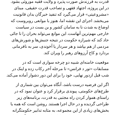
قدرت به فرزندش صورت ‏پذیرد و ولایت فقیه موروثی بشود.
در این پروژه، اجتهاد فقهی و تصاحب قدرت حقیقی، ‏مبنای
«مشروعیتی» قرار می‌گیرد که تنفیذ خبرگان بدان قانونیت
می‌بخشد. اجرای این ‏نقشه اما، هنوز با موانعی روبروست که
اوضاع به شدت نا به سامان کشور و بن بست در ‏سیاست
خارجی مهم‌ترین آنهاست. این موانع می‌تواند بحران را تا جائی
حاد کند که ‏شیرازه حکومت در نتیجه جنبش‌ها و شورش‌های
مردمی از هم بپاشد و هر سردار یا ‏آخوندی، سر به نافرمانی
بردارد و کاخ آرزو‌های رهبر را ویران کند.‏
موقعیت خامنه‌ای شبیه دو چرخه سواری است که در
مسابقات «تور د فرانس» تا مرحله ‏آخر رکاب زده و اینک در
شب قبل ازدور نهایی، خود را برای این دور دشوار آماده می‌‏کند.
اگر این فرضیه درست باشد، آنگاه می‌توان بین شماری از
طرح‌های حکومتی، پیوندی ‏برقرار کرد و عنوان نمود که در
راستای هموار کردن راه مجتبی به قدرت، برنامه‌های ‏زیر
طراحی گردیده و در حال اجرا هستند. روشن است که همه یا
بخش‌های زیادی از این ‏مجموعه، به مثابه تدابیر حکومتگرانه