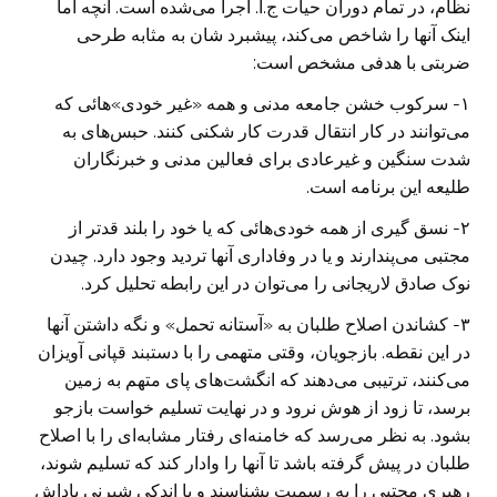
نظام، در تمام دوران حیات ج.ا. اجرا می‌شده است. ‏آنچه اما
اینک آنها را شاخص می‌کند، پیشبرد شان به مثابه طرحی
ضربتی با هدفی ‏مشخص است:
‏۱-‏ سرکوب خشن جامعه مدنی و همه «غیر خودی»‌هائی که
می‌توانند در کار انتقال ‏قدرت کار شکنی کنند. حبس‌های به
شدت سنگین و غیرعادی برای فعالین مدنی و ‏خبرنگاران
طلیعه این برنامه است.
‏۲-‏ نسق گیری از همه خودی‌هائی که یا خود را بلند قد‌تر از
مجتبی می‌پندارند و یا ‏در وفاداری آنها تردید وجود دارد. چیدن
نوک صادق لاریجانی را می‌توان در این ‏رابطه تحلیل کرد.
‏۳-‏ کشاندن اصلاح طلبان به «آستانه تحمل» و نگه داشتن آنها
در این نقطه. بازجویان، ‏وقتی متهمی را با دستبند قپانی آویزان
می‌کنند، ترتیبی می‌دهند که انگشت‌های پای ‏متهم به زمین
برسد، تا زود از هوش نرود و در نهایت تسلیم خواست بازجو
بشود. ‏به نظر می‌رسد که خامنه‌ای رفتار مشابه‌ای را با اصلاح
طلبان در پیش گرفته ‏باشد تا آنها را وادار کند که تسلیم شوند،
رهبری مجتبی را به رسمیت بشناسند و با ‏اندکی شیرنی پاداش