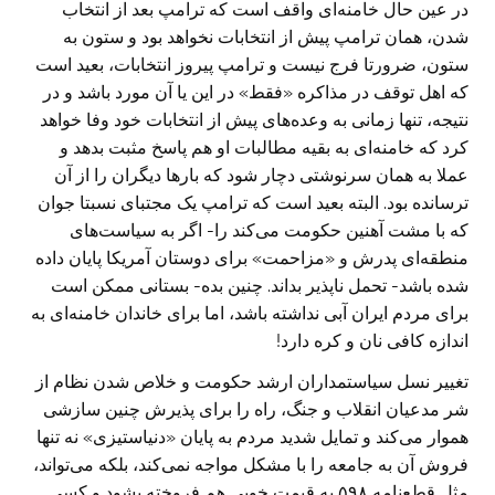
در عین حال خامنه‌ای واقف است که ترامپ بعد از انتخاب
شدن، همان ترامپ پیش ‏از انتخابات نخواهد بود و ستون به
ستون، ضرورتا فرج نیست و ترامپ پیروز ‏انتخابات، بعید است
که اهل توقف در مذاکره «فقط» در این یا آن مورد باشد و در
‏نتیجه، تنها زمانی به وعده‌های پیش از انتخابات خود وفا خواهد
کرد که خامنه‌ای ‏به بقیه مطالبات او هم پاسخ مثبت بدهد و
عملا به همان سرنوشتی دچار شود که بار‌ها دیگران را از آن
ترسانده بود. البته بعید است که ترامپ یک مجتبای نسبتا جوان
‏که با مشت آهنین حکومت می‌کند را- اگر به سیاست‌های
منطقه‌ای پدرش و «‏مزاحمت» برای دوستان آمریکا پایان داده
شده باشد- تحمل ناپذیر بداند. چنین بده- ‏بستانی ممکن است
برای مردم ایران آبی نداشته باشد، اما برای خاندان خامنه‌ای به
‏اندازه کافی نان و کره دارد!
تغییر نسل سیاستمداران ارشد حکومت و خلاص شدن نظام از
شر مدعیان انقلاب و ‏جنگ، راه را برای پذیرش چنین سازشی
هموار می‌کند و تمایل شدید مردم به پایان «دنیاستیزی» نه تنها
فروش آن به جامعه را با مشکل مواجه نمی‌کند، بلکه می‌‏تواند،
مثل قطع‌نامه ۵۹۸ به قیمت خوبی هم فروخته بشود و کسی