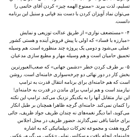
تسلیم، لذت ببرند. «ممنوع الهمه چیز» کردن آقای خاتمی را
می‌‏توان نماد آویزان کردن با دست بند قپانی و سنبل این برنامه
دانست.
‏۴-‏ «مستضعف نوازی» از طریق عدالت توزیعی و نمایش
«مبارزه با فساد» که اولی با ‏پیش فروش آینده و هستی کشور
عملی می‌شود و دومی یک پروژه چند منظوره ‏است. هم وسیله
تحمیق حامیان است و هم وسیله مهار و مطیع سازی مدعیان.‏
‏۵-‏ بر طرف کردن خطر «دشمن جهانی» که صعب‌العبور‌ترین
بخش کار در دور ‏نهائی دو چرخه‌سواری خامنه‌ای است. روشن
است که هم خامنه‌ای برای برنامه ‏انتقال قدرت به ترامپ
نیازمند است و هم ترامپ برای ماندن در قدرت به خامنه‌ای!
‏این نیاز متقابل آنها را به یکدیگر نزدیک می‌کند. ترامپ این نکته
را کتمان نمی‌‏کند. خامنه‌ای گرچه ظاهرا همچنان بر طبل انکار
می‌کوبد، اما دیگر نغمه‌های نه ‏چندان ظریف جواد ظریف، جائی
برای حاشا باقی نمی‌گذارند. حضور ظریف در ‏محل اجلاس
گروه هفت و مجموعه تحرکات دیپلماتیکی که به اشاره
خامنه‌ای انجام یافت ‏و سکانس نهایی «عکس می‌گیرم، عکس