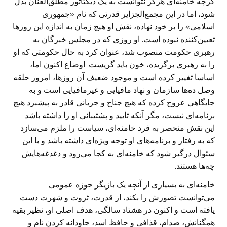
گرچه خامنه‌ای هرگز نتوانست به یک دیکتاتور مطلق‌العنان بدل
شود، اما در این مجمع‌‏الجزایر قدرتی که نام «جمهوری
اسلامی» را بر خود نهاده، نقش او هیچ زمان به اندازه ‏این روز‌ها
تعیین‌کننده نبوده است. او روزی که در مجلس خبرگان به
رهبری حکومت ‏منصوب شد، عنوان کرد به حال حکومتی که او
را به رهبری برگزیده، خون باید ‏گریست. اوضاع اکنون اما،
اساسا تغییر کرده است و موجود ضعیف آن روزها، امروز ‏حلقه
وصل ده‌ها سازمان و نهاد مافیایی و غیرمافیایی است و به
جایگاهی عروج کرده ‏که هیچ جناح و جریانی قادر به پیشبرد هیچ
برنامه‌ای نیست، مگر آنکه تایید و پشتیبانی او ‏را داشته باشد.
این نقش منحصر به فرد خامنه‌ای، سیاست را ملزم می‌سازد
که به رفتار و ‏برنامه‌های او توجه ویژه‌ای داشته باشد و با این
سئوال درگیر شود که خامنه‌ای به کجا می‌رود و دغدغه‌هایش
چه‌ها هستند.‏
خامنه‌ای به بسیاری از آنچه یک بازیگر حوزه عمومی
می‌توانست تصورش را بکند، از ‏قدرت، ثروت و شهرت دست
یافته است و اکنون در هشتاد سالگی، هدف اصلی او، نظیر ‏بقیه
همگنانش، صدام، قذافی و حافظ اسد، جاودانه کردن نام و