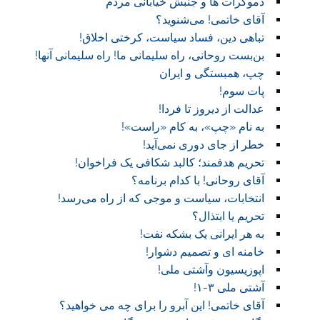
دموکرات ها و جنبش خیابانی مردم
آقای خاتمی! می‌شنوید؟
تباهی دین، فساد سیاست، کرختی اخلاق!
بن‌بست روحانی، راه سلیمانی ما! راه سلیمانی آنها!
چپ، همبستگی و ایران
پات سوم!
عدالت از دیروز تا فردا!
به نام «چپ»، به کام «راست»!
خطر از جای دوری نمی‌آید!
تحریم هدفمند؛ کالبد شکافی یک فراخوان!
آقای روحانی! با کدام برنامه؟
انتخابات، سیاست و موجی که از راه می‌رسد!
تحریم یا ابتذال؟
به هر ایرانی یک بشکه نفت!
خامنه ای و تصمیم دشوار!
اپوزیسیون وآشتی ملی!
آشتی ملی ۳-۱!
آقای خاتمی! این آبرو را برای چه می خواهید؟